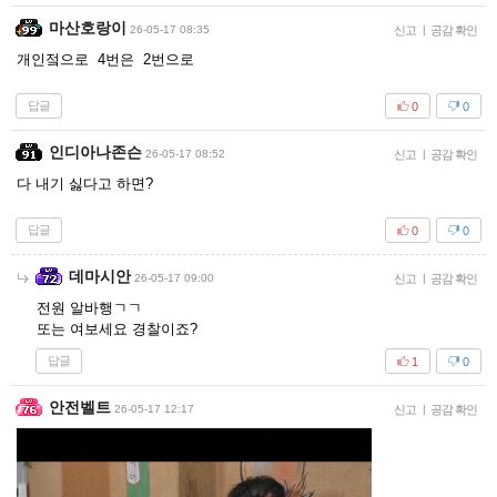
마산호랑이
26-05-17 08:35
신고
|
공감 확인
개인젘으로 4번은 2번으로
답글
0
0
인디아나존슨
26-05-17 08:52
신고
|
공감 확인
다 내기 싫다고 하면?
답글
0
0
데마시안
26-05-17 09:00
신고
|
공감 확인
전원 알바행ㄱㄱ
또는 여보세요 경찰이죠?
답글
1
0
안전벨트
26-05-17 12:17
신고
|
공감 확인