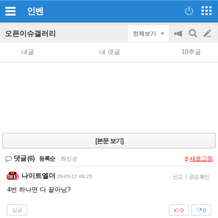
인벤
오픈이슈갤러리
전체보기
공
검
글
지
색
내글
내 댓글
10추글
on/off
쓰
기
[본문 보기]
댓글
(6)
등록순
|
최신순
새로고침
나이트엘더
26-05-17 08:25
신고
|
공감 확인
4번 하나면 다 끝아님?
답글
0
0