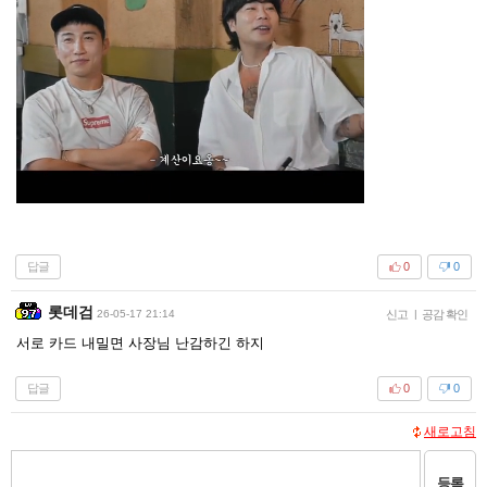
답글
0
0
롯데검
26-05-17 21:14
신고
|
공감 확인
서로 카드 내밀면 사장님 난감하긴 하지
답글
0
0
새로고침
등록