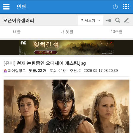
인벤
오픈이슈갤러리
전체보기
공
검
글
지
색
내글
내 댓글
10추글
on/off
쓰
기
[유머]
현재 논란중인 오디세이 캐스팅.jpg
파아랑망토
댓글: 22 개
조회:
6484
추천:
2
2026-05-17 08:20:39