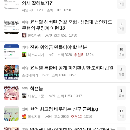
와서 잘해보자?"
댓글
파인더1
Lv.80
조회 1012
13:31
윤석열 해버린 검찰 축협 - 성접대 법인카드
이슈
2
무혐의 무징계 이런 18
댓글
진겟타원
Lv.70
조회 851
13:30
진짜 위약금 만들어야 할 부분
기타
10
댓글
히스파니에
Lv.91
조회 2026
추천 5
13:24
윤석열 특활비 공개 파기환송한 조희대법원
이슈
3
댓글
조졋네이거
Lv.36
조회 1366
13:23
착쁜놈
유머
3
댓글
사실난라쿤
Lv.89
조회 1153
13:17
현역 최고령 배우라는 신구 근황.jpg
연예
13
댓글
달섭지롱
Lv.94
조회 2956
추천 12
13:16
영어권 나라 여행할 때 배워두면 유용한 말들
유머