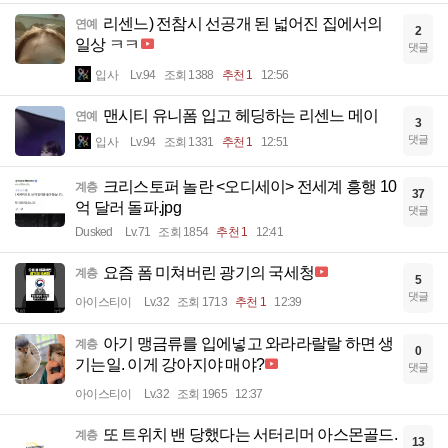
리센느) 전참시 선공개 된 넓어진 집에서의
연예
2
일상 ㅋㅋ
댓글
입사
Lv.94
조회 1388
추천 1
12:56
맨시티 유니폼 입고 헤딩하는 리센느 메이
연예
3
댓글
입사
Lv.94
조회 1331
추천 1
12:51
크리스토퍼 놀란 <오디세이> 전세계 흥행 10
계층
37
억 달러 돌파.jpg
댓글
Dusked
Lv.71
조회 1854
추천 1
12:41
요즘 폼 미쳐버린 광기의 국세청
계층
5
댓글
아이스티이
Lv.32
조회 1713
추천 1
12:39
아기 맹금류를 입에넣고 와라라랄랄 하면 생
계층
0
기는일. 이게 강아지야 매야?
댓글
아이스티이
Lv.32
조회 1965
12:37
또 트위치 밴 당했다는 서터리머 아스몬골드.
계층
13