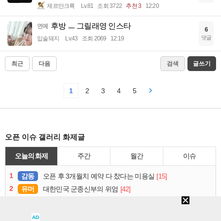
제르만크록
Lv.81
조회 3722
추천 3
12:20
후방 ㅡ 그릴래영 인스타
연예
6
댓글
입술돼지
Lv.43
조회 2069
12:19
최근
다음
검색
글쓰기
1
2
3
4
5
오픈 이슈 갤러리 화제글
오늘의 화제
주간
월간
이슈
1
감동
[15]
오픈 후 3개월치 예약 다 찼다는 미용실
2
유머
[42]
대한민국 군종신부의 위엄
3
유머
[12]
캠핑 처음 간 여자 두명이 10분만에 텐트 치는 법
4
연예
[14]
현역 최고령 배우라는 신구 근황.jpg
AD