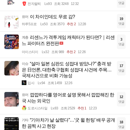
댓글
전자팔찌
Lv.93
조회 3248
12:32
이 차이인데도 무료 감?
유머
19
댓글
하루5프로
Lv.50
조회 3570
추천 2
12:28
리센느가 격투게임 캐릭터가 된다면?｜리센
계층
3
느 파이터즈 완전판
댓글
아이스티이
Lv.32
조회 989
추천 2
12:26
“설마 일본 심판도 성접대 받았나?” 충격 받
이슈
17
은 日언론, 대한축구협회 성접대 사건에 주목…
댓글
국제사건으로 비화 가능성
입사
Lv.94
조회 1459
12:26
깝깝하다를 영어로 설명 못해서 깝깝해진 한
유머
12
국 사는 외국인
댓글
도로시스타일
Lv.83
조회 2529
추천 1
12:23
“기아차가 날 살렸다”…‘굿 윌 헌팅’ 배우 공개
기타
18
한 끔찍 사고 현장
댓글