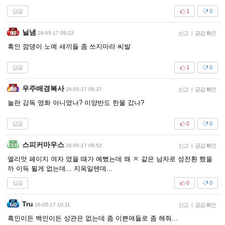
답글
1
0
닐냄
26-05-17 09:22
신고
|
공감 확인
흑인 깜댕이 노예 새끼들 좀 쓰지마라 씨발
답글
1
0
우주배경복사
26-05-17 09:37
신고
|
공감 확인
놀란 감독 영화 아니였나? 이양반도 한물 갔나?
답글
0
0
스피커마우스
26-05-17 09:52
신고
|
공감 확인
엘리엇 페이지 여자 였을 때가 예뻤는데 왜 ㅈ 같은 남자로 성전환 했을
까 이득 될게 없는데... 지옥일텐데...
답글
0
0
Tru
26-05-17 10:11
신고
|
공감 확인
흑인이든 백인이든 상관은 없는데 좀 이쁜애들로 좀 해줘...