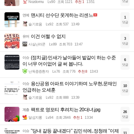
댓글
Nozdormu
Lv.90
조회 1121
추천 1
13:51
맨시티 선수단 웃게하는 리센느
연예
1
댓글
슬기로움
Lv.92
조회 537
13:49
이건 어쩔 수 없지
유머
3
댓글
사실난라쿤
Lv.89
조회 703
13:47
(정치글) 민새가 날아들어 밭갈이 하는 수준
이슈
6
이 너무 어이없어 글 써 봅니다.
댓글
난독중증환자
Lv.76
조회 776
추천 8
13:43
용산공원 아파트 이야기하며 노무현,문재인
이슈
10
언급하는 오세훈
댓글
슬기로움
Lv.92
조회 888
13:39
팩트로 영포티 후려치는 20대녀.jpg
계층
26
댓글
달섭지롱
Lv.94
조회 2646
추천 1
13:34
"당내 갈등 끝내겠다" 김민석에..정청래 "이제
이슈
11