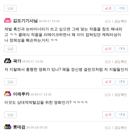
답글
0
0
김도기기사님
26-05-17 10:40
신고
|
공감 확인
제발 흑인과 논바이너리가 쓰고 싶으면 그에 맞는 작품을 창조 해내라
고 ㅋㅋ 클래식 작품을 리메이크하면서 왜 이미 잡혀있던 캐릭터성이
나 정체성을 훼손하는거지 ㅋㅋ
답글
0
0
곽가
26-05-17 12:04
신고
|
공감 확인
저 지랄해서 흥행한 영화가 있나? 왜들 정신병 걸린것처럼 저 지랄들인지
답글
0
0
이에루카
26-05-17 13:29
신고
|
공감 확인
이것도 상대적박탈감을 위한 영화인가? ㅋㅋㅋㅋ
답글
0
0
롯데검
26-05-18 05:20
신고
|
공감 확인