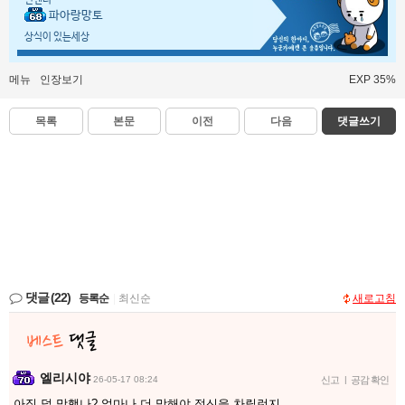
인벤러
파아랑망토
상식이 있는세상
메뉴
인장보기
EXP 35%
목록
본문
이전
다음
댓글쓰기
댓글
(22)
등록순
|
최신순
새로고침
엘리시야
26-05-17 08:24
신고
|
공감 확인
아직 덜 망했나? 얼마나 더 망해야 정신을 차릴런지