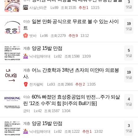
3
댓글
사실난라쿤
Lv.89
조회 1535
추천 1
13:15
일본 만화 공식으로 무료로 볼 수 있는 사이
이슈
19
트
댓글
벗바
Lv.96
조회 2279
추천 9
13:12
양궁 15발 만점
계층
5
댓글
닉네임해야대
Lv.82
조회 1598
13:09
어느 간호학과 3학년 츠자의 미얀마 의료봉
계층
19
사.
댓글
전자팔찌
Lv.93
조회 2986
추천 2
13:05
60% 빠졌던 효성중공업의 반전…주가 되살
이슈
4
린 ‘12조 수주’의 힘 [이주의 Bull기둥]
댓글
균터
Lv.42
조회 1587
13:04
양궁 15발 만점
계층
3
댓글
닉네임해야대
Lv.82
조회 1222
추천 1
13:02