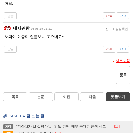
아오...
답글
0
0
태사연랑
26-05-18 11:11
신고
|
공감 확인
쏘피아 아줌마 얼굴보니 조으네요~
답글
0
0
새로고침
등록
목록
본문
이전
다음
댓글보기
ㅇㅇㄱ 지금 뜨는 글
“기아차가 날 살렸다”…‘굿 윌 헌팅’ 배우 공개한 끔찍 사고 현장
[18]
기타
이 차이인데도 무료 감?
[19]
유머