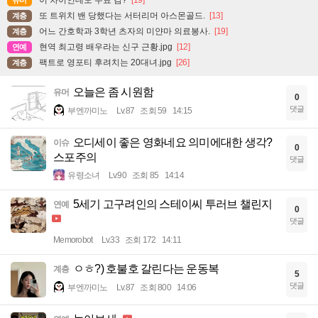
또 트위치 밴 당했다는 서터리머 아스몬골드.
[13]
계층
어느 간호학과 3학년 츠자의 미얀마 의료봉사.
[19]
계층
현역 최고령 배우라는 신구 근황.jpg
[12]
연예
팩트로 영포티 후려치는 20대녀.jpg
[26]
계층
오늘은 좀 시원함
유머
0
댓글
부엔까미노
Lv.87
조회 59
14:15
오디세이 좋은 영화네요 의미에대한 생각?
이슈
0
스포주의
댓글
유령소녀
Lv.90
조회 85
14:14
5세기 고구려인의 스테이씨 투러브 챌린지
연예
0
댓글
Memorobot
Lv.33
조회 172
14:11
ㅇㅎ?) 호불호 갈린다는 운동복
계층
5
댓글
부엔까미노
Lv.87
조회 800
14:06