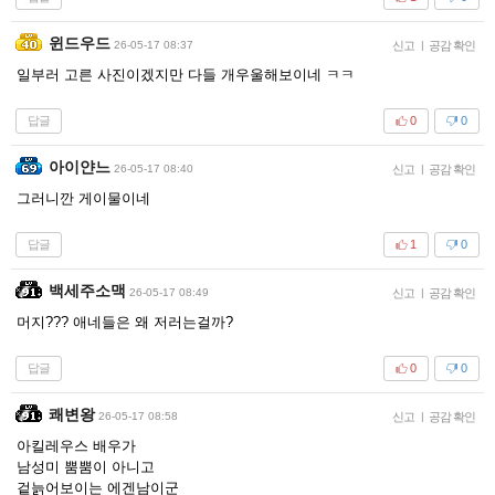
윈드우드
26-05-17 08:37
신고
|
공감 확인
일부러 고른 사진이겠지만 다들 개우울해보이네 ㅋㅋ
답글
0
0
아이얀느
26-05-17 08:40
신고
|
공감 확인
그러니깐 게이물이네
답글
1
0
백세주소맥
26-05-17 08:49
신고
|
공감 확인
머지??? 애네들은 왜 저러는걸까?
답글
0
0
쾌변왕
26-05-17 08:58
신고
|
공감 확인
아킬레우스 배우가
남성미 뿜뿜이 아니고
겉늙어보이는 에겐남이군