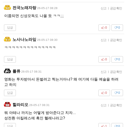
전국노래자랑
26-05-17 08:28
신고
|
공감 확인
이쯤되면 신성모독도 나올 듯 ㅋㅋ;;;
답글
0
0
노사나노라잎
26-05-17 08:30
신고
|
공감 확인
ㅋㅋㅋㅋㅋㅋㅋㅋㅋㅋㅋㅋㅋㅋ
답글
0
0
를류
26-05-17 08:31
신고
|
공감 확인
영화는 투자받아서 돈벌려고 찍는거아냐? 왜 여기에 다들 예술을 하려
고 하지
답글
0
0
힐라리오
26-05-17 08:31
신고
|
공감 확인
뭐 아테나 까지는 어떻게 받아준다고 치자...
성전환 아킬레스에 흑인 헬레나라고?
답글
1
0