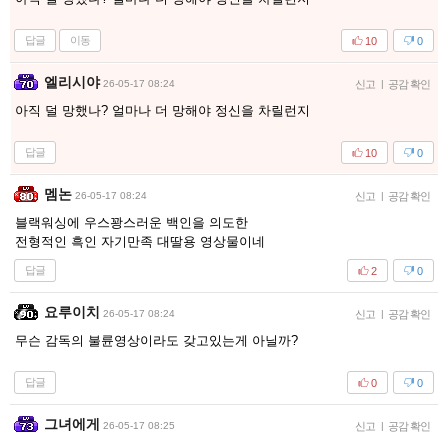
답글
이동
10
0
엘리시야
26-05-17 08:24
신고
|
공감 확인
아직 덜 망했나? 얼마나 더 망해야 정신을 차릴런지
답글
10
0
멤논
26-05-17 08:24
신고
|
공감 확인
블랙워싱에 우스꽝스러운 백인을 의도한
전형적인 흑인 자기만족 대딸용 영상물이네
답글
2
0
요루이치
26-05-17 08:24
신고
|
공감 확인
무슨 감독의 불륜영상이라도 갖고있는게 아닐까?
답글
0
0
그녀에게
26-05-17 08:25
신고
|
공감 확인