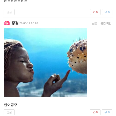
ㄷㄷㄷㄷㄷㄷㄷ
답글
0
0
장겸
26-05-17 08:28
신고
|
공감 확인
인어공주
답글
0
0