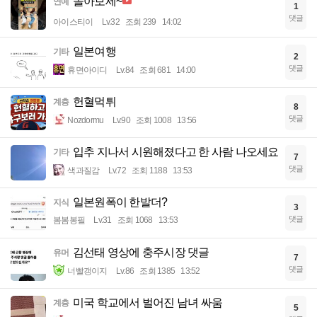
놀아보세~
연예
1
댓글
아이스티이
Lv.32
조회 239
14:02
일본여행
기타
2
댓글
휴면아이디
Lv.84
조회 681
14:00
헌혈먹튀
계층
8
댓글
Nozdormu
Lv.90
조회 1008
13:56
입추 지나서 시원해졌다고 한 사람 나오세요
기타
7
댓글
색과질감
Lv.72
조회 1188
13:53
일본원폭이 한발더?
지식
3
댓글
봄봄봉필
Lv.31
조회 1068
13:53
김선태 영상에 충주시장 댓글
유머
7
댓글
너빨갱이지
Lv.86
조회 1385
13:52
미국 학교에서 벌어진 남녀 싸움
계층
5