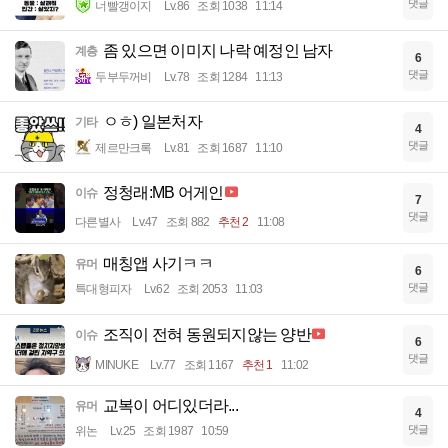
댓글
너빨갱이지
Lv.86
조회 1038
11:14
좀 있으면 이미지 나락 예정인 남자
계층
6
댓글
두부두꺼비
Lv.78
조회 1284
11:13
ㅇㅎ) 일본처자
기타
4
댓글
제르만크록
Lv.81
조회 1687
11:10
정청래:MB 어게인
이슈
7
댓글
다른별사
Lv.47
조회 882
추천 2
11:08
매칭앱 사기ㅋㅋ
유머
6
댓글
특대형피자
Lv.62
조회 2053
11:03
조직이 전혀 동원되지않는 양반
이슈
6
댓글
MINUKE
Lv.77
조회 1167
추천 1
11:02
교복이 어디있더라...
유머
4
댓글
위논
Lv.25
조회 1987
10:59