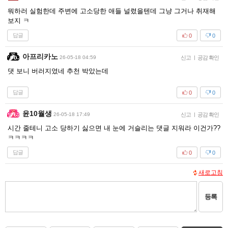
뭐하러 실험한데 주변에 고소당한 애들 널렸을텐데 그냥 그거나 취재해
보지 ㅋ
답글
0
0
아프리카노
26-05-18 04:59
신고
|
공감 확인
댓 보니 버러지였네 추천 박았는데
답글
0
0
윤10월생
26-05-18 17:49
신고
|
공감 확인
시간 줄테니 고소 당하기 싫으면 내 눈에 거슬리는 댓글 지워라 이건가??
ㅋㅋㅋㅋ
답글
0
0
새로고침
등록