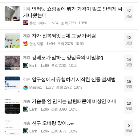
인터넷 쇼핑몰에 뭐가 가격이 말도 안되게 싸
기타
17
게나왔는데
댓글
휴면아이디
Lv.84
조회 2351
10:58
차가 전복되엇는데 그냥 가버림
계층
12
댓글
달섭지롱
Lv.94
조회 2378
10:56
강레오가 말하는 양념육의 비밀.jpg
계층
14
댓글
Earth
Lv.96
조회 2281
10:55
압구정에서 유행하기 시작한 신종 절세법
이슈
15
댓글
Minstre1
Lv.77
조회 2872
10:49
가슴을 안 만지는 남편때문에 비상인 아내
계층
13
댓글
Earth
Lv.96
조회 3390
10:46
친구 오빠랑 잤어...ㅠ
계층
5
댓글
Earth
Lv.96
조회 3777
10:42