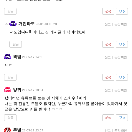
답글
0
0
거친파도
26-05-18 00:28
신고
|
공감 확인
저도입니다!! 아이고 걍 게시글에 낚여버렸네
답글
0
0
곽범
26-05-17 14:53
신고
|
공감 확인
ㅇㅎ
답글
0
0
양뀌
26-05-17 18:04
신고
|
공감 확인
싫어하던 유튜브를 보는 것 자체가 조회수 1이라..
나는 뭐 진용진 호불호 없지만, 누군가의 유튜브를 굳이굳이 찾아가서 댓
글을 달았으면 죄를 받아야 ㅋㅋㅋ
답글
0
0
무벨
26-05-17 23:57
신고
|
공감 확인