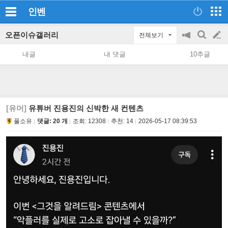
인벤
오픈이슈갤러리
전체보기
공
검
글
지
색
내글
내 댓글
10추글
on/off
쓰
기
[유머]
유튜버 진용진의 신박한 새 컨텐츠
풀소유
댓글: 20 개
조회:
12308
추천:
14
2026-05-17 08:39:53