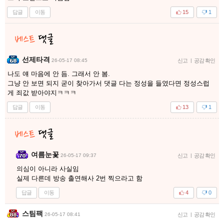
답글
이동
15
1
선제타격
26-05-17 08:45
신고
|
공감 확인
나도 얘 마음에 안 듬. 그래서 안 봄.
그냥 안 보면 되지 굳이 찾아가서 댓글 다는 정성을 들였다면 정성스럽
게 죄값 받아야지ㅋㅋㅋ
답글
이동
13
1
여름눈꽃
26-05-17 09:37
신고
|
공감 확인
의심이 아니라 사실임
실제 다른데 방송 출연해사 2번 찍으라고 함
답글
이동
4
0
스팀팩
26-05-17 08:41
신고
|
공감 확인