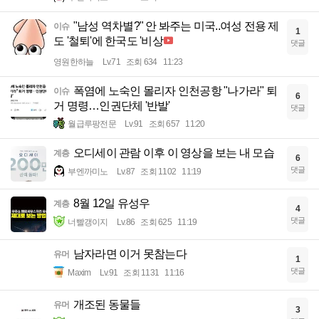
"남성 역차별?" 안 봐주는 미국..여성 전용 제
이슈
1
도 '철퇴'에 한국도 '비상
댓글
영원한하늘
Lv.71
조회 634
11:23
폭염에 노숙인 몰리자 인천공항 "나가라" 퇴
이슈
6
거 명령…인권단체 '반발'
댓글
월급루팡전문
Lv.91
조회 657
11:20
오디세이 관람 이후 이 영상을 보는 내 모습
계층
6
댓글
부엔까미노
Lv.87
조회 1102
11:19
8월 12일 유성우
계층
4
댓글
너빨갱이지
Lv.86
조회 625
11:19
남자라면 이거 못참는다
유머
1
댓글
Maxim
Lv.91
조회 1131
11:16
개조된 동물들
유머
3