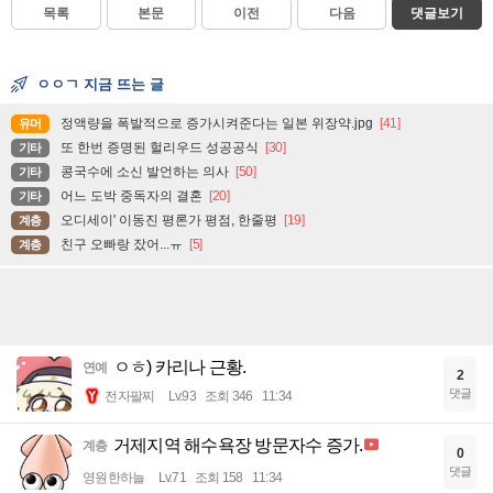
목록
본문
이전
다음
댓글보기
ㅇㅇㄱ 지금 뜨는 글
정액량을 폭발적으로 증가시켜준다는 일본 위장약.jpg
[41]
유머
또 한번 증명된 헐리우드 성공공식
[30]
기타
콩국수에 소신 발언하는 의사
[50]
기타
어느 도박 중독자의 결혼
[20]
기타
오디세이' 이동진 평론가 평점, 한줄평
[19]
계층
친구 오빠랑 잤어...ㅠ
[5]
계층
ㅇㅎ) 카리나 근황.
연예
2
댓글
전자팔찌
Lv.93
조회 346
11:34
거제지역 해수욕장 방문자수 증가.
계층
0
댓글
영원한하늘
Lv.71
조회 158
11:34