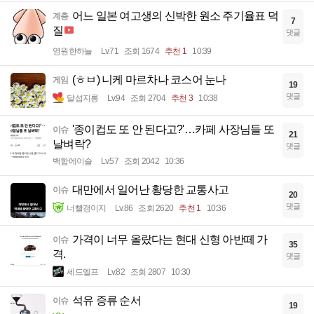
어느 일본 여고생의 신박한 원소 주기율표 덕
계층
7
질
댓글
영원한하늘
Lv.71
조회 1674
추천 1
10:39
(ㅎㅂ) 니케 마르차나 코스어 눈나
게임
19
댓글
달섭지롱
Lv.94
조회 2704
추천 3
10:38
'종이컵도 또 안 된다고?'…카페 사장님들 또
이슈
21
날벼락?
댓글
백합에이슬
Lv.57
조회 2042
10:36
대만에서 일어난 황당한 교통사고
이슈
20
댓글
너빨갱이지
Lv.86
조회 2620
추천 1
10:36
가격이 너무 올랐다는 현대 신형 아반떼 가
이슈
35
격.
댓글
세드엘프
Lv.82
조회 2807
10:30
석유 증류 순서
이슈
19