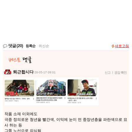
댓글
(20)
등록순
|
최신순
새로고침
퇴근합시다
26-05-17 09:01
신고
|
공감 확인
작품 소재 이외에도
극중 정의로운 청년을 빨간색, 이익에 눈이 먼 중장년층을 파란색으로 묘
사 하는 등
그쪽 노선으로 의심됨