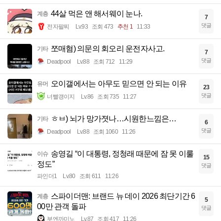
44살 먹은 앤 해서웨이 눈나.
계층
7
댓글
전자팔찌
Lv.93
조회 473
추천 1
11:33
쪼매혐) 의문의 회오리 운전자사고.
기타
7
댓글
Deadpool
Lv.88
조회 712
11:29
오이갤에서는 아무도 믿으면 안 되는 이유
유머
23
댓글
너빨갱이지
Lv.86
조회 735
11:27
ㅎㅂ) 뇌가 망가졋나…시원한느낌은…
기타
6
댓글
Deadpool
Lv.88
조회 1060
11:26
송영길 “이 대통령, 정청래 때문에 잠 못 이룰
이슈
15
정도”
댓글
파인더1
Lv.80
조회 611
11:26
스파이더맨: 브랜드 뉴 데이 2026 최단기간 6
계층
5
00만 관객 돌파
댓글
부엔까미노
Lv.87
조회 417
11:26