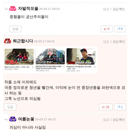
자발적모쏠
26-05-17 09:01
신고
|
공감 확인
중혐몰이 공산주의몰이
답글
0
0
퇴근합시다
26-05-17 09:01
신고
|
공감 확인
작품 소재 이외에도
극중 정의로운 청년을 빨간색, 이익에 눈이 먼 중장년층을 파란색으로 묘
사 하는 등
그쪽 노선으로 의심됨
답글
15
1
여름눈꽃
26-05-17 09:37
신고
|
공감 확인
의심이 아니라 사실임