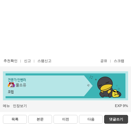
추천확인
신고
스팸신고
공유
스크랩
전문가 인벤러
풀소유
쪼렙
메뉴
인장보기
EXP 9%
목록
본문
이전
다음
댓글쓰기