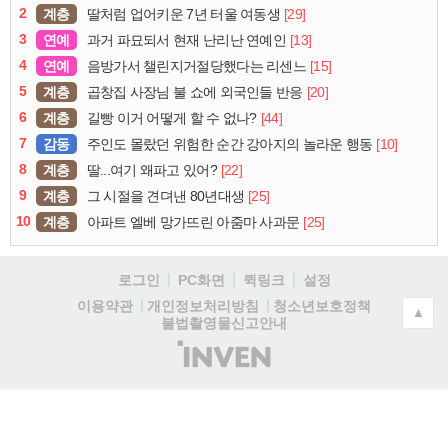
2
계층
[29]
딸처럼 업어키운 7년 터울 여동생
3
연예
[13]
과거 파묘되서 현재 난리난 연예인
4
연예
[15]
음방가서 챌린지거절당했다는 리센느
5
계층
[20]
곱창집 사장님 불 쇼에 외국인들 반응
6
계층
[44]
길빵 이거 어떻게 할 수 없나?
7
감동
[10]
주인도 몰랐던 위험한 순간 강아지의 놀라운 행동
8
계층
[22]
딸...여기 왜파고 있어?
9
계층
[25]
그 시절을 견뎌낸 80년대생
10
계층
[25]
아파트 엘베 망가뜨린 아줌마 사과문
로그인
PC화면
퀵링크
설정
청소년보호정책
이용약관
개인정보처리방침
▲
불법촬영물신고안내
(주)
인
벤