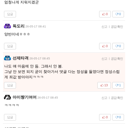
엄청나게 지워지겠군
답글
0
0
독도리
26-05-17 08:41
신고
|
공감 확인
양반이네ㅎㅎㅎ
답글
0
0
선제타격
26-05-17 08:45
신고
|
공감 확인
나도 얘 마음에 안 듬. 그래서 안 봄.
그냥 안 보면 되지 굳이 찾아가서 댓글 다는 정성을 들였다면 정성스럽
게 죄값 받아야지ㅋㅋㅋ
답글
13
1
아이쨩기여어
26-05-17 08:45
신고
|
공감 확인
ㅋㅋㅋㅋ
답글
0
0