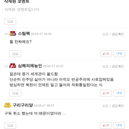
삭제된 코멘트
삭제된 코멘트입니다.
답글
스팀팩
26-05-17 10:30
신고
|
공감 확인
헐 진짜예요?
답글
0
0
심해의예능인
26-05-17 10:37
신고
|
공감 확인
젊은데 뭔가 세계관이 올드함
단순히 민주당 싫어가 아니라 아직도 반공주의에 사로잡혀있음
방심하면 북한이 언제든 밀고 들어와 적화통일된다는 식
답글
0
0
구리구리양
26-05-17 08:57
신고
|
공감 확인
구독 취소 했는데 머 때문이였더라 …
답글
0
0