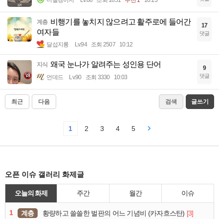
너빨갱이지
Lv.86
조회 1851
추천 1
10:13
비행기를 놓치지 않으려고 활주로에 들어간
계층
17
여자들
댓글
달섭지롱
Lv.94
조회 2507
10:12
왜국 눈나가 알려주는 성인용 단어
지식
9
댓글
언데드
Lv.90
조회 3330
10:03
최근
다음
검색
글쓰기
1
2
3
4
5
오픈 이슈 갤러리 화제글
오늘의 화제
주간
월간
이슈
1
계층
[3]
황량하고 쓸쓸한 벌판의 어느 기념비 (카자흐스탄)