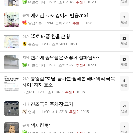
댓글
너빨갱이지
Lv.86
조회 2143
추천 1
10:29
에어컨 끄자 강아지 반응.mp4
유머
7
댓글
달섭지롱
Lv.94
조회 2537
추천 1
10:28
15호 태풍 찬홈 근황
이슈
12
댓글
풀소유
Lv.86
조회 2833
10:21
변기에 똥오줌은 어떻게 정화될까?
지식
12
댓글
너빨갱이지
Lv.86
조회 2672
추천 4
10:20
송영길 “호남, 불가론·필패론 패배의식 극복
이슈
9
해야” 지지 호소
댓글
파인더1
Lv.80
조회 1079
추천 1
10:16
천조국의 주차장 크기
기타
21
댓글
언데드
Lv.90
조회 3218
추천 2
10:15
섹시한 빵
유머
7
댓글