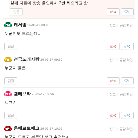
실제 다른데 방송 출연해사 2번 찍으라고 함
답글
4
0
캐서방
26-05-17 09:06
신고
|
공감 확인
누군지도 모르는데...
답글
0
0
전국노래자랑
26-05-17 09:30
신고
|
공감 확인
누군지 몰름
답글
0
0
켈레브라
26-05-17 09:56
신고
|
공감 확인
ㄴㄱ?
답글
0
0
움베르토에코
26-05-17 10:07
신고
|
공감 확인
누군지 모르고 본문만 보고 추천했네