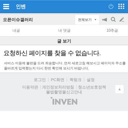
인벤
오픈이슈갤러리
전체보기
공
검
글
지
색
내글
내 댓글
10추글
on/off
쓰
글 보기
기
요청하신 페이지를 찾을 수 없습니다.
서비스 이용에 불편을 드려 죄송합니다. 먼저 새로고침 해보시고 페이지의 주소를
올바르게 입력했는지 다시 한번 확인해 보시기 바랍니다.
로그인
PC화면
퀵링크
설정
청소년보호정책
이용약관
개인정보처리방침
▲
불법촬영물신고안내
(주)
인
벤