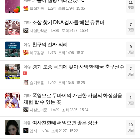
가슴이 철렁 내려앉았다..
계층
11
댓글
달섭지롱
Lv.94
조회 1794
15:35
조상 찾기 DNA 검사를 해본 유튜버
기타
7
댓글
사실난라쿤
Lv.89
조회 2427
15:34
친구의 진짜 의리
이슈
9
댓글
왜구김당
Lv.73
조회 1498
15:31
경기 도중 낙뢰에 맞아 사망한 태국 축구선수
이슈
7
댓글
슬기로움
Lv.92
조회 1348
15:25
폭염으로 두바이의 가난한 사람의 화장실을
기타
1
체험 할 수 있는 곳
댓글
사실난라쿤
Lv.89
조회 2335
15:24
여사친한테 써먹으면 좋은 장난
계층
10
댓글
입사
Lv.94
조회 2127
15:22