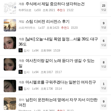
주식에서 제일 중요하다 생각하는건
계층
23
댓글
하루5프로
Lv.50
조회 2021
추천 1
15:22
스팀 디비전 리서전스 후기
게임
9
댓글
스피커마우스
Lv.37
조회 1423
추천 1
15:20
[날씨] 오늘~내일 폭염 절정…서울 39도·대구
계층
6
36도
댓글
입사
Lv.94
조회 984
15:19
여사친이랑 같이 노래 듣다가 생길 수 있는
계층
8
일
댓글
입사
Lv.94
조회 1817
15:17
마시멜로를 구워주겠다는 일본인 여자친구
계층
1
댓글
입사
Lv.94
조회 1736
15:14
남친이 운전하는데 옆에서 자꾸 자서 미안한
유머
9
여친
댓글