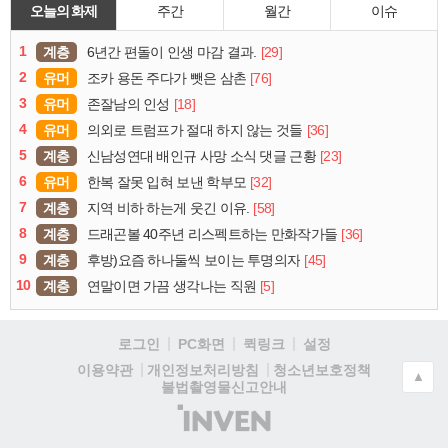
오늘의 화제
주간
월간
이슈
1
계층
[29]
6년간 편돌이 인생 마감 결과.
2
유머
[76]
조카 용돈 주다가 뺏은 삼촌
3
유머
[18]
존잘남의 인성
4
유머
[36]
의외로 트럼프가 절대 하지 않는 것들
5
계층
[23]
신남성연대 배인규 사망 소식 댓글 근황
6
유머
[32]
한복 잘못 입혀 보낸 학부모
7
계층
[58]
지역 비하 하는게 웃긴 이유.
8
계층
[36]
드래곤볼 40주년 리스펙트하는 만화작가들
9
계층
[45]
후방)요즘 하나둘씩 보이는 투명의자
10
계층
[5]
연말이면 가끔 생각나는 직원
로그인
PC화면
퀵링크
설정
청소년보호정책
이용약관
개인정보처리방침
▲
불법촬영물신고안내
(주)
인