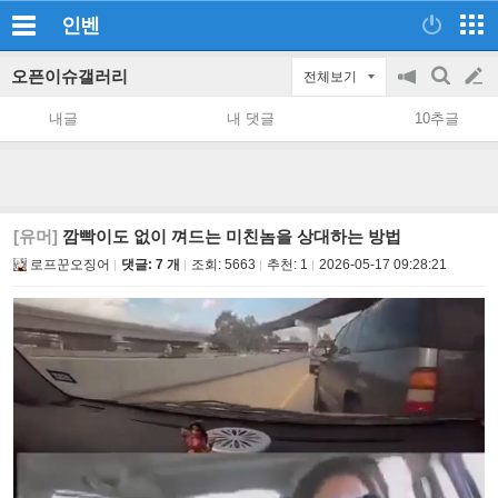
인벤
오픈이슈갤러리
전체보기
공
검
글
지
색
내글
내 댓글
10추글
on/off
쓰
기
[유머]
깜빡이도 없이 껴드는 미친놈을 상대하는 방법
로프꾼오징어
댓글: 7 개
조회:
5663
추천:
1
2026-05-17 09:28:21