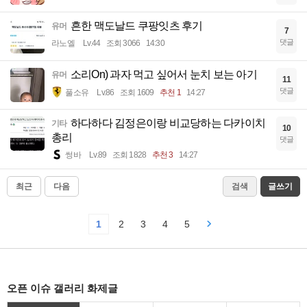
흔한 맥도날드 쿠팡잇츠 후기
유머
7
댓글
라노엘
Lv.44
조회 3066
14:30
소리On) 과자 먹고 싶어서 눈치 보는 아기
유머
11
댓글
풀소유
Lv.86
조회 1609
추천 1
14:27
하다하다 김정은이랑 비교당하는 다카이치
기타
10
총리
댓글
썽바
Lv.89
조회 1828
추천 3
14:27
최근
다음
검색
글쓰기
1
2
3
4
5
오픈 이슈 갤러리 화제글