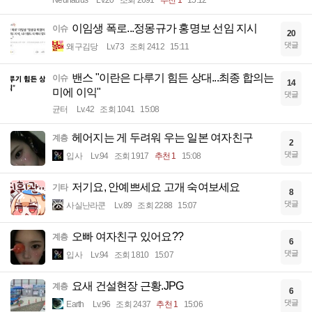
Neuhauus
Lv.20
조회 2691
추천 1
15:12
이임생 폭로...정몽규가 홍명보 선임 지시
이슈
20
댓글
왜구김당
Lv.73
조회 2412
15:11
밴스 "이란은 다루기 힘든 상대...최종 합의는
이슈
14
미에 이익"
댓글
균터
Lv.42
조회 1041
15:08
헤어지는 게 두려워 우는 일본 여자친구
계층
2
댓글
입사
Lv.94
조회 1917
추천 1
15:08
저기요, 안예쁘세요 고개 숙여보세요
기타
8
댓글
사실난라쿤
Lv.89
조회 2288
15:07
오빠 여자친구 있어요??
계층
6
댓글
입사
Lv.94
조회 1810
15:07
요새 건설현장 근황.JPG
계층
6
댓글
Earth
Lv.96
조회 2437
추천 1
15:06