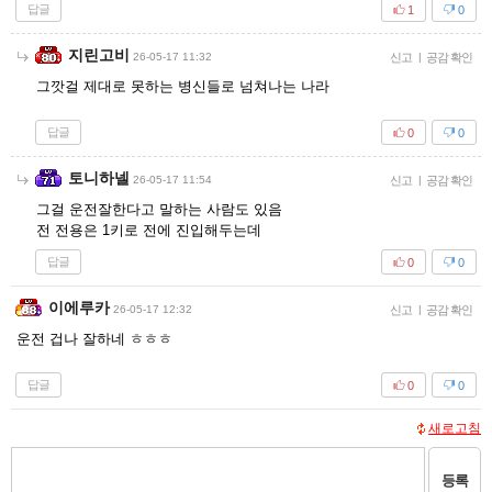
답글
1
0
지린고비
26-05-17 11:32
신고
|
공감 확인
그깟걸 제대로 못하는 병신들로 넘쳐나는 나라
답글
0
0
토니하넬
26-05-17 11:54
신고
|
공감 확인
그걸 운전잘한다고 말하는 사람도 있음
전 전용은 1키로 전에 진입해두는데
답글
0
0
이에루카
26-05-17 12:32
신고
|
공감 확인
운전 겁나 잘하네 ㅎㅎㅎ
답글
0
0
새로고침
등록