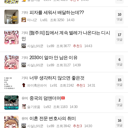
피자를 세워서 배달하는데??
기타
10
댓글
마나군
Lv.81
조회 3250
14:43
[혐주의] 집에서 계속 벌레가 나온다는 디시
기타
17
인
댓글
사실난라쿤
Lv.89
조회 3677
추천 1
14:43
2030이 얼마 안 남은 이유
기타
6
댓글
사실난라쿤
Lv.89
조회 3127
14:39
너무 생각하지 않으면 좋은것
기타
15
댓글
파이혹은파어
Lv.91
조회 2242
추천 1
14:31
중국의 덤앤더머
유머
2
댓글
슬기로움
Lv.92
조회 1183
14:30
이혼 전문 변호사의 취미
유머
16
댓글
사실난라쿤
Lv.89
조회 3942
추천 3
14:30