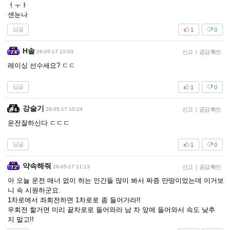
ㅓㅜㅑ
센눈나
답글
1
0
H솔
26-05-17 10:03
신고
|
공감 확인
레이싱 선수세요? ㄷㄷ
답글
1
0
강슬기
26-05-17 10:24
신고
|
공감 확인
운전잘하신다 ㄷㄷㄷ
답글
1
0
약속해줘
26-05-17 11:13
신고
|
공감 확인
아 오늘 운전 매너 없이 하는 인간들 많이 봐서 짜증 만땅이었는데 이거보
니 속 시원하군요.
1차로에서 좌회전하면 1차로로 좀 들어가라!!
우회전 할거면 미리 끝차로로 들어와라 남 차 앞에 들어와서 속도 낮추
지 말고!!