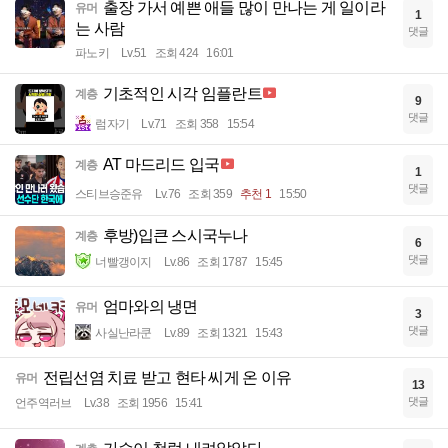
출장 가서 예쁜 애들 많이 만나는 게 일이라
유머
1
는 사람
댓글
파노키
Lv.51
조회 424
16:01
기초적인 시각 임플란트
계층
9
댓글
럼자기
Lv.71
조회 358
15:54
AT 마드리드 입국
계층
1
댓글
스티브승준유
Lv.76
조회 359
추천 1
15:50
후방)입큰 스시국누나
계층
6
댓글
너빨갱이지
Lv.86
조회 1787
15:45
엄마와의 냉면
유머
3
댓글
사실난라쿤
Lv.89
조회 1321
15:43
전립선염 치료 받고 현타 씨게 온 이유
유머
13
댓글
언주역러브
Lv.38
조회 1956
15:41