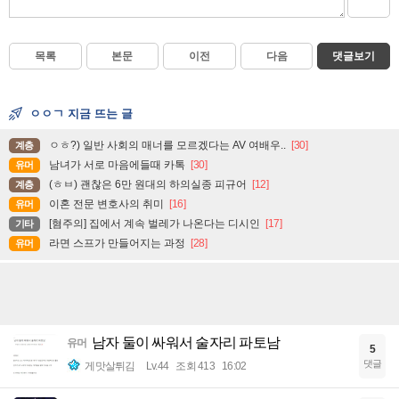
목록
본문
이전
다음
댓글보기
ㅇㅇㄱ 지금 뜨는 글
ㅇㅎ?) 일반 사회의 매너를 모르겠다는 AV 여배우..
[30]
계층
남녀가 서로 마음에들때 카톡
[30]
유머
(ㅎㅂ) 괜찮은 6만 원대의 하의실종 피규어
[12]
계층
이혼 전문 변호사의 취미
[16]
유머
[혐주의] 집에서 계속 벌레가 나온다는 디시인
[17]
기타
라면 스프가 만들어지는 과정
[28]
유머
남자 둘이 싸워서 술자리 파토남
유머
5
댓글
게맛살튀김
Lv.44
조회 413
16:02