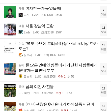
여자친구가 늦었을 때
계층
2
댓글
입사
Lv.94
조회 1375
15:05
서울 강남역 근황
계층
11
댓글
Earth
Lv.96
조회 2538
15:04
"열도 주변에 트리플 태풍"‥日 '초비상' 한반
이슈
15
도는?
댓글
빛로제
Lv.88
조회 1806
14:59
돈 많은 연예인 삥뜯어서 가난한 사람들에게
유머
4
분배하는 활빈당 부부
댓글
풀소유
Lv.86
조회 2568
추천 1
14:59
남의 여친 사진들
유머
13
댓글
고도비만
Lv.91
조회 2604
추천 3
14:53
(ㅎㅂ) 괜찮은 6만 원대의 하의실종 피규어
계층
12
댓글
달섭지롱
Lv.94
조회 4023
추천 1
14:49