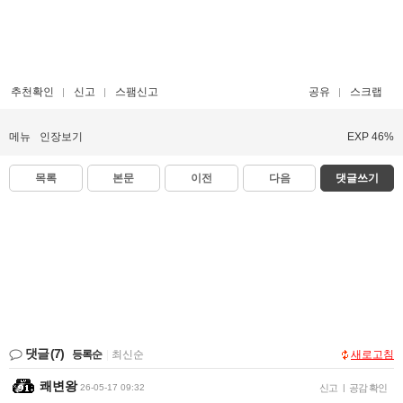
추천확인
신고
스팸신고
공유
스크랩
메뉴
인장보기
EXP 46%
목록
본문
이전
다음
댓글쓰기
댓글
(7)
등록순
|
최신순
새로고침
쾌변왕
26-05-17 09:32
신고
|
공감 확인