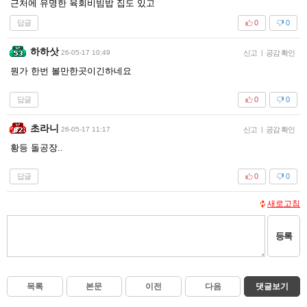
근처에 유명한 육회비빔밥 집도 있고
답글
0
0
하하삿
26-05-17 10:49
신고
|
공감 확인
뭔가 한번 볼만한곳이긴하네요
답글
0
0
초라니
26-05-17 11:17
신고
|
공감 확인
황등 돌공장..
답글
0
0
새로고침
등록
목록
본문
이전
다음
댓글보기