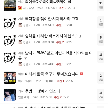
죽여줄까? 죽여라...오케이 콜
이슈
35
댓글
왜구김당
Lv.73
조회 5371
추천 2
22:34
폭락장을 맞이한 치과의사와 고객
계층
1
댓글
강슬기
Lv.94
조회 5177
추천 1
22:31
승객을 배려한 버스기사의 센스.jpg
계층
5
댓글
강슬기
Lv.94
조회 3834
추천 2
22:29
남자가 BMW 말고 아반떼 N을 사야되는 이
계층
15
유.jpg
댓글
강슬기
Lv.94
조회 4138
추천 1
22:26
이래서 한국 축구가 무너졌습니다.
이슈
2
댓글
아이스티이
Lv.32
조회 1871
추천 1
22:25
후방 ㅡ 빛베리 안스타
기타
16
댓글
입술돼지
Lv.43
조회 5550
추천 2
22:25