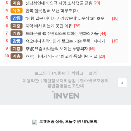
3
계층
[29]
신남성연대 배인규 사망 소식 댓글 근황
4
유머
[37]
한복 잘못 입혀 보낸 학부모
5
감동
[10]
“인형 같은 아이가 가라앉는데”…수심 3m 호수 뛰어든 60대 의인
6
계층
[76]
지역 비하 하는게 웃긴 이유.
7
계층
[44]
드래곤볼 40주년 리스펙트하는 만화작가들
8
감동
[15]
슥오더니 촤악.. 연기 뚫고는 가슴 툭툭.. 지나가던 아재의 정체
9
계층
[59]
후방)요즘 하나둘씩 보이는 투명의자
10
계층
[28]
ㅇㅎ) 나이키 역사상 최고의 품질이던 시절
로그인
PC화면
퀵링크
설정
청소년보호정책
이용약관
개인정보처리방침
▲
불법촬영물신고안내
(주)
인
벤