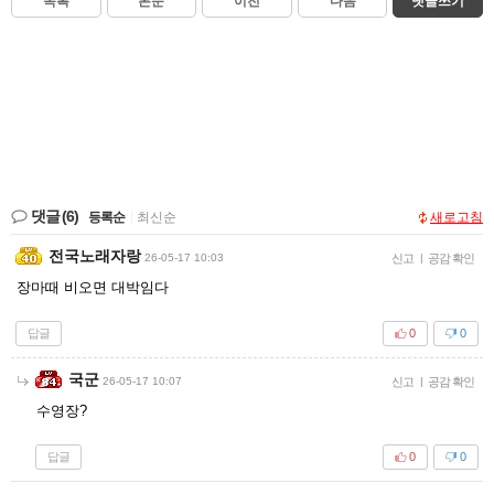
목록
본문
이전
다음
댓글쓰기
댓글
(6)
등록순
|
최신순
새로고침
전국노래자랑
26-05-17 10:03
신고
|
공감 확인
장마때 비오면 대박임다
답글
0
0
국군
26-05-17 10:07
신고
|
공감 확인
수영장?
답글
0
0