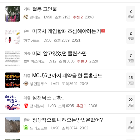
철봉 고인물
기타
2
댓글
언데드
Lv.90
조회 2192
추천 2
23:48
미국서 게임할때 조심해야하는거
유머
2
댓글
하루5프로
Lv.50
조회 2539
23:21
미리 알고있었던 클린스만
이슈
7
댓글
호박이쪼아요
Lv.12
조회 3835
추천 3
23:20
MCU)6편까지 계약을 한 톰홀랜드
계층
15
댓글
낭만블루스
Lv.91
조회 3649
23:08
삼전닉스 근황..
계층
22
댓글
전자팔찌
Lv.93
조회 6205
추천 1
23:06
정상적으로 내려오는방법은없어?
유머
9
댓글
드라고노브
Lv.90
조회 3074
23:02