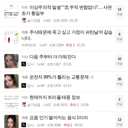
이상주의적 말씀” “北 주적 변함없다”… 사면
이슈
14
초가 통일부
댓글
슬기로움
Lv.92
조회 1036
01:29
주식때문에 죽고 싶고 가정이 파탄날꺼 같습
계층
6
니다.
댓글
하루5프로
Lv.50
조회 2299
추천 1
01:23
다음 주부터 더 더워진다
이슈
10
댓글
입사
Lv.94
조회 1927
01:16
운전자 99%가 틀리는 교통문제
계층
20
댓글
입사
Lv.94
조회 1878
01:14
현재까지 트리플 태풍 정보
이슈
2
댓글
슬기로움
Lv.92
조회 1653
추천 1
01:06
요즘 인기 떨어지는 음식 1티어
계층
13
댓글
입사
Lv.94
조회 3096
추천 1
00:53