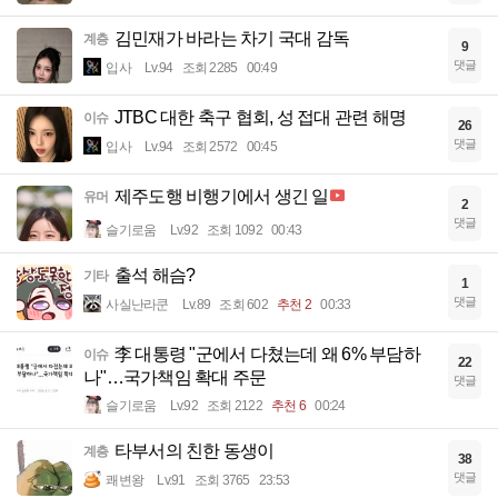
김민재가 바라는 차기 국대 감독
계층
9
댓글
입사
Lv.94
조회 2285
00:49
JTBC 대한 축구 협회, 성 접대 관련 해명
이슈
26
댓글
입사
Lv.94
조회 2572
00:45
제주도행 비행기에서 생긴 일
유머
2
댓글
슬기로움
Lv.92
조회 1092
00:43
출석 해슴?
기타
1
댓글
사실난라쿤
Lv.89
조회 602
추천 2
00:33
李 대통령 "군에서 다쳤는데 왜 6% 부담하
이슈
22
나"…국가책임 확대 주문
댓글
슬기로움
Lv.92
조회 2122
추천 6
00:24
타부서의 친한 동생이
계층
38
댓글
쾌변왕
Lv.91
조회 3765
23:53