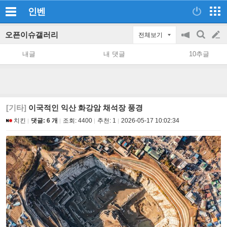
인벤
오픈이슈갤러리
전체보기
공
검
글
지
색
내글
내 댓글
10추글
on/off
쓰
기
[기타]
이국적인 익산 화강암 채석장 풍경
치킨
댓글: 6 개
조회:
4400
추천:
1
2026-05-17 10:02:34