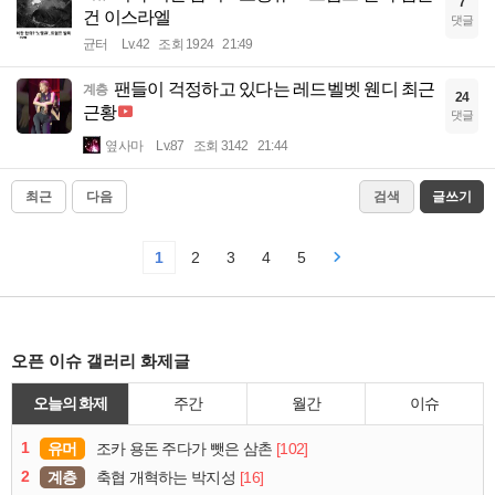
7
건 이스라엘
댓글
균터
Lv.42
조회 1924
21:49
팬들이 걱정하고 있다는 레드벨벳 웬디 최근
계층
24
근황
댓글
옆사마
Lv.87
조회 3142
21:44
최근
다음
검색
글쓰기
1
2
3
4
5
오픈 이슈 갤러리 화제글
오늘의 화제
주간
월간
이슈
1
유머
[102]
조카 용돈 주다가 뺏은 삼촌
2
계층
[16]
축협 개혁하는 박지성