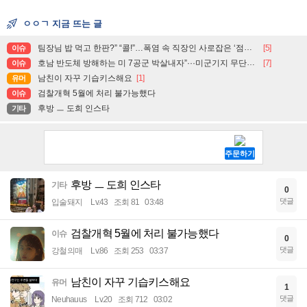
ㅇㅇㄱ 지금 뜨는 글
팀장님 밥 먹고 한판?” “콜!”…폭염 속 직장인 사로잡은 ‘점심 몰캉스’
[5]
이슈
호남 반도체 방해하는 미 7공군 박살내자”···미군기지 무단침입 대학생단체 회원 3명 구속, 1명은 기각
[7]
이슈
남친이 자꾸 기습키스해요
[1]
유머
검찰개혁 5월에 처리 불가능했다
이슈
후방 ㅡ 도희 인스타
기타
후방 ㅡ 도희 인스타
기타
0
댓글
입술돼지
Lv.43
조회 81
03:48
검찰개혁 5월에 처리 불가능했다
이슈
0
댓글
강철의매
Lv.86
조회 253
03:37
남친이 자꾸 기습키스해요
유머
1
댓글
Neuhauus
Lv.20
조회 712
03:02