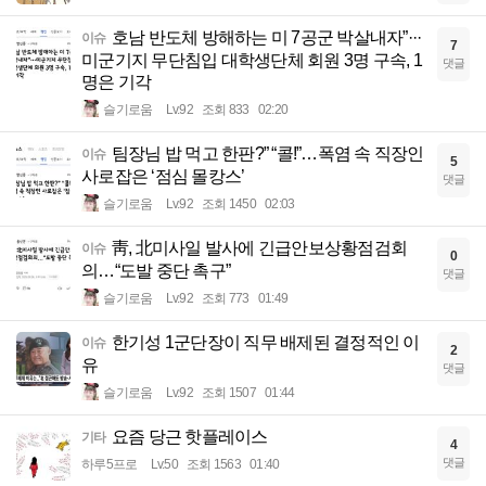
호남 반도체 방해하는 미 7공군 박살내자”···
이슈
7
미군기지 무단침입 대학생단체 회원 3명 구속, 1
댓글
명은 기각
슬기로움
Lv.92
조회 833
02:20
팀장님 밥 먹고 한판?” “콜!”…폭염 속 직장인
이슈
5
사로잡은 ‘점심 몰캉스’
댓글
슬기로움
Lv.92
조회 1450
02:03
靑, 北미사일 발사에 긴급안보상황점검회
이슈
0
의…“도발 중단 촉구”
댓글
슬기로움
Lv.92
조회 773
01:49
한기성 1군단장이 직무 배제된 결정적인 이
이슈
2
유
댓글
슬기로움
Lv.92
조회 1507
01:44
요즘 당근 핫플레이스
기타
4
댓글
하루5프로
Lv.50
조회 1563
01:40