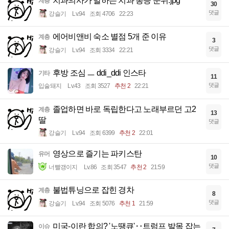
치과의사가 말하는 치과 통증 순위.jpg
계층
30
댓글
강슬기
Lv.94
조회 4706
22:23
에어비앤비 숙소 별점 5개 준 이유
계층
3
댓글
강슬기
Lv.94
조회 3334
22:21
후방 조심 ㅡ ddi_ddi 인스타
기타
11
댓글
입술돼지
Lv.43
조회 3527
추천 2
22:21
졸업하면 바로 독립한다고 노래부르던 고2
계층
13
딸
댓글
강슬기
Lv.94
조회 6399
추천 2
22:01
영상으로 즐기는 파키스탄
유머
10
댓글
너빨갱이지
Lv.86
조회 3547
추천 2
21:59
불법튜닝으로 잡힌 경차
계층
8
댓글
강슬기
Lv.94
조회 5076
추천 1
21:59
미국-이란 합의? '노땡큐'‥트럼프 발목 잡는
이슈