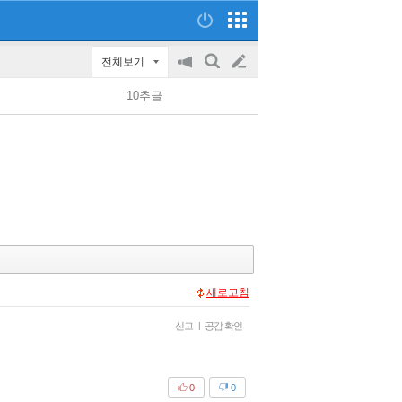
전체보기
공
검
글
지
색
10추글
on/off
쓰
기
새로고침
신고
|
공감 확인
0
0