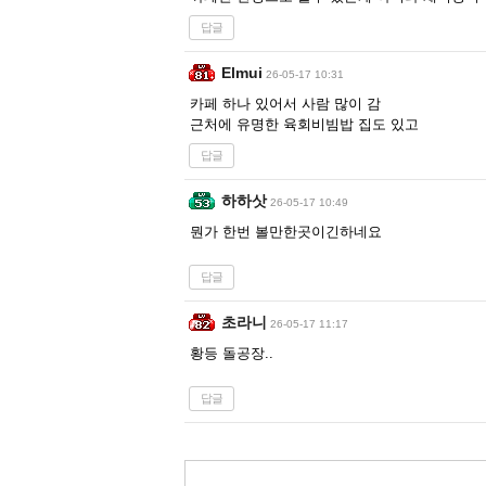
답글
Elmui
26-05-17 10:31
카페 하나 있어서 사람 많이 감
근처에 유명한 육회비빔밥 집도 있고
답글
하하삿
26-05-17 10:49
뭔가 한번 볼만한곳이긴하네요
답글
초라니
26-05-17 11:17
황등 돌공장..
답글