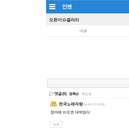
인벤
오픈이슈갤러리
내글
댓글
(6)
등록순
|
최신순
전국노래자랑
26-05-17 10:03
장마때 비오면 대박임다
답글