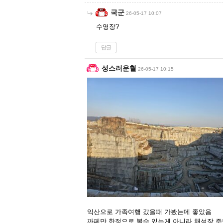
국군
26-05-17 10:07
수영장?
답글
성스러운혈
26-05-17 10:15
익산으로 가족여행 갔을때 가봤는데 좋았음
까페만 한정으로 볼수 있는게 아니라 채석장 주