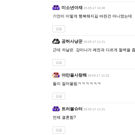
미소년아재
26-05-17 10:36
기안이 이렇게 행복해지길 바란건 아니였는데
답글
공허사냥꾼
26-05-17 11:21
근데 저날은 강미나가 예전과 다르게 철벽을 
답글
야만을사랑해
26-05-17 11:22
둘이 잘어울림ㅋㅋㅋㅋㅋㅋ
답글
트러블슈터
26-05-17 11:31
언제 결혼함?
답글