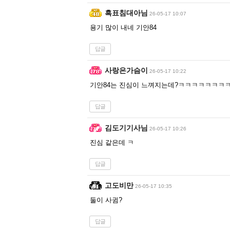
흑표침대아님
26-05-17 10:07
용기 많이 내네 기안84
답글
사랑은가슴이
26-05-17 10:22
기안84는 진심이 느껴지는데?ㅋㅋㅋㅋㅋㅋㅋ
답글
김도기기사님
26-05-17 10:26
진심 같은데 ㅋ
답글
고도비만
26-05-17 10:35
둘이 사귐?
답글