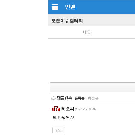
인벤
오픈이슈갤러리
내글
댓글
(14)
등록순
|
최신순
레오씨
26-05-17 10:04
또 만났어??
답글