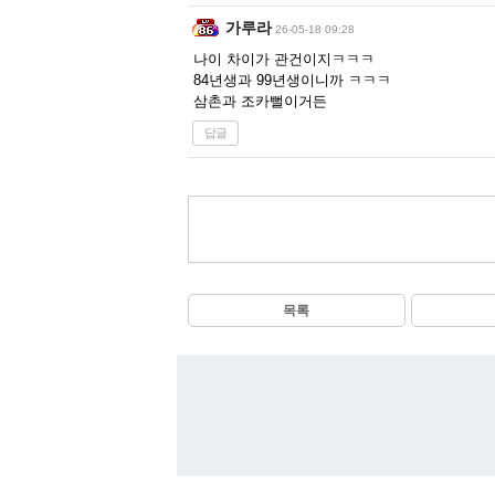
가루라
26-05-18 09:28
나이 차이가 관건이지ㅋㅋㅋ
84년생과 99년생이니까 ㅋㅋㅋ
삼촌과 조카뻘이거든
답글
목록