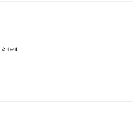
좀 쳤다든데