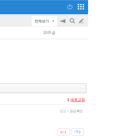
전체보기
공
검
글
지
색
10추글
on/off
쓰
기
새로고침
신고
|
공감 확인
1
0