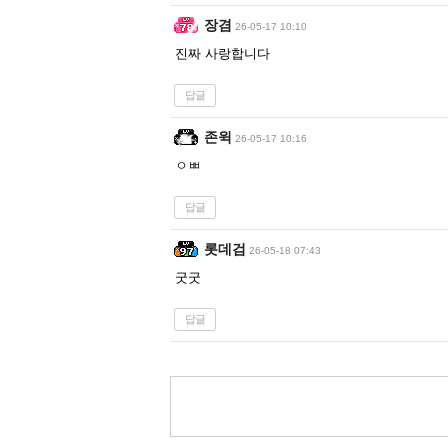
장겸
26-05-17 10:10
진짜 사랑합니다
답글
존윅
26-05-17 10:16
ㅇㅃ
답글
롯데검
26-05-18 07:43
굿굿
답글