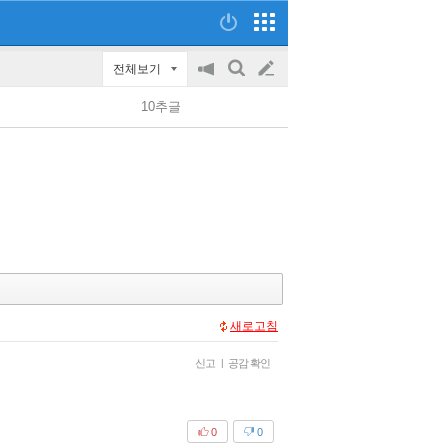
전체보기
공
검
글
지
색
10추글
on/off
쓰
기
새로고침
신고
|
공감 확인
0
0