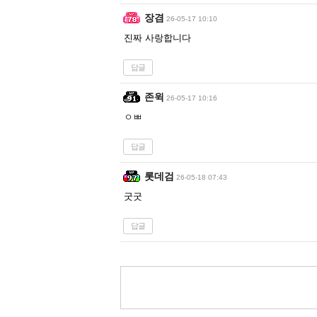
장겸
26-05-17 10:10
진짜 사랑합니다
답글
존윅
26-05-17 10:16
ㅇㅃ
답글
롯데검
26-05-18 07:43
굿굿
답글