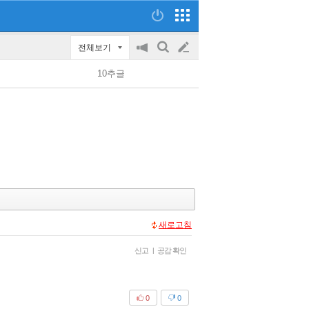
전체보기
공
검
글
지
색
10추글
on/off
쓰
기
새로고침
신고
|
공감 확인
0
0