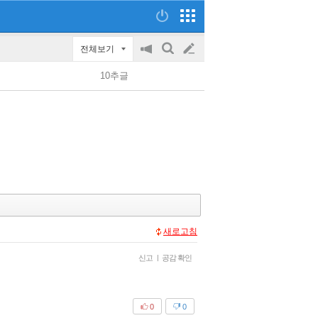
전체보기
공
검
글
지
색
10추글
on/off
쓰
기
새로고침
신고
|
공감 확인
0
0