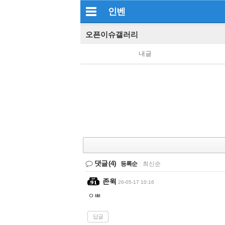
인벤
오픈이슈갤러리
내글
댓글
(4)
등록순
|
최신순
존윅
26-05-17 10:16
ㅇㅃ
답글