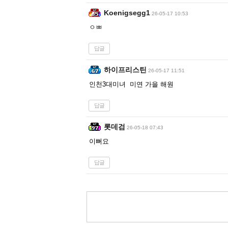
Koenigsegg1
26-05-17 10:53
ㅇㅃ
답글
하이프리스틴
26-05-17 11:51
인천3대미녀 미연 가을 해원
답글
롯데검
26-05-18 07:43
이뻐요
답글