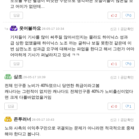
노조를 무슨 빨갱이 비슷한 수준으로 생각하는 모질이들이 많은걸 보
고 어이가 없던데...
답글
2
0
웃어볼까요
26-05-17 10:34
신고
|
공감 확인
기자들이 기사를 많이 써주질 않아서인지는 몰라도 하이닉스 성과
급 상한 없앴을때 하이닉스 노조 까는 글하나 보질 못한것 같은데 이
번 삼전노조 성과급 요구에 대해서는 파업을 한다고 해서 그런가 어마
어마하게 기사가 퍼날라지고 있네 ㅋㅋ
답글
1
0
삼조
26-05-17 10:39
신고
|
공감 확인
전체 인구중 노비가 40%였으니 당연한 취급이라고봄
캐나다는 그런적이 없지만 캐나다도 전체인구중 40%가 노비출신이었다
면 크게 다를바없었을거임
답글
0
1
존투러너
26-05-17 10:43
신고
|
공감 확인
노와 사측의 이익추구만으로 귀결되는 문제가 아니라면 적극적으로 중재
해야 한다고 봅니다.