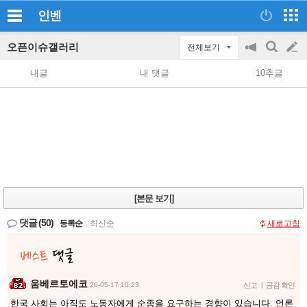
인벤
오픈이슈갤러리
전체보기
공
검
글
지
색
내글
내 댓글
10추글
on/off
쓰
기
[본문 보기]
댓글
(50)
등록순
|
최신순
새로고침
움베르토에코
26-05-17 10:23
신고
|
공감 확인
한국 사회는 아직도 노동자에게 순종을 요구하는 경향이 있습니다. 언론