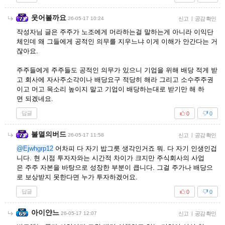
웃어볼까요
26-05-17 10:24
신고
|
공감 확인
작성자님 글은 주주가 노조에게 머라하는걸 말하는게 아니라 이익단
체인데 왜 그들에게 공적인 의무를 지우느냐 이게 이해가 안간다는 거
잖아요.
주주들에게 주주들도 공적인 의무가 있으니 기업을 위해 배당 적게 받
고 회사에 자사주소각이나 배당요구 적당히 해라 그리고 소수주주권
이고 머고 목소리 높이지 말고 기업이 배당하는대로 받기만 해 하
면 되겠네요.
답글
0
0
불멸의버드
26-05-17 11:58
신고
|
공감 확인
@Ejwhgrp12
어차피 다 자기 밥그릇 생각인거죠 뭐. 다 자기 인생인겁
니다. 현 시점 투자자와는 시간적 차이가 크지만 주식회사의 사업
은 주주 자본을 바탕으로 성장한 부분이 큽니다. 그걸 주가나 배당으
로 보상받지 못한다면 누가 투자하겠어요.
답글
0
0
아이얀느
26-05-17 12:07
신고
|
공감 확인