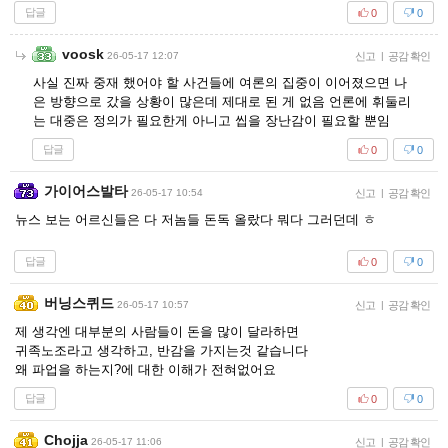
답글
0
0
voosk
26-05-17 12:07
신고
|
공감 확인
사실 진짜 중재 했어야 할 사건들에 여론의 집중이 이어졌으면 나
은 방향으로 갔을 상황이 많은데 제대로 된 게 없음 언론에 휘둘리
는 대중은 정의가 필요한게 아니고 씹을 장난감이 필요할 뿐임
답글
0
0
가이어스발타
26-05-17 10:54
신고
|
공감 확인
뉴스 보는 어르신들은 다 저놈들 돈독 올랐다 뭐다 그러던데 ㅎ
답글
0
0
버닝스퀴드
26-05-17 10:57
신고
|
공감 확인
제 생각엔 대부분의 사람들이 돈을 많이 달라하면
귀족노조라고 생각하고, 반감을 가지는것 같습니다
왜 파업을 하는지?에 대한 이해가 전혀없어요
답글
0
0
Chojja
26-05-17 11:06
신고
|
공감 확인