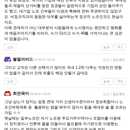
지 못한 희생도, 국가의 기업에 대한 전폭적 지원도 있어왔습니다. 독재정
들과 재벌의 선거비를 받은 정권들이 일방적으로 기업의 손만 들어주기
도 했고, 대기업 노조 간부들이 이권과 특혜에 전혀 무관하지도 않았구
요. 비정규직과의 동등한 대우를 싫어하는게 정규직 노조인것도 현실이
지요.
이해 관계자가 아닌 대부분의 사람들에게 노사쟁의는 원만하고 평화롭
게 매듭지어지기를 바라지, 누가 51이고 누가 49를 가져가냐는 큰 상관
이 없을겁니다.
답글
0
1
불멸의버드
26-05-17 10:19
신고
|
공감 확인
그리고 교직은 다른 선택지가 많지만 국내 1,2위 다투는 직장인건 변함
이 없을거 같아서 인재 유출도 해당 안될거 같네요
답글
0
0
회전목마
26-05-17 10:20
신고
|
공감 확인
그냥 삼노가 덩치는 엄청 큰데 거의 신생아수준이라서 정보취합이나 노
조간부체계화 등 활용하는 법을 배우지 않아서 힘을 제대로 쓸 줄 모르는
거임 ㅇㅇ
옛날에는 일부노조만 자기 노조원 주요거주지역이나 조합비를 이용해
서 정치권이나 언론에 줄을 만들어서 필요할때 자기편으로 이용했는
데 삼성노조 쳐맞는거보면 그런거 1도 신경안쓰게 눈에 보임