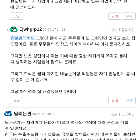
반도체는 국가 사업이다 그걸 대리 이행하고 있는 기업이 삼성 현
대 금성이였다
답글
0
0
Ejwhgrp12
26-05-17 14:22
신고
|
공감 확인
@불멸의버드
그렇긴 한데 지금 주주들이 또 그런면만 있다고 보긴 힘
드잖아요 물론 주주들의 입장도 헤아려 져야하니 이게 문제긴하죠
그치만 노조 성립이나 하는 거에 대한 권한 자체까지 욕하고 틀리
다 생각하는 사람들이 많으니 문제죠
그리고 주식은 금액 자기걸 내놓는거랑 직원들은 자기 인생인데 좀 너
무 갭이 큰 거 같네요
그냥 아무쪼록 잘 해결됐으면 하네여
답글
0
0
달리는관
26-05-17 10:19
신고
|
공감 확인
노사관계는 지역마다 문화가 다르고 역사와 인식에 따라 관점도 다를
수 있겠지요.
한국은 수출주도형 대기업들로 국부를 쌓아올리면서 많은 이들의 보상받