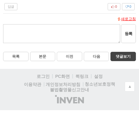
답글
0
0
새로고침
등록
목록
본문
이전
다음
댓글보기
로그인
PC화면
퀵링크
설정
청소년보호정책
이용약관
개인정보처리방침
▲
불법촬영물신고안내
(주)
인
벤