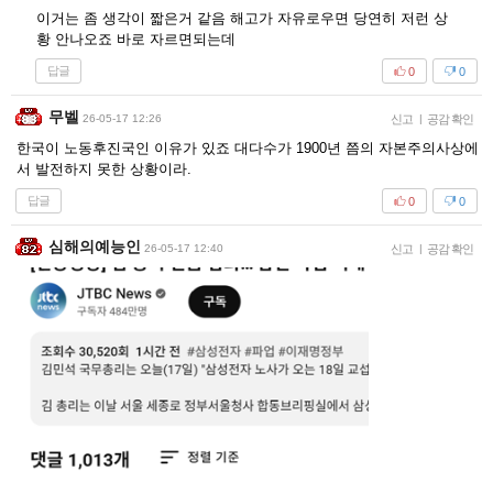
이거는 좀 생각이 짧은거 같음 해고가 자유로우면 당연히 저런 상
황 안나오죠 바로 자르면되는데
답글
0
0
무벨
26-05-17 12:26
신고
|
공감 확인
한국이 노동후진국인 이유가 있죠 대다수가 1900년 쯤의 자본주의사상에
서 발전하지 못한 상황이라.
답글
0
0
심해의예능인
26-05-17 12:40
신고
|
공감 확인