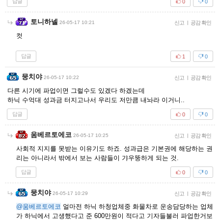
답글
0
0
토니하넬
26-05-17 10:21
신고
|
공감 확인
컷
답글
1
0
뭉치야
26-05-17 10:22
신고
|
공감 확인
다른 시기에 파업이면 그럴수도 있겠다 하겠는데
하닉 수억대 성과금 터지고나서 우리도 저만큼 내놔라 이거니..
답글
0
0
움베르토에코
26-05-17 10:25
신고
|
공감 확인
사회적 지지를 못받는 이유기도 하죠. 성과급은 기본권에 해당하는 권
리는 아니라서 밖에서 보는 사람들이 갸우뚱하게 되는 것.
답글
0
0
뭉치야
26-05-17 10:29
신고
|
공감 확인
@움베르토에코
얼마전 하닉 하청업체중 화물차로 운송담당하는 업체
가 하닉에서 고생했다고 준 600만원이 적다고 기자들불러 파업한거보