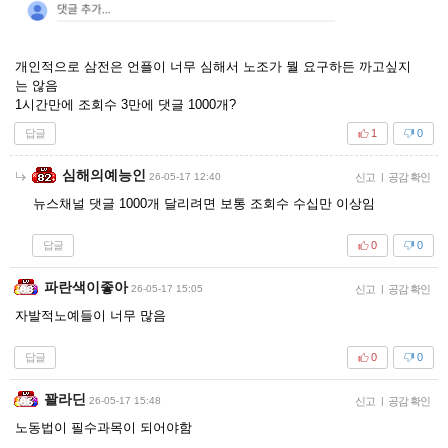
개인적으로 삼전은 언플이 너무 심해서 노조가 뭘 요구하든 까고싶지
는 않음
1시간만에 조회수 3만에 댓글 1000개?
답글
1
0
심해의예능인
26-05-17 12:40
신고
|
공감 확인
뉴스채널 댓글 1000개 달리려면 보통 조회수 수십만 이상임
답글
0
0
파란색이좋아
26-05-17 15:05
신고
|
공감 확인
자발적노예들이 너무 많음
답글
0
0
꽐라딘
26-05-17 15:48
신고
|
공감 확인
노동법이 필수과목이 되어야함