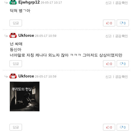
Ejwhgrp12
26-05-17 10:17
신고
|
공감 확인
닥쳐 병ㄱ아
답글
0
0
Ukforce
26-05-17 10:59
신고
|
공감 확인
넌 싸매
등신아
너야말로 자칭 캐나다 외노자 잖아 ㅋㅋㅋ 그마저도 상상이였지만
답글
0
0
Ukforce
26-05-17 10:59
신고
|
공감 확인
답글
0
0