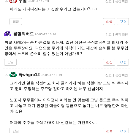
무벨
26-05-17 12:23
신고
|
공감 확인
아직도 캐나다산다는 거짓말 우기고 있는거야?ㅋㅋ
답글
0
0
불멸의버드
26-05-17 10:16
신고
|
공감 확인
학교 사례와는 좀 다른결도 있는게, 일단 삼전은 주식회사이고 회사의 주
인은 주주잖아요. 파업으로 주가에 타격이 가면 재산에 손해를 본 주주입
장에서 노조에 쓴소리 할수 있는거 아닌가요?
답글
1
2
Ejwhgrp12
26-05-17 10:19
신고
|
공감 확인
그러기엔 일을 직접하고 회사 굴러가게 하는 직원이랑 그냥 띡 주식사
고 권리 주장하는 주주랑 같다고 하기엔 너무 선넘이지
노조나 주주들이나 이익땜시 이러는 건 맞는데 그냥 돈으로 주식 띡하
고 사놓고 저기 인생인 애들이랑 동급으로 놓기는 너무 당당한거 아닌
가 싶음
어차피 주주들 주식 가격이나 신경쓰는 거잔ㄹ아…
답글
0
0