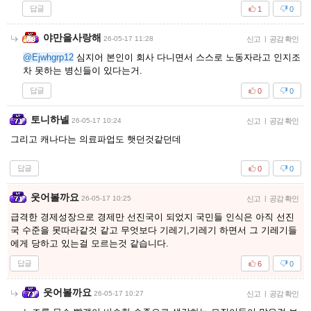
답글
1
0
야만을사랑해
26-05-17 11:28
신고
|
공감 확인
@Ejwhgrp12
심지어 본인이 회사 다니면서 스스로 노동자라고 인지조
차 못하는 병신들이 있다는거.
답글
0
0
토니하넬
26-05-17 10:24
신고
|
공감 확인
그리고 캐나다는 의료파업도 햇던것같던데
답글
0
0
웃어볼까요
26-05-17 10:25
신고
|
공감 확인
급격한 경제성장으로 경제만 선진국이 되었지 국민들 인식은 아직 선진
국 수준을 못따라같것 같고 무엇보다 기레기,기레기 하면서 그 기레기들
에게 당하고 있는걸 모르는것 같습니다.
답글
6
0
웃어볼까요
26-05-17 10:27
신고
|
공감 확인