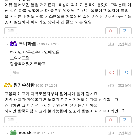
이유 들어보면 불법 저지른다, 욕심이 과하고 돈독이 올랐다 그러는데 이
권 걸린 다툼 상황에서 다 충분히 일어날 수 있는 상황이고 심지어 불법
을 저지른다 해도 사법 시스템으로 처벌되면 끝인 사안임 사과나 유감 표
명이 필요하다 하더라도 당사자 간 풀면 되는 일임
답글
0
0
토니하넬
26-05-17 12:03
신고
|
공감 확인
하지만 야구선수나 연애인은..
보여서그럼
집중되어있기도하고
답글
0
0
뭔가수상한
26-05-17 12:08
신고
|
공감 확인
고용과 해고가 자유로윤지부터 짚어봐야 할거 같네요.
만약 해고가 자유롭다면 노조가 이기적이어도 된다고 생각합니다.
왜냐하면 그 이기적 태세의 상한선이 생기는거니까요.
하지만 한국처럼 해고가 불가능한데 노조가 한없이 이기적이라면...?
답글
0
0
voosk
26-05-17 12:17
신고
|
공감 확인