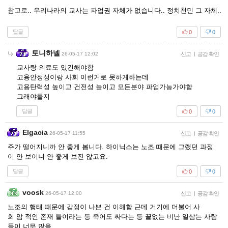
참고로.. 우리나라의 교사는 파업권 자체가 없습니다.. 정치천민 그 자체..
답글
0
0
토니하넬
26-05-17 12:02
신고
|
공감 확인
교사랑 의료도 있긴해야함
고용안정성이랑 사회 이런거로 못하게하는데
고용탄력성 높이고 건전성 높이고 모든분야 파업가능가야함
그래야돌지
답글
0
0
Elgacia
26-05-17 11:55
신고
|
공감 확인
주가 떨어지니까 안 좋게 봅니다. 하이닉스는 노조 때문에 그랬던 과정
이 안 보이니 안 좋게 보진 않고요.
답글
0
0
voosk
26-05-17 12:00
신고
|
공감 확인
노조의 행태 때문에 감정이 나쁜 건 이해함 근데 거기에 더불어 사
회 암 적인 존재 들이라는 등 죽어도 싸다는 등 끝없는 비난 일삼는 사람
들이 너무 많음