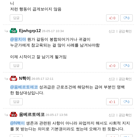
니
저런 행동이 곱게보이지 않음
답글
0
0
Ejwhgrp12
26-05-17 10:34
신고
|
공감 확인
@뭉치야
뭔가 갈등이 봉합되어가거나 귀결이
누군가에게 참교육되는 걸 많이 사례를 남겨놔야함
이제 시작이고 잘 남기게 될거임
답글
0
0
N핵이
26-05-17 12:11
신고
|
공감 확인
@움베르토에코
성과급은 근로조건에 해당하는 급여 부분인 명백
한 협상대상입니다.
답글
1
0
움베르토에코
26-05-17 13:56
신고
|
공감 확인
@N핵이
생존과 관련된 사항이 아니라 파업까지 해서도 사회적 지지
를 못 받는다는 의미로 기본권이라도 썼는데 오해가 된 듯합니다.