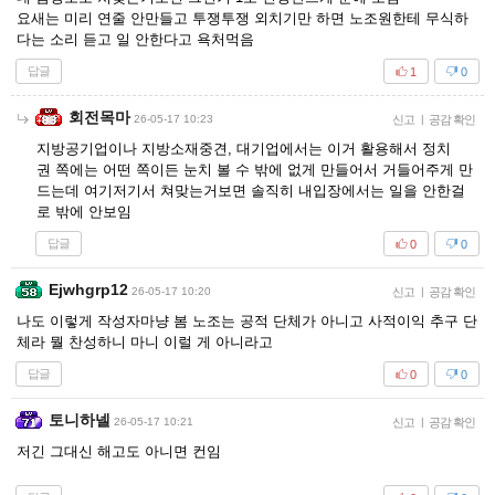
요새는 미리 연줄 안만들고 투쟁투쟁 외치기만 하면 노조원한테 무식하
다는 소리 듣고 일 안한다고 욕처먹음
답글
1
0
회전목마
26-05-17 10:23
신고
|
공감 확인
지방공기업이나 지방소재중견, 대기업에서는 이거 활용해서 정치
권 쪽에는 어떤 쪽이든 눈치 볼 수 밖에 없게 만들어서 거들어주게 만
드는데 여기저기서 쳐맞는거보면 솔직히 내입장에서는 일을 안한걸
로 밖에 안보임
답글
0
0
Ejwhgrp12
26-05-17 10:20
신고
|
공감 확인
나도 이렇게 작성자마냥 봄 노조는 공적 단체가 아니고 사적이익 추구 단
체라 뭘 찬성하니 마니 이럴 게 아니라고
답글
0
0
토니하넬
26-05-17 10:21
신고
|
공감 확인
저긴 그대신 해고도 아니면 컨임