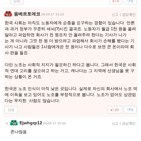
답글
0
0
움베르토에코
26-05-17 10:23
신고
|
공감 확인
한국 사회는 아직도 노동자에게 순종을 요구하는 경향이 있습니다. 언론
과 과거 정부가 꾸준히 세뇌(?)시킨 결과죠. 노동자가 월급 1천 원을 올려
달라고 파업하면 회사가 천 원조차 안 올려주려 한다는 기사가 나가
는 게 아니라 그깟 천 원 더 받으려고 파업해서 회사가 손해를 봤다는 기
사가 나고 사람들은 1사람에게은 천 원이나 다수로 보면 큰 돈이라며 회
사 편을 들죠.
다만 노조는 사회적 지지가 필요하긴 하다고 봅니다. 그래서 한국은 사회
적 연대 고리를 끊으려고 하는 거고, 캐나다는 그 지역에 선생님을 못 구
하는 상황이 온 거죠.
한국은 노조 인식이 아직 낮은 곳입니다. 실제로 자신의 회사에서 노조 덕
에 이득을 보고 있어도 노조를 부정적으로 봅니다. 노조가 없어도 상관없
다는 무지한 사람도 많습니다.
답글
23
0
Ejwhgrp12
26-05-17 10:34
신고
|
공감 확인
존나많음