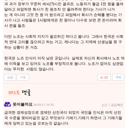
과 과거 정부가 꾸준히 세뇌(?)시킨 결과죠. 노동자가 월급 1천 원을 올려
달라고 파업하면 회사가 천 원조차 안 올려주려 한다는 기사가 나가
는 게 아니라 그깟 천 원 더 받으려고 파업해서 회사가 손해를 봤다는 기
사가 나고 사람들은 1사람에게은 천 원이나 다수로 보면 큰 돈이라며 회
사 편을 들죠.
다만 노조는 사회적 지지가 필요하긴 하다고 봅니다. 그래서 한국은 사회
적 연대 고리를 끊으려고 하는 거고, 캐나다는 그 지역에 선생님을 못 구
하는 상황이 온 거죠.
한국은 노조 인식이 아직 낮은 곳입니다. 실제로 자신의 회사에서 노조 덕
에 이득을 보고 있어도 노조를 부정적으로 봅니다. 노조가 없어도 상관없
다는 무지한 사람도 많습니다.
답글
이동
23
0
웃어볼까요
26-05-17 10:25
신고
|
공감 확인
급격한 경제성장으로 경제만 선진국이 되었지 국민들 인식은 아직 선진
국 수준을 못따라같것 같고 무엇보다 기레기,기레기 하면서 그 기레기들
에게 당하고 있는걸 모르는것 같습니다.