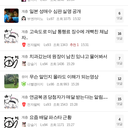
일본 성매수 심판 실명 공개
계층
6
댓글
부엔까미노
Lv.87
조회 1075
15:32
고속도로 미납 통행료 징수에 개빡친 체납
계층
16
자..
댓글
전자팔찌
Lv.93
조회 1343
추천 1
15:31
치과갔는데 원장이 남친 있냐고 물어봐서
계층
7
댓글
강슬기
Lv.94
조회 1436
15:29
무슨 말인지 몰라도 이해가 되는영상
유머
12
댓글
너빨갱이지
Lv.86
조회 993
15:28
연금복권 당첨자가 매달 받는다는 알림.....
계층
15
댓글
전자팔찌
Lv.93
조회 1543
15:28
요즘 배달 파스타 근황
계층
4
댓글
강슬기
Lv.94
조회 1171
15:27