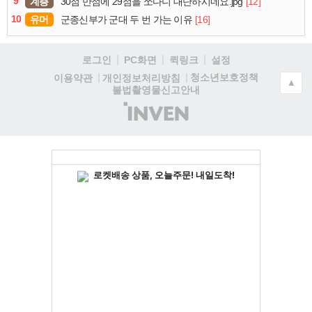
9
계층
[12]
30점 만점에 29점을 쏘다니 대단하시네요.jpg
10
유머
[16]
군종신부가 군대 두 번 가는 이유
로그인
PC화면
퀵링크
설정
청소년보호정책
이용약관
개인정보처리방침
▲
불법촬영물신고안내
(주)
인
벤