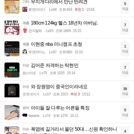
무지개다리에서 만난 반려견
기타
5
댓글
휴면아이디
Lv.84
조회 938
추천 1
15:16
180cm 124kg 헬스 18년차 아버님.
계층
7
댓글
전자팔찌
Lv.93
조회 1699
15:15
이현중 nba 미니캠프 초청
계층
1
댓글
부엔까미노
Lv.87
조회 660
15:15
김어준 저격하는 탁현민
이슈
7
댓글
원스타조
Lv.75
조회 1025
15:14
와 장원영이 중국인이라네요
이슈
16
댓글
조졋네이거
Lv.37
조회 1553
추천 3
15:12
아이들 잘 다루는 어른들 특징
유머
5
댓글
Ieewrre
Lv.74
조회 1270
15:11
폭염에 길거리서 울던 50대…신원 확인하니
이슈
4