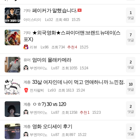
페이커가 말했습니다.
기타
1
댓글
아이스티이
Lv.32
조회 483
15:25
★외국영화★스파이더맨:브랜드뉴데이(스
기타
7
포X)
댓글
리뷰
Lv.86
조회 734
추천 4
15:25
엄마의 몰래카메라
유머
2
댓글
부엔까미노
Lv.87
조회 1055
15:24
33살 여자인데 나이 먹고 연애하니까 느낀점.
계층
10
댓글
전자팔찌
Lv.93
조회 1613
15:24
ㅇㅎ?) 30 vs 120
계층
2
댓글
부엔까미노
Lv.87
조회 1358
추천 1
15:23
영화 오디세이 후기
계층
2
댓글
부엔까미노
Lv.87
조회 897
15:22