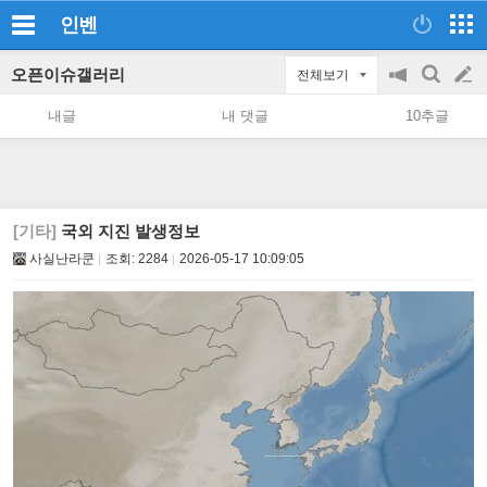
인벤
오픈이슈갤러리
전체보기
공
검
글
지
색
내글
내 댓글
10추글
on/off
쓰
기
[기타]
국외 지진 발생정보
사실난라쿤
조회:
2284
2026-05-17 10:09:05