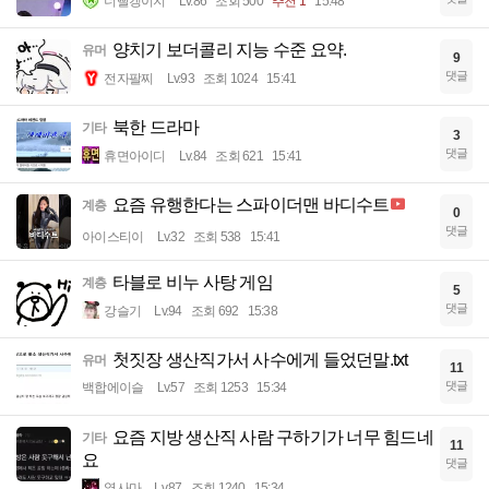
너빨갱이지
Lv.86
조회 500
추천 1
15:48
양치기 보더콜리 지능 수준 요약.
유머
9
댓글
전자팔찌
Lv.93
조회 1024
15:41
북한 드라마
기타
3
댓글
휴면아이디
Lv.84
조회 621
15:41
요즘 유행한다는 스파이더맨 바디수트
계층
0
댓글
아이스티이
Lv.32
조회 538
15:41
타블로 비누 사탕 게임
계층
5
댓글
강슬기
Lv.94
조회 692
15:38
첫짓장 생산직가서 사수에게 들었던말.txt
유머
11
댓글
백합에이슬
Lv.57
조회 1253
15:34
요즘 지방 생산직 사람 구하기가 너무 힘드네
기타
11
요
댓글
옆사마
Lv.87
조회 1240
15:34