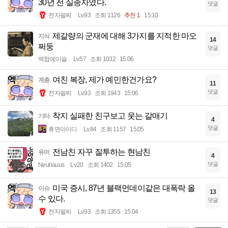
30년 전 실종자였다.
댓글
전자팔찌
Lv.93
조회 1126
추천 1
15:10
제갈량의 군재에 대해 3가지를 지적한 마오
지식
14
쩌둥
댓글
백합에이슬
Lv.57
조회 1032
15:06
여친 복장, 제가 예민한건가요?
계층
11
댓글
전자팔찌
Lv.93
조회 1943
15:06
착지 실패한 친구보고 웃는 갈매기
기타
4
댓글
휴면아이디
Lv.84
조회 1157
15:05
전남친 자꾸 질투하는 현남친
유머
4
댓글
Neuhauus
Lv.20
조회 1402
15:05
미국 증시, 87년 블랙먼데이같은 대폭락 올
이슈
13
수 있다.
댓글
전자팔찌
Lv.93
조회 1355
15:04