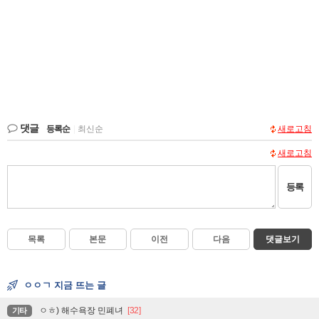
댓글
등록순
|
최신순
새로고침
새로고침
등록
목록
본문
이전
다음
댓글보기
ㅇㅇㄱ 지금 뜨는 글
ㅇㅎ) 해수욕장 민폐녀
[32]
기타