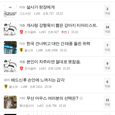
설사가 된장에게
이슈
2
댓글
고도비만
Lv.91
조회 727
15:22
개사랑 강형욱이 뽑은 강아지 티어리스트.
계층
14
댓글
전자팔찌
Lv.93
조회 927
추천 1
15:22
한국 건너뛰고 대만 간 태풍 돌핀 위력
이슈
7
댓글
풀소유
Lv.86
조회 1458
15:21
본인이 차주라면 절대로 못참음.
계층
9
댓글
전자팔찌
Lv.93
조회 1198
15:19
배드신후 손안에 느껴지는 감각
유머
6
댓글
풀소유
Lv.86
조회 1413
15:19
무선 마우스 여러분의 선택은?
기타
13
댓글
특대형피자
Lv.62
조회 758
15:19