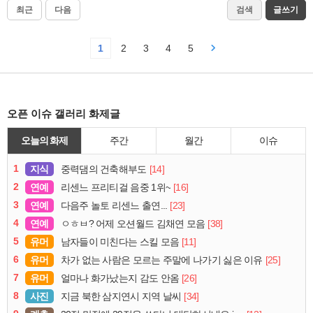
최근
다음
검색
글쓰기
1
2
3
4
5
오픈 이슈 갤러리 화제글
오늘의 화제
주간
월간
이슈
1
지식
[14]
중력댐의 건축해부도
2
연예
[16]
리센느 프리티걸 음중 1위~
3
연예
[23]
다음주 놀토 리센느 출연...
4
연예
[38]
ㅇㅎㅂ? 어제 오션월드 김채연 모음
5
유머
[11]
남자들이 미친다는 스킬 모음
6
유머
[25]
차가 없는 사람은 모르는 주말에 나가기 싫은 이유
7
유머
[26]
얼마나 화가났는지 감도 안옴
8
사진
[34]
지금 북한 삼지연시 지역 날씨