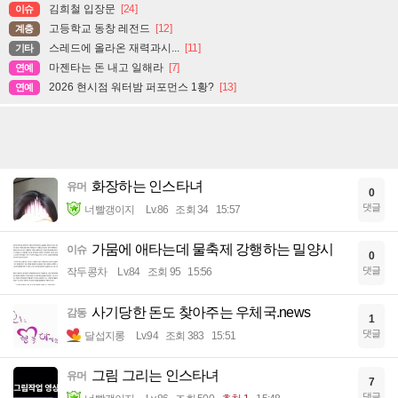
김희철 입장문
[24]
이슈
고등학교 동창 레전드
[12]
계층
스레드에 올라온 재력과시...
[11]
기타
마젠타는 돈 내고 일해라
[7]
연예
2026 현시점 워터밤 퍼포먼스 1황?
[13]
연예
화장하는 인스타녀
유머
0
댓글
너빨갱이지
Lv.86
조회 34
15:57
가뭄에 애타는데 물축제 강행하는 밀양시
이슈
0
댓글
작두콩차
Lv.84
조회 95
15:56
사기당한 돈도 찾아주는 우체국.news
감동
1
댓글
달섭지롱
Lv.94
조회 383
15:51
그림 그리는 인스타녀
유머
7
댓글