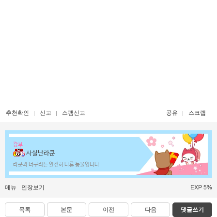
추천확인
신고
스팸신고
공유
스크랩
갑부
사실난라쿤
라쿤과 너구리는 완전히 다른 동물입니다
메뉴
인장보기
EXP 5%
목록
본문
이전
다음
댓글쓰기