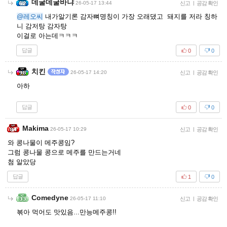
데굴데굴바냐
26-05-17 13:44
신고
|
공감 확인
@레오씨
내가알기론 감자뼈명칭이 가장 오래댔고 돼지를 저라 칭하
니 감저탕 감자탕
이걸로 아는데ㅋㅋㅋ
답글
0
0
치킨
26-05-17 14:20
신고
|
공감 확인
아하
답글
0
0
Makima
26-05-17 10:29
신고
|
공감 확인
와 콩나물이 메주콩임?
그럼 콩나물 콩으로 메주를 만드는거네
첨 알았당
답글
1
0
Comedyne
26-05-17 11:10
신고
|
공감 확인
볶아 먹어도 맛있음...만능메주콩!!