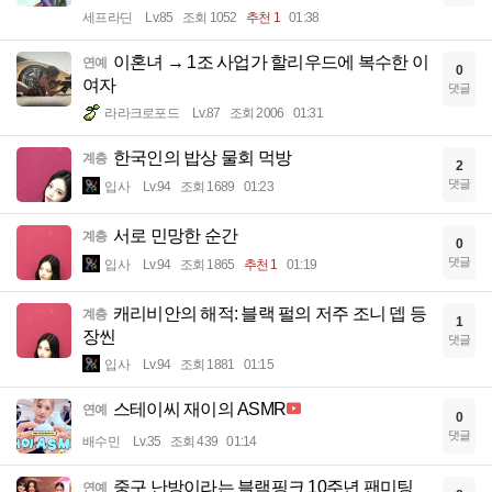
세프라딘
Lv.85
조회 1052
추천 1
01:38
이혼녀 → 1조 사업가 할리우드에 복수한 이
연예
0
여자
댓글
라라크로포드
Lv.87
조회 2006
01:31
한국인의 밥상 물회 먹방
계층
2
댓글
입사
Lv.94
조회 1689
01:23
서로 민망한 순간
계층
0
댓글
입사
Lv.94
조회 1865
추천 1
01:19
캐리비안의 해적: 블랙 펄의 저주 조니 뎁 등
계층
1
장씬
댓글
입사
Lv.94
조회 1881
01:15
스테이씨 재이의 ASMR
연예
0
댓글
배수민
Lv.35
조회 439
01:14
중구 난방이라는 블랙핑크 10주년 팬미팅
연예