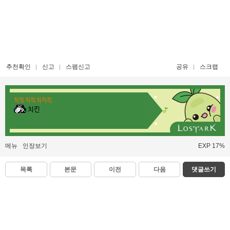
추천확인
신고
스팸신고
공유
스크랩
치직 치직 치지직
치킨
메뉴
인장보기
EXP 17%
목록
본문
이전
다음
댓글쓰기