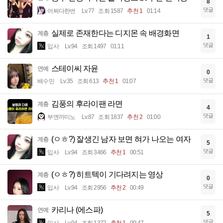
8
댓글
어쩌다한번
Lv.77
조회 1587
추천 1
01:14
실제로 존재한다는 디지몬 속 배경화면
계층
1
댓글
입사
Lv.94
조회 1497
01:11
스테이씨 자윤
연예
0
댓글
배수민
Lv.35
조회 613
추천 1
01:07
김풍의 후라이팬 라면
계층
4
댓글
부엔까미노
Lv.87
조회 1837
추천 2
01:00
(ㅇㅎ?) 잘생긴 남자 보면 혀가 나오는 여자
계층
5
댓글
입사
Lv.94
조회 3466
추천 1
00:51
(ㅇㅎ?) 히트텍이 기다려지는 영상
계층
0
댓글
입사
Lv.94
조회 2956
추천 2
00:49
카리나 (에스파)
연예
5
댓글