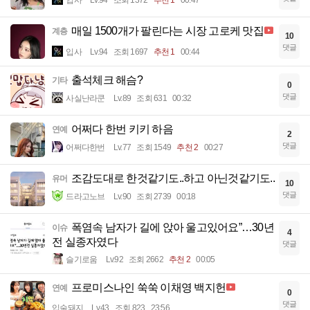
입사
Lv.94
조회 1372
추천 1
00:47
매일 1500개가 팔린다는 시장 고로케 맛집
계층
10
댓글
입사
Lv.94
조회 1697
추천 1
00:44
출석체크 해슴?
기타
0
댓글
사실난라쿤
Lv.89
조회 631
00:32
어쩌다 한번 키키 하음
연예
2
댓글
어쩌다한번
Lv.77
조회 1549
추천 2
00:27
조감도대로 한것같기도..하고 아닌것같기도..
유머
10
댓글
드라고노브
Lv.90
조회 2739
00:18
폭염속 남자가 길에 앉아 울고있어요”…30년
이슈
4
전 실종자였다
댓글
슬기로움
Lv.92
조회 2662
추천 2
00:05
프로미스나인 쑥쑥 이채영 백지헌
연예
0
댓글
입술돼지
Lv.43
조회 823
23:56