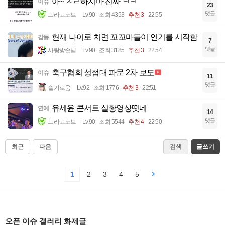
아~ ㅈㄹ하지마 진짜 ㅋㅋ
이슈
23
댓글
드라고노브
Lv.90
조회 4353
추천 3
22:55
현재 나이로 치면 꼬꼬마들이 연기를 시작함
감동
7
댓글
사랑방손님
Lv.90
조회 3185
추천 3
22:54
축구협회 성접대 파문 2차 보도
이슈
11
댓글
슬기로움
Lv.92
조회 1776
추천 3
22:51
유세윤 콘서트 실황영상떳네
연예
14
댓글
드라고노브
Lv.90
조회 5544
추천 4
22:50
최근
다음
검색
글쓰기
1
2
3
4
5
오픈 이슈 갤러리 화제글