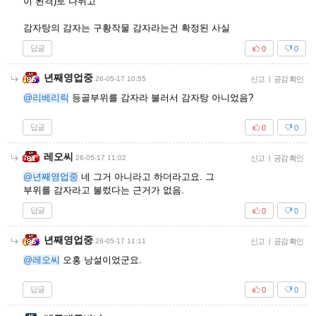
이 된격)로 나뉘고
감자탕의 감자는 구황작물 감자라는건 확정된 사실
답글
0
0
년째영업중
26-05-17 10:55
신고
|
공감 확인
@리베리릭
등골부위를 감자라 불러서 감자탕 아니었음?
답글
0
0
레오씨
26-05-17 11:02
신고
|
공감 확인
@년째영업중
네 그거 아니라고 하더라고요. 그
부위를 감자라고 불렀다는 근거가 없음.
답글
0
0
년째영업중
26-05-17 11:11
신고
|
공감 확인
@레오씨
오홍 낭설이었군요.
답글
0
0