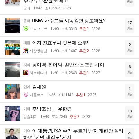
추가 주주환원도 예고
댓글
균터
Lv.42
조회 2303
23:28
BMW 차주분들 시동걸면 광고떠요?
유머
17
댓글
드라고노브
Lv.90
조회 3343
추천 1
23:28
이자 진죠우니 잇폰메 쇼부!
게임
2
댓글
사랑방손님
Lv.90
조회 1407
추천 2
23:28
용아맥, 짭아맥, 일반관 스크린 차이
지식
6
댓글
히스파니에
Lv.91
조회 2648
추천 1
23:27
김채원
연예
1
댓글
케를로스
Lv.86
조회 1142
추천 1
23:25
후방조심 ㅡ 우한경
기타
13
댓글
입술돼지
Lv.43
조회 4346
추천 2
23:23
이 대통령, ISA·주가 누르기 방지 개편안 질타
이슈
21
하며 “전면 재검토” 지시
댓글