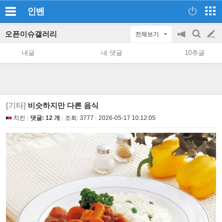
인벤
오픈이슈갤러리
전체보기
공
검
글
지
색
내글
내 댓글
10추글
on/off
쓰
기
[기타]
비슷하지만 다른 음식
치킨
댓글: 12 개
조회:
3777
2026-05-17 10:12:05