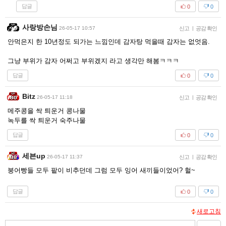
답글
0
0
사랑방손님
26-05-17 10:57
신고
|
공감 확인
안먹은지 한 10년정도 되가는 느낌인데 감자탕 먹을때 감자는 없엇음.
그냥 부위가 감자 어쩌고 부위겠지 라고 생각만 해봄ㅋㅋㅋ
답글
0
0
Bitz
26-05-17 11:18
신고
|
공감 확인
메주콩을 싹 틔운거 콩나물
녹두를 싹 틔운거 숙주나물
답글
0
0
세븐up
26-05-17 11:37
신고
|
공감 확인
붕어빵들 모두 팥이 비추던데 그럼 모두 잉어 새끼들이었어? 헐~
답글
0
0
새로고침