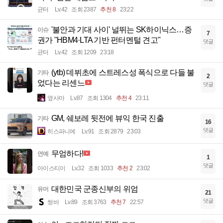
균터
Lv.42
조회 2387
추천 8
23:22
'불안과 기대 사이' 널뛰는 SK하이닉스…증
이슈
7
권가 "HBM4·LTA 기반 펀터멘털 견고"
댓글
균터
Lv.42
조회 1209
23:18
(ytb) 데뷔초에 스트레스성 폭식으로 다들 불
기타
2
었다는 리센느
댓글
옆사마
Lv.87
조회 1304
추천 4
23:11
GM, 쉐보레 뒷전에 뷰익 한국 진출
기타
16
댓글
히스파니에
Lv.91
조회 2879
23:03
무엄하다!
연예
1
댓글
아이스티이
Lv.32
조회 1033
추천 2
23:02
대한민국 군종신부의 위엄
유머
21
댓글
썽바
Lv.89
조회 3763
추천 7
22:57