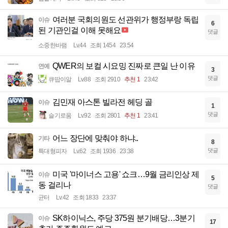
여러분 국회의원도 선관위가 행정부랑 독립
이슈
6
된 기관인걸 이해 못해요
댓글
소중한바램
Lv.44
조회 1454
23:54
QWER의 보컬 시요밍 진짜로 큰일 난 이유
연예
3
댓글
큐땁이알
Lv.88
조회 2910
추천 1
23:42
김민재 아스톤 빌라전 헤딩 골
이슈
1
댓글
슬기로움
Lv.92
조회 2801
추천 1
23:41
어느 장단에 맞춰야 하냐..
기타
8
댓글
특대형피자
Lv.62
조회 1936
23:38
미국 '마이너스 고용' 쇼크…9월 금리인상 제
이슈
5
동 걸리나
댓글
균터
Lv.42
조회 1833
23:37
SK하이닉스, 주당 375원 분기배당…3분기
이슈
17