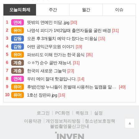
오늘의 화제
주간
월간
이슈
1
연예
[30]
뜻밖의 연예인 미담..jpg
2
유머
[31]
나영석 피디가 1박2일때 출연자들을 굴린 배경
3
감동
[15]
오픈 후 3개월치 예약 다 찼다는 미용실
4
감동
[19]
어떤 공익근무요원 이야기
5
유머
[35]
파브리도 이해 안가는 한국 음식
6
계층
[31]
ㅇㅎ?) 순수 골반 재능녀.
7
계층
[23]
한국의 새로운 그늘막
8
연예
[14]
우리 메이 절대 핫걸입니다.
9
유머
[49]
후방)인방 누나들이 돈벌때 사용하는 밑캠을 알아보자
10
유머
[16]
1호선 장판파.jpg
로그인
PC화면
퀵링크
설정
청소년보호정책
이용약관
개인정보처리방침
▲
불법촬영물신고안내
(주)