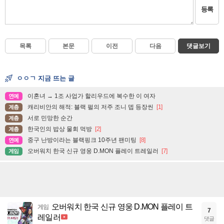
등록
목록
본문
이전
다음
댓글보기
ㅇㅇㄱ 지금 뜨는 글
이혼녀 → 1조 사업가 할리우드에 복수한 이 여자
연예
캐리비안의 해적: 블랙 펄의 저주 조니 뎁 등장씬
[1]
계층
서로 민망한 순간
계층
한국인의 밥상 물회 먹방
[2]
계층
중구 난방이라는 블랙핑크 10주년 팬미팅
[8]
연예
오버워치 한국 신규 영웅 D.MON 플레이 트레일러
[7]
게임
오버워치 한국 신규 영웅 D.MON 플레이 트
게임
7
레일러
댓글