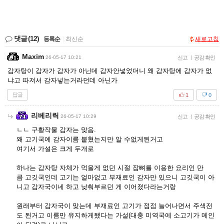
댓글
(12)
등록순
|
최신순
새로고침
Maxim
26-05-17 10:21
신고
|
공감 확인
감자탕이 감자가 감자가 아닌데 감자안넣었더니 왜 감자탕에 감자가 없
냐고 따져서 감자넣는거라던데 아닌가
답글
1
0
리베리릭
26-05-17 10:29
신고
|
공감 확인
ㄴㄴ 구황작물 감자는 맞음.
왜 고기국에 감자이름 붙혔는지만 알 수없게된거고
여기서 가설은 크게 두개로
하나는 감자탕 자체가 먹을게 없던 시절 잡뼈를 이용한 요리인 만
큼 고깃국인데 고기는 얼마없고 부재료인 감자만 있으니 고깃국이 아
니고 감자국이네 하고 낮춰부르던 게 이어졌다라는거랑
원래부터 감자국이 맞는데 부재료인 고기가 점점 늘어나면서 주색전
도 된거고 이름만 유지하게됐다는 가설(대충 미역국에 소고기가 메인