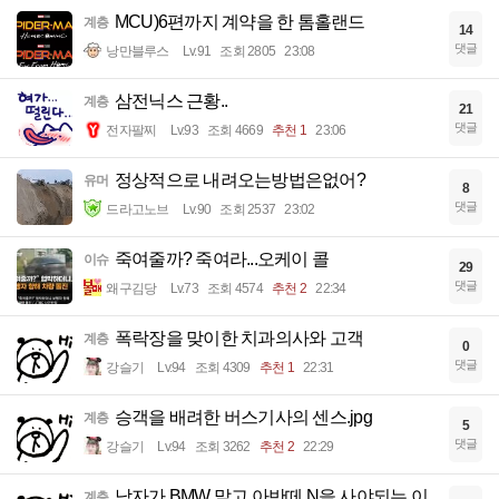
MCU)6편까지 계약을 한 톰홀랜드
계층
14
댓글
낭만블루스
Lv.91
조회 2805
23:08
삼전닉스 근황..
계층
21
댓글
전자팔찌
Lv.93
조회 4669
추천 1
23:06
정상적으로 내려오는방법은없어?
유머
8
댓글
드라고노브
Lv.90
조회 2537
23:02
죽여줄까? 죽여라...오케이 콜
이슈
29
댓글
왜구김당
Lv.73
조회 4574
추천 2
22:34
폭락장을 맞이한 치과의사와 고객
계층
0
댓글
강슬기
Lv.94
조회 4309
추천 1
22:31
승객을 배려한 버스기사의 센스.jpg
계층
5
댓글
강슬기
Lv.94
조회 3262
추천 2
22:29
남자가 BMW 말고 아반떼 N을 사야되는 이
계층