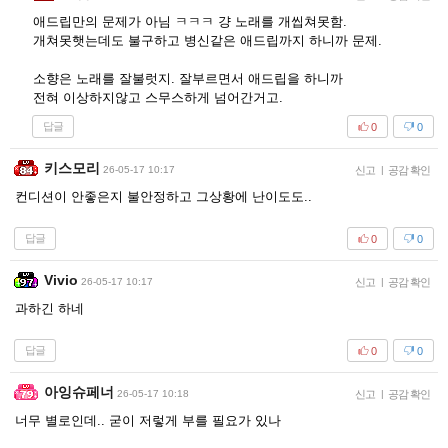
애드립만의 문제가 아님 ㅋㅋㅋ 걍 노래를 개씹쳐못함.
개쳐못햇는데도 불구하고 병신같은 애드립까지 하니까 문제.
소향은 노래를 잘불럿지. 잘부르면서 애드립을 하니까
전혀 이상하지않고 스무스하게 넘어간거고.
답글
0
0
키스모리
26-05-17 10:17
신고
|
공감 확인
컨디션이 안좋은지 불안정하고 그상황에 난이도도..
답글
0
0
Vivio
26-05-17 10:17
신고
|
공감 확인
과하긴 하네
답글
0
0
아잉슈페너
26-05-17 10:18
신고
|
공감 확인
너무 별로인데.. 굳이 저렇게 부를 필요가 있나