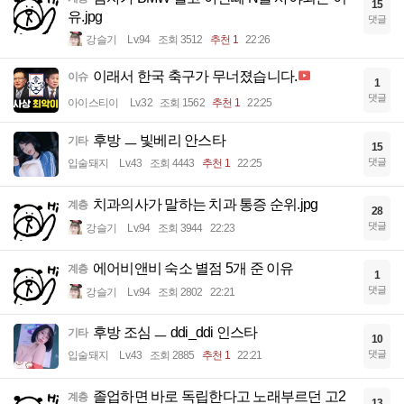
15
유.jpg
댓글
강슬기
Lv.94
조회 3512
추천 1
22:26
이래서 한국 축구가 무너졌습니다.
이슈
1
댓글
아이스티이
Lv.32
조회 1562
추천 1
22:25
후방 ㅡ 빛베리 안스타
기타
15
댓글
입술돼지
Lv.43
조회 4443
추천 1
22:25
치과의사가 말하는 치과 통증 순위.jpg
계층
28
댓글
강슬기
Lv.94
조회 3944
22:23
에어비앤비 숙소 별점 5개 준 이유
계층
1
댓글
강슬기
Lv.94
조회 2802
22:21
후방 조심 ㅡ ddi_ddi 인스타
기타
10
댓글
입술돼지
Lv.43
조회 2885
추천 1
22:21
졸업하면 바로 독립한다고 노래부르던 고2
계층
13