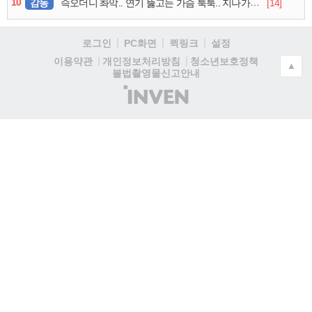
10
감동
[14]
슥오더니 촤악.. 연기 뚫고는 가슴 툭툭.. 지나가던 아재의 정체
로그인
PC화면
퀵링크
설정
청소년보호정책
이용약관
개인정보처리방침
▲
불법촬영물신고안내
(주)
인
벤