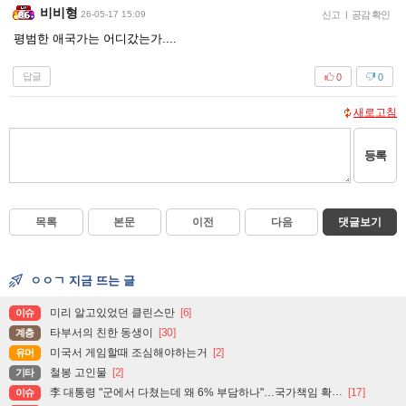
비비형
26-05-17 15:09
신고
|
공감 확인
평범한 애국가는 어디갔는가....
답글
0
0
새로고침
등록
목록
본문
이전
다음
댓글보기
ㅇㅇㄱ 지금 뜨는 글
미리 알고있었던 클린스만
[6]
이슈
타부서의 친한 동생이
[30]
계층
미국서 게임할때 조심해야하는거
[2]
유머
철봉 고인물
[2]
기타
李 대통령 "군에서 다쳤는데 왜 6% 부담하나"…국가책임 확대 주문
[17]
이슈