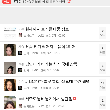
JTBC 대한 축구 협회, 성 접대 관련 해명
[12]
이슈
현재까지 트리플 태풍 정보
이슈
0
댓글
슬기로움
Lv.92
조회 171
01:06
요즘 인기 떨어지는 음식 1티어
계층
2
댓글
입사
Lv.94
조회 747
00:53
김민재가 바라는 차기 국대 감독
계층
3
댓글
입사
Lv.94
조회 727
00:49
JTBC 대한 축구 협회, 성 접대 관련 해명
이슈
12
댓글
입사
Lv.94
조회 815
00:45
제주도행 비행기에서 생긴 일
유머
1
댓글
슬기로움
Lv.92
조회 505
00:43