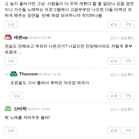
고 높이 올라가면 그냥 사람들이 다 우와 개쩐다 할 줄 알았나.요즘 경연
이나 가수들 노래하는 프로그램에서 고음부부만 나오면 다들 리액션 과
하게 해주는 장연들 반복 재생 보여주니까 착각하나봄
답글
0
0
세븐up
26-05-17 11:39
신고
|
공감 확인
연습도 안해보고 부르러 나온건가? 나같으면 민망해서라도 저렇게 못부
르겠네.....
답글
0
0
Thecrom
26-05-17 11:55
신고
|
공감 확인
조욘필도 가사 틀려서 욕먹은 야규장 애국가
답글
0
0
산바락
26-05-17 13:34
신고
|
공감 확인
뭐 노래를 저따우로 불러!
답글
0
0