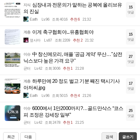
심장내과 전문의가 말하는 공복에 올리브유
지식
15
의 진실
댓글
Earth
Lv.96
조회 4016
추천 6
21:32
이게 축구협회야...유흥협회야
계층
15
댓글
옆사마
Lv.87
조회 2209
추천 2
21:32
中 창신메모리, 애플 '공급 계약' 무산…"삼전
이슈
27
닉스보다 높은 가격 요구"
댓글
균터
Lv.42
조회 3006
추천 1
21:28
하루만에 20 정도 벌고 기분 째진 택시기사
계층
17
아저씨.jpg
댓글
Earth
Lv.96
조회 5015
추천 4
21:26
6000에서 1만2000까지?…골드만삭스 “코스
이슈
25
피 조정은 강세장 일부”
댓글
균터
Lv.42
조회 2478
추천 1
21:25
최근
다음
검색
글쓰기