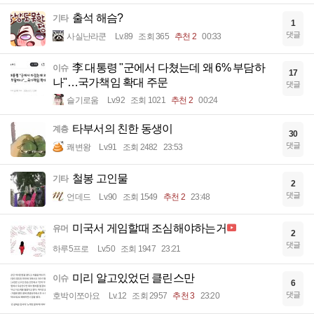
출석 해슴?
기타
1
댓글
사실난라쿤
Lv.89
조회 365
추천 2
00:33
李 대통령 "군에서 다쳤는데 왜 6% 부담하
이슈
17
나"…국가책임 확대 주문
댓글
슬기로움
Lv.92
조회 1021
추천 2
00:24
타부서의 친한 동생이
계층
30
댓글
쾌변왕
Lv.91
조회 2482
23:53
철봉 고인물
기타
2
댓글
언데드
Lv.90
조회 1549
추천 2
23:48
미국서 게임할때 조심해야하는거
유머
2
댓글
하루5프로
Lv.50
조회 1947
23:21
미리 알고있었던 클린스만
이슈
6
댓글
호박이쪼아요
Lv.12
조회 2957
추천 3
23:20