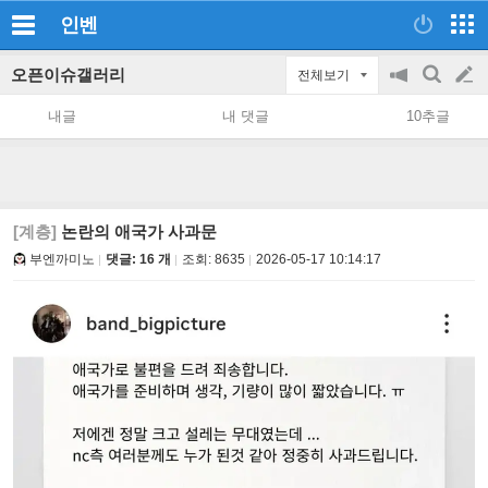
인벤
오픈이슈갤러리
전체보기
공
검
글
지
색
내글
내 댓글
10추글
on/off
쓰
기
[계층]
논란의 애국가 사과문
부엔까미노
댓글: 16 개
조회:
8635
2026-05-17 10:14:17