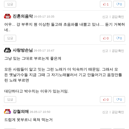
답글
1
0
진혼의음악
26-05-17 10:35
신고
|
공감 확인
어우... 걍 부루지 뭔 이상한 돌고래 초음파를 내뿜고 있냐.... 듣기 거북허
네..
답글
0
0
사랑방손님
26-05-17 10:47
신고
|
공감 확인
그냥 있는 그대로 부르는게 좋은게
모든 사람들이 알고 잇는 그런 노래가 더 익숙하기 때문임. 그래서 모
든 옛날가수들 지금 그때 그 자기노래불러서 기교 안들어가고 음정안틀
린 노래 부르면
대단하다고 박수치는 이유가 있는거임.
답글
0
0
강철의매
26-05-17 10:50
신고
|
공감 확인
드럽게 못부르니 욕쳐 먹는거