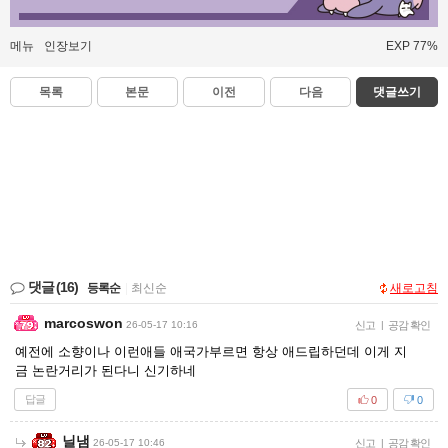
메뉴
인장보기
EXP 77%
목록
본문
이전
다음
댓글쓰기
댓글
(16)
등록순
|
최신순
새로고침
marcoswon
26-05-17 10:16
신고
|
공감 확인
예전에 소향이나 이런애들 애국가부르면 항상 애드립하던데 이게 지
금 논란거리가 된다니 신기하네
답글
0
0
닐냄
26-05-17 10:46
신고
|
공감 확인