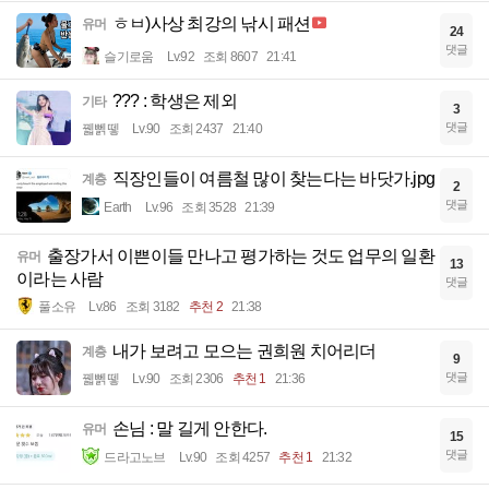
ㅎㅂ)사상 최강의 낚시 패션
유머
24
댓글
슬기로움
Lv.92
조회 8607
21:41
??? : 학생은 제외
기타
3
댓글
꿻뻵뗗
Lv.90
조회 2437
21:40
직장인들이 여름철 많이 찾는다는 바닷가.jpg
계층
2
댓글
Earth
Lv.96
조회 3528
21:39
출장가서 이쁜이들 만나고 평가하는 것도 업무의 일환
유머
13
이라는 사람
댓글
풀소유
Lv.86
조회 3182
추천 2
21:38
내가 보려고 모으는 권희원 치어리더
계층
9
댓글
꿻뻵뗗
Lv.90
조회 2306
추천 1
21:36
손님 : 말 길게 안한다.
유머
15
댓글
드라고노브
Lv.90
조회 4257
추천 1
21:32