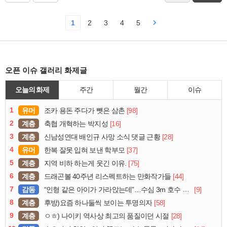
1
2
3
4
5
오픈 이슈 갤러리 화제글
오늘의 화제
주간
월간
이슈
1
유머
[98]
조카 용돈 주다가 뺏은 삼촌
2
계층
[16]
축협 개혁하는 박지성
3
계층
[28]
신남성연대 배인규 사망 소식 댓글 근황
4
유머
[37]
한복 잘못 입혀 보낸 학부모
5
계층
[75]
지역 비하 하는게 웃긴 이유.
6
계층
[44]
드래곤볼 40주년 리스펙트하는 만화작가들
7
감동
[9]
“인형 같은 아이가 가라앉는데”…수심 3m 호수 뛰어든 60대 의인
8
계층
[58]
후방)요즘 하나둘씩 보이는 투명의자
9
계층
[28]
ㅇㅎ) 나이키 역사상 최고의 품질이던 시절