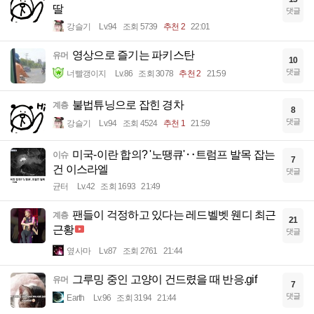
딸
댓글
강슬기
Lv.94
조회 5739
추천 2
22:01
영상으로 즐기는 파키스탄
유머
10
댓글
너빨갱이지
Lv.86
조회 3078
추천 2
21:59
불법튜닝으로 잡힌 경차
계층
8
댓글
강슬기
Lv.94
조회 4524
추천 1
21:59
미국-이란 합의? '노땡큐'‥트럼프 발목 잡는
이슈
7
건 이스라엘
댓글
균터
Lv.42
조회 1693
21:49
팬들이 걱정하고 있다는 레드벨벳 웬디 최근
계층
21
근황
댓글
옆사마
Lv.87
조회 2761
21:44
그루밍 중인 고양이 건드렸을 때 반응.gif
유머
7
댓글
Earth
Lv.96
조회 3194
21:44