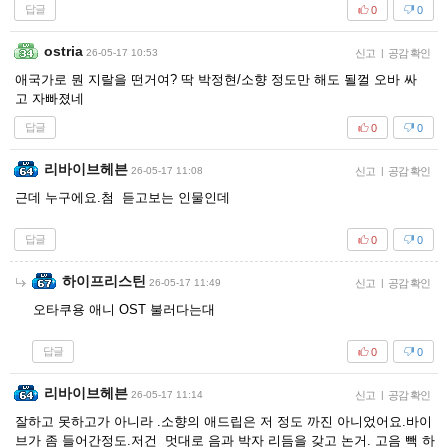
답글
0
0
ostria
26-05-17 10:53
신고
|
공감 확인
애국가로 뭔 지랄을 떤거여? 딱 박정현/소향 정도만 해도 될껄 오바 싸
고 자빠졌네
답글
0
0
리바이브헤븐
26-05-17 11:08
신고
|
공감 확인
근데 누구에요.첨 듣고보는 인물인데
답글
0
0
하이프리스틴
26-05-17 11:49
신고
|
공감 확인
오타쿠용 애니 OST 불러다는대
답글
0
0
리바이브헤븐
26-05-17 11:14
신고
|
공감 확인
잘하고 못하고가 아니라 .소향의 애드립은 저 정도 까진 아니었어요.바이
브가 좀 들어간정도.저건 멋대로 음과 박자 리듬을 갖고 논거. 고음 빽 하