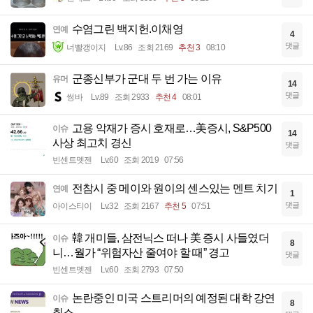
수염그린 백지헌.이채영
연예
4
댓글
너빨갱이지
Lv.86
조회 2169
추천 3
08:10
군종신부가 군대 두 번 가는 이유
유머
14
댓글
썽바
Lv.89
조회 2933
추천 4
08:01
고용 악재가 증시 호재로…美증시, S&P500
이슈
14
사상 최고치 경신
댓글
빈센트멧젠
Lv.60
조회 2019
07:56
전참시 중 메이와 원이의 센스있는 멘트 치기
연예
1
댓글
아이스티이
Lv.32
조회 2167
추천 5
07:51
韓 개미들, 삼전닉스 떠나 美 증시 사들였더
이슈
8
니…월가 “위험자산 줄여야 할 때” 경고
댓글
빈센트멧젠
Lv.60
조회 2793
07:50
논란중인 미국 스트리머의 예정된 대학 강연
이슈
8
취소