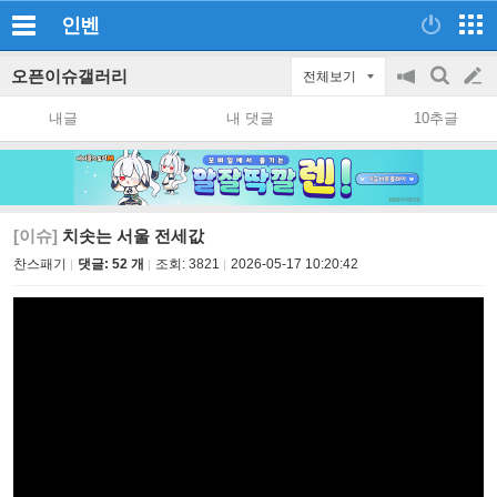
인벤
오픈이슈갤러리
전체보기
공
검
글
지
색
내글
내 댓글
10추글
on/off
쓰
기
[이슈]
치솟는 서울 전세값
찬스패기
댓글: 52 개
조회:
3821
2026-05-17 10:20:42