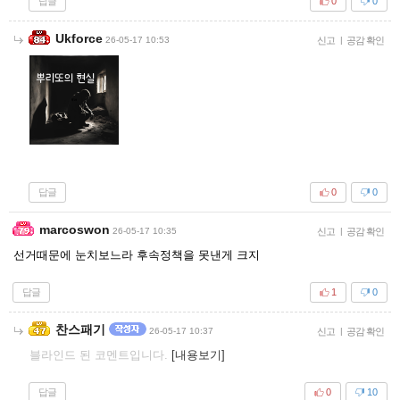
답글
0
0
Ukforce
26-05-17 10:53
신고
|
공감 확인
답글
0
0
marcoswon
26-05-17 10:35
신고
|
공감 확인
선거때문에 눈치보느라 후속정책을 못낸게 크지
답글
1
0
찬스패기
26-05-17 10:37
신고
|
공감 확인
블라인드 된 코멘트입니다.
[내용보기]
답글
0
10