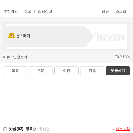
추천확인
신고
스팸신고
공유
스크랩
찬스패기
메뉴
인장보기
EXP 18%
목록
본문
이전
다음
댓글쓰기
댓글
(52)
등록순
|
최신순
새로고침