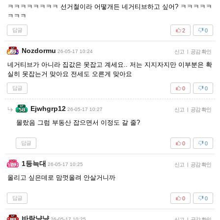
ㅋㅋㅋㅋㅋㅋㅋㅋ 선거철이라 어떻개든 네거티브하고 싶어? ㅋㅋㅋㅋㅋ
ㅋㅋㅋ
답글
2
0
Nozdormu
26-05-17 10:24
신고
|
공감 확인
네거티브가 아니라 집값은 못잡고 계세요.. 저는 지지자지만 이부분은 확
실히 못잡는거 맞아요 전세도 오른게 맞아요
답글
0
0
Ejwhgrp12
26-05-17 10:27
신고
|
공감 확인
몰랐음 그럼 부동산 잡으면서 이정도 갈 줄?
답글
0
0
1등늑대
26-05-17 10:25
신고
|
공감 확인
올리고 싶은데로 맘껏올려 안살거니까
답글
0
0
바람냥냥
26-05-17 10:25
신고
|
공감 확인