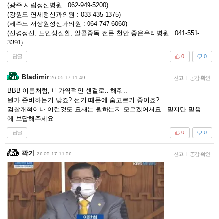
(광주 시립정신병원 : 062-949-5200)
(강원도 연세정신과의원 : 033-435-1375)
(제주도 서상원정신과의원 : 064-747-6060)
(신경정신, 노인성질환, 알콜중독 전문 천안 좋은우리병원 : 041-551-
3391)
답글
0
0
Bladimir
26-05-17 11:49
신고
|
공감 확인
BBB 이름처럼, 비가역적인 센걸로.. 해줘..
뭔가 준비하는거 맞죠? 선거 때문에 숨고르기 중이죠?
검찰개혁이나 이런것도 요새는 뭘하는지 모르겠어서요.. 믿지만 믿음
에 보답해주세요
답글
0
0
곽가
26-05-17 11:56
신고
|
공감 확인