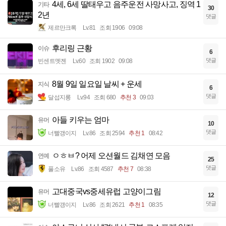
4세, 6세 딸태우고 음주운전 사망사고, 징역 1
기타
30
2년
댓글
제르만크록
Lv.81
조회 1906
09:08
후리링 근황
이슈
6
댓글
빈센트멧젠
Lv.60
조회 1902
09:08
8월 9일 일요일 날씨 + 운세
지식
6
댓글
달섭지롱
Lv.94
조회 680
추천 3
09:03
아들 키우는 엄마
유머
10
댓글
너빨갱이지
Lv.86
조회 2594
추천 1
08:42
ㅇㅎㅂ? 어제 오션월드 김채연 모음
연예
25
댓글
풀소유
Lv.86
조회 4587
추천 7
08:38
고대중국vs중세유럽 고양이그림
유머
12
댓글
너빨갱이지
Lv.86
조회 2621
추천 1
08:35