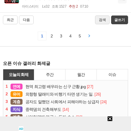
아이스티이
Lv.32
조회 1527
추천 2
07:10
최근
다음
검색
글쓰기
1
2
3
4
5
오픈 이슈 갤러리 화제글
오늘의 화제
주간
월간
이슈
1
연예
[27]
현역 최고령 배우라는 신구 근황.jpg
2
유머
[26]
외향형 딸래미와 비행기 타면 생기는 일.
3
계층
[24]
공자도 말했던 사회에서 피해야하는 상급자
4
지식
[14]
중력댐의 건축해부도
5
계층
[20]
산업혁명때 영국 노동자 숙소
6
연예
[14]
리센느 프리티걸 음중 1위~
AD