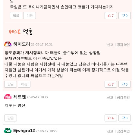
임
국힘은 또 욕이나가끔하면서 손안대고 코풀기 기다리는거지
답글
이동
7
0
하이도리
26-05-17 10:31
신고
|
공감 확인
양도중과가 재시행되니까 매물이 줄수밖에 없는 상황임
문재인정부때도 이건 똑같았었음
매물 내놓은 사람은 시행전에 다 내놓았고 남은건 버티기들가는 다주택
자들만 남은거니 여기서 가격 상향이 되는데 이제 장기적으로 이걸 막을
수있냐 없냐의 싸움으로 가는거임
답글
이동
7
0
체르엔
26-05-17 10:22
신고
|
공감 확인
치솟는 병신
답글
4
0
Ejwhgrp12
26-05-17 10:22
신고
|
공감 확인