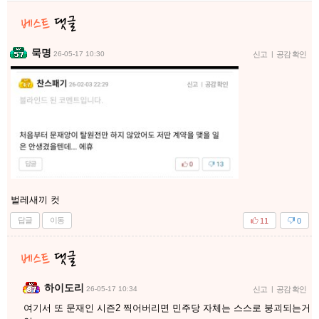
묵명
26-05-17 10:30
신고
|
공감 확인
벌레새끼 컷
답글
이동
11
0
하이도리
26-05-17 10:34
신고
|
공감 확인
여기서 또 문재인 시즌2 찍어버리면 민주당 자체는 스스로 붕괴되는거