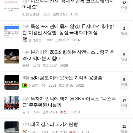
야스쿠니 신사 “경내서 군복·코스프레 입지
이슈
12
마세요”
댓글
빈센트멧젠
Lv.60
조회 2092
08:35
특정 포지션에 묶지 않겠다" 시메오네가 밝
이슈
2
힌 '이강인 사용법', 장점 극대화가 핵심
댓글
슬기로움
Lv.92
조회 1039
08:32
분기이익 200조 향하는 삼전닉스…중국 추
이슈
8
격·이익배분 시험대
댓글
균터
Lv.42
조회 1554
08:26
상대팀도 이해 못하는 기적의 용병술
게임
5
댓글
히스파니에
Lv.91
조회 3493
08:22
투자자 압박에 백기 든 SK하이닉스, ‘나스닥
이슈
17
급’ 주주환원 나설까
댓글
균터
Lv.42
조회 2871
추천 1
08:18
떼국 길거리 고기계란빵
기타
11
댓글
언데드
Lv.90
조회 3536
추천 3
08:13