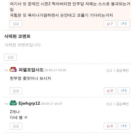
여기서 또 문재인 시즌2 찍어버리면 민주당 자체는 스스로 붕괴되는거
임
국힘은 또 욕이나가끔하면서 손안대고 코풀기 기다리는거지
답글
7
0
삭제된 코멘트
삭제된 코멘트입니다.
답글
파열포업사도
26-05-17 10:35
신고
|
공감 확인
한뚜껑 좆맛이나 보시지
답글
0
0
Ejwhgrp12
26-05-17 10:37
신고
|
공감 확인
2개나
다네 븅 ㄹ
답글
0
0