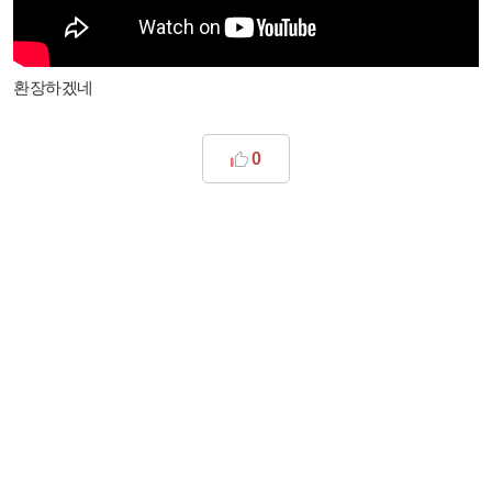
환장하겠네
0