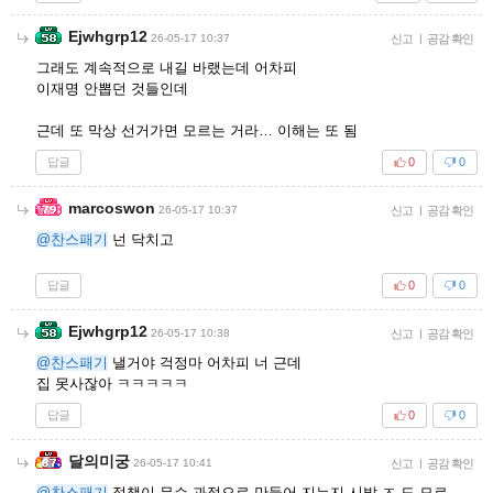
Ejwhgrp12
26-05-17 10:37
신고
|
공감 확인
그래도 계속적으로 내길 바랬는데 어차피
이재명 안뽑던 것들인데
근데 또 막상 선거가면 모르는 거라… 이해는 또 됨
답글
0
0
marcoswon
26-05-17 10:37
신고
|
공감 확인
@찬스패기
넌 닥치고
답글
0
0
Ejwhgrp12
26-05-17 10:38
신고
|
공감 확인
@찬스패기
낼거야 걱정마 어차피 너 근데
집 못사잖아 ㅋㅋㅋㅋㅋ
답글
0
0
달의미궁
26-05-17 10:41
신고
|
공감 확인
@찬스패기
정책이 무슨 과정으로 만들어 지는지 시발 ㅈ 도 모르