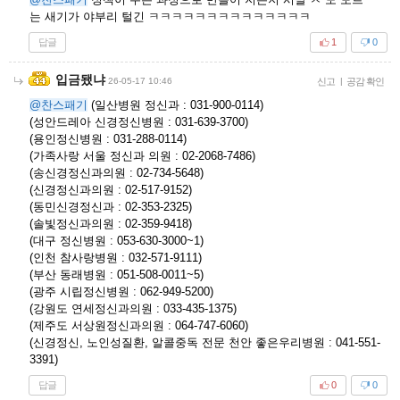
는 새기가 야부리 털긴 ㅋㅋㅋㅋㅋㅋㅋㅋㅋㅋㅋㅋㅋㅋ
답글
1
0
입금됐냐
26-05-17 10:46
신고
|
공감 확인
@찬스패기
(일산병원 정신과 : 031-900-0114)
(성안드레아 신경정신병원 : 031-639-3700)
(용인정신병원 : 031-288-0114)
(가족사랑 서울 정신과 의원 : 02-2068-7486)
(송신경정신과의원 : 02-734-5648)
(신경정신과의원 : 02-517-9152)
(동민신경정신과 : 02-353-2325)
(솔빛정신과의원 : 02-359-9418)
(대구 정신병원 : 053-630-3000~1)
(인천 참사랑병원 : 032-571-9111)
(부산 동래병원 : 051-508-0011~5)
(광주 시립정신병원 : 062-949-5200)
(강원도 연세정신과의원 : 033-435-1375)
(제주도 서상원정신과의원 : 064-747-6060)
(신경정신, 노인성질환, 알콜중독 전문 천안 좋은우리병원 : 041-551-
3391)
답글
0
0