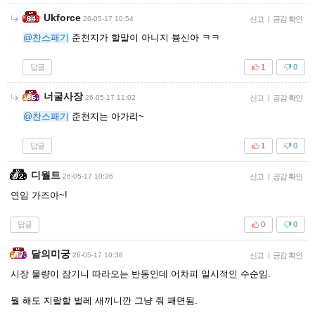
Ukforce
26-05-17 10:54
신고
|
공감 확인
@찬스패기
준천지가 할말이 아니지 븅신아 ㅋㅋ
답글
1
0
너굴사장
26-05-17 11:02
신고
|
공감 확인
@찬스패기
준천지는 아가리~
답글
1
0
디월트
26-05-17 10:36
신고
|
공감 확인
연임 가즈아~!
답글
0
0
달의미궁
26-05-17 10:38
신고
|
공감 확인
시장 물량이 잠기니 따라오는 반동인데 어차피 일시적인 수순임.
뭘 해도 지랄할 벌레 새끼니깐 그냥 줘 패면됨.