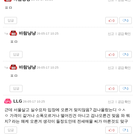
ㅍㅁ
답글
0
0
바람냥냥
26-05-17 10:25
신고
|
공감 확인
ㅍㅁ
답글
0
0
바람냥냥
26-05-17 10:25
신고
|
공감 확인
ㅍㅁ
답글
0
0
LLG
26-05-17 10:25
신고
|
공감 확인
근데 서울살고 실수요자 입장에 오른거 맞지않음? 겁나올랐는디 ㅇㅅ
ㅇ 가격이 같거나 소폭오르거나 떨어진건 아니고 겁나오른건 맞음 와 뭐
지? 라는 왜케 오른겨 생각이 들정도인데 전세매물 씨가 마른것도 맞구
답글
0
1