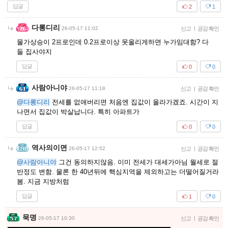
답글
2
1
다롱디리
26-05-17 11:02
신고
|
공감 확인
물가상승이 2프로인데 0.2프로이상 못올리게하면 누가임대함? 다
들 집사야지
답글
0
0
사람아니야
26-05-17 11:18
신고
|
공감 확인
@다롱디리
전세를 없애버리면 처음엔 집값이 올라가겠죠. 시간이 지
나면서 집값이 박살납니다. 특히 아파트가
답글
0
0
역사의이면
26-05-17 12:52
신고
|
공감 확인
@사람아니야
그건 동의하지않음. 이미 전세가 대세가아님 월세로 절
반정도 변함. 물론 한 40년뒤에 핵심지역을 제외하고는 더떨어질거라
봄. 지금 지방처럼
답글
1
0
묵명
26-05-17 10:30
신고
|
공감 확인