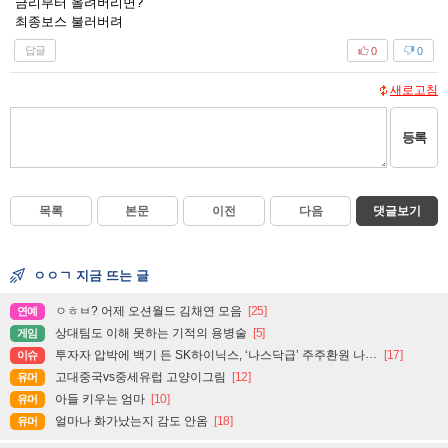
금리부터 올려버리면?
최종보스 불러버려
답글
0
0
새로고침
등록
목록
본문
이전
다음
댓글보기
ㅇㅇㄱ 지금 뜨는 글
ㅇㅎㅂ? 어제 오션월드 김채연 모음
[25]
연예
상대팀도 이해 못하는 기적의 용병술
[5]
게임
투자자 압박에 백기 든 SK하이닉스, ‘나스닥급’ 주주환원 나설까
[17]
이슈
고대중국vs중세유럽 고양이그림
[12]
유머
아들 키우는 엄마
[10]
유머
얼마나 화가났는지 감도 안옴
[18]
유머