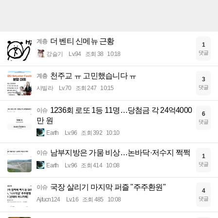
더 벤티 신메뉴 근황
계층
1
댓글
강슬기
Lv.94
조회 38
10:18
천주교 ㅠ 고민했습니다 ㅠ
계층
3
댓글
샤빌라
Lv.70
조회 247
10:15
1236회 로또 1등 11명…당첨금 각 24억4000
이슈
6
만 원
댓글
Earth
Lv.96
조회 392
10:10
남부지방은 가뭄 비상…논바닥·저수지 쩍쩍
이슈
1
댓글
Earth
Lv.96
조회 414
10:08
국장 살리기 마지막 퍼즐 "주주환원"
이슈
4
댓글
Ajfucn124
Lv.16
조회 485
10:08