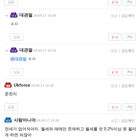
답글
0
0
대관절
26-05-17 10:26
신고
|
공감 확인
ㅍㅁ
답글
0
0
대관절
26-05-17 10:26
신고
|
공감 확인
@대관절
ㅍㅁ
답글
0
0
Ukforce
26-05-17 10:26
신고
|
공감 확인
준천지
답글
1
0
사람아니야
26-05-17 10:28
신고
|
공감 확인
전세가 없어져야지. 월세와 매매만 존재하고 월세를 연 0.2%이상 못 올리
게 하면 되잖아