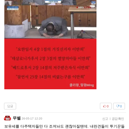
답글
0
0
무벨
26-05-17 12:20
신고
|
공감 확인
보유세를 다주택자들만 다 조져놔도 괜찮아질텐데. 내란견들이 투기꾼들