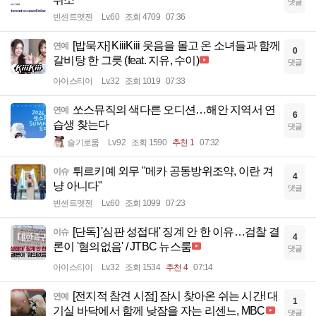
댓글
빈센트멧젠
Lv.60
조회 4709
07:36
[밥묵자] KiiiKiii 웃음을 몰고 온 소녀들과 함께
연예
0
갈비탕 한 그릇 (feat. 지유, 수이)
댓글
아이스티이
Lv.32
조회 1019
07:33
쏘스뮤직의 색다른 오디션…해안 지역서 연
연예
6
습생 찾는다
댓글
슬기로움
Lv.92
조회 1590
추천 1
07:32
튀르키예 외무 "메카 공동방위조약, 이란 겨
이슈
4
냥 아니다"
댓글
빈센트멧젠
Lv.60
조회 1099
07:23
[단독] '심판 성접대' 징계 안 한 이유…검찰 결
이슈
4
론이 '혐의없음' / JTBC 뉴스룸
댓글
아이스티이
Lv.32
조회 1534
추천 4
07:14
[전지적 참견 시점] 잠시 찾아온 쉬는 시간! 대
연예
1
기실 바닥에서 함께 낮잠을 자는 리센느, MBC
댓글