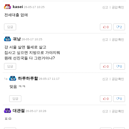
kasei
26-05-17 10:25
신고
|
공감 확인
전세대출 없애
답글
0
2
궈낭
26-05-17 10:25
신고
|
공감 확인
걍 서울 살면 월세로 살고
집사고 싶으면 지방으로 가야지뭐
원래 선진국들 다 그런거아냐?
답글
0
0
하루하루할
26-05-17 11:17
신고
|
공감 확인
맞음 ㅋㅋ
답글
0
0
대관절
26-05-17 10:26
신고
|
공감 확인
ㅍㅁ