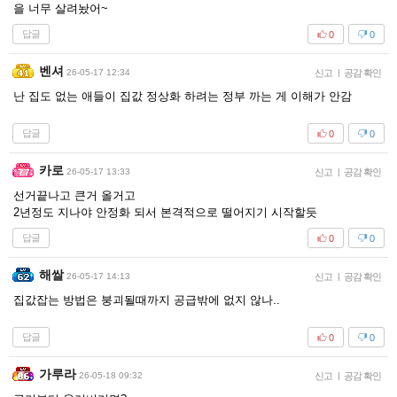
을 너무 살려놨어~
답글
0
0
벤셔
26-05-17 12:34
신고
|
공감 확인
난 집도 없는 애들이 집값 정상화 하려는 정부 까는 게 이해가 안감
답글
0
0
카로
26-05-17 13:33
신고
|
공감 확인
선거끝나고 큰거 올거고
2년정도 지나야 안정화 되서 본격적으로 떨어지기 시작할듯
답글
0
0
해쌀
26-05-17 14:13
신고
|
공감 확인
집값잡는 방법은 붕괴될때까지 공급밖에 없지 않나..
답글
0
0
가루라
26-05-18 09:32
신고
|
공감 확인