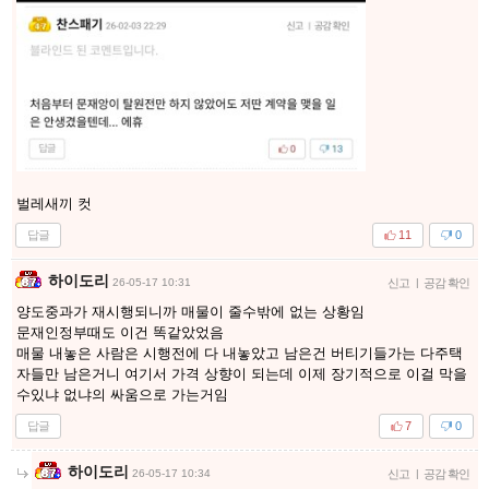
벌레새끼 컷
답글
11
0
하이도리
26-05-17 10:31
신고
|
공감 확인
양도중과가 재시행되니까 매물이 줄수밖에 없는 상황임
문재인정부때도 이건 똑같았었음
매물 내놓은 사람은 시행전에 다 내놓았고 남은건 버티기들가는 다주택
자들만 남은거니 여기서 가격 상향이 되는데 이제 장기적으로 이걸 막을
수있냐 없냐의 싸움으로 가는거임
답글
7
0
하이도리
26-05-17 10:34
신고
|
공감 확인