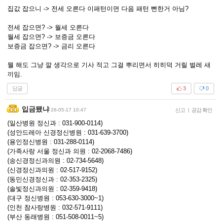
집값 잡으니 -> 전세 오른다 이패턴이면 다음 패턴 뻔한거 아님?
전세 잡으면? -> 월세 오른다
월세 잡으면? -> 보증금 오른다
보증금 잡으면? -> 금리 오른다
뭘 해도 그냥 깔 생각으로 기사 적고 그걸 뿌리면서 히히덕 거릴 벌레 새
끼임.
답글
3
0
입금됐냐
26-05-17 10:47
신고
|
공감 확인
(일산병원 정신과 : 031-900-0114)
(성안드레아 신경정신병원 : 031-639-3700)
(용인정신병원 : 031-288-0114)
(가족사랑 서울 정신과 의원 : 02-2068-7486)
(송신경정신과의원 : 02-734-5648)
(신경정신과의원 : 02-517-9152)
(동민신경정신과 : 02-353-2325)
(솔빛정신과의원 : 02-359-9418)
(대구 정신병원 : 053-630-3000~1)
(인천 참사랑병원 : 032-571-9111)
(부산 동래병원 : 051-508-0011~5)