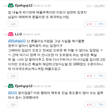
Ejwhgrp12
26-05-17 10:30
신고
|
공감 확인
집 내놓게 하기전에 매물부족이먄 이런거 당연히 있겟지
님같이 애매하게 흔들리면 또 회귀하는거임
답글
0
0
LLG
26-05-17 10:37
신고
|
공감 확인
@Ejwhgrp12
난 흔들리는거없음 그냥 사실을 얘기할뿐
정부가 알아서 잘하겠지 라는 입장이구
그에따라 집값이 오르고 전세값 오르면 뭐 어쩔 수 없다는 입장임 ㅇ
ㅇ 근데 여기서 정책 더 안나오면 더 오르겠네 라는 생각은 확실
히 듬. 나야 걍 몇억더주고 전세 다시구하거나 아니다싶음 집사면그만
이지만 오르는건 확실히 체감하고있다는말 돈 1000정도 수준이아니
라 더크게오르는게느껴짐 매물도없고
답글
0
0
Ejwhgrp12
26-05-17 10:39
신고
|
공감 확인
@LLG
맞지않음? 이런 형태의 팩트로 진실 호도충이 많이 쓰는 말투
라서 잠시 오해했네여
답글
0
0