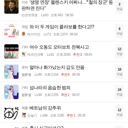
‘생명 연장’ 젤렌스키 어쩌나…“‘철의 장군’ 등
이슈
2
판하면 진다”
댓글
빈센트멧젠
Lv.60
조회 943
09:58
와 이 두 게임이 콜라보를 한다고!?
게임
8
댓글
레이키얀
Lv.73
조회 1379
09:54
여수 오동도 모터보트 전복사고
기타
12
댓글
제르만크록
Lv.81
조회 2083
추천 3
09:40
얼마나 화가났는지 감도 안옴
유머
18
댓글
꿻뻵뗗
Lv.90
조회 2316
추천 6
09:39
섬나라의 음습한 범죄
기타
24
댓글
꿻뻵뗗
Lv.90
조회 2155
추천 1
09:37
베트남의 강추위
계층
12
댓글
강슬기
Lv.94
조회 2185
추천 1
09:35