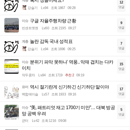
혹시 싱글이세요?
계층
12
댓글
강슬기
Lv.94
조회 1867
09:28
구글 자율주행차량 근황
이슈
9
댓글
빈센트멧젠
Lv.60
조회 2195
09:27
놀란 감독 국내 성적표
계층
7
댓글
강슬기
Lv.94
조회 1696
09:25
분위기 파악 못하나' 역풍.. 악재 겹치는 다카
이슈
15
이치
댓글
작두콩차
Lv.84
조회 1719
추천 2
09:19
역시 절기란게 신기하긴 신기하단 말이야
유머
17
댓글
백합에이슬
Lv.57
조회 1933
09:16
“美, 패트리엇 재고 1700기 미만”… 대북 방공
이슈
5
망 공백 우려
댓글
균터
Lv.42
조회 1216
09:08