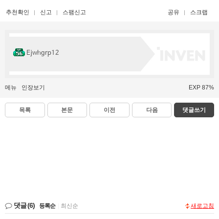
추천확인
신고
스팸신고
공유
스크랩
Ejwhgrp12
메뉴
인장보기
EXP 87%
목록
본문
이전
다음
댓글쓰기
댓글
(6)
등록순
|
최신순
새로고침