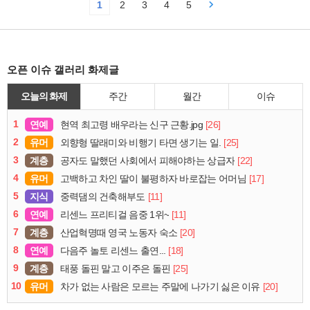
1
2
3
4
5
오픈 이슈 갤러리 화제글
오늘의 화제
주간
월간
이슈
1
연예
[26]
현역 최고령 배우라는 신구 근황.jpg
2
유머
[25]
외향형 딸래미와 비행기 타면 생기는 일.
3
계층
[22]
공자도 말했던 사회에서 피해야하는 상급자
4
유머
[17]
고백하고 차인 딸이 불평하자 바로잡는 어머님
5
지식
[11]
중력댐의 건축해부도
6
연예
[11]
리센느 프리티걸 음중 1위~
7
계층
[20]
산업혁명때 영국 노동자 숙소
8
연예
[18]
다음주 놀토 리센느 출연...
9
계층
[25]
태풍 돌핀 말고 이주은 돌핀
10
유머
[20]
차가 없는 사람은 모르는 주말에 나가기 싫은 이유