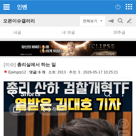
인벤
오픈이슈갤러리
전체보기
공
검
글
지
색
내글
내 댓글
10추글
on/off
쓰
기
[이슈]
총리실에서 하는 일
Ejwhgrp12
댓글: 6 개
조회:
2913
추천:
3
2026-05-17 10:25:21