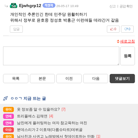
Ejwhgrp12
26-05-17 10:49
신고
|
공감 확인
개인적인 추론인긴 한데 민주당 원활히하기
위해서 정부로 윤호중 정성호 박홍근 이런애들 데랴간거 같음
답글
0
0
새로고침
등록
목록
본문
이전
다음
댓글보기
ㅇㅇㄱ 지금 뜨는 글
옷 정보좀 알 수 있을까요?
[7]
유머
트리플에스 김채연
[4]
연예
남친에게 플러팅하는 여자 참교육하는 여친
연예
분데스리가 2 이호재(다름슈타트)데뷔골
이슈
남사친과 사귀고 노래방에서 첫데이트하는 만화
[1]
유머