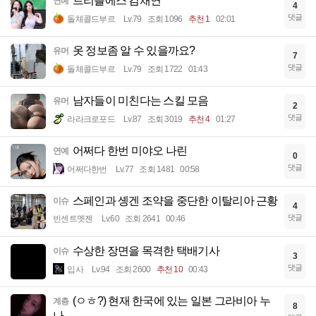
트리플에스 김채연
연예
4
댓글
돌체콜드부르
Lv.79
조회 1096
추천 1
02:01
옷 정보좀 알 수 있을까요?
유머
7
댓글
돌체콜드부르
Lv.79
조회 1722
01:43
남자들이 미친다는 스킬 모음
유머
2
댓글
라라크로포드
Lv.87
조회 3019
추천 4
01:27
어쩌다 한번 미야오 나린
연예
0
댓글
어쩌다한번
Lv.77
조회 1481
00:58
스페인과 솅겐 조약을 중단한 이탈리아 근황
이슈
4
댓글
빈센트멧젠
Lv.60
조회 2641
00:46
수상한 장면을 목격한 택배기사
이슈
3
댓글
입사
Lv.94
조회 2600
추천 10
00:43
(ㅇㅎ?) 현재 한국에 있는 일본 그라비아 누
계층
8
나