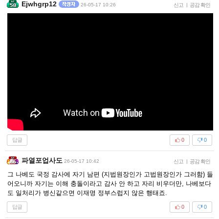
Ejwhgrp12
26-05-17 10:26
신고
|
공감 확인
답글
0
0
파열포업사도
26-05-17 10:42
신고
|
공감 확인
그 나베도 국정 감사에 자기 남편 (지법원장인가 고법원장인가 그러함) 들
어오니까 자기는 이해 충돌이라고 감사 안 하고 자리 비우더만, 나베보다
도 일처리가 병신같으면 이재명 정부스럽지 않은 행태죠.
답글
0
0