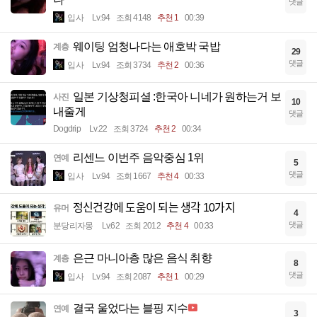
댓글
입사
Lv.94
조회 4148
추천 1
00:39
웨이팅 엄청나다는 애호박 국밥
계층
29
댓글
입사
Lv.94
조회 3734
추천 2
00:36
일본 기상청피셜 :한국아 니네가 원하는거 보
사진
10
내줄게
댓글
Dogdrip
Lv.22
조회 3724
추천 2
00:34
리센느 이번주 음악중심 1위
연예
5
댓글
입사
Lv.94
조회 1667
추천 4
00:33
정신건강에 도움이 되는 생각 10가지
유머
4
댓글
분당리자몽
Lv.62
조회 2012
추천 4
00:33
은근 마니아층 많은 음식 취향
계층
8
댓글
입사
Lv.94
조회 2087
추천 1
00:29
결국 울었다는 블핑 지수
연예
3