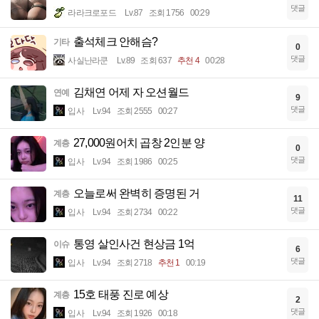
댓글
라라크로포드
Lv.87
조회 1756
00:29
출석체크 안해슴?
기타
0
댓글
사실난라쿤
Lv.89
조회 637
추천 4
00:28
김채연 어제 자 오션월드
연예
9
댓글
입사
Lv.94
조회 2555
00:27
27,000원어치 곱창 2인분 양
계층
0
댓글
입사
Lv.94
조회 1986
00:25
오늘로써 완벽히 증명된 거
계층
11
댓글
입사
Lv.94
조회 2734
00:22
통영 살인사건 현상금 1억
이슈
6
댓글
입사
Lv.94
조회 2718
추천 1
00:19
15호 태풍 진로 예상
계층
2
댓글
입사
Lv.94
조회 1926
00:18