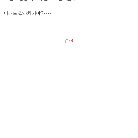
이래도 갈라치기야?ㅉㅉ
3