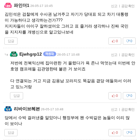
파인더1
26-05-17 10:45
신고
|
공감 확인
김민석은 검찰에게 수사권 남겨주고 자기가 당대표 되고 차기 대통령
이 가능하다고 생각하는건가???
지지자들이 아이구 잘하셨어요 그러고 표 줄거라 생각하나 진짜 국민
을 지지자를 개병신으로 알고있나보네
답글
0
0
Ejwhgrp12
26-05-17 10:48
신고
|
공감 확인
저번에 전북익산에 집마련한 거 올렸다가 욕 존나 먹엇는대 이번에 안
호영 캠프애들 김관영한테 붙은 거 보이죠
다 연결되는 거고 지금 김용남 꼬라지도 똑같음 갮당 애들와서 이러
고 있느거랑
답글
0
0
리바이브헤븐
26-05-17 10:48
신고
|
공감 확인
당에서 수박 걸러낸줄 알았더니 행정부에 왠 수박같은 놈들이 이리 많
이 보이나
답글
0
0