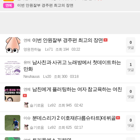
이번 안원잘부 경주편 최고의 장면
연예
이번 안원잘부 경주편 최고의 장면
연예
0
댓글
영원한하늘
Lv.71
조회 194
03:22
남사친과 사귀고 노래방에서 첫데이트하는
유머
1
만화
댓글
Neuhauus
Lv.20
조회 300
03:18
남친에게 플러팅하는 여자 참교육하는 여친
연예
0
댓글
슬기로움
Lv.92
조회 945
02:42
분데스리가 2 이호재(다름슈타트)데뷔골
이슈
0
댓글
슬기로움
Lv.92
조회 625
02:17