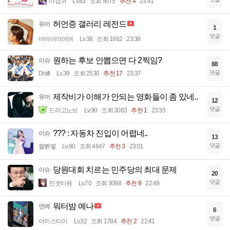
마검귀
Lv.83
조회 5075
추천 4
23:41
허언증 갤러리 레전드
유머
1
댓글
머머머머머며
Lv.38
조회 1862
23:38
원하는 후보 안뽑으면 다 2찍임?
이슈
88
댓글
Disifi
Lv.39
조회 2530
추천 17
23:37
제작비가 이해가 안되는 영화들이 좀 있네..
유머
12
댓글
드라고노브
Lv.90
조회 3063
추천 1
23:35
??? : 자동차 진입이 어렵네..
이슈
13
댓글
꿻뻵뗗
Lv.90
조회 4647
추천 3
23:01
당원대회 치르는 민주당의 최대 문제
이슈
20
댓글
진겟타원
Lv.70
조회 3098
추천 9
22:49
워터밤 예나
연예
6
댓글
아이스티이
Lv.32
조회 1784
추천 2
22:41