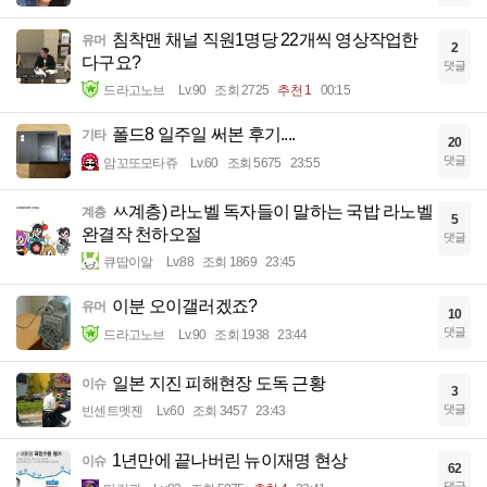
침착맨 채널 직원1명당 22개씩 영상작업한
유머
2
다구요?
댓글
드라고노브
Lv.90
조회 2725
추천 1
00:15
폴드8 일주일 써본 후기....
기타
20
댓글
암꼬또모타쥬
Lv.60
조회 5675
23:55
ㅆ계층) 라노벨 독자들이 말하는 국밥 라노벨
계층
5
완결작 천하오절
댓글
큐땁이알
Lv.88
조회 1869
23:45
이분 오이갤러겠죠?
유머
10
댓글
드라고노브
Lv.90
조회 1938
23:44
일본 지진 피해현장 도독 근황
이슈
3
댓글
빈센트멧젠
Lv.60
조회 3457
23:43
1년만에 끝나버린 뉴이재명 현상
이슈
62
댓글