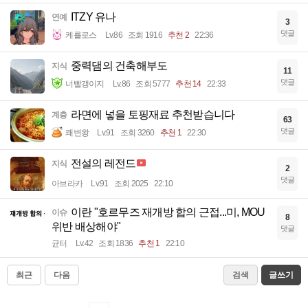
ITZY 유나
연예
3
댓글
케를로스
Lv.86
조회 1916
추천 2
22:36
중력댐의 건축해부도
지식
11
댓글
너빨갱이지
Lv.86
조회 5777
추천 14
22:33
라면에 넣을 토핑재료 추천받습니다
계층
63
댓글
쾌변왕
Lv.91
조회 3260
추천 1
22:30
전설의 레전드
지식
2
댓글
아브라카
Lv.91
조회 2025
22:10
이란 "호르무즈 재개방 합의 근접...미, MOU
이슈
8
위반 배상해야"
댓글
균터
Lv.42
조회 1836
추천 1
22:10
최근
다음
검색
글쓰기