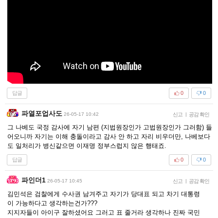
답글
0
0
파열포업사도
26-05-17 10:42
신고
|
공감 확인
그 나베도 국정 감사에 자기 남편 (지법원장인가 고법원장인가 그러함) 들
어오니까 자기는 이해 충돌이라고 감사 안 하고 자리 비우더만, 나베보다
도 일처리가 병신같으면 이재명 정부스럽지 않은 행태죠.
답글
0
0
파인더1
26-05-17 10:45
신고
|
공감 확인
김민석은 검찰에게 수사권 남겨주고 자기가 당대표 되고 차기 대통령
이 가능하다고 생각하는건가???
지지자들이 아이구 잘하셨어요 그러고 표 줄거라 생각하나 진짜 국민