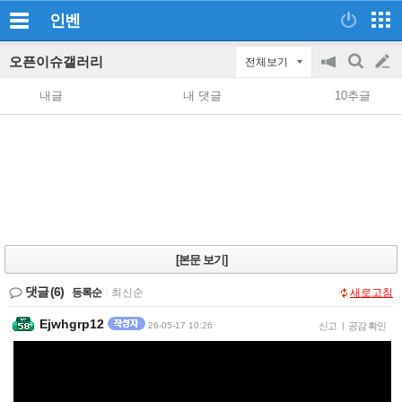
인벤
오픈이슈갤러리
전체보기
공
검
글
지
색
내글
내 댓글
10추글
on/off
쓰
기
[본문 보기]
댓글
(6)
등록순
|
최신순
새로고침
Ejwhgrp12
26-05-17 10:26
신고
|
공감 확인