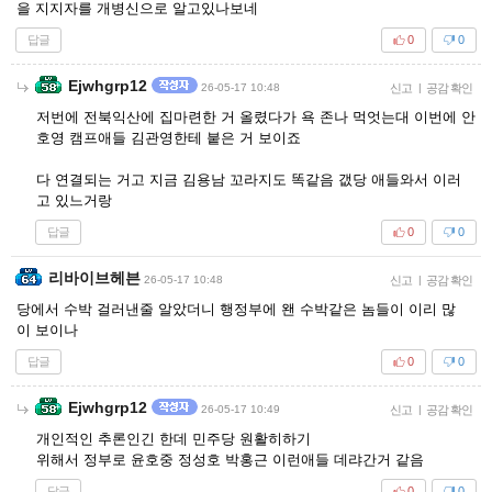
을 지지자를 개병신으로 알고있나보네
답글
0
0
Ejwhgrp12
26-05-17 10:48
신고
|
공감 확인
저번에 전북익산에 집마련한 거 올렸다가 욕 존나 먹엇는대 이번에 안
호영 캠프애들 김관영한테 붙은 거 보이죠
다 연결되는 거고 지금 김용남 꼬라지도 똑같음 갮당 애들와서 이러
고 있느거랑
답글
0
0
리바이브헤븐
26-05-17 10:48
신고
|
공감 확인
당에서 수박 걸러낸줄 알았더니 행정부에 왠 수박같은 놈들이 이리 많
이 보이나
답글
0
0
Ejwhgrp12
26-05-17 10:49
신고
|
공감 확인
개인적인 추론인긴 한데 민주당 원활히하기
위해서 정부로 윤호중 정성호 박홍근 이런애들 데랴간거 같음
답글
0
0