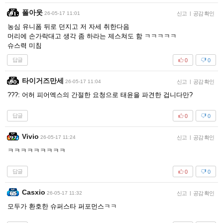
폴아웃
26-05-17 11:01
신고
|
공감 확인
농심 유니폼 뒤로 던지고 저 자세 취한다음
머리에 손가락대고 생각 좀 하라는 제스쳐도 함 ㅋㅋㅋㅋㅋ
슈스력 미침
답글
0
0
타이거즈만세
26-05-17 11:04
신고
|
공감 확인
???: 어허 피어엑스의 간절한 요청으로 태윤을 파견한 겁니다만?
답글
0
0
Vivio
26-05-17 11:24
신고
|
공감 확인
ㅋㅋㅋㅋㅋㅋㅋㅋㅋ
답글
0
0
Casxio
26-05-17 11:32
신고
|
공감 확인
모두가 환호한 슈퍼스타 퍼포먼스ㅋㅋ