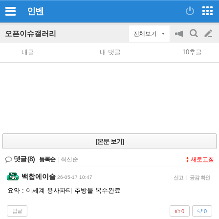
인벤
오픈이슈갤러리
전체보기
공
검
글
지
색
내글
내 댓글
10추글
on/off
쓰
기
[본문 보기]
댓글
(8)
등록순
|
최신순
새로고침
백합에이슬
26-05-17 10:47
신고
|
공감 확인
요약 : 이세계 용사파티 추방물 복수완료
답글
0
0