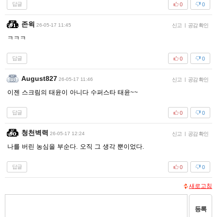
답글
0
0
존윅
26-05-17 11:45
신고
|
공감 확인
ㅋㅋㅋ
답글
0
0
August827
26-05-17 11:46
신고
|
공감 확인
이젠 스크림의 태윤이 아니다 수퍼스타 태윤~~
답글
0
0
청천벽력
26-05-17 12:24
신고
|
공감 확인
나를 버린 농심을 부순다. 오직 그 생각 뿐이었다.
답글
0
0
새로고침
등록