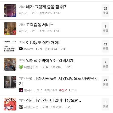
네가 그렇게 춤을 잘 춰?
기타
15
댓글
파노키
Lv.51
조회 2035
17:37
고객감동 서비스
기타
8
댓글
파노키
Lv.51
조회 1925
17:31
야! 3등도 잘한 거야!
유머
12
댓글
Ieewrre
Lv.74
조회 3044
17:30
일어날수밖에 없는 알람시계
유머
9
댓글
너빨갱이지
Lv.86
조회 2169
17:25
우리나라 사람들이 서양입맛으로 바뀌던 시
기타
21
기
댓글
옆사마
Lv.87
조회 3399
추천 2
17:23
정신나간 인간이 얼마나 많으면...
기타
3
댓글
사실난라쿤
Lv.89
조회 2268
17:22