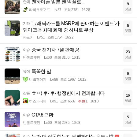
엔하이픈 일본 팬 악플로 ...
연예
9
댓글
라라크로포드
Lv.87
조회 2781
16:28
'그래픽카드를 MSRP에 판매하는 이벤트'가
기타
5
퀘이크콘 최대 화제 중 하나로 부상
댓글
파노키
Lv.51
조회 1754
16:22
중국 전기차 7월 판매량
이슈
23
댓글
빈센트멧젠
Lv.60
조회 3156
16:15
똑똑한 말
유머
9
댓글
너빨갱이지
Lv.86
조회 1967
16:12
ㅎㅂ) 후- 후- 행정반에서 전파합니다
감동
16
댓글
히스파니에
Lv.91
조회 6537
추천 1
16:10
GTA6 근황
이슈
5
댓글
빈센트멧젠
Lv.60
조회 2975
16:03
누가 더 잘못했는지 팽팽하다는 유도시합
이슈