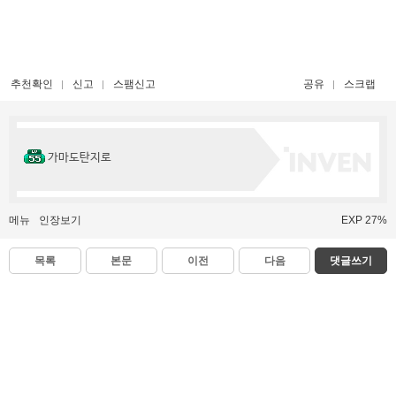
추천확인
신고
스팸신고
공유
스크랩
가마도탄지로
메뉴
인장보기
EXP 27%
목록
본문
이전
다음
댓글쓰기