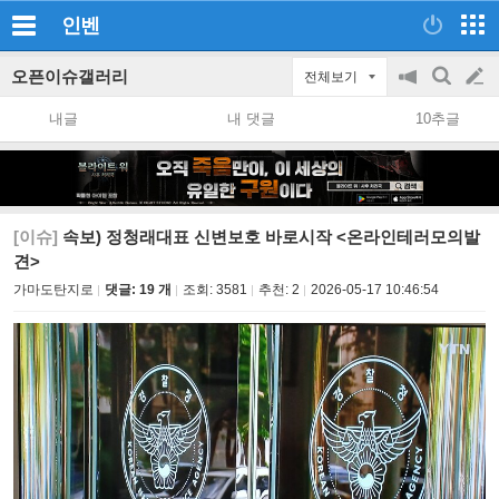
인벤
오픈이슈갤러리
전체보기
공
검
글
지
색
내글
내 댓글
10추글
on/off
쓰
기
[이슈]
속보) 정청래대표 신변보호 바로시작 <온라인테러모의발
견>
가마도탄지로
댓글: 19 개
조회:
3581
추천:
2
2026-05-17 10:46:54