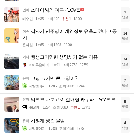
스테이씨의 여름 - 'LOVE'
연예
1
댓글
배수민
Lv.35
조회 402
추천 1
18:00
갑자기 민주당이 개인정보 유출되었다고 공
이슈
14
지
댓글
윤석렬
Lv.65
조회 1893
18:00
행성크기만한 생명체가 없는 이유
기타
24
댓글
파이혹은파어
Lv.91
조회 2763
17:59
그냥 크기만 큰 고양이?
유머
7
댓글
너빨갱이지
Lv.86
조회 2008
17:44
앜ㅋㅋ 나보고 이 할배랑 싸우라고요? ㅋㅋ
유머
9
댓글
Ieewrre
Lv.74
조회 3080
추천 1
17:42
하찮게 생긴 물범
유머
4
댓글
너빨갱이지
Lv.86
조회 2156
17:37