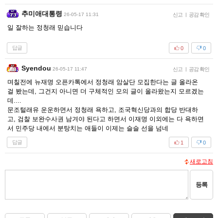
추미애대통령
26-05-17 11:31
신고
|
공감 확인
일 잘하는 정청래 믿습니다
답글
0
0
Syendou
26-05-17 11:47
신고
|
공감 확인
며칠전에 뉴재명 오픈카톡에서 정청래 암살단 모집한다는 글 올라온
걸 봤는데, 그건지 아니면 더 구체적인 모의 글이 올라왔는지 모르겠는
데....
문조털래유 운운하면서 정청래 욕하고, 조국혁신당과의 합당 반대하
고, 검찰 보완수사권 남겨야 된다고 하면서 이재명 이외에는 다 욕하면
서 민주당 내에서 분탕치는 애들이 이제는 슬슬 선을 넘네
답글
1
0
새로고침
등록