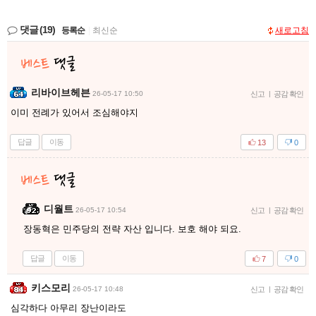
댓글
(19)
등록순
|
최신순
새로고침
리바이브헤븐
26-05-17 10:50
신고
|
공감 확인
이미 전례가 있어서 조심해야지
답글
이동
13
0
디월트
26-05-17 10:54
신고
|
공감 확인
장동혁은 민주당의 전략 자산 입니다. 보호 해야 되요.
답글
이동
7
0
키스모리
26-05-17 10:48
신고
|
공감 확인
심각하다 아무리 장난이라도