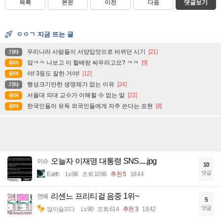
목록
본문
이전
다음
댓글보기
ㅇㅇㄱ 지금 뜨는 글
우리나라 사람들이 서양입맛으로 바뀌던 시기
[21]
기타
앜ㅋㅋ 나보고 이 할배랑 싸우라고요? ㅋㅋ
[9]
유머
야! 3등도 잘한 거야!
[12]
유머
행성크기만한 생명체가 없는 이유
[24]
기타
서울대 의대 교수가 이해할 수 없는 말
[23]
유머
한국인들이 유독 외국인들에게 자주 쓴다는 표현
[8]
유머
오늘자 이재명 대통령 SNS.....jpg
이슈
10
댓글
Earth
Lv.96
조회 1096
추천 5
18:44
리센느 프리티걸 음중 1위~
연예
5
댓글
많이슬프다
Lv.90
조회 614
추천 3
18:42