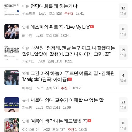
전당대회를 왜 하는거냐
이슈
12
댓글
원스타조
Lv.75
조회 828
추천 2
18:41
에스파의 위로곡 - 'Live My Life'
연예
0
댓글
배수민
Lv.35
조회 367
18:34
박선원 "정청래, 맨날 누구 까고 나 잘했다는
이슈
25
말만...알았어, 잘했어, 그러니까 이제 그만, 끝"
댓글
파인더1
Lv.80
조회 1150
18:21
그건 아직 하늘이 푸르던 여름의 일 - 김채원
연예
4
'Marigold' (원곡: 아이묭)
댓글
배수민
Lv.35
조회 630
추천 1
18:12
서울대 의대 교수가 이해할 수 없는 말
유머
23
댓글
파노키
Lv.51
조회 2511
18:09
여름에 생각나는 레드벨벳 곡
연예
0
댓글
아이스티이
Lv.32
조회 437
추천 1
18:05