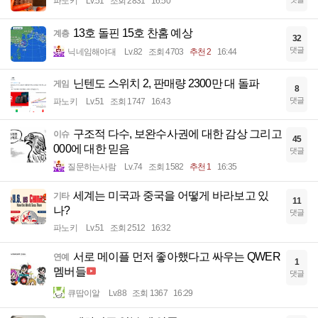
파노키
Lv.51
조회 2831
16:50
13호 돌핀 15호 찬홈 예상
계층
32
댓글
닉네임해야대
Lv.82
조회 4703
추천 2
16:44
닌텐도 스위치 2, 판매량 2300만 대 돌파
게임
8
댓글
파노키
Lv.51
조회 1747
16:43
구조적 다수, 보완수사권에 대한 감상 그리고
이슈
45
000에 대한 믿음
댓글
질문하는사람
Lv.74
조회 1582
추천 1
16:35
세계는 미국과 중국을 어떻게 바라보고 있
기타
11
나?
댓글
파노키
Lv.51
조회 2512
16:32
서로 메이플 먼저 좋아했다고 싸우는 QWER
연예
1
멤버들
댓글
큐땁이알
Lv.88
조회 1367
16:29