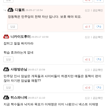
디월트
26-05-17 10:54
신고
|
공감 확인
장동혁은 민주당의 전략 자산 입니다. 보호 해야 되요.
답글
7
0
니카이도후미
26-05-17 10:59
신고
|
공감 확인
잡히고 질질 짜지마라
학습 효과라는게 없네
답글
1
0
사랑방손님
26-05-17 10:59
신고
|
공감 확인
민주당 인사 암살은 개독들과 사이비들이 하겠지만 얘들은 동혁이 편이
잖아 자기편 암살을 왜함??
답글
0
0
히스파니에
26-05-17 11:10
신고
|
공감 확인
지금 짝수들과 낙지파 목표가 이재명은 이미 나왔으니 넥스트 이재명