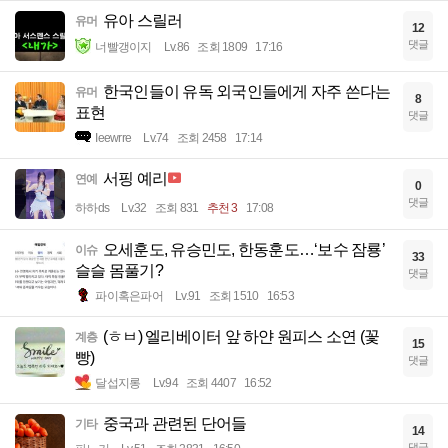
유아 스릴러
유머
12
댓글
너빨갱이지
Lv.86
조회 1809
17:16
한국인들이 유독 외국인들에게 자주 쓴다는
유머
8
표현
댓글
Ieewrre
Lv.74
조회 2458
17:14
서핑 예리
연예
0
댓글
하하ds
Lv.32
조회 831
추천 3
17:08
오세훈도, 유승민도, 한동훈도…‘보수 잠룡’
이슈
33
슬슬 몸풀기?
댓글
파이혹은파어
Lv.91
조회 1510
16:53
(ㅎㅂ) 엘리베이터 앞 하얀 원피스 소연 (꽃
계층
15
빵)
댓글
달섭지롱
Lv.94
조회 4407
16:52
중국과 관련된 단어들
기타
14
댓글