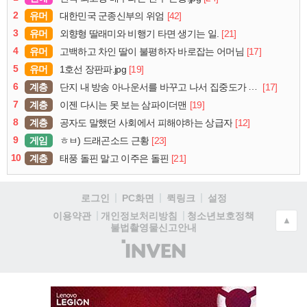
2
유머
[42]
대한민국 군종신부의 위엄
3
유머
[21]
외향형 딸래미와 비행기 타면 생기는 일.
4
유머
[17]
고백하고 차인 딸이 불평하자 바로잡는 어머님
5
유머
[19]
1호선 장판파.jpg
6
계층
[17]
단지 내 방송 아나운서를 바꾸고 나서 집중도가 확 올라갔다는 한 아파트의 안내방송
7
계층
[19]
이젠 다시는 못 보는 삼파이더맨
8
계층
[12]
공자도 말했던 사회에서 피해야하는 상급자
9
게임
[23]
ㅎㅂ) 드래곤소드 근황
10
계층
[21]
태풍 돌핀 말고 이주은 돌핀
로그인
PC화면
퀵링크
설정
청소년보호정책
이용약관
개인정보처리방침
▲
불법촬영물신고안내
(주)
인
벤