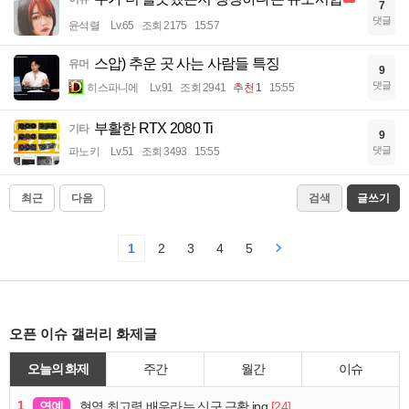
7
댓글
윤석렬
Lv.65
조회 2175
15:57
스압) 추운 곳 사는 사람들 특징
유머
9
댓글
히스파니에
Lv.91
조회 2941
추천 1
15:55
부활한 RTX 2080 Ti
기타
9
댓글
파노키
Lv.51
조회 3493
15:55
최근
다음
검색
글쓰기
1
2
3
4
5
오픈 이슈 갤러리 화제글
오늘의 화제
주간
월간
이슈
1
연예
[24]
현역 최고령 배우라는 신구 근황.jpg