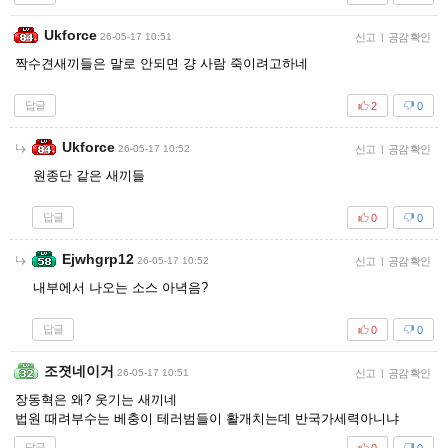
Ukforce
26-05-17 10:51
신고
|
공감 확인
짝수견새끼들은 말로 안되면 걍 사람 죽이려고하네
답글
2
0
Ukforce
26-05-17 10:52
신고
|
공감 확인
원종단 같은 새끼들
답글
0
0
Ejwhgrp12
26-05-17 10:52
신고
|
공감 확인
내부에서 나오는 소스 아녁음?
답글
0
0
조졋네이거
26-05-17 10:51
신고
|
공감 확인
장동혁은 왜? 웃기는 새끼네
법원 때려부수는 베충이 테러범들이 활개치는데 반국가세력아니냐
답글
0
0