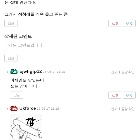
은 절대 안된다 임
그래서 정청래를 계속 물고 뜯는 중
답글
0
0
삭제된 코멘트
삭제된 코멘트입니다.
답글
Ejwhgrp12
26-05-17 11:14
신고
|
공감 확인
이재명도 맞앗는디
쑈는 장애 ㄹ아
답글
0
0
Ukforce
26-05-17 11:18
신고
|
공감 확인