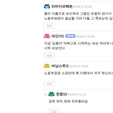
리바이브헤븐
26-05-17 10:53
총리 이름으로 보도하네 그동안 조용히 있다가
노동부장관이 결심할 거라 다들 그 쪽보는데 
답글
파인더1
26-05-17 10:56
지금 '김총리' 어쩌고로 시작하는 속보 여러개
너무 속보인다
답글
버닝스퀴드
26-05-17 10:59
노동부장관 소관인데 왜 다른데서 자꾸 헛소리
답글
천둥12
26-05-17 11:16
정부 부처 위에 국무총리임
답글