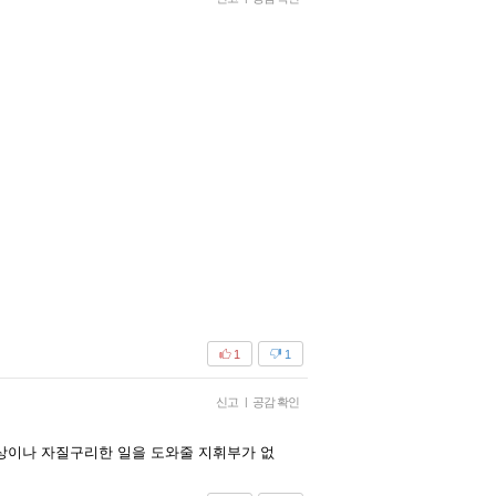
1
1
신고
|
공감 확인
상이나 자질구리한 일을 도와줄 지휘부가 없