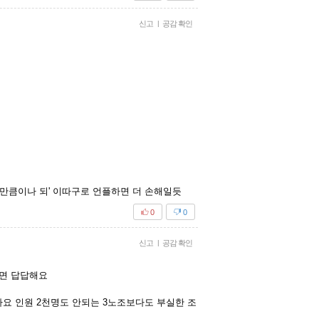
신고
|
공감 확인
이만큼이나 되' 이따구로 언플하면 더 손해일듯
0
0
신고
|
공감 확인
보면 답답해요
요 인원 2천명도 안되는 3노조보다도 부실한 조