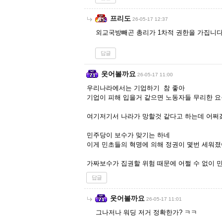
프리도
26-05-17 12:37
외교국방빼곤 총리가 1차적 권한을 가집니
답글
웃어볼까요
26-05-17 11:00
우리나라에서는 기업하기 참 좋아
기업이 피해 입을거 같으면 노동자들 무리한 요
여기저기서 나라가 망할것 같다고 하는데 어쩌
민주당이 보수가 맞기는 하네
이게 민초들의 혁명에 의해 정권이 몇번 세워졌
가짜보수가 집권할 위험 때문에 어쩔 수 없이 
답글
웃어볼까요
26-05-17 11:01
그나저나 워딩 저거 정확한가? ㅋㅋ