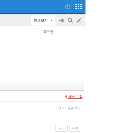
전체보기
공
검
글
지
색
10추글
on/off
쓰
기
새로고침
신고
|
공감 확인
0
0