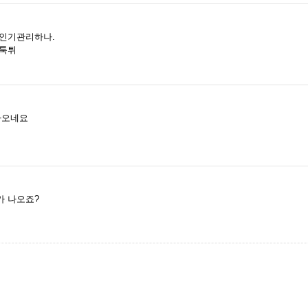
 인기관리하나.
갑툭튀
 나오네요
가 나오죠?