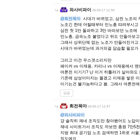
와사비파이
26-05-17 11:50
@회전목마
시대가 바뀌었고, 삼전 노조의 주
노조긴 한데 어릴때부터 민노총 땨려부시고 
삼전 첫 1만 돌파하고 3만 바라보던 노조에
민노총, 금속노조 붙었다고 뒤도 안돌아보고
그래서 상위단체 없는 노조가 만들어진거고.
시대가 바뀌었는데 과거의걸 답습할 필요가 없
그리고 이건 우스갯소리지만
페이커 vs 이재용, 카리나 vs 이재용에서
여론전 이기기? 난 이거 히틀러가 살아와도
기존에 삼성이미지는 몰겠고 이재용 쌓은 이
이기는건 불가능하다고 봄. 그래서 여론전에 
답글
회전목마
26-05-17 11:57
@와사비파이
걍 솔직히 쟤네 조직도만 찾아봤어도 노답이
쟤네 사이트가서 조직도 까보면 총원 7만5
지방 최대 공기업 노조 검색하면 1위로 서
직도에요