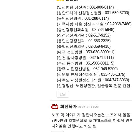
(일산병원 정신과 : 031-900-0114)
(성안드레아 신경정신병원 : 031-639-3700)
(용인정신병원 : 031-288-0114)
(가족사랑 서울 정신과 의원 : 02-2068-7486)
(송신경정신과의원 : 02-734-5648)
(신경정신과의원 : 02-517-9152)
(동민신경정신과 : 02-353-2325)
(솔빛정신과의원 : 02-359-9418)
(대구 정신병원 : 053-630-3000~1)
(인천 참사랑병원 : 032-571-9111)
(부산 동래병원 : 051-508-0011~5)
(광주 시립정신병원 : 062-949-5200)
(강원도 연세정신과의원 : 033-435-1375)
(제주도 서상원정신과의원 : 064-747-6060)
(신경정신, 노인성질환, 알콜중독 전문 천안 좋은우
답글
회전목마
26-05-17 11:20
노조 쪽 이야기가 잘안나오는건 노조에서 일을
7만5천명 조합원으로 초거대노조로 이렇게 언
다? 일을 안했다고 봐도 됨