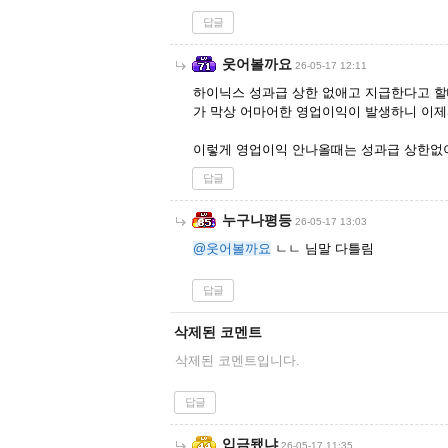
답글
웃어볼까요
26-05-17 12:11
하이닉스 성과급 상한 없애고 지급한다고 
가 막상 어마어한 영업이익이 발생하니 이제
이렇게 영업이익 안나올때는 성과급 상한없이
답글
누구나평등
26-05-17 13:03
@웃어볼까요
ㄴㄴ 님말 다틀림
답글
삭제된 코멘트
삭제된 코멘트입니다.
답글
입금됐냐
26-05-17 11:35