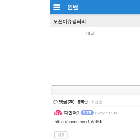
인벤
오픈이슈갤러리
내글
댓글
(25)
등록순
|
최신순
파인더1
26-05-17 10:48
https://naver.me/x1uVrIKh
답글