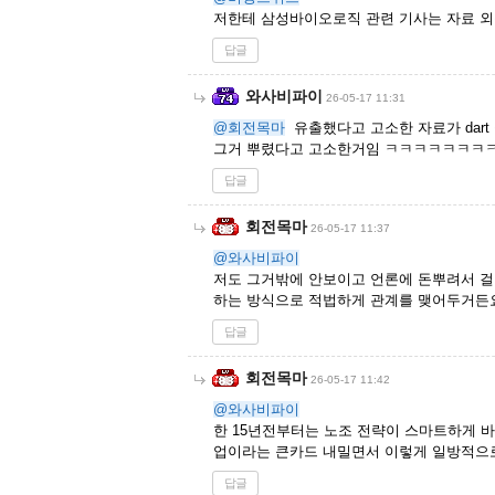
저한테 삼성바이오로직 관련 기사는 자료 외
답글
와사비파이
26-05-17 11:31
@회전목마
유출했다고 고소한 자료가 dart
그거 뿌렸다고 고소한거임 ㅋㅋㅋㅋㅋㅋㅋㅋㅋ
답글
회전목마
26-05-17 11:37
@와사비파이
저도 그거밖에 안보이고 언론에 돈뿌려서 
하는 방식으로 적법하게 관계를 맺어두거든
답글
회전목마
26-05-17 11:42
@와사비파이
한 15년전부터는 노조 전략이 스마트하게 
업이라는 큰카드 내밀면서 이렇게 일방적으
답글