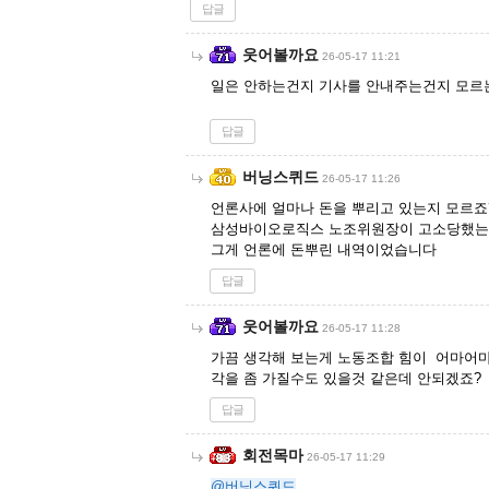
답글
웃어볼까요
26-05-17 11:21
일은 안하는건지 기사를 안내주는건지 모르는
답글
버닝스퀴드
26-05-17 11:26
언론사에 얼마나 돈을 뿌리고 있는지 모르죠
삼성바이오로직스 노조위원장이 고소당했
그게 언론에 돈뿌린 내역이었습니다
답글
웃어볼까요
26-05-17 11:28
가끔 생각해 보는게 노동조합 힘이 어마어마
각을 좀 가질수도 있을것 같은데 안되겠죠?
답글
회전목마
26-05-17 11:29
@버닝스퀴드