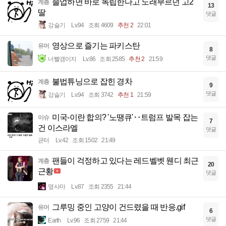
졸업하면 바로 독립한다고 노래부르던 고2
계층
13
딸
댓글
강슬기
Lv.94
조회 4609
추천 2
22:01
영상으로 즐기는 파키스탄
유머
8
댓글
너빨갱이지
Lv.86
조회 2585
추천 2
21:59
불법튜닝으로 잡힌 경차
계층
9
댓글
강슬기
Lv.94
조회 3742
추천 1
21:59
미국-이란 합의? '노땡큐'‥트럼프 발목 잡는
이슈
7
건 이스라엘
댓글
균터
Lv.42
조회 1502
21:49
팬들이 걱정하고 있다는 레드벨벳 웬디 최근
계층
20
근황
댓글
옆사마
Lv.87
조회 2355
21:44
그루밍 중인 고양이 건드렸을 때 반응.gif
유머
6
댓글
Earth
Lv.96
조회 2759
21:44