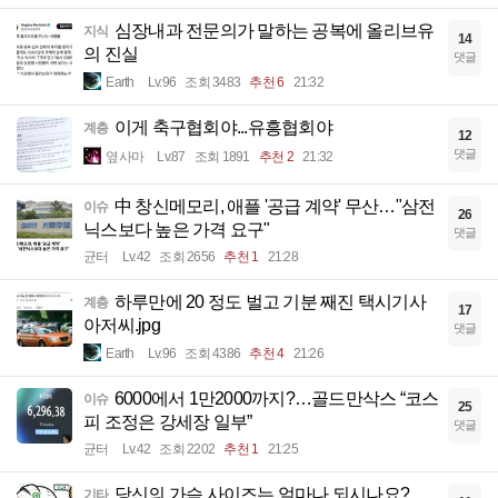
심장내과 전문의가 말하는 공복에 올리브유
지식
14
의 진실
댓글
Earth
Lv.96
조회 3483
추천 6
21:32
이게 축구협회야...유흥협회야
계층
12
댓글
옆사마
Lv.87
조회 1891
추천 2
21:32
中 창신메모리, 애플 '공급 계약' 무산…"삼전
이슈
26
닉스보다 높은 가격 요구"
댓글
균터
Lv.42
조회 2656
추천 1
21:28
하루만에 20 정도 벌고 기분 째진 택시기사
계층
17
아저씨.jpg
댓글
Earth
Lv.96
조회 4386
추천 4
21:26
6000에서 1만2000까지?…골드만삭스 “코스
이슈
25
피 조정은 강세장 일부”
댓글
균터
Lv.42
조회 2202
추천 1
21:25
당신의 가슴 사이즈는 얼마나 되시나요?
기타