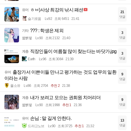
ㅎㅂ)사상 최강의 낚시 패션
유머
21
댓글
슬기로움
Lv.92
조회 6451
21:41
??? : 학생은 제외
기타
3
댓글
꿻뻵뗗
Lv.90
조회 2132
21:40
직장인들이 여름철 많이 찾는다는 바닷가.jpg
계층
3
댓글
Earth
Lv.96
조회 3084
21:39
출장가서 이쁜이들 만나고 평가하는 것도 업무의 일환
유머
9
이라는 사람
댓글
풀소유
Lv.86
조회 2704
추천 2
21:38
내가 보려고 모으는 권희원 치어리더
계층
9
댓글
꿻뻵뗗
Lv.90
조회 1998
추천 1
21:36
손님 : 말 길게 안한다.
유머
13
댓글
드라고노브
Lv.90
조회 3725
추천 1
21:32