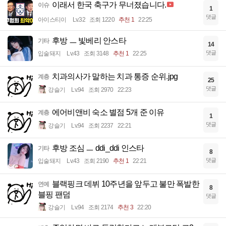
이래서 한국 축구가 무너졌습니다.
이슈
1
댓글
아이스티이
Lv.32
조회 1220
추천 1
22:25
후방 ㅡ 빛베리 안스타
기타
14
댓글
입술돼지
Lv.43
조회 3148
추천 1
22:25
치과의사가 말하는 치과 통증 순위.jpg
계층
25
댓글
강슬기
Lv.94
조회 2970
22:23
에어비앤비 숙소 별점 5개 준 이유
계층
1
댓글
강슬기
Lv.94
조회 2237
22:21
후방 조심 ㅡ ddi_ddi 인스타
기타
8
댓글
입술돼지
Lv.43
조회 2190
추천 1
22:21
블랙핑크 데뷔 10주년을 앞두고 불만 폭발한
연예
8
블핑 팬덤
댓글
강슬기
Lv.94
조회 2174
추천 3
22:20