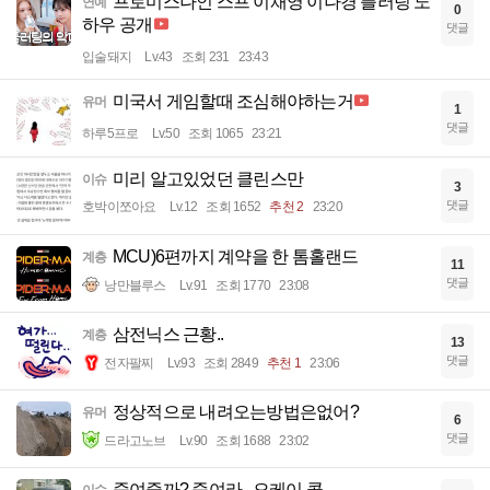
프로미스나인 스프 이채영 이나경 플러팅 노
연예
0
하우 공개
댓글
입술돼지
Lv.43
조회 231
23:43
미국서 게임할때 조심해야하는거
유머
1
댓글
하루5프로
Lv.50
조회 1065
23:21
미리 알고있었던 클린스만
이슈
3
댓글
호박이쪼아요
Lv.12
조회 1652
추천 2
23:20
MCU)6편까지 계약을 한 톰홀랜드
계층
11
댓글
낭만블루스
Lv.91
조회 1770
23:08
삼전닉스 근황..
계층
13
댓글
전자팔찌
Lv.93
조회 2849
추천 1
23:06
정상적으로 내려오는방법은없어?
유머
6
댓글
드라고노브
Lv.90
조회 1688
23:02
죽여줄까? 죽여라...오케이 콜