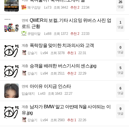
이슈
26
댓글
왜구김당
Lv.73
조회 3442
추천 2
22:34
QWER의 보컬, 기타 시요밍 위버스 사진 업
연예
1
로드 근황
댓글
큐땁이알
Lv.88
조회 1372
추천 2
22:33
폭락장을 맞이한 치과의사와 고객
계층
0
댓글
강슬기
Lv.94
조회 3278
추천 1
22:31
승객을 배려한 버스기사의 센스.jpg
계층
5
댓글
강슬기
Lv.94
조회 2511
추천 2
22:29
아이유 이지금 인스타
연예
6
댓글
입술돼지
Lv.43
조회 1643
22:27
남자가 BMW 말고 아반떼 N을 사야되는 이
계층
9
유.jpg
댓글
강슬기
Lv.94
조회 2583
추천 1
22:26