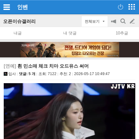
인벤
오픈이슈갤러리
전체보기
공
검
글
지
색
내글
내 댓글
10추글
on/off
쓰
기
[연예]
흰 민소매 체크 치마 오드유스 써머
입사
댓글: 5 개
조회:
7122
추천:
2
2026-05-17 10:49:47