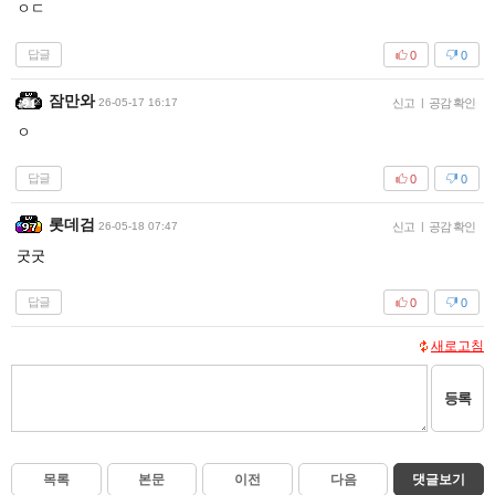
ㅇㄷ
답글
0
0
잠만와
26-05-17 16:17
신고
|
공감 확인
ㅇ
답글
0
0
롯데검
26-05-18 07:47
신고
|
공감 확인
굿굿
답글
0
0
새로고침
등록
목록
본문
이전
다음
댓글보기