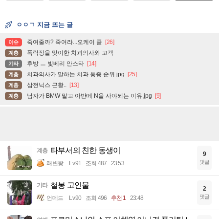
ㅇㅇㄱ 지금 뜨는 글
죽여줄까? 죽여라...오케이 콜
[26]
이슈
폭락장을 맞이한 치과의사와 고객
계층
후방 ㅡ 빛베리 안스타
[14]
기타
치과의사가 말하는 치과 통증 순위.jpg
[25]
계층
삼전닉스 근황..
[13]
계층
남자가 BMW 말고 아반떼 N을 사야되는 이유.jpg
[9]
계층
타부서의 친한 동생이
계층
9
댓글
쾌변왕
Lv.91
조회 487
23:53
철봉 고인물
기타
2
댓글
언데드
Lv.90
조회 496
추천 1
23:48