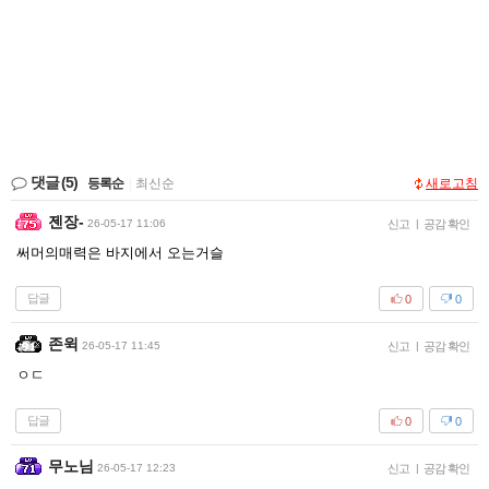
댓글
(5)
등록순
|
최신순
새로고침
젠장-
26-05-17 11:06
신고
|
공감 확인
써머의매력은 바지에서 오는거슬
답글
0
0
존윅
26-05-17 11:45
신고
|
공감 확인
ㅇㄷ
답글
0
0
무노님
26-05-17 12:23
신고
|
공감 확인