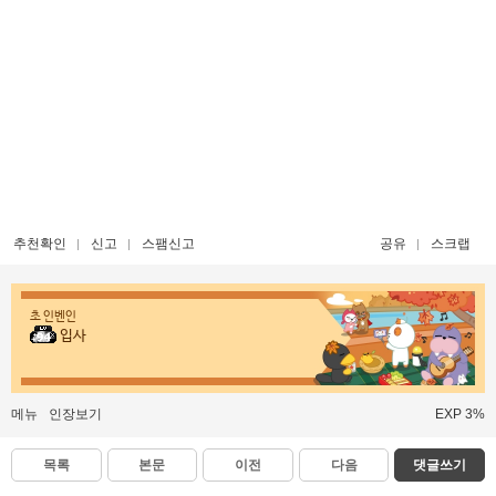
추천확인
신고
스팸신고
공유
스크랩
초 인벤인
입사
메뉴
인장보기
EXP 3%
목록
본문
이전
다음
댓글쓰기