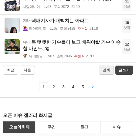
11
댓글
사람아니야
Lv.63
조회 3072
21:19
택배기사가 개빡치는 아파트
기타
16
댓글
파아랑망토
Lv.68
조회 3428
추천 1
21:18
목 뻣뻣한 가수들이 보고 배워야할 가수 이승
유머
12
철 마인드.jpg
댓글
유머발굴
Lv.67
조회 2896
추천 4
21:17
최근
다음
검색
글쓰기
1
2
3
4
5
오픈 이슈 갤러리 화제글
오늘의 화제
주간
월간
이슈