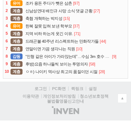
1
유머
[97]
조카 용돈 주다가 뺏은 삼촌
2
계층
[27]
신남성연대 배인규 사망 소식 댓글 근황
3
계층
[15]
축협 개혁하는 박지성
4
유머
[37]
한복 잘못 입혀 보낸 학부모
5
계층
[71]
지역 비하 하는게 웃긴 이유.
6
계층
[44]
드래곤볼 40주년 리스펙트하는 만화작가들
7
계층
[10]
연말이면 가끔 생각나는 직원
8
감동
[9]
“인형 같은 아이가 가라앉는데”…수심 3m 호수 뛰어든 60대 의인
9
계층
[58]
후방)요즘 하나둘씩 보이는 투명의자
10
계층
[28]
ㅇㅎ) 나이키 역사상 최고의 품질이던 시절
로그인
PC화면
퀵링크
설정
청소년보호정책
이용약관
개인정보처리방침
▲
불법촬영물신고안내
(주)
인
벤