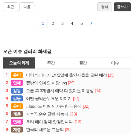
최근
다음
검색
글쓰기
1
2
3
4
5
오픈 이슈 갤러리 화제글
오늘의 화제
주간
월간
이슈
1
유머
[29]
나영석 피디가 1박2일때 출연자들을 굴린 배경
2
연예
[29]
뜻밖의 연예인 미담..jpg
3
감동
[14]
오픈 후 3개월치 예약 다 찼다는 미용실
4
감동
[17]
어떤 공익근무요원 이야기
5
유머
[32]
파브리도 이해 안가는 한국 음식
6
계층
[23]
ㅇㅎ?) 순수 골반 재능녀.
7
연예
[13]
우리 메이 절대 핫걸입니다.
8
계층
[20]
한국의 새로운 그늘막