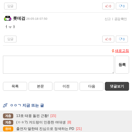
답글
0
0
롯데검
26-05-18 07:50
신고
|
공감 확인
ㅓㅜㅑ
답글
0
0
새로고침
등록
목록
본문
이전
다음
댓글보기
ㅇㅇㄱ 지금 뜨는 글
13호 태풍 돌핀 근황!
[15]
계층
(ㅇㅎ?) 겨드랑이 인증한 여대생
[8]
계층
출연자 딸한테 진심으로 정색하는 PD
[21]
유머