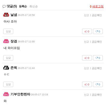
댓글
(5)
등록순
|
최신순
새로고침
닐냄
26-05-17 10:56
신고
|
공감 확인
아사 조아
답글
0
0
장겸
26-05-17 11:00
신고
|
공감 확인
내 와이프임
답글
0
0
존윅
26-05-17 11:44
신고
|
공감 확인
ㅇㄷ
답글
0
0
기부안한찐따
26-05-17 13:19
신고
|
공감 확인
와