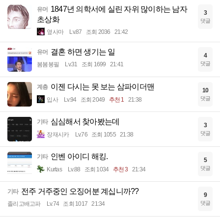
1847년 의학서에 실린 자위 많이하는 남자
유머
3
초상화
댓글
옆사마
Lv.87
조회 2036
21:42
결혼 하면 생기는 일
유머
4
댓글
봄봄봉필
Lv.31
조회 1699
21:41
이젠 다시는 못 보는 삼파이더맨
계층
10
댓글
입사
Lv.94
조회 2049
추천 1
21:38
심심해서 찾아봤는데
기타
3
댓글
장재시카
Lv.76
조회 1055
21:38
인벤 아이디 해킹.
기타
5
댓글
Kurtas
Lv.88
조회 1034
추천 3
21:34
전주 거주중인 오징어분 계십니까??
기타
9
댓글
졸리고배고파
Lv.74
조회 1017
21:34