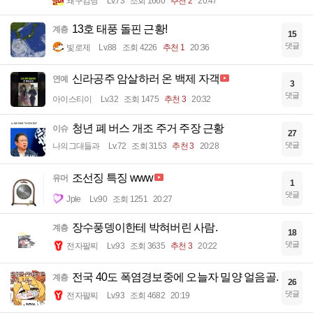
왜구김당
Lv.73
조회 1660
추천 2
20:47
13호 태풍 돌핀 근황!
계층
15
댓글
빛로제
Lv.88
조회 4226
추천 1
20:36
신라공주 암살하러 온 백제 자객
연예
3
댓글
아이스티이
Lv.32
조회 1475
추천 3
20:32
청년 폐 버스 개조 주거 주장 근황
이슈
27
댓글
나의그대들과
Lv.72
조회 3153
추천 3
20:28
조선징 특징 www
유머
1
댓글
Jple
Lv.90
조회 1251
20:27
장수풍뎅이한테 박혀버린 사람.
계층
18
댓글
전자팔찌
Lv.93
조회 3635
추천 3
20:22
전국 40도 폭염경보중에 오늘자 밀양 얼음골.
계층
26
댓글
전자팔찌
Lv.93
조회 4682
20:19