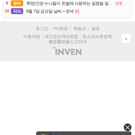
9
유머
[43]
후방)인방 누나들이 돈벌때 사용하는 밑캠을 알아보자
10
지식
[6]
8월 7일 금요일 날씨 + 운세
로그인
PC화면
퀵링크
설정
청소년보호정책
이용약관
개인정보처리방침
▲
불법촬영물신고안내
(주)
인
벤