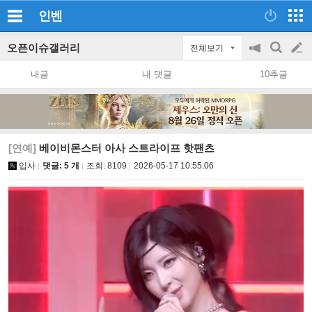
인벤
오픈이슈갤러리
전체보기
공
검
글
지
색
내글
내 댓글
10추글
on/off
쓰
기
[연예]
베이비몬스터 아사 스트라이프 핫팬츠
입사
댓글: 5 개
조회:
8109
2026-05-17 10:55:06