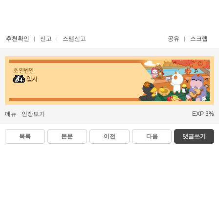
추천확인
신고
스팸신고
공유
스크랩
초 인벤인
입사
메뉴
인장보기
EXP 3%
목록
본문
이전
다음
댓글쓰기