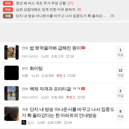
청년 폐 버스 개조 주거 주장 근황
[27]
이슈
심판 성접대해도 징계 안한 이유 밝혀져
[9]
이슈
단지 내 방송 아나운서를 바꾸고 나서 집중도가 확 올라갔다는 한 아파트의 안내방송
[8]
계층
밥 못먹을까봐 급해진 원이
연예
1
댓글
아이스티이
Lv.32
조회 174
22:18
화이팅
유머
13
댓글
히롣
Lv.15
조회 506
추천 1
22:08
백제 자객과 프리티걸 ㅋㅋ
연예
2
댓글
아이스티이
Lv.32
조회 420
추천 1
22:03
단지 내 방송 아나운서를 바꾸고 나서 집중도
계층
8
가 확 올라갔다는 한 아파트의 안내방송
댓글
입사
Lv.94
조회 2265
21:44