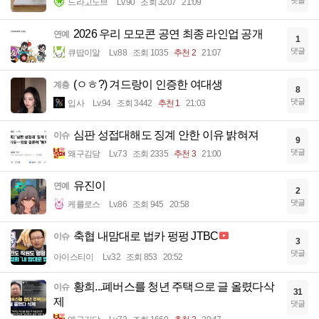
댓글
드라고노브
Lv.90
조회 3207
21:09
2026 우리 모모콘 공연 최종 라인업 공개
연예
1
댓글
큐땁이알
Lv.88
조회 1035
추천 2
21:07
(ㅇㅎ?) 겨드랑이 인증한 여대생
계층
8
댓글
입사
Lv.94
조회 3442
추천 1
21:03
심판 성접대해도 징계 안한 이유 밝혀져
이슈
9
댓글
왜구김당
Lv.73
조회 2335
추천 3
21:00
유진이
연예
2
댓글
케를로스
Lv.86
조회 945
20:58
축협 내맘대로 법카 펑펑 JTBC
이슈
3
댓글
아이스티이
Lv.32
조회 853
20:52
황희...폐버스를 청년 주택으로 글 올렸다삭
이슈
31
제
댓글