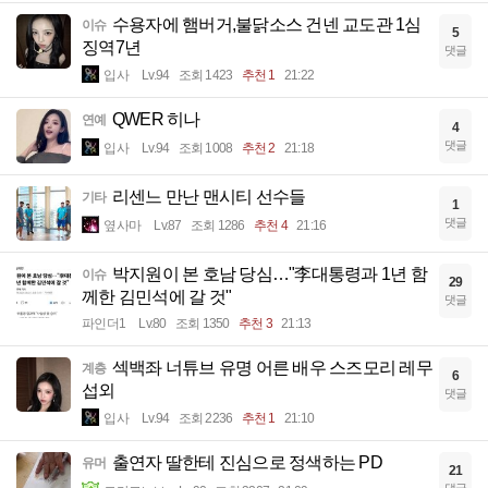
수용자에 햄버거,불닭소스 건넨 교도관 1심
이슈
5
징역7년
댓글
입사
Lv.94
조회 1423
추천 1
21:22
QWER 히나
연예
4
댓글
입사
Lv.94
조회 1008
추천 2
21:18
리센느 만난 맨시티 선수들
기타
1
댓글
옆사마
Lv.87
조회 1286
추천 4
21:16
박지원이 본 호남 당심…"李대통령과 1년 함
이슈
29
께한 김민석에 갈 것"
댓글
파인더1
Lv.80
조회 1350
추천 3
21:13
섹백좌 너튜브 유명 어른 배우 스즈모리 레무
계층
6
섭외
댓글
입사
Lv.94
조회 2236
추천 1
21:10
출연자 딸한테 진심으로 정색하는 PD
유머
21