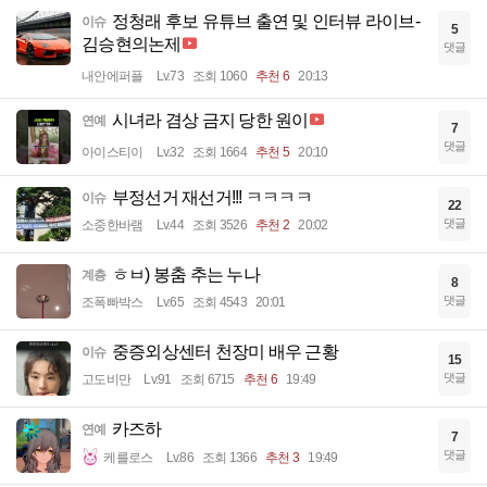
정청래 후보 유튜브 출연 및 인터뷰 라이브-
이슈
5
김승현의논제
댓글
내안에퍼플
Lv.73
조회 1060
추천 6
20:13
시녀라 겸상 금지 당한 원이
연예
7
댓글
아이스티이
Lv.32
조회 1664
추천 5
20:10
부정선거 재선거!!! ㅋㅋㅋㅋ
이슈
22
댓글
소중한바램
Lv.44
조회 3526
추천 2
20:02
ㅎㅂ) 봉춤 추는 누나
계층
8
댓글
조폭빠박스
Lv.65
조회 4543
20:01
중증외상센터 천장미 배우 근황
이슈
15
댓글
고도비만
Lv.91
조회 6715
추천 6
19:49
카즈하
연예
7
댓글
케를로스
Lv.86
조회 1366
추천 3
19:49