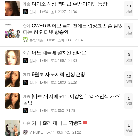
다이소 신상 역대급 주방 아이템 등장
계층
13
댓글
입사
Lv.94
조회 2127
21:34
QWER 라이브 듣기 전에는 립싱크인 줄 알았
연예
3
다는 한 인터넷 방송인
댓글
큐땁이알
Lv.88
조회 1031
21:32
어느 계곡에 설치된 안내문
이슈
3
댓글
입사
Lv.94
조회 1607
21:30
8월 혜자 도시락 신상 근황
계층
12
댓글
입사
Lv.94
조회 1930
21:28
[마르카] 시메오네, 이강인 '그리즈만식 개조'
계층
1
돌입
댓글
입사
Lv.94
조회 853
21:26
거니 쥴리 제니 ㅡ 깜빵편
이슈
1
댓글
MINUKE
Lv.77
조회 765
21:22