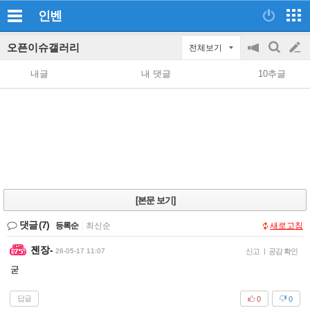
인벤
오픈이슈갤러리
전체보기
공
검
글
지
색
내글
내 댓글
10추글
on/off
쓰
기
[본문 보기]
댓글
(7)
등록순
|
최신순
새로고침
젠장-
26-05-17 11:07
신고
|
공감 확인
굳
답글
0
0