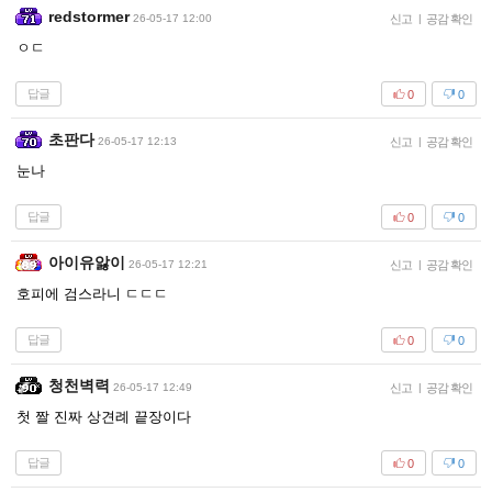
redstormer
26-05-17 12:00
신고
|
공감 확인
ㅇㄷ
답글
0
0
초판다
26-05-17 12:13
신고
|
공감 확인
눈나
답글
0
0
아이유앓이
26-05-17 12:21
신고
|
공감 확인
호피에 검스라니 ㄷㄷㄷ
답글
0
0
청천벽력
26-05-17 12:49
신고
|
공감 확인
첫 짤 진짜 상견례 끝장이다
답글
0
0