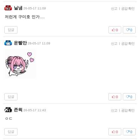
닐냄
26-05-17 11:09
신고
|
공감 확인
저런게 구미호 인가....
답글
0
0
운빨만
26-05-17 11:09
신고
|
공감 확인
답글
0
0
존윅
26-05-17 11:43
신고
|
공감 확인
ㅇㄷ
답글
0
0