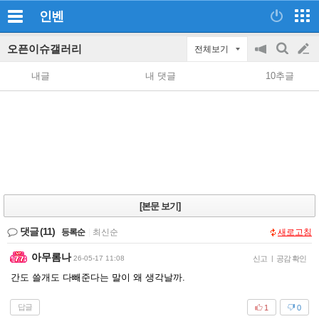
인벤
오픈이슈갤러리
전체보기
공
검
글
지
색
내글
내 댓글
10추글
on/off
쓰
기
[본문 보기]
댓글
(11)
등록순
|
최신순
새로고침
아무롬나
26-05-17 11:08
신고
|
공감 확인
간도 쓸개도 다빼준다는 말이 왜 생각날까.
답글
1
0