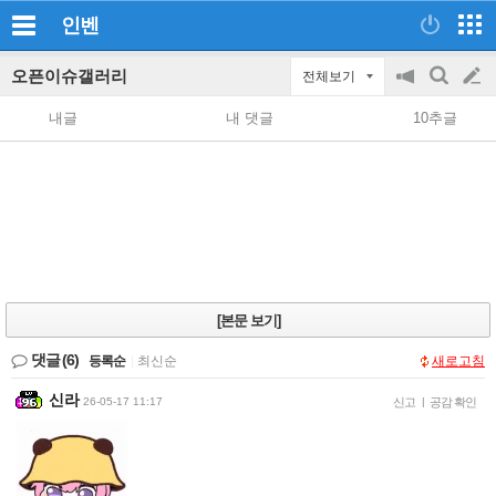
인벤
오픈이슈갤러리
전체보기
공
검
글
지
색
내글
내 댓글
10추글
on/off
쓰
기
[본문 보기]
댓글
(6)
등록순
|
최신순
새로고침
신라
26-05-17 11:17
신고
|
공감 확인