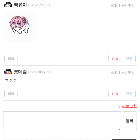
쌕유이
26-05-17 23:01
신고
|
공감 확인
답글
0
0
롯데검
26-05-18 07:51
신고
|
공감 확인
ㄱㅇㅇ
답글
0
0
새로고침
등록