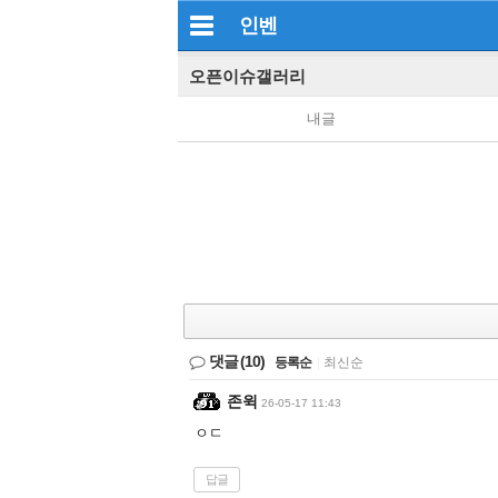
인벤
오픈이슈갤러리
내글
댓글
(10)
등록순
|
최신순
존윅
26-05-17 11:43
ㅇㄷ
답글