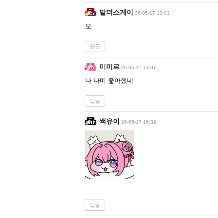
발더스게이
26-05-17 13:01
오
답글
미미르
26-05-17 13:07
나 나띠 좋아했네
답글
쌕유이
26-05-17 16:32
답글