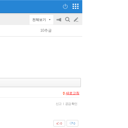
전체보기
공
검
글
지
색
10추글
on/off
쓰
기
새로고침
신고
|
공감 확인
0
0