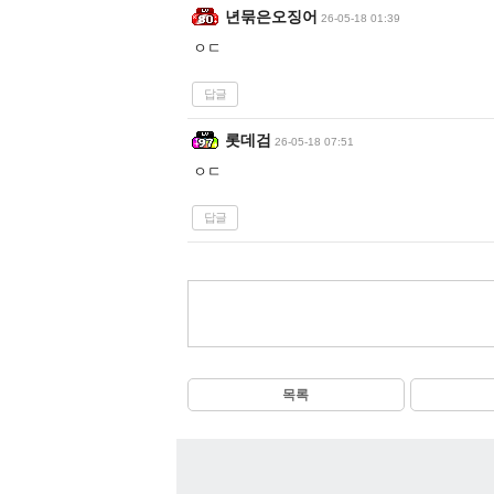
년묶은오징어
26-05-18 01:39
ㅇㄷ
답글
롯데검
26-05-18 07:51
ㅇㄷ
답글
목록