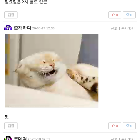
일요일은 3시 룰도 없군
답글
0
0
존재하다
26-05-17 12:30
신고
|
공감 확인
튓....
답글
0
0
롯데검
26-05-18 07:52
신고
|
공감 확인