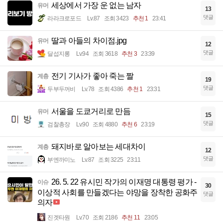
세상에서 가장 운 없는 남자
유머
13
댓글
라라크로포드
Lv.87
조회 3423
추천 1
23:41
딸과 아들의 차이점.jpg
유머
12
댓글
달섭지롱
Lv.94
조회 3618
추천 3
23:39
전기 기사가 좋아 죽는 짤
계층
19
댓글
두부두꺼비
Lv.78
조회 4386
추천 1
23:31
서울을 도쿄거리로 만듬
유머
15
댓글
검찰총장
Lv.90
조회 4880
추천 6
23:19
돼지바로 알아보는 세대차이
계층
12
댓글
부엔까미노
Lv.87
조회 3225
23:11
26. 5. 22 유시민 작가의 이재명 대통령 평가 -
이슈
30
이상적 사회를 만들겠다는 야망을 장착한 공화주
댓글
의자
진겟타원
Lv.70
조회 2186
추천 11
23:05