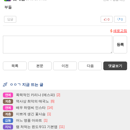
부들
답글
0
0
새로고침
등록
목록
본문
이전
다음
댓글보기
ㅇㅇㄱ 지금 뜨는 글
폭력적인 카리나 (에스파)
[2]
연예
역사상 최악의 매국노
[6]
계층
배우 하영씨 인스타
[14]
연예
이쁘게 생긴 꽃사슴
[1]
계층
어느 명품 아파트
[1]
감동
램 처먹는 윈도우11 기본앱
[11]
지식