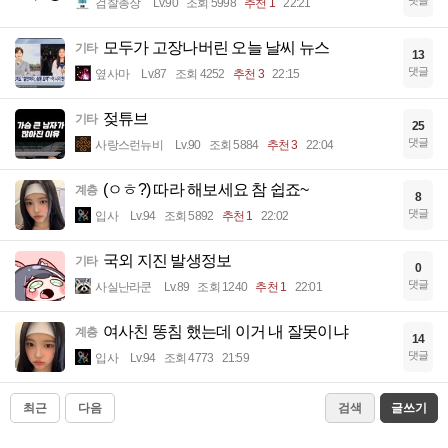
댓글
검찰총장
Lv.90
조회 5998
추천 1
22:21
모두가 고장나버린 오늘 날씨 뉴스
기타
13
댓글
옆사마
Lv.87
조회 4252
추천 3
22:15
젖튜브
기타
25
댓글
사랑스런뉴비
Lv.90
조회 5884
추천 3
22:04
(ㅇㅎ?) 따라 해보세요 참 쉽죠~
계층
8
댓글
입사
Lv.94
조회 5892
추천 1
22:02
국외 지진 발생정보
기타
0
댓글
사실난라쿤
Lv.89
조회 1240
추천 1
22:01
여사친 똥침 했는데 이거 내 잘못이냐
계층
14
댓글
입사
Lv.94
조회 4773
21:59
최근
다음
검색
글쓰기