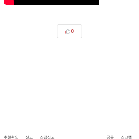
0
추천확인
신고
스팸신고
공유
스크랩