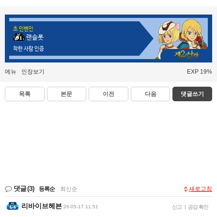
초 인벤인
랜슬롯
착한 사람 인증
메뉴
인장보기
EXP 19%
목록
본문
이전
다음
댓글쓰기
댓글
(3)
등록순
|
최신순
새로고침
리바이브헤븐
26-05-17 11:51
신고
|
공감 확인