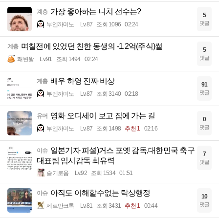
가장 좋아하는 니치 선수는?
계층
5
댓글
부엔까미노
Lv.87
조회 1096
02:24
며칠전에 있었던 친한 동생의 -1.2억(주식)썰
계층
5
댓글
쾌변왕
Lv.91
조회 1494
02:24
배우 하영 진짜 비상
계층
91
댓글
부엔까미노
Lv.87
조회 3140
02:18
영화 오디세이 보고 집에 가는 길
유머
0
댓글
부엔까미노
Lv.87
조회 1498
추천 1
02:16
일본기자 피셜)거스 포옛 감독,대한민국 축구
이슈
7
대표팀 임시감독 최유력
댓글
슬기로움
Lv.92
조회 1534
01:51
아직도 이해할수없는 탁상행정
이슈
10
댓글
제르만크록
Lv.81
조회 3431
추천 1
00:44