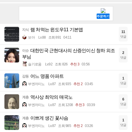
램 처먹는 윈도우11 기본앱
지식
11
댓글
보아
Lv.88
조회 891
04:11
대한민국 근현대사의 산증인이신 청하 외조
이슈
2
부님
댓글
슬기로움
Lv.92
조회 826
추천 3
03:56
어느 명품 아파트
감동
1
댓글
부엔까미노
Lv.87
조회 935
추천 2
03:45
역사상 최악의 매국노
계층
6
댓글
부엔까미노
Lv.87
조회 1208
추천 3
03:39
이쁘게 생긴 꽃사슴
계층
1
댓글
부엔까미노
Lv.87
조회 985
추천 2
03:26