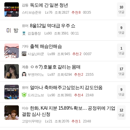
독도에 간 일본 청년
감동
10
댓글
스티브승준유
Lv.76
조회 2827
추천 8
00:35
8울12일 역대급 우주 쇼
유머
9
댓글
검찰총장
Lv.90
조회 3591
00:11
출첵 해슴안해슴
기타
1
댓글
사실난라쿤
Lv.89
조회 945
추천 2
00:07
ㅇㅎ?) 호불호 갈리는 몸매
계층
17
댓글
부엔까미노
Lv.87
조회 6294
추천 2
23:55
얼마나 축하해주고싶었는지 감도안옴
유머
9
댓글
드라고노브
Lv.90
조회 3981
추천 4
23:48
한화, KAI 지분 15.89% 확보… 공정위에 기업
이슈
12
결합 심사 신청
댓글
고양이무역단
Lv.21
조회 2076
추천 1
23:48