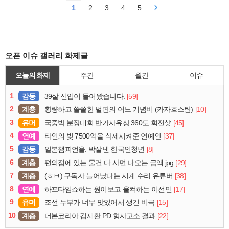
1
2
3
4
5
오픈 이슈 갤러리 화제글
오늘의 화제
주간
월간
이슈
1
감동
[59]
39살 신입이 들어왔습니다.
2
계층
[10]
황량하고 쓸쓸한 벌판의 어느 기념비 (카자흐스탄)
3
유머
[45]
국중박 분장대회 반가사유상 360도 회전샷
4
연예
[37]
타인의 빚 7500억을 삭제시켜준 연예인
5
감동
[8]
일본챔피언을. 박살낸 한국인청년
6
계층
[29]
편의점에 있는 물건 다 사면 나오는 금액.jpg
7
계층
[38]
(ㅎㅂ) 구독자 늘어났다는 시계 수리 유튜버
8
연예
[17]
하프타임쇼하는 원이보고 울컥하는 이선민
9
유머
[15]
조선 두부가 너무 맛있어서 생긴 비극
10
계층
[22]
더본코리아 김재환 PD 형사고소 결과