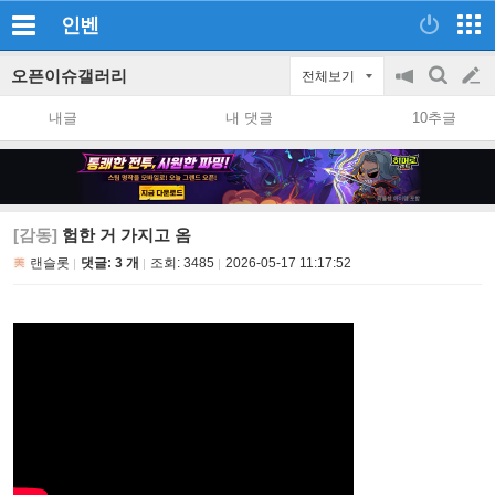
인벤
오픈이슈갤러리
전체보기
공
검
글
지
색
내글
내 댓글
10추글
on/off
쓰
기
[감동]
험한 거 가지고 옴
랜슬롯
댓글: 3 개
조회:
3485
2026-05-17 11:17:52