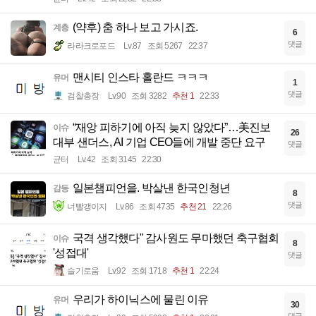
(약후) 춤 하나 보고 가시죠.
계층
6
댓글
라라크로포드
Lv.87
조회 5267
22:37
맨시티 인스타 홀란드 ㅋㅋㅋ
유머
1
댓글
검찰총장
Lv.90
조회 3282
추천 1
22:33
“재앙 피하기에 아직 늦지 않았다”…美진보
이슈
26
대부 샌더스, AI 기업 CEO들에 개발 중단 요구
댓글
균터
Lv.42
조회 3145
22:30
일본챔피언을. 박살낸 한국인청년
감동
8
댓글
너빨갱이지
Lv.86
조회 4735
추천 21
22:26
국격 생각했다" 감사원도 무마했던 축구협회
이슈
8
'성접대'
댓글
슬기로움
Lv.92
조회 1718
추천 1
22:24
우리가 하이닉스에 물린 이유
유머
30