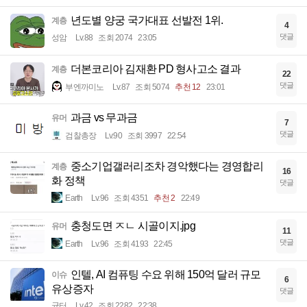
년도별 양궁 국가대표 선발전 1위.
계층
4
댓글
성암
Lv.88
조회 2074
23:05
더본코리아 김재환 PD 형사고소 결과
계층
22
댓글
부엔까미노
Lv.87
조회 5074
추천 12
23:01
과금 vs 무과금
유머
7
댓글
검찰총장
Lv.90
조회 3997
22:54
중소기업갤러리조차 경악했다는 경영합리
계층
16
화 정책
댓글
Earth
Lv.96
조회 4351
추천 2
22:49
충청도면 ㅈㄴ 시골이지.jpg
유머
11
댓글
Earth
Lv.96
조회 4193
22:45
인텔, AI 컴퓨팅 수요 위해 150억 달러 규모
이슈
6
유상증자
댓글
균터
Lv.42
조회 2282
22:38