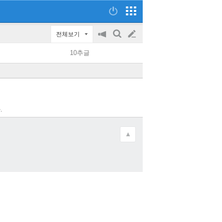
전체보기
공
검
글
지
색
10추글
on/off
쓰
기
.
▲