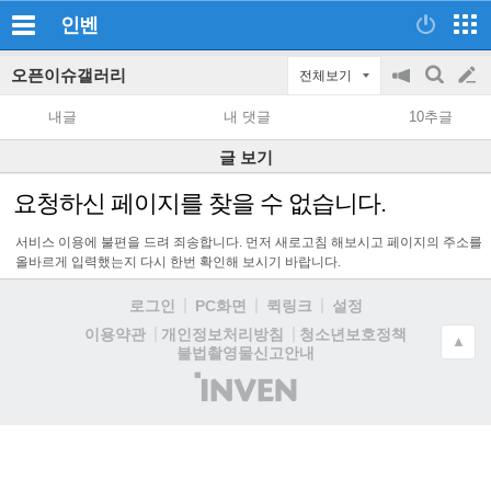
인벤
오픈이슈갤러리
전체보기
공
검
글
지
색
내글
내 댓글
10추글
on/off
쓰
글 보기
기
요청하신 페이지를 찾을 수 없습니다.
서비스 이용에 불편을 드려 죄송합니다. 먼저 새로고침 해보시고 페이지의 주소를
올바르게 입력했는지 다시 한번 확인해 보시기 바랍니다.
로그인
PC화면
퀵링크
설정
청소년보호정책
이용약관
개인정보처리방침
▲
불법촬영물신고안내
(주)
인
벤