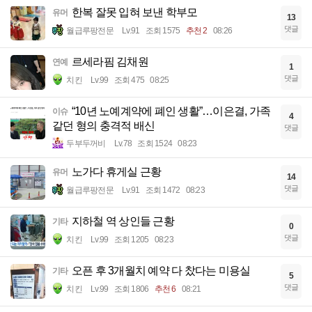
한복 잘못 입혀 보낸 학부모
유머
13
댓글
월급루팡전문
Lv.91
조회 1575
추천 2
08:26
르세라핌 김채원
연예
1
댓글
치킨
Lv.99
조회 475
08:25
“10년 노예계약에 폐인 생활”…이은결, 가족
이슈
4
같던 형의 충격적 배신
댓글
두부두꺼비
Lv.78
조회 1524
08:23
노가다 휴게실 근황
유머
14
댓글
월급루팡전문
Lv.91
조회 1472
08:23
지하철 역 상인들 근황
기타
0
댓글
치킨
Lv.99
조회 1205
08:23
오픈 후 3개월치 예약 다 찼다는 미용실
기타
5
댓글
치킨
Lv.99
조회 1806
추천 6
08:21