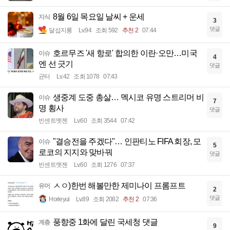
8월 6일 목요일 날씨 + 운세
지식
3
댓글
달섭지롱
Lv.94
조회 592
추천 2
07:44
호르무즈 '새 항로' 합의한 이란·오만…미국
이슈
4
엔 선 긋기
댓글
균터
Lv.42
조회 1078
07:43
생중계 도중 총살… 멕시코 유명 스트리머 비
이슈
7
명 횡사
댓글
빈센트멧젠
Lv.60
조회 3544
07:42
"결승전을 주겠다"… 인판티노 FIFA 회장, 모
이슈
5
로코의 지지와 맞바꿔
댓글
빈센트멧젠
Lv.60
조회 1276
07:37
ㅅㅇ)한번 해볼만한 제미나이 프롬프트
유머
2
댓글
Horieyui
Lv.89
조회 2082
추천 2
07:36
풍향중 1화에 달린 국세청 댓글
계층
9