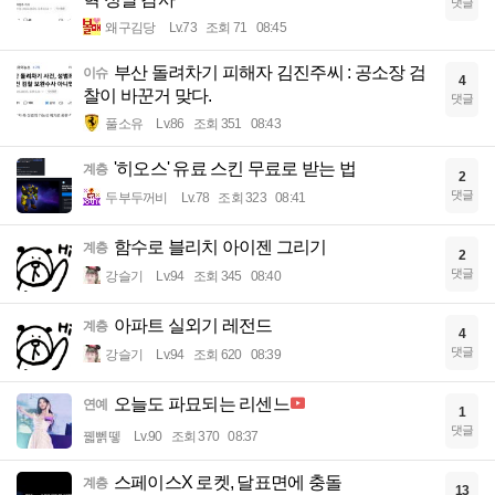
댓글
왜구김당
Lv.73
조회 71
08:45
부산 돌려차기 피해자 김진주씨 : 공소장 검
이슈
4
찰이 바꾼거 맞다.
댓글
풀소유
Lv.86
조회 351
08:43
'히오스' 유료 스킨 무료로 받는 법
계층
2
댓글
두부두꺼비
Lv.78
조회 323
08:41
함수로 블리치 아이젠 그리기
계층
2
댓글
강슬기
Lv.94
조회 345
08:40
아파트 실외기 레전드
계층
4
댓글
강슬기
Lv.94
조회 620
08:39
오늘도 파묘되는 리센느
연예
1
댓글
꿻뻵뗗
Lv.90
조회 370
08:37
스페이스X 로켓, 달표면에 충돌
계층
13