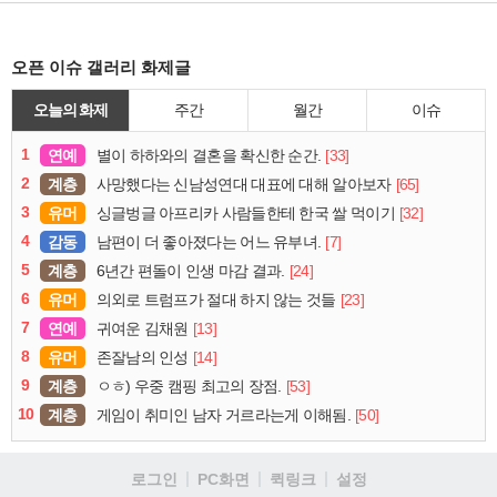
오픈 이슈 갤러리 화제글
오늘의 화제
주간
월간
이슈
1
연예
[33]
별이 하하와의 결혼을 확신한 순간.
2
계층
[65]
사망했다는 신남성연대 대표에 대해 알아보자
3
유머
[32]
싱글벙글 아프리카 사람들한테 한국 쌀 먹이기
4
감동
[7]
남편이 더 좋아졌다는 어느 유부녀.
5
계층
[24]
6년간 편돌이 인생 마감 결과.
6
유머
[23]
의외로 트럼프가 절대 하지 않는 것들
7
연예
[13]
귀여운 김채원
8
유머
[14]
존잘남의 인성
9
계층
[53]
ㅇㅎ) 우중 캠핑 최고의 장점.
10
계층
[50]
게임이 취미인 남자 거르라는게 이해됨.
로그인
PC화면
퀵링크
설정