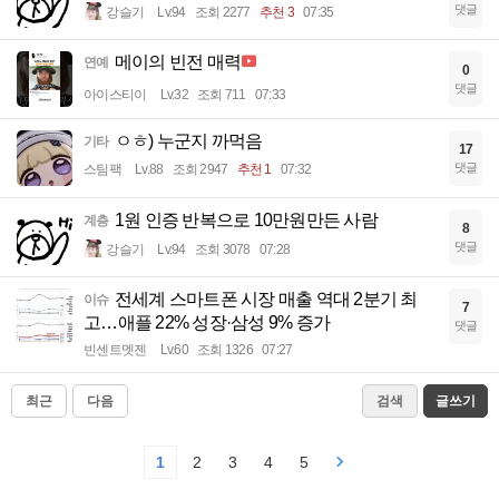
댓글
강슬기
Lv.94
조회 2277
추천 3
07:35
메이의 빈전 매력
연예
0
댓글
아이스티이
Lv.32
조회 711
07:33
ㅇㅎ) 누군지 까먹음
기타
17
댓글
스팀팩
Lv.88
조회 2947
추천 1
07:32
1원 인증 반복으로 10만원만든 사람
계층
8
댓글
강슬기
Lv.94
조회 3078
07:28
전세계 스마트폰 시장 매출 역대 2분기 최
이슈
7
고…애플 22% 성장·삼성 9% 증가
댓글
빈센트멧젠
Lv.60
조회 1326
07:27
최근
다음
검색
글쓰기
1
2
3
4
5