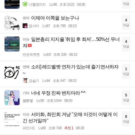
댓글
너빨갱이지
Lv.86
조회 1022
08:36
이제야 이쪽을 보는구나
유머
4
댓글
옆사마
Lv.87
조회 795
08:33
일본총리 지지율 '취임 후 최저'…50%선 무너
이슈
4
져
댓글
빈센트멧젠
Lv.60
조회 339
08:33
소리] 레드벨벳 연차가 있는데 즐기면서하자
연예
1
~
댓글
강슬기
Lv.94
조회 447
08:32
너네 우정 진짜 변치마라 ^^
기타
5
댓글
꿻뻵뗗
Lv.90
조회 1044
08:30
서미화, 최민희 겨냥 "오매 이것이 어떻게 이
이슈
8
긴 선거일까"
댓글
파인더1
Lv.80
조회 749
추천 1
08:28