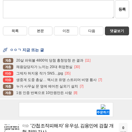
등록
목록
본문
이전
다음
댓글보기
ㅇㅇㄱ 지금 뜨는 글
20살 파워볼 4800억 당첨 흥청망청 쓴 결과
[11]
계층
채용담당자가 느끼는 20대 취업현실
[30]
계층
그제자 허지웅 작가 SNS....jpg
[35]
이슈
생중계 도중 총살… 멕시코 유명 스트리머 비명 횡사
[7]
이슈
누가 사무실 문 옆에 에어컨 실외기 설치
[7]
계층
1원 인증 반복으로 10만원만든 사람
[8]
계층
‘간첩조작피해자’ 유우성, 김용민에 검찰 개
이슈
0
혁 정말 감사