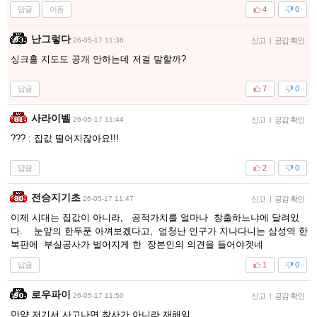
답글
이동
4
0
난그렇다
26-05-17 11:36
신고
|
공감 확인
싱크홀 지도도 공개 안하는데 저걸 말할까?
답글
7
0
사라이벨
26-05-17 11:44
신고
|
공감 확인
??? : 집값 떨어지잖아요!!!
답글
2
0
전승지기초
26-05-17 11:47
신고
|
공감 확인
이제 시대는 집값이 아니라, 공적가치를 얼마나 창출하느냐에 달려있
다. 눈앞의 한두푼 아껴보겠다고, 엄청난 인구가 지나다니는 삼성역 한
복판에 부실공사가 벌어지게 한 장본인의 의견을 들어야겟네
답글
1
0
로우파이
26-05-17 11:50
신고
|
공감 확인
만약 저기서 사고나면 참사가 아니라 재해임