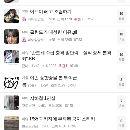
이브이 레고 조립하기
유머
10
댓글
파아랑망토
Lv.68
조회 1778
추천 1
07:57
홀란드가 대성한 이유.gif
유머
10
댓글
파아랑망토
Lv.68
조회 2295
07:53
"반도체 수급 충격 일단락…실적 장세 본격
이슈
10
화"-KB
댓글
균터
Lv.42
조회 1922
추천 1
07:49
이번 풍향중을 본 부여군
계층
3
댓글
강슬기
Lv.94
조회 2199
07:48
지하철 1인실
유머
5
댓글
고도비만
Lv.91
조회 2052
07:48
PS5 패키지에 부착된 공지 스티커
이슈
0
댓글
빈센트멧젠
Lv.60
조회 1616
07:48