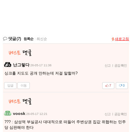
댓글
(7)
등록순
|
최신순
새로고침
난그렇다
26-05-17 11:36
신고
|
공감 확인
싱크홀 지도도 공개 안하는데 저걸 말할까?
답글
이동
7
0
voosk
26-05-17 12:21
신고
|
공감 확인
??? : 삼성역 부실공사 대대적으로 떠들어 주변상권 집값 위협하는 민주
당 심판해야 한다