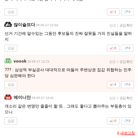
답글
1
0
많이슬프다
26-05-17 12:04
신고
|
공감 확인
선거 기간에 알수있는 그동안 후보들의 진짜 잘못들 거의 진실들을 말하
지
답글
0
0
voosk
26-05-17 12:21
신고
|
공감 확인
??? : 삼성역 부실공사 대대적으로 떠들어 주변상권 집값 위협하는 민주
당 심판해야 한다
답글
4
0
에이니안
26-05-17 12:41
신고
|
공감 확인
개소리 같은 변명만 줄줄이 할 듯.. 그래도 좋다고 뽑아주는 부동층이 있
으니
답글
0
0
새로고침