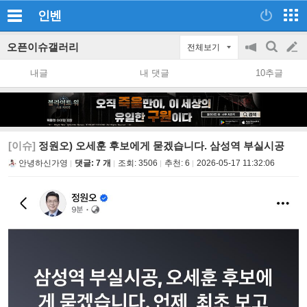
인벤
오픈이슈갤러리
전체보기
공
검
글
지
색
내글
내 댓글
10추글
on/off
쓰
기
[이슈]
정원오) 오세훈 후보에게 묻겠습니다. 삼성역 부실시공
안녕하신가영
댓글: 7 개
조회:
3506
추천:
6
2026-05-17 11:32:06