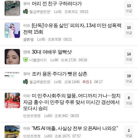
머리 낀 친구 구하려다가
유머
13
댓글
월급루팡전문
Lv.91
조회 911
08:21
[단독]'수유동 살인' 피의자, 13세 미만 성폭력
이슈
10
전력 15회
댓글
꿻뻵뗗
Lv.90
조회 929
08:21
30대 여배우 얼빡샷
연예
14
댓글
너빨갱이지
Lv.86
조회 1726
08:18
조카 용돈 주다가 뺏은 삼촌
유머
19
댓글
월급루팡전문
Lv.91
조회 1646
추천 1
08:17
미 민주사회주의 열풍, 어디까지 가나···정치
이슈
8
자금 홍수·미 민주당 주류 맞서 미시간 경선에서
댓글
또다시 승리
빈센트멧젠
Lv.60
조회 942
08:03
"MS AI 매출, 사실상 전부 오픈AI서 나와요"
이슈
2
댓글
빈센트멧젠
Lv.60
조회 1675
07:57