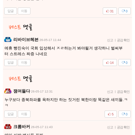
답글
이동
31
0
리바이브헤븐
26-05-17 11:44
신고
|
공감 확인
에휴 빵진숙이 국회 입성해서 ㅈㄹ하는거 봐야될거 생각하니 벌써부
터 스트레스 짜증 나네요
답글
이동
14
0
잼며들다
26-05-17 12:31
신고
|
공감 확인
누구보다 종북좌파를 욕하지만 하는 짓거린 북한이랑 똑같은 새끼들.ㅋ
ㅋ
답글
이동
5
0
크롬바커
26-05-17 11:43
신고
|
공감 확인