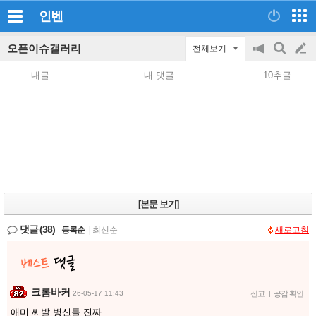
인벤
오픈이슈갤러리
전체보기
공
검
글
지
색
내글
내 댓글
10추글
on/off
쓰
기
[본문 보기]
댓글
(38)
등록순
|
최신순
새로고침
크롬바커
26-05-17 11:43
신고
|
공감 확인
애미 씨발 병신들 진짜