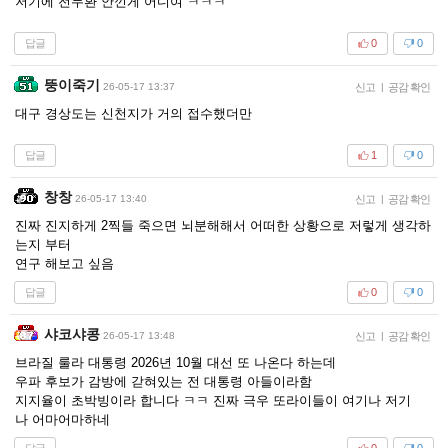
저기에 전두환 안낀게 어디여 ㅋㅋㅋ
답글
0
0
뚱이죽기
26-05-17 13:37
신고
|
공감 확인
대구 경상도는 신천지가 거의 접수했더만
답글
1
0
창창
26-05-17 13:40
신고
|
공감 확인
진짜 진지하게 2찍들 죽으면 뇌분해해서 어떠한 상황으로 저렇게 생각하
는지 부터
연구 해보고 싶음
답글
0
0
샤코샤콩
26-05-17 13:48
신고
|
공감 확인
브라질 룰라 대통령 2026년 10월 대선 또 나온다 하는데
우파 후보가 감방에 갇혀있는 전 대통령 아들이라함
지지율이 초박빙이라 합니다 ㅋㅋ 진짜 극우 또라이들이 여기나 저기
나 어마어마하네
답글