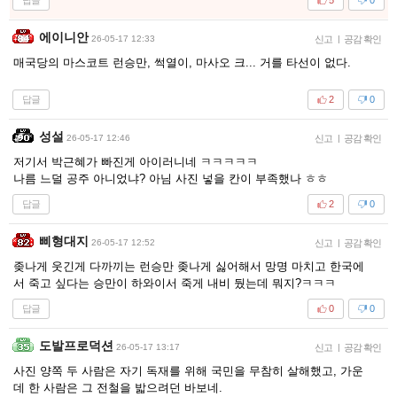
5
0
에이니안
26-05-17 12:33
신고
|
공감 확인
매국당의 마스코트 런승만, 썩열이, 마사오 크... 거를 타선이 없다.
답글
2
0
성설
26-05-17 12:46
신고
|
공감 확인
저기서 박근혜가 빠진게 아이러니네 ㅋㅋㅋㅋㅋ
나름 느덜 공주 아니었냐? 아님 사진 넣을 칸이 부족했나 ㅎㅎ
답글
2
0
삐형대지
26-05-17 12:52
신고
|
공감 확인
좆나게 웃긴게 다까끼는 런승만 좆나게 싫어해서 망명 마치고 한국에
서 죽고 싶다는 승만이 하와이서 죽게 내비 뒀는데 뭐지?ㅋㅋㅋ
답글
0
0
도발프로덕션
26-05-17 13:17
신고
|
공감 확인
사진 양쪽 두 사람은 자기 독재를 위해 국민을 무참히 살해했고, 가운
데 한 사람은 그 전철을 밟으려던 바보네.