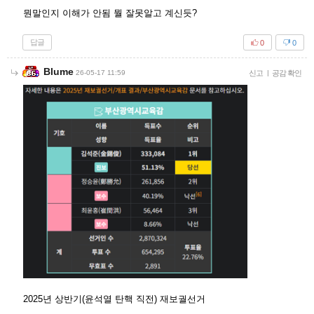
뭔말인지 이해가 안됨 뭘 잘못알고 계신듯?
답글
0
0
Blume
26-05-17 11:59
신고
|
공감 확인
2025년 상반기(윤석열 탄핵 직전) 재보궐선거