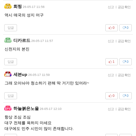
희찡
26-05-17 11:56
신고
|
공감 확인
역시 매국의 성지 머구
답글
0
0
디카르드
26-05-17 11:57
신고
|
공감 확인
신천지의 본진
답글
1
0
세븐up
26-05-17 11:59
신고
|
공감 확인
그래 모아놔야 청소하기 편해 딱 거기만 있어라~
답글
0
0
하늘붉은노을
26-05-17 12:10
신고
|
공감 확인
항상 조심 조심
대구 전체를 욕하지 마세요
대구에도 민주 시민이 많이 존재합니다.