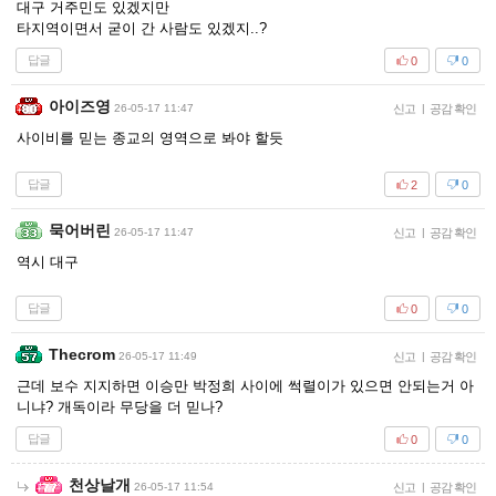
대구 거주민도 있겠지만
타지역이면서 굳이 간 사람도 있겠지..?
답글
0
0
아이즈영
26-05-17 11:47
신고
|
공감 확인
사이비를 믿는 종교의 영역으로 봐야 할듯
답글
2
0
묵어버린
26-05-17 11:47
신고
|
공감 확인
역시 대구
답글
0
0
Thecrom
26-05-17 11:49
신고
|
공감 확인
근데 보수 지지하면 이승만 박정희 사이에 썩렬이가 있으면 안되는거 아
니냐? 개독이라 무당을 더 믿나?
답글
0
0
천상날개
26-05-17 11:54
신고
|
공감 확인