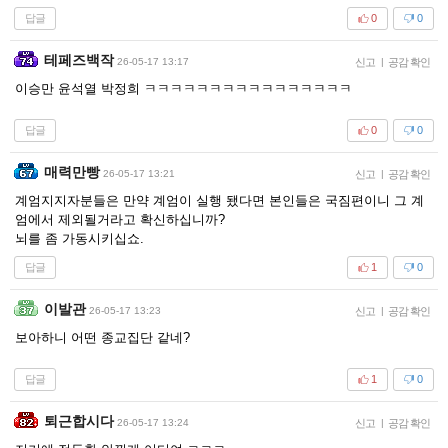
답글
0
0
테페즈백작
26-05-17 13:17
신고
|
공감 확인
이승만 윤석열 박정희 ㅋㅋㅋㅋㅋㅋㅋㅋㅋㅋㅋㅋㅋㅋㅋㅋ
답글
0
0
매력만빵
26-05-17 13:21
신고
|
공감 확인
계엄지지자분들은 만약 계엄이 실행 됐다면 본인들은 국짐편이니 그 계
엄에서 제외될거라고 확신하십니까?
뇌를 좀 가동시키십쇼.
답글
1
0
이발관
26-05-17 13:23
신고
|
공감 확인
보아하니 어떤 종교집단 같네?
답글
1
0
퇴근합시다
26-05-17 13:24
신고
|
공감 확인