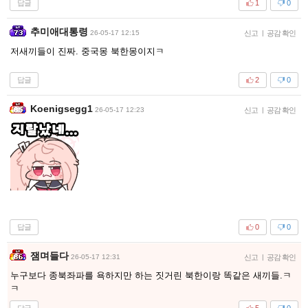
답글
1
0
추미애대통령
26-05-17 12:15
신고
|
공감 확인
저새끼들이 진짜. 중국몽 북한몽이지ㅋ
답글
2
0
Koenigsegg1
26-05-17 12:23
신고
|
공감 확인
답글
0
0
잼며들다
26-05-17 12:31
신고
|
공감 확인
누구보다 종북좌파를 욕하지만 하는 짓거린 북한이랑 똑같은 새끼들.ㅋ
ㅋ
답글