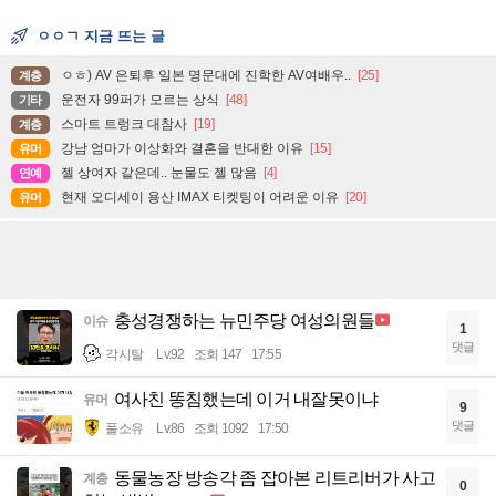
ㅇㅇㄱ 지금 뜨는 글
ㅇㅎ) AV 은퇴후 일본 명문대에 진학한 AV여배우..
[25]
계층
운전자 99퍼가 모르는 상식
[48]
기타
스마트 트렁크 대참사
[19]
계층
강남 엄마가 이상화와 결혼을 반대한 이유
[15]
유머
젤 상여자 같은데.. 눈물도 젤 많음
[4]
연예
현재 오디세이 용산 IMAX 티켓팅이 어려운 이유
[20]
유머
충성경쟁하는 뉴민주당 여성의원들
이슈
1
댓글
각시탈
Lv.92
조회 147
17:55
여사친 똥침했는데 이거 내잘못이냐
유머
9
댓글
풀소유
Lv.86
조회 1092
17:50
동물농장 방송각 좀 잡아본 리트리버가 사고
계층
0