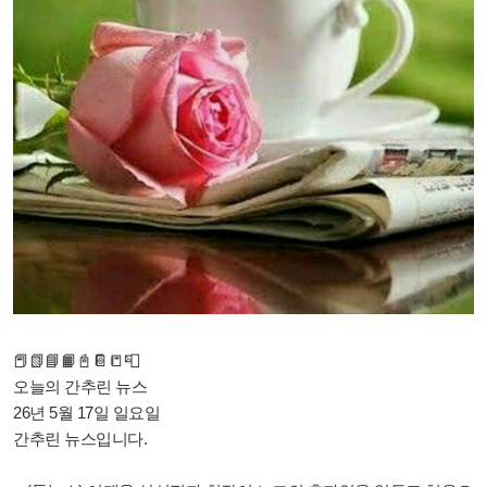
📕📗📘📙📓📔📒📮
오늘의 간추린 뉴스
26년 5월 17일 일요일
간추린 뉴스입니다.