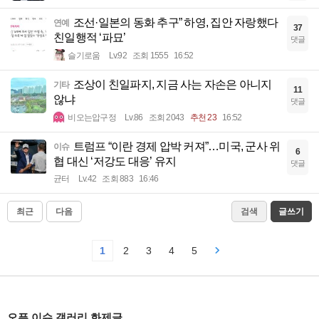
조선·일본의 동화 추구” 하영, 집안 자랑했다
연예
37
친일행적 ‘파묘’
댓글
슬기로움
Lv.92
조회 1555
16:52
조상이 친일파지, 지금 사는 자손은 아니지
기타
11
않냐
댓글
비오는압구정
Lv.86
조회 2043
추천 23
16:52
트럼프 “이란 경제 압박 커져”…미국, 군사 위
이슈
6
협 대신 ‘저강도 대응’ 유지
댓글
균터
Lv.42
조회 883
16:46
최근
다음
검색
글쓰기
1
2
3
4
5
오픈 이슈 갤러리 화제글