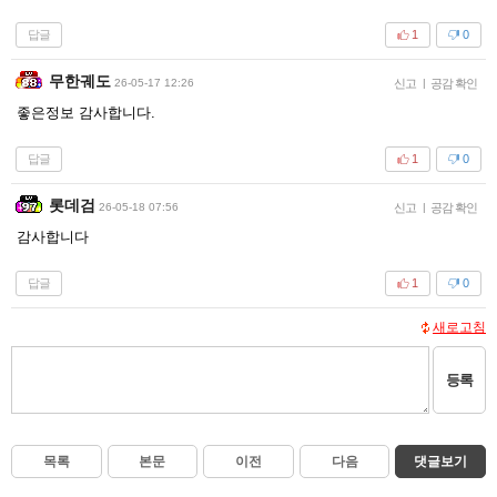
답글
1
0
무한궤도
26-05-17 12:26
신고
|
공감 확인
좋은정보 감사합니다.
답글
1
0
롯데검
26-05-18 07:56
신고
|
공감 확인
감사합니다
답글
1
0
새로고침
등록
목록
본문
이전
다음
댓글보기