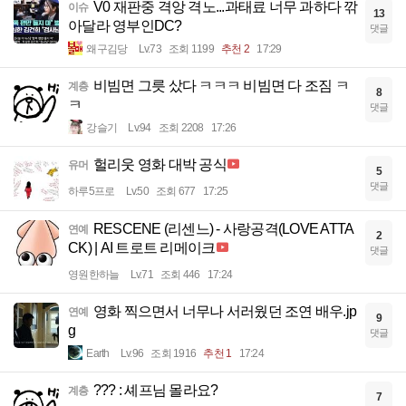
V0 재판중 격앙 격노...과태료 너무 과하다 깎
이슈
13
아달라 영부인DC?
댓글
왜구김당
Lv.73
조회 1199
추천 2
17:29
비빔면 그릇 샀다 ㅋㅋㅋ 비빔면 다 조짐 ㅋ
계층
8
ㅋ
댓글
강슬기
Lv.94
조회 2208
17:26
헐리웃 영화 대박 공식
유머
5
댓글
하루5프로
Lv.50
조회 677
17:25
RESCENE (리센느) - 사랑공격(LOVE ATTA
연예
2
CK) | AI 트로트 리메이크
댓글
영원한하늘
Lv.71
조회 446
17:24
영화 찍으면서 너무나 서러웠던 조연 배우.jp
연예
9
g
댓글
Earth
Lv.96
조회 1916
추천 1
17:24
??? : 셰프님 몰라요?
계층
7