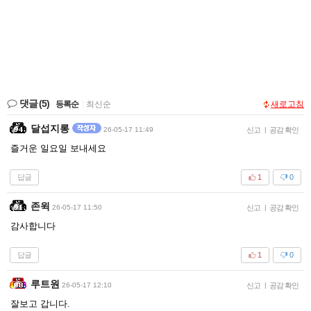
댓글
(5)
등록순
|
최신순
새로고침
달섭지롱
26-05-17 11:49
신고
|
공감 확인
즐거운 일요일 보내세요
답글
1
0
존윅
26-05-17 11:50
신고
|
공감 확인
감사합니다
답글
1
0
루트원
26-05-17 12:10
신고
|
공감 확인
잘보고 갑니다.