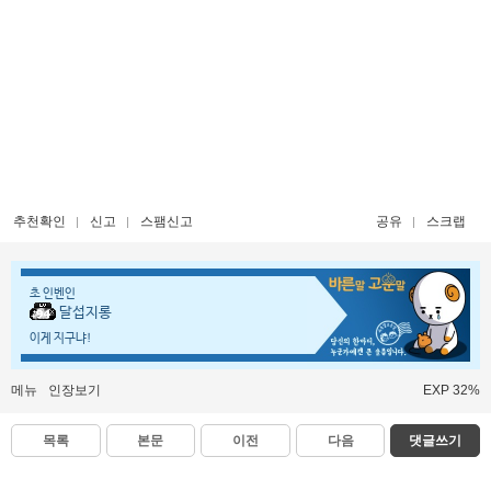
추천확인
신고
스팸신고
공유
스크랩
초 인벤인
달섭지롱
이게 지구냐!
메뉴
인장보기
EXP 32%
목록
본문
이전
다음
댓글쓰기