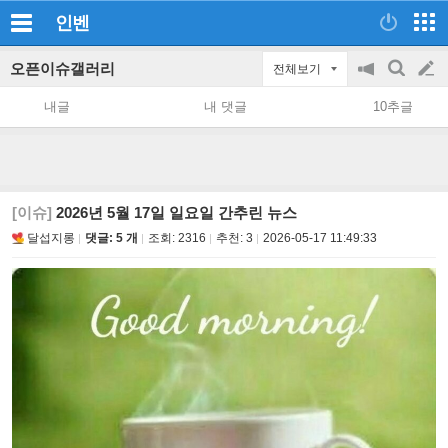
인벤
오픈이슈갤러리
전체보기
공
검
글
지
색
내글
내 댓글
10추글
on/off
쓰
기
[이슈]
2026년 5월 17일 일요일 간추린 뉴스
달섭지롱
댓글: 5 개
조회:
2316
추천:
3
2026-05-17 11:49:33