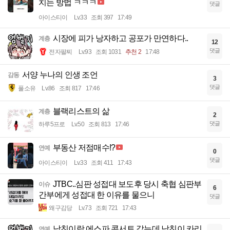
치는 방법 ㅋㅋㅋ
댓글
아이스티이
Lv.33
조회 397
17:49
시장에 피가 낭자하고 공포가 만연하다..
계층
12
댓글
전자팔찌
Lv.93
조회 1031
추천 2
17:48
서양 누나의 인생 조언
감동
3
댓글
풀소유
Lv.86
조회 817
17:46
블랙리스트의 삶
계층
2
댓글
하루5프로
Lv.50
조회 813
17:46
부동산 저점매수!?
연예
0
댓글
아이스티이
Lv.33
조회 411
17:43
JTBC..심판 성접대 보도후 당시 축협 심판부
이슈
6
간부에게 성접대 한 이유를 물으니
댓글
왜구김당
Lv.73
조회 721
17:43
남친이랑 에스파 콘서트 갔는데 남친이 카리
연예