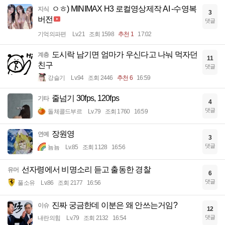
ㅇㅎ) MINIMAX H3 로컬영상제작 AI -수영복
지식
3
버전
댓글
기억의파편
Lv.21
조회 1598
추천 1
17:02
도시락 남기면 엄마가 우신다고 나눠 먹자던
계층
11
친구
댓글
강슬기
Lv.94
조회 2446
추천 6
16:59
줄넘기 30fps, 120fps
기타
4
댓글
돌체콜드부르
Lv.79
조회 1760
16:59
장원영
연예
3
댓글
뇸뇸
Lv.85
조회 1128
16:56
선자령에서 비명소리 듣고 출동한 경찰
유머
6
댓글
풀소유
Lv.86
조회 2177
16:56
진짜 궁금한데 이분은 왜 안쓰는거임?
이슈
12
댓글
내란의힘
Lv.79
조회 2132
16:54