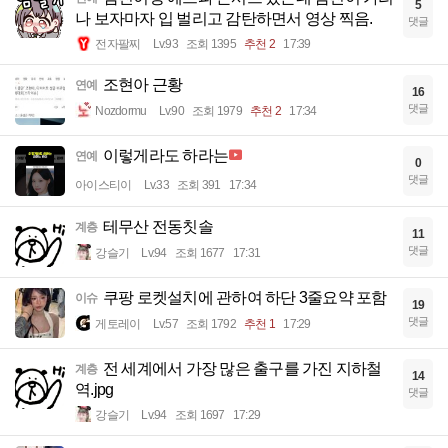
5
나 보자마자 입 벌리고 감탄하면서 영상 찍음.
댓글
전자팔찌
Lv.93
조회 1395
추천 2
17:39
조현아 근황
연예
16
댓글
Nozdormu
Lv.90
조회 1979
추천 2
17:34
이렇게라도 하라는
연예
0
댓글
아이스티이
Lv.33
조회 391
17:34
테무산 전동칫솔
계층
11
댓글
강슬기
Lv.94
조회 1677
17:31
쿠팡 로켓설치에 관하여 하단 3줄요약 포함
이슈
19
댓글
게토레이
Lv.57
조회 1792
추천 1
17:29
전 세계에서 가장 많은 출구를 가진 지하철
계층
14
역.jpg
댓글
강슬기
Lv.94
조회 1697
17:29