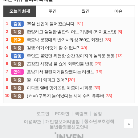
오늘의 화제
주간
월간
이슈
1
감동
[51]
39살 신입이 들어왔습니다.
2
계층
[8]
황량하고 쓸쓸한 벌판의 어느 기념비 (카자흐스탄)
3
유머
[35]
국중박 분장대회 반가사유상 360도 회전샷
4
계층
[49]
길빵 이거 어떻게 할 수 없나?
5
감동
[13]
주인도 몰랐던 위험한 순간 강아지의 놀라운 행동
6
계층
[23]
곱창집 사장님 불 쇼에 외국인들 반응
7
연예
[19]
음방가서 챌린지거절당했다는 리센느
8
계층
[30]
딸...여기 왜파고 있어?
9
계층
[36]
아파트 엘베 망가뜨린 아줌마 사과문
10
계층
[33]
(ㅎㅂ) 구독자 늘어났다는 시계 수리 유튜버
로그인
PC화면
퀵링크
설정
청소년보호정책
이용약관
개인정보처리방침
▲
불법촬영물신고안내
(주)