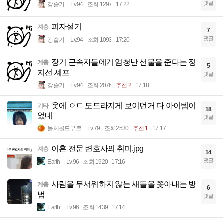
댓글
강슬기
Lv.94
조회 1297
17:22
피자설기
계층
7
댓글
강슬기
Lv.94
조회 1093
17:20
장기 근속자들에게 엄청난 선물을 준다는 정
계층
5
지선 셰프
댓글
강슬기
Lv.94
조회 2076
추천 2
17:18
옷에 ㅇㄷ 도드라지게 보이던거 다 아이템이
기타
18
었네
댓글
돌체콜드부르
Lv.79
조회 2530
추천 1
17:17
이혼 전문 변호사의 취미.jpg
계층
14
댓글
Earth
Lv.96
조회 1920
17:16
사람을 무서워하지 않는 새들을 쫓아내는 방
계층
6
법
댓글
Earth
Lv.96
조회 1439
17:14