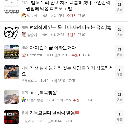
"법 테두리 안 미치게 괴롭히겠다"‥안민석,
이슈
11
교권침해 악성 학부모 고발
댓글
빛로제
Lv.88
조회 1589
추천 8
17:08
편의점에 있는 물건 다 사면 나오는 금액.jpg
계층
18
댓글
강슬기
Lv.94
조회 2403
추천 8
17:07
자 이건 예금 이라는거다
계층
17
댓글
Nozdormu
Lv.90
조회 2012
추천 1
17:07
가산 실내 놀거리 찾는 사람들 이거 참고하세
기타
1
요
댓글
호쿠마타타
Lv.12
조회 1519
17:05
ㅎㅂ)백옥빛깔
유머
11
댓글
아몬드봉봉
Lv.84
조회 2395
추천 1
17:04
기독교믿다 날벼락 맞음
유머
5
댓글
아브라카
Lv.91
조회 1064
17:03