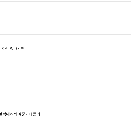
.
 아니었나? ㅋ
일찍내려와야좋기때문에..