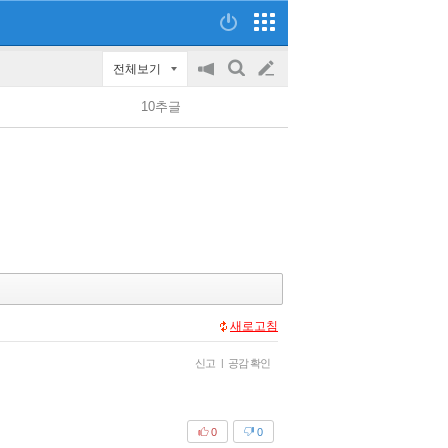
전체보기
공
검
글
지
색
10추글
on/off
쓰
기
새로고침
신고
|
공감 확인
0
0