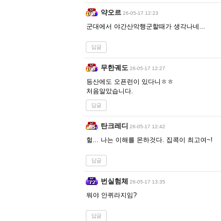
약오르
26-05-17 12:23
군대에서 야간산악행군할때가 생각나네...
답글
무한궤도
26-05-17 12:27
등산에도 오픈런이 있다니ㅎㅎ
처음알았습니다.
답글
탄크레디
26-05-17 12:42
헐... 나는 이해를 몬하것다. 집콕이 최고여~!
답글
번실험체
26-05-17 13:35
뭐야 안퀴라지임?
답글