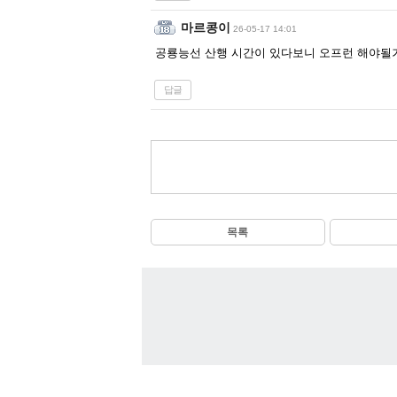
마르콩이
26-05-17 14:01
공룡능선 산행 시간이 있다보니 오프런 해야될
답글
목록