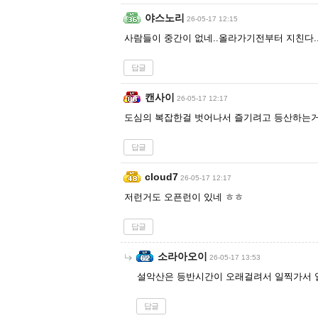
야스노리
26-05-17 12:15
사람들이 중간이 없네..올라가기전부터 지친다.
답글
캔사이
26-05-17 12:17
도심의 복잡한걸 벗어나서 즐기려고 등산하는거
답글
cloud7
26-05-17 12:17
저런거도 오픈런이 있네 ㅎㅎ
답글
소라아오이
26-05-17 13:53
설악산은 등반시간이 오래걸려서 일찍가서 
답글