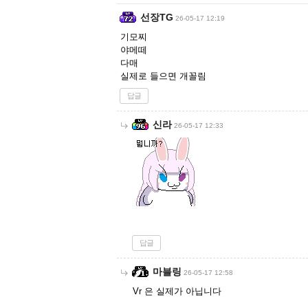
선장TG
26-05-17 12:19
기모찌
야메떼
다매
실제로 들으면 개꼴림
답글
신라
26-05-17 12:33
답글
마블링
26-05-17 12:58
Vr 은 실제가 아닙니다