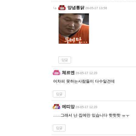
양념통닭
26-05-17 13:56
답글
체르엔
26-05-17 12:20
어차피 못하는사람들이 다수일건데
답글
에띠앙
26-05-17 12:20
......그래서 난 집에만 있습니다 핫핫핫 ㅠㅜ
답글