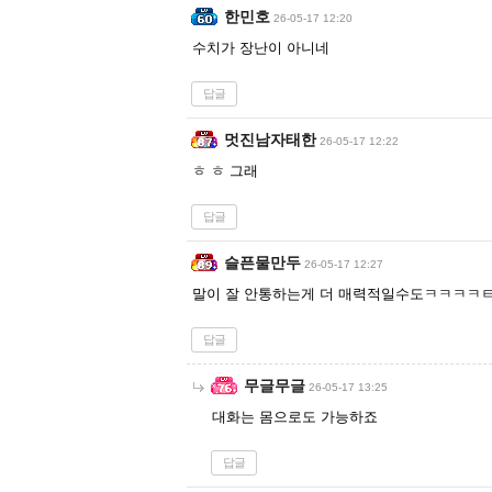
한민호
26-05-17 12:20
수치가 장난이 아니네
답글
멋진남자태한
26-05-17 12:22
ㅎ ㅎ 그래
답글
슬픈물만두
26-05-17 12:27
말이 잘 안통하는게 더 매력적일수도ㅋㅋㅋㅋ
답글
무글무글
26-05-17 13:25
대화는 몸으로도 가능하죠
답글