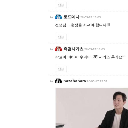
답글
로드데나
26-05-17 13:03
선생님... 현생을 사셔야 합니다!!!
답글
흑검사가츠
26-05-17 13:03
각코이 야바이 우마이 3E 시리즈 추가요~
답글
nazababara
26-05-17 13:51