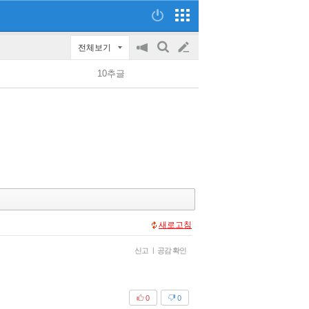
전체보기
공
검
글
지
색
10추글
on/off
쓰
기
새로고침
신고
|
공감 확인
0
0