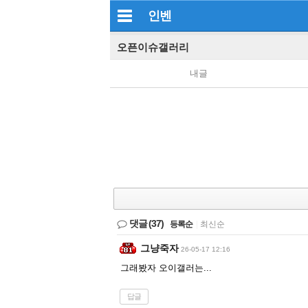
인벤
오픈이슈갤러리
내글
댓글
(37)
등록순
|
최신순
그냥죽자
26-05-17 12:16
그래봤자 오이갤러는...
답글