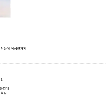
잡히는게 이상한거지
거임
해본건데
 핵심