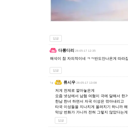
답글
다롱디리
26-05-17 12:35
해석이 참 자의적이네 ㅋㅋ반도안나온게 따라
답글
류시우
26-05-17 13:08
저게 전제로 깔아놓은게
요즘 넷상에서 남혐 여혐이 극에 달해서 한
한남 한녀 하면서 자국 이성은 깎아내리고
타국 이성들을 지나치게 올려치기 하니까 
막상 번화가 가니까 전혀 그렇지 않았다는게
답글