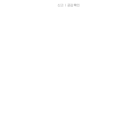
신고
|
공감 확인