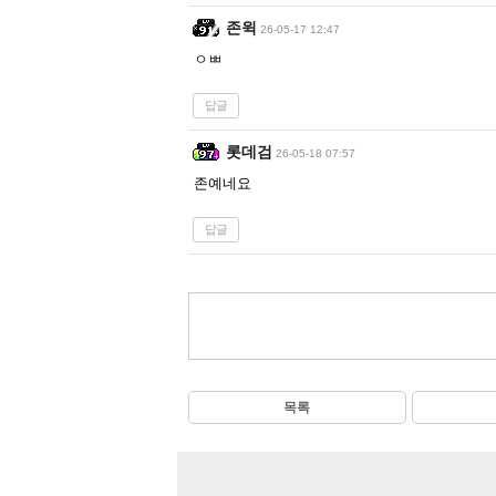
존윅
26-05-17 12:47
ㅇㅃ
답글
롯데검
26-05-18 07:57
존예네요
답글
목록