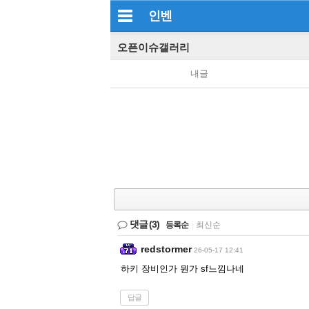
인벤
오픈이슈갤러리
내글
댓글
(3)
등록순
|
최신순
redstormer
26-05-17 12:41
하키 장비인가 뭔가 sf느낌나네
답글