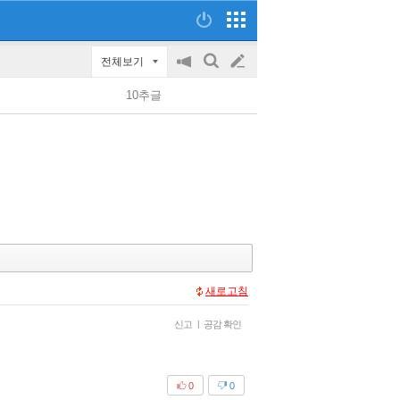
전체보기
공
검
글
지
색
10추글
on/off
쓰
기
새로고침
신고
|
공감 확인
0
0