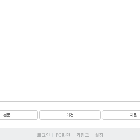
본문
이전
다음
로그인
PC화면
퀵링크
설정