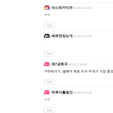
라스트카이져
26-05-17 12:33
ㅇㄷ
답글
예쁘면짖는개
26-05-17 12:33
.
답글
제7공화국
26-05-17 12:35
구라제거기, 멀웨어 제로 이거 두개가 가장 중
답글
하루이틀동안
26-05-17 12:35
ㅇㄷ
답글