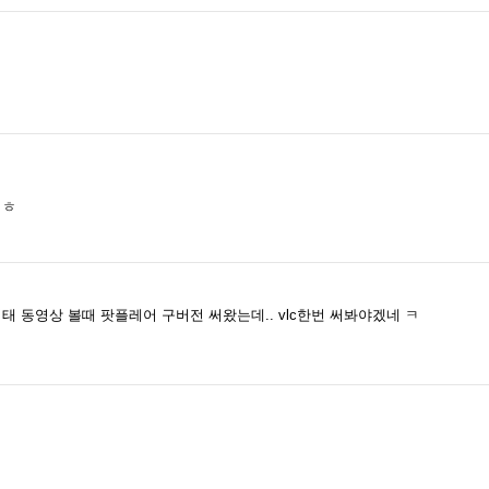
ㅎㅎ
 동영상 볼때 팟플레어 구버전 써왔는데.. vlc한번 써봐야겠네 ㅋ