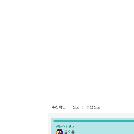
추천확인
신고
스팸신고
전문가 인벤러
풀소유