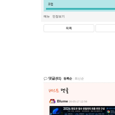
쪼렙
메뉴
인장보기
목록
댓글
(61)
등록순
|
최신순
Blume
26-05-17 12:56