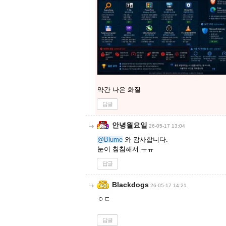
약간 나은 화질
답글
안녕월요일
26-05-17 13:04
@Blume
와 감사합니다.
눈이 침침해서 ㅠㅠ
답글
Blackdogs
26-05-17 14:21
ㅇㄷ
답글