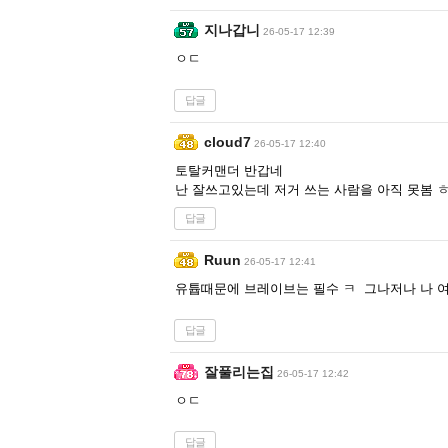
지나갑니
26-05-17 12:39
ㅇㄷ
답글
cloud7
26-05-17 12:40
토탈커맨더 반갑네
난 잘쓰고있는데 저거 쓰는 사람을 아직 못봄 
답글
Ruun
26-05-17 12:41
유튭때문에 브레이브는 필수 ㅋ 그나저나 나 여태
답글
잘풀리는집
26-05-17 12:42
ㅇㄷ
답글