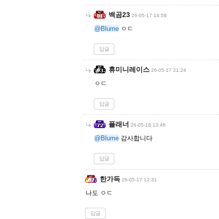
백곰23
26-05-17 14:59
@Blume
ㅇㄷ
답글
휴미니레이스
26-05-17 21:24
ㅇㄷ
답글
플래너
26-05-18 13:46
@Blume
감사합니다
답글
한가득
26-05-17 12:31
나도 ㅇㄷ
답글