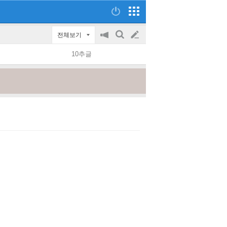
전체보기
공
검
글
지
색
10추글
on/off
쓰
기