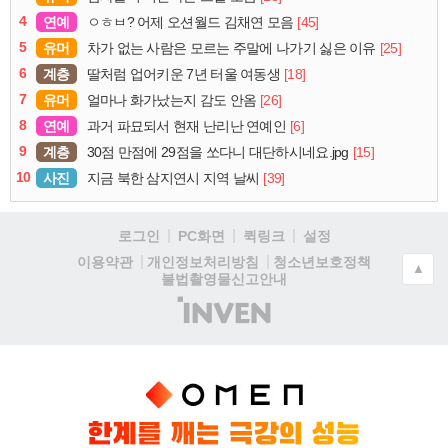
4
연예
[45]
ㅇㅎㅂ? 어제 오션월드 김채연 모음
5
유머
[25]
차가 없는 사람은 모르는 주말에 나가기 싫은 이유
6
계층
[18]
딸처럼 업어키운 7년 터울 여동생
7
유머
[26]
얼마나 화가났는지 감도 안옴
8
연예
[6]
과거 파묘되서 현재 난리난 연예인
9
계층
[15]
30점 만점에 29점을 쏘다니 대단하시네요.jpg
10
사진
[39]
지금 북한 삼지연시 지역 날씨
로그인
PC화면
퀵링크
설정
청소년보호정책
이용약관
개인정보처리방침
▲
불법촬영물신고안내
(주)
인
벤