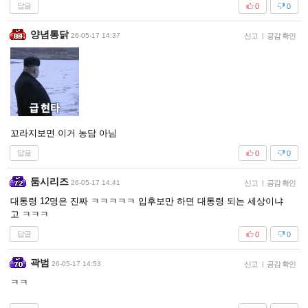
답글
0
0
양념통닭
26-05-17 14:37
신고
|
공감 확인
꼬라지보면 이거 농담 아님
답글
0
0
둠시리즈
26-05-17 14:41
신고
|
공감 확인
대통령 12명은 진짜 ㅋㅋㅋㅋㅋ 입후보만 하면 대통령 되는 세상이냐
고 ㅋㅋㅋ
답글
0
0
곽범
26-05-17 14:53
신고
|
공감 확인
ㅋㅋ