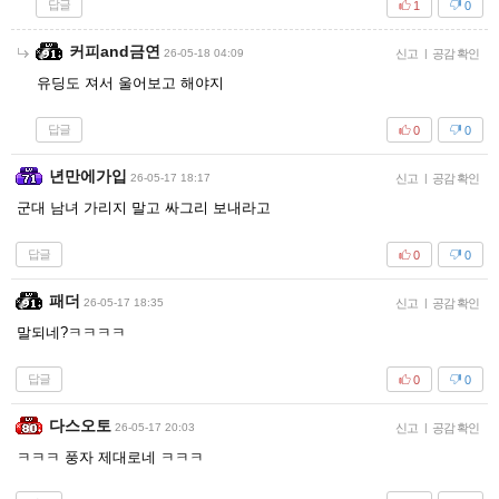
답글
1
0
커피and금연
26-05-18 04:09
신고
|
공감 확인
유딩도 져서 울어보고 해야지
답글
0
0
년만에가입
26-05-17 18:17
신고
|
공감 확인
군대 남녀 가리지 말고 싸그리 보내라고
답글
0
0
패더
26-05-17 18:35
신고
|
공감 확인
말되네?ㅋㅋㅋㅋ
답글
0
0
다스오토
26-05-17 20:03
신고
|
공감 확인
ㅋㅋㅋ 풍자 제대로네 ㅋㅋㅋ