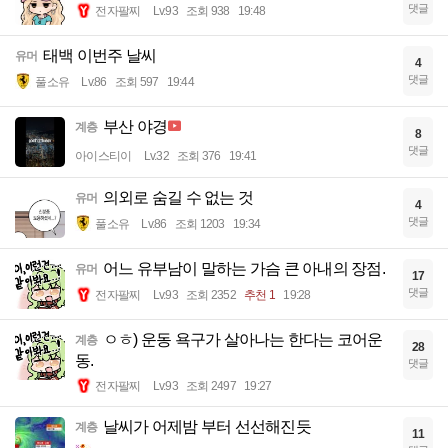
댓글
전자팔찌
Lv.93
조회 938
19:48
태백 이번주 날씨
유머
4
댓글
풀소유
Lv.86
조회 597
19:44
부산 야경
계층
8
댓글
아이스티이
Lv.32
조회 376
19:41
의외로 숨길 수 없는 것
유머
4
댓글
풀소유
Lv.86
조회 1203
19:34
어느 유부남이 말하는 가슴 큰 아내의 장점.
유머
17
댓글
전자팔찌
Lv.93
조회 2352
추천 1
19:28
ㅇㅎ) 운동 욕구가 살아나는 한다는 코어운
계층
28
동.
댓글
전자팔찌
Lv.93
조회 2497
19:27
날씨가 어제밤 부터 선선해진듯
계층
11