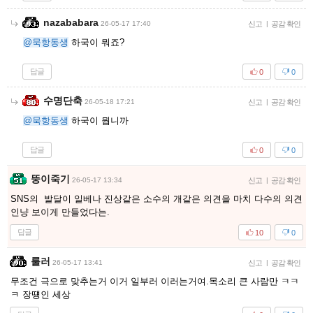
nazababara
26-05-17 17:40
신고
|
공감 확인
@묵항동생
하국이 뭐죠?
답글
0
0
수명단축
26-05-18 17:21
신고
|
공감 확인
@묵항동생
하국이 뭡니까
답글
0
0
뚱이죽기
26-05-17 13:34
신고
|
공감 확인
SNS의 발달이 일베나 진상같은 소수의 개같은 의견을 마치 다수의 의견
인냥 보이게 만들었다는.
답글
10
0
룰러
26-05-17 13:41
신고
|
공감 확인
무조건 극으로 맞추는거 이거 일부러 이러는거여.목소리 큰 사람만 ㅋㅋ
ㅋ 장떙인 세상