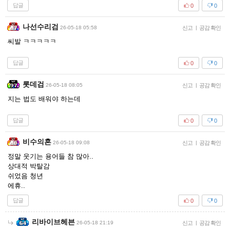
답글
0
0
나선수리검
26-05-18 05:58
신고
|
공감 확인
씨발 ㅋㅋㅋㅋㅋ
답글
0
0
롯데검
26-05-18 08:05
신고
|
공감 확인
지는 법도 배워야 하는데
답글
0
0
비수의혼
26-05-18 09:08
신고
|
공감 확인
정말 웃기는 용어들 참 많아..
상대적 박탈감
쉬었음 청년
에휴..
답글
0
0
리바이브헤븐
26-05-18 21:19
신고
|
공감 확인