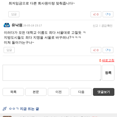
최저임금으로 다른 회사원이랑 맞춰줍니다~
답글
0
0
유낙원
26-05-19 23:17
신고
|
공감 확인
이러다가 모든 대학교 이름도 죄다 서울대로 고칠듯 ㅋ
지방도시들도 죄다 지명을 서울로 바꾸려나?ㅋㅋㅋ
미쳐 돌아가는구나~
답글
0
0
새로고침
등록
목록
본문
이전
다음
댓글보기
ㅇㅇㄱ 지금 뜨는 글