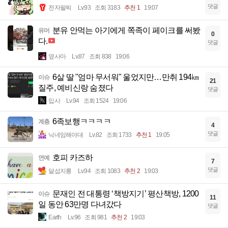
댓글
전자팔찌
Lv.93
조회 3183
추천 1
19:07
분유 안먹는 아기에게 쪽족이 페이크를 써봤
유머
0
다.
댓글
옆사마
Lv.87
조회 838
19:06
6살 딸 "엄마 무서워" 울었지만…만취 194㎞
이슈
21
질주, 예비신랑 숨졌다
댓글
입사
Lv.94
조회 1524
19:06
6족보행ㅋㅋㅋㅋ
계층
4
댓글
닉네임해야대
Lv.82
조회 1733
추천 1
19:05
호피 카즈하
연예
7
댓글
달섭지롱
Lv.94
조회 1083
추천 2
19:03
문재인 전 대통령 ‘책방지기’ 평산책방, 1200
이슈
11
일 동안 63만명 다녀갔다
댓글
Earth
Lv.96
조회 981
추천 2
19:03