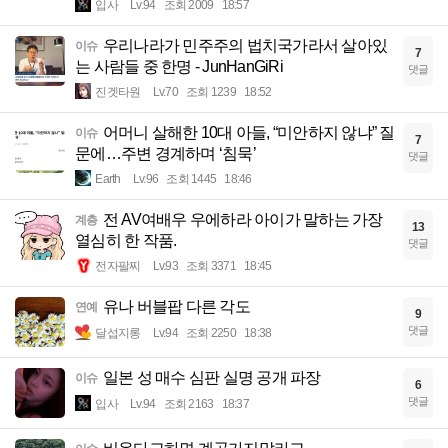
입사
Lv.94
조회 2009
18:57
우리나라가 민주주의 법치국가라서 살아있
이슈
7
는 사람들 중 한명 - JunHanGiRi
댓글
진겟타원
Lv.70
조회 1239
18:52
어머니 살해한 10대 아들, “미안하지 않냐” 질
이슈
7
문에…주변 경계하며 ‘침묵’
댓글
Earth
Lv.96
조회 1445
18:46
전 AV여배우 우에하라 아이가 말하는 가장
계층
13
열심히 한 작품.
댓글
전자팔찌
Lv.93
조회 3371
18:45
유나 버블팝 다른 각도
연예
9
댓글
달섭지롱
Lv.94
조회 2250
18:38
일본 성 매수 심판 실명 공개 파장
이슈
6
댓글
입사
Lv.94
조회 2163
18:37