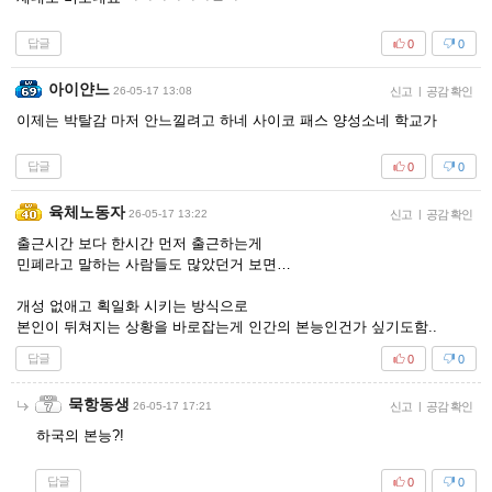
답글
0
0
아이얀느
26-05-17 13:08
신고
|
공감 확인
이제는 박탈감 마저 안느낄려고 하네 사이코 패스 양성소네 학교가
답글
0
0
육체노동자
26-05-17 13:22
신고
|
공감 확인
출근시간 보다 한시간 먼저 출근하는게
민폐라고 말하는 사람들도 많았던거 보면…
개성 없애고 획일화 시키는 방식으로
본인이 뒤쳐지는 상황을 바로잡는게 인간의 본능인건가 싶기도함..
답글
0
0
묵항동생
26-05-17 17:21
신고
|
공감 확인
하국의 본능?!
답글
0
0