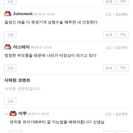
답글
0
0
Johnmott
26-05-17 15:40
신고
|
공감 확인
잘생긴 애들 다 못생기게 성형수술 해주면 내 인정한다
답글
0
0
아스테아
26-05-17 16:41
신고
|
공감 확인
멍청한 부모충들 때문에 나라가 비정상이 되가고 있다
답글
0
0
삭제된 코멘트
삭제된 코멘트입니다.
답글
어쭈
26-05-17 19:27
신고
|
공감 확인
유치원 유아기때부터 잘 지는법을 배워야합니다 선생님