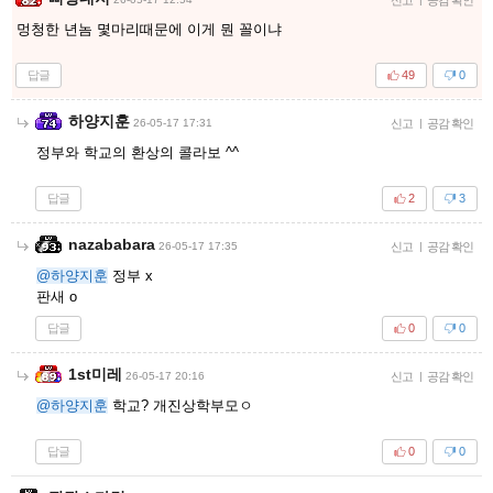
멍청한 년놈 몇마리때문에 이게 뭔 꼴이냐
답글
49
0
하양지훈
26-05-17 17:31
신고
|
공감 확인
정부와 학교의 환상의 콜라보 ^^
답글
2
3
nazababara
26-05-17 17:35
신고
|
공감 확인
@하양지훈
정부 x
판새 o
답글
0
0
1st미레
26-05-17 20:16
신고
|
공감 확인
@하양지훈
학교? 개진상학부모ㅇ
답글
0
0