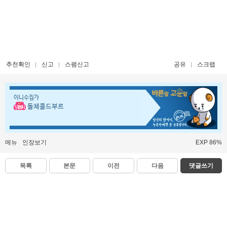
추천확인
신고
스팸신고
공유
스크랩
이니수집가
돌체콜드부르
메뉴
인장보기
EXP 86%
목록
본문
이전
다음
댓글쓰기