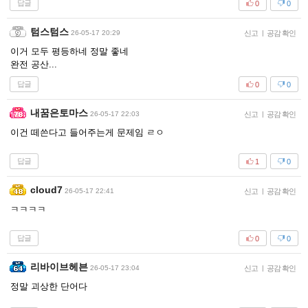
답글
0
0
텀스텀스
26-05-17 20:29
신고
|
공감 확인
이거 모두 평등하네 정말 좋네
완전 공산...
답글
0
0
내꿈은토마스
26-05-17 22:03
신고
|
공감 확인
이건 떼쓴다고 들어주는게 문제임 ㄹㅇ
답글
1
0
cloud7
26-05-17 22:41
신고
|
공감 확인
ㅋㅋㅋㅋ
답글
0
0
리바이브헤븐
26-05-17 23:04
신고
|
공감 확인
정말 괴상한 단어다