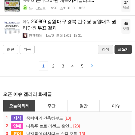
비온다고하면 계곡가지말라고..
이슈
27
댓글
드라고노브
Lv.90
조회 3110
18:32
260809 강원 대구 경북 민주당 당원대회 권
이슈
40
리당원 투표 결과
댓글
진겟타원
Lv.70
조회 1701
18:31
최근
다음
검색
글쓰기
1
2
3
4
5
오픈 이슈 갤러리 화제글
오늘의 화제
주간
월간
이슈
1
지식
[18]
중력댐의 건축해부도
2
연예
[23]
다음주 놀토 리센느 출연...
3
유머
[13]
남자들이 미친다는 스킬 모음