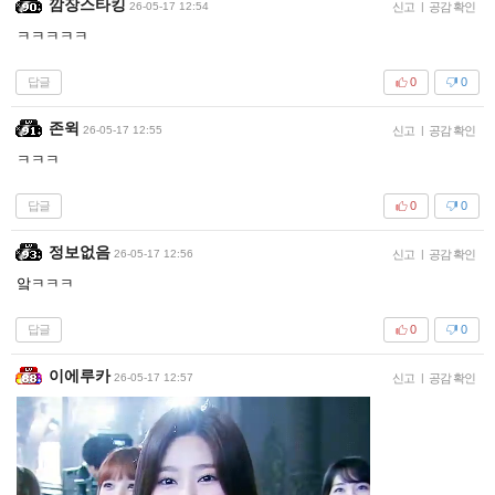
깜장스타킹
26-05-17 12:54
신고
|
공감 확인
ㅋㅋㅋㅋㅋ
답글
0
0
존윅
26-05-17 12:55
신고
|
공감 확인
ㅋㅋㅋ
답글
0
0
정보없음
26-05-17 12:56
신고
|
공감 확인
앜ㅋㅋㅋ
답글
0
0
이에루카
26-05-17 12:57
신고
|
공감 확인