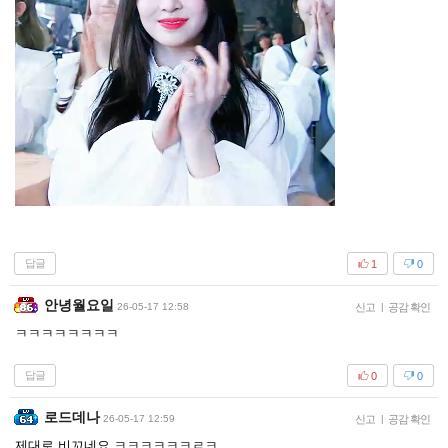
답글
1
0
안녕월요일
26-05-17 12:58
신고
|
공감 확인
ㅋㅋㅋㅋㅋㅋㅋㅋ
답글
0
0
로드데나
26-05-17 12:59
신고
|
공감 확인
제대로 비꼬네요 ㅋㅋㅋㅋㅋㅋㄹㅋ