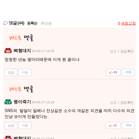
댓글
(44)
등록순
|
최신순
새로고침
삐형대지
26-05-17 12:54
신고
|
공감 확인
멍청한 년놈 몇마리때문에 이게 뭔 꼴이냐
답글
이동
49
0
뚱이죽기
26-05-17 13:34
신고
|
공감 확인
SNS의 발달이 일베나 진상같은 소수의 개같은 의견을 마치 다수의 의견
인냥 보이게 만들었다는.
답글
이동
10
0
삐형대지
26-05-17 12:54
신고
|
공감 확인