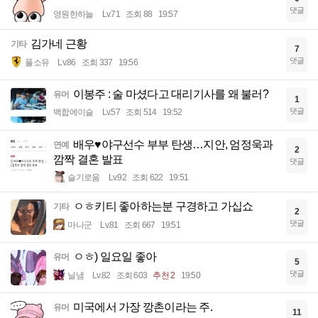
댓글
영원한하늘
Lv.71
조회 88
19:57
김가네 근황
기타
7
댓글
풀소유
Lv.86
조회 337
19:56
이봉주 : 술 마셨다고 대리기사를 왜 불러?
유머
1
댓글
백합에이슬
Lv.57
조회 514
19:52
배우♥야구선수 부부 탄생…지안, 엄정욱과
연예
2
깜짝 결혼 발표
댓글
슬기로움
Lv.92
조회 622
19:51
ㅇㅎ키티 좋아하는분 구경하고 가십쇼
기타
2
댓글
마나군
Lv.81
조회 667
19:51
ㅇㅎ) 일요일 좋아
유머
5
댓글
닐냄
Lv.82
조회 603
추천 2
19:50
미국에서 가장 깡촌이라는 주.
유머
11