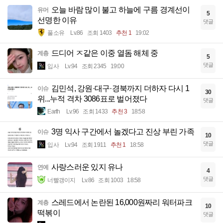
오늘 바람 많이 불고 하늘에 구름 경계선이
유머
5
선명한 이유
댓글
풀소유
Lv.86
조회 1403
추천 1
19:02
드디어 ㅈ같은 이중 열돔 해체 중
계층
5
댓글
입사
Lv.94
조회 2345
19:00
김민석, 강원·대구·경북까지 더하자 다시 1
이슈
30
위...누적 격차 3086표로 벌어졌다
댓글
Earth
Lv.96
조회 1433
추천 3
18:58
3명 익사 구간에서 놀겠다고 진상 부린 가족
이슈
10
댓글
입사
Lv.94
조회 1911
추천 1
18:58
사랑스러운 있지 유나
연예
4
댓글
너빨갱이지
Lv.86
조회 1003
18:58
스레드에서 논란된 16,000원짜리 워터파크
계층
10
떡볶이
댓글