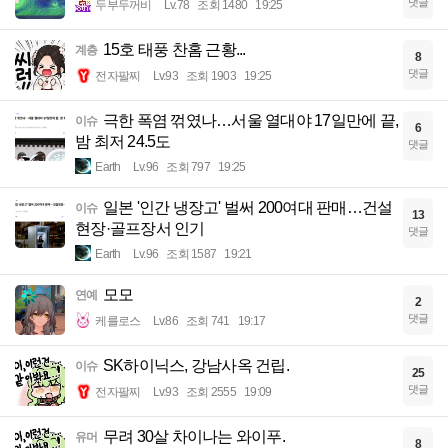
댓글
두부두꺼비
Lv.78
조회 1480
19:25
15호 태풍 찬홈 근황...
계층
8
댓글
전자팔찌
Lv.93
조회 1903
19:25
극한 폭염 꺾였나…서울 열대야 17일만에 끝,
이슈
6
밤 최저 24.5도
댓글
Earth
Lv.96
조회 797
19:25
일본 '인간 냉장고' 벌써 200여대 판매…건설
이슈
13
현장·골프장서 인기
댓글
Earth
Lv.96
조회 1587
19:21
모모
연예
2
댓글
케를로스
Lv.86
조회 741
19:17
SK하이닉스, 강남사옥 건립.
이슈
25
댓글
전자팔찌
Lv.93
조회 2555
19:09
무려 30살 차이나는 와이푸.
유머
8