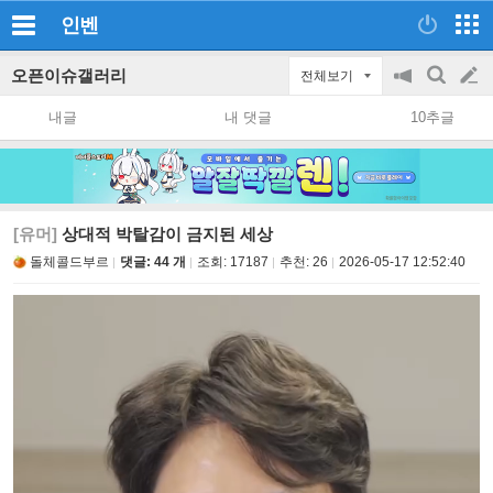
인벤
오픈이슈갤러리
전체보기
공
검
글
지
색
내글
내 댓글
10추글
on/off
쓰
기
[유머]
상대적 박탈감이 금지된 세상
돌체콜드부르
댓글: 44 개
조회:
17187
추천:
26
2026-05-17 12:52:40