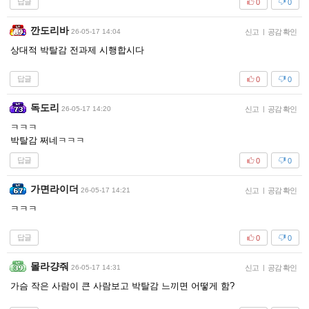
답글
0
0
깐도리바
26-05-17 14:04
신고
|
공감 확인
상대적 박탈감 전과제 시행합시다
답글
0
0
독도리
26-05-17 14:20
신고
|
공감 확인
ㅋㅋㅋ
박탈감 쩌네ㅋㅋㅋ
답글
0
0
가면라이더
26-05-17 14:21
신고
|
공감 확인
ㅋㅋㅋ
답글
0
0
몰라걍줘
26-05-17 14:31
신고
|
공감 확인
가슴 작은 사람이 큰 사람보고 박탈감 느끼면 어떻게 함?