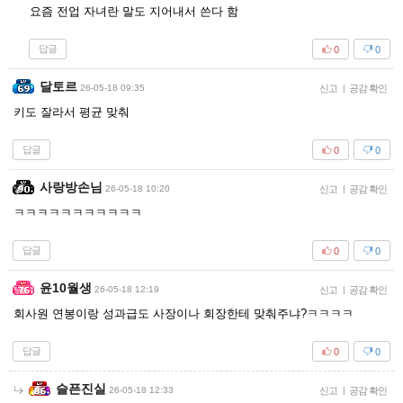
요즘 전업 자녀란 말도 지어내서 쓴다 함
답글
0
0
달토르
26-05-18 09:35
신고
|
공감 확인
키도 잘라서 평균 맞춰
답글
0
0
사랑방손님
26-05-18 10:20
신고
|
공감 확인
ㅋㅋㅋㅋㅋㅋㅋㅋㅋㅋㅋ
답글
0
0
윤10월생
26-05-18 12:19
신고
|
공감 확인
회사원 연봉이랑 성과급도 사장이나 회장한테 맞춰주냐?ㅋㅋㅋㅋ
답글
0
0
슬픈진실
26-05-18 12:33
신고
|
공감 확인