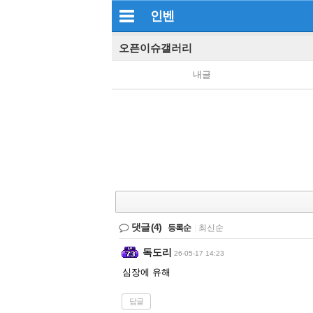
인벤
오픈이슈갤러리
내글
댓글
(4)
등록순
|
최신순
독도리
26-05-17 14:23
심장에 유해
답글