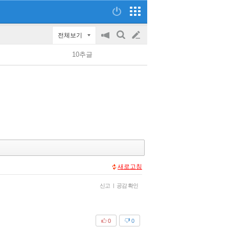
전체보기
공
검
글
지
색
10추글
on/off
쓰
기
새로고침
신고
|
공감 확인
0
0