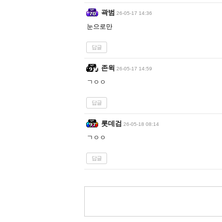
곽범
26-05-17 14:36
눈으로만
답글
존윅
26-05-17 14:59
ㄱㅇㅇ
답글
롯데검
26-05-18 08:14
ㄱㅇㅇ
답글