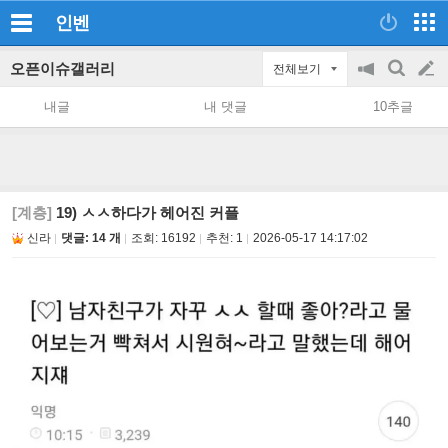
인벤
오픈이슈갤러리
전체보기
공
검
글
지
색
내글
내 댓글
10추글
on/off
쓰
기
[계층]
19) ㅅㅅ하다가 헤어진 커플
신라
댓글: 14 개
조회:
16192
추천:
1
2026-05-17 14:17:02