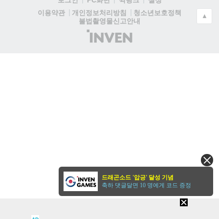
로그인
PC화면
퀵링크
설정
청소년보호정책
이용약관
개인정보처리방침
▲
불법촬영물신고안내
(주)
인
벤
드래곤소드 '압긍' 달성 기념
축하 댓글달면 10 명에게 코드 증정