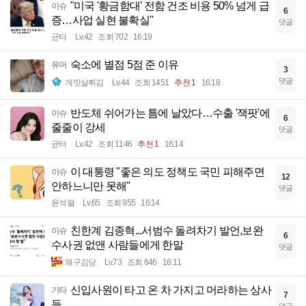
"미국 '황금함대' 전함 건조 비용 50% 넘게 급
이슈
6
증…사업 실현 불확실"
댓글
균터
Lv.42
조회 702
16:19
숙소에 별점 5점 준 이유
유머
3
댓글
게맛살튀김
Lv.44
조회 1451
추천 1
16:18
반도체 쉬어가는 틈에 날았다…수출 '잭팟'에
이슈
6
줄줄이 강세
댓글
균터
Lv.42
조회 1146
추천 1
16:14
이 대통령 "좋은 의도 정책도 국민 피해주면
이슈
12
안하느니만 못해"
댓글
윤석렬
Lv.65
조회 955
16:14
친한계 김종혁...서범수 돌려차기 발언,보완
이슈
6
수사권 없앤 사람들에게 한말
댓글
왜구김당
Lv.73
조회 646
16:11
신입사원이 타고 온 차 가지고 머라하는 상사
기타
7
들