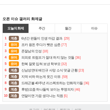
오픈 이슈 갤러리 화제글
오늘의 화제
주간
월간
이슈
1
계층
[29]
6년간 편돌이 인생 마감 결과.
2
유머
[77]
조카 용돈 주다가 뺏은 삼촌
3
유머
[18]
존잘남의 인성
4
유머
[36]
의외로 트럼프가 절대 하지 않는 것들
5
유머
[32]
한복 잘못 입혀 보낸 학부모
6
계층
[23]
신남성연대 배인규 사망 소식 댓글 근황
7
계층
[59]
지역 비하 하는게 웃긴 이유.
8
계층
[36]
드래곤볼 40주년 리스펙트하는 만화작가들
9
계층
[46]
후방)요즘 하나둘씩 보이는 투명의자
10
계층
[5]
연말이면 가끔 생각나는 직원