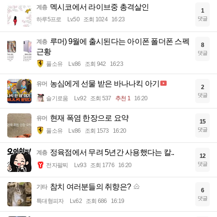
멕시코에서 라이브중 총격살인
계층
1
댓글
하루5프로
Lv.50
조회 1024
16:23
루머) 9월에 출시된다는 아이폰 폴더폰 스펙
계층
8
근황
댓글
풀소유
Lv.86
조회 942
16:23
농심에게 선물 받은 바나나킥 아기
유머
2
댓글
슬기로움
Lv.92
조회 537
추천 1
16:20
현재 폭염 한장으로 요약
유머
15
댓글
풀소유
Lv.86
조회 1573
16:20
정육점에서 무려 5년간 사용했다는 칼..
계층
12
댓글
전자팔찌
Lv.93
조회 1776
16:20
참치 여러분들의 취향은?
기타
6
댓글
특대형피자
Lv.62
조회 686
16:19