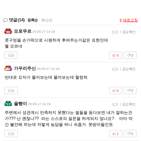
댓글
(14)
등록순
|
최신순
새로고침
모로무르
26-05-17 14:18
신고
|
공감 확인
콧구멍을 손가락으로 시원하게 후벼주는거같은 표현인데
뭘 모르네
답글
0
0
가우리주신
26-05-17 14:19
신고
|
공감 확인
반대로 요자가 물어보는데 물어보는데 헐렁혀
답글
0
0
을빵이
26-05-17 14:19
신고
|
공감 확인
주변에서 성관계시 만족하지 못했다는 썰들을 듣다보면 내가 잘하는건
가??? 난 괜찮나?? 라는 스스로의 질문을 하게되지 않나요? 아마 약
간 불안해 하는데 저렇게 농담을 하니 속좁거 못받아들인듯
답글
1
0