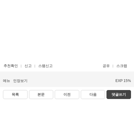
추천확인
신고
스팸신고
공유
스크랩
메뉴
인장보기
EXP 15%
목록
본문
이전
다음
댓글쓰기