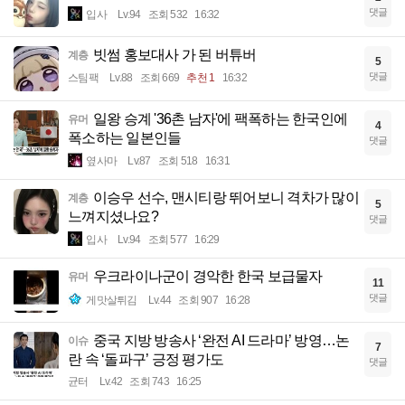
댓글
입사
Lv.94
조회 532
16:32
빗썸 홍보대사 가 된 버튜버
계층
5
댓글
스팀팩
Lv.88
조회 669
추천 1
16:32
일왕 승계 '36촌 남자'에 팩폭하는 한국인에
유머
4
폭소하는 일본인들
댓글
옆사마
Lv.87
조회 518
16:31
이승우 선수, 맨시티랑 뛰어보니 격차가 많이
계층
5
느껴지셨나요?
댓글
입사
Lv.94
조회 577
16:29
우크라이나군이 경악한 한국 보급물자
유머
11
댓글
게맛살튀김
Lv.44
조회 907
16:28
중국 지방 방송사 ‘완전 AI 드라마’ 방영…논
이슈
7
란 속 ‘돌파구’ 긍정 평가도
댓글
균터
Lv.42
조회 743
16:25