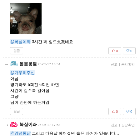
@복실이좌
3시간 꽤 힘드셨겠네요..
답글
0
0
봄봄봉필
26-05-17 16:54
신고
|
공감 확인
@가우리주신
아님
명기라도 5회전 6회전 하면
시간이 갈수록 길어짐
그냥
님이 간만에 하는거임
답글
0
0
복실이좌
26-05-17 17:53
신고
|
공감 확인
@양념통닭
그리고 다음날 헤어졌던 슬픈 과거가 있습니다...