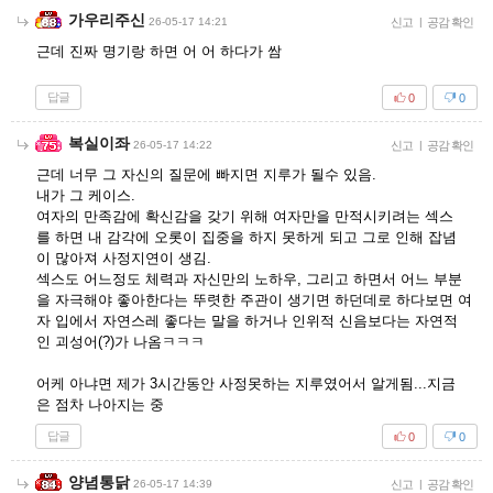
가우리주신
26-05-17 14:21
신고
|
공감 확인
근데 진짜 명기랑 하면 어 어 하다가 쌈
답글
0
0
복실이좌
26-05-17 14:22
신고
|
공감 확인
근데 너무 그 자신의 질문에 빠지면 지루가 될수 있음.
내가 그 케이스.
여자의 만족감에 확신감을 갖기 위해 여자만을 만적시키려는 섹스
를 하면 내 감각에 오롯이 집중을 하지 못하게 되고 그로 인해 잡념
이 많아져 사정지연이 생김.
섹스도 어느정도 체력과 자신만의 노하우, 그리고 하면서 어느 부분
을 자극해야 좋아한다는 뚜렷한 주관이 생기면 하던데로 하다보면 여
자 입에서 자연스레 좋다는 말을 하거나 인위적 신음보다는 자연적
인 괴성어(?)가 나옴ㅋㅋㅋ
어케 아냐면 제가 3시간동안 사정못하는 지루였어서 알게됨...지금
은 점차 나아지는 중
답글
0
0
양념통닭
26-05-17 14:39
신고
|
공감 확인