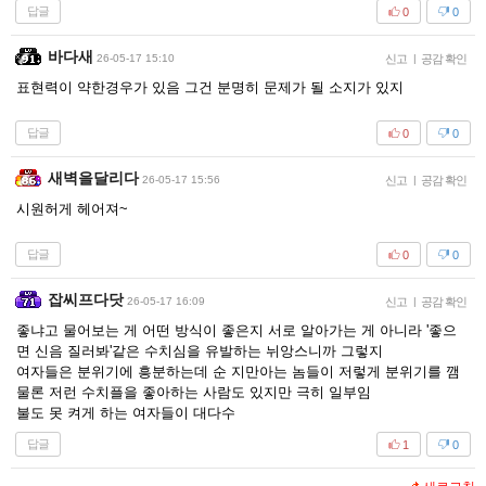
답글
0
0
바다새
26-05-17 15:10
신고
|
공감 확인
표현력이 약한경우가 있음 그건 분명히 문제가 될 소지가 있지
답글
0
0
새벽을달리다
26-05-17 15:56
신고
|
공감 확인
시원허게 헤어져~
답글
0
0
잡씨프다닷
26-05-17 16:09
신고
|
공감 확인
좋냐고 물어보는 게 어떤 방식이 좋은지 서로 알아가는 게 아니라 '좋으
면 신음 질러봐'같은 수치심을 유발하는 뉘앙스니까 그렇지
여자들은 분위기에 흥분하는데 순 지만아는 놈들이 저렇게 분위기를 깸
물론 저런 수치플을 좋아하는 사람도 있지만 극히 일부임
불도 못 켜게 하는 여자들이 대다수
답글
1
0