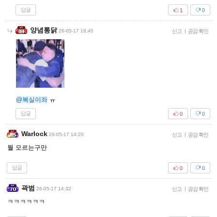
답글
1
0
양념통닭
26-05-17 18:40
신고
|
공감 확인
@복실이좌
ㅠ
답글
0
0
Warlock
26-05-17 14:20
신고
|
공감 확인
뭘 모르는구만
답글
0
0
곽범
26-05-17 14:32
신고
|
공감 확인
ㅋㅋㅋㅋㅋㅋ