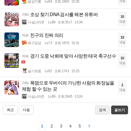
댓글
달섭지롱
Lv.94
조회 2466
15:35
조상 찾기 DNA 검사를 해본 유튜버
기타
10
댓글
사실난라쿤
Lv.89
조회 3517
15:34
친구의 진짜 의리
이슈
10
댓글
왜구김당
Lv.73
조회 1978
15:31
경기 도중 낙뢰에 맞아 사망한 태국 축구선수
이슈
10
댓글
슬기로움
Lv.92
조회 1743
15:25
폭염으로 두바이의 가난한 사람의 화장실을
기타
2
체험 할 수 있는 곳
댓글
사실난라쿤
Lv.89
조회 2945
15:24
최근
다음
검색
글쓰기
1
2
3
4
5