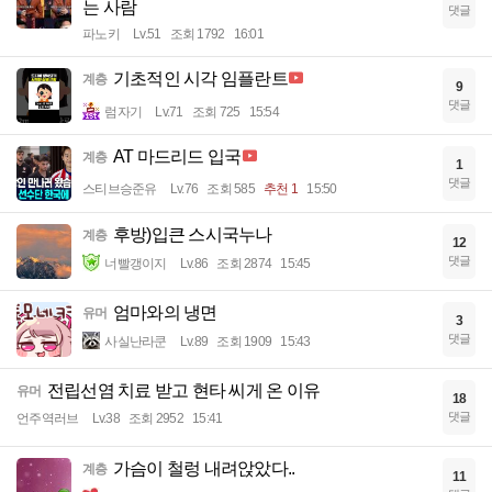
는 사람
댓글
파노키
Lv.51
조회 1792
16:01
기초적인 시각 임플란트
계층
9
댓글
럼자기
Lv.71
조회 725
15:54
AT 마드리드 입국
계층
1
댓글
스티브승준유
Lv.76
조회 585
추천 1
15:50
후방)입큰 스시국누나
계층
12
댓글
너빨갱이지
Lv.86
조회 2874
15:45
엄마와의 냉면
유머
3
댓글
사실난라쿤
Lv.89
조회 1909
15:43
전립선염 치료 받고 현타 씨게 온 이유
유머
18
댓글
언주역러브
Lv.38
조회 2952
15:41
가슴이 철렁 내려앉았다..
계층
11