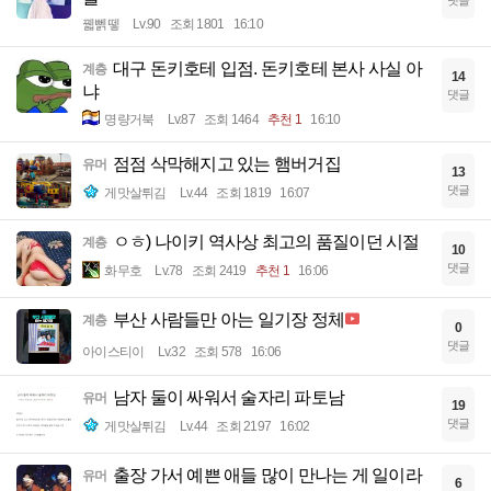
댓글
꿻뻵뗗
Lv.90
조회 1801
16:10
대구 돈키호테 입점. 돈키호테 본사 사실 아
계층
14
냐
댓글
명량거북
Lv.87
조회 1464
추천 1
16:10
점점 삭막해지고 있는 햄버거집
유머
13
댓글
게맛살튀김
Lv.44
조회 1819
16:07
ㅇㅎ) 나이키 역사상 최고의 품질이던 시절
계층
10
댓글
화무호
Lv.78
조회 2419
추천 1
16:06
부산 사람들만 아는 일기장 정체
계층
0
댓글
아이스티이
Lv.32
조회 578
16:06
남자 둘이 싸워서 술자리 파토남
유머
19
댓글
게맛살튀김
Lv.44
조회 2197
16:02
출장 가서 예쁜 애들 많이 만나는 게 일이라
유머
6