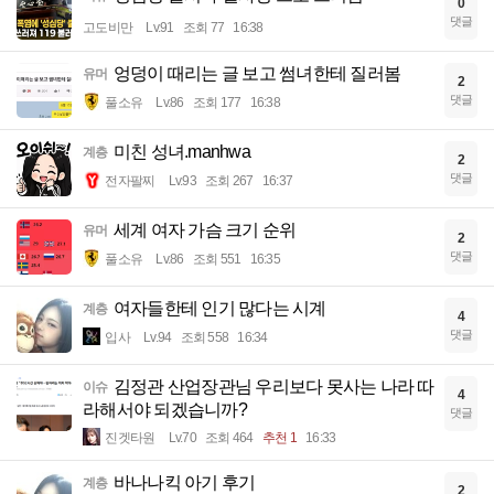
0
댓글
고도비만
Lv.91
조회 77
16:38
엉덩이 때리는 글 보고 썸녀한테 질러봄
유머
2
댓글
풀소유
Lv.86
조회 177
16:38
미친 성녀.manhwa
계층
2
댓글
전자팔찌
Lv.93
조회 267
16:37
세계 여자 가슴 크기 순위
유머
2
댓글
풀소유
Lv.86
조회 551
16:35
여자들한테 인기 많다는 시계
계층
4
댓글
입사
Lv.94
조회 558
16:34
김정관 산업장관님 우리보다 못사는 나라 따
이슈
4
라해서야 되겠습니까?
댓글
진겟타원
Lv.70
조회 464
추천 1
16:33
바나나킥 아기 후기
계층
2