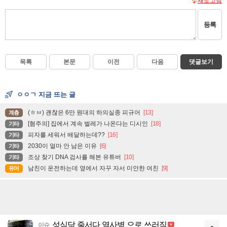
새로고침
등록
목록
본문
이전
다음
댓글보기
ㅇㅇㄱ 지금 뜨는 글
(ㅎㅂ) 괜찮은 6만 원대의 하의실종 피규어
[13]
계층
[혐주의] 집에서 계속 벌레가 나온다는 디시인
[18]
기타
피자를 세워서 배달하는데??
[16]
기타
2030이 얼마 안 남은 이유
[6]
기타
조상 찾기 DNA 검사를 해본 유튜버
[10]
기타
남친이 운전하는데 옆에서 자꾸 자서 미안한 여친
[9]
유머
성심당 줄서다 열사병 으로 쓰러짐
이슈