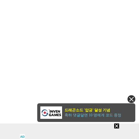
드래곤소드 '압긍' 달성 기념
축하 댓글달면 10 명에게 코드 증정
AD