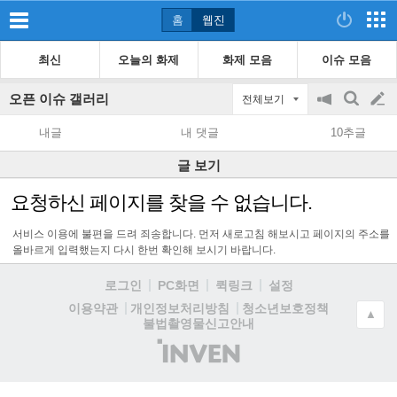
홈
웹진
최신
오늘의 화제
화제 모음
이슈 모음
오픈 이슈 갤러리
전체보기
공
검
글
지
색
내글
내 댓글
10추글
on/off
쓰
글 보기
기
요청하신 페이지를 찾을 수 없습니다.
서비스 이용에 불편을 드려 죄송합니다. 먼저 새로고침 해보시고 페이지의 주소를
올바르게 입력했는지 다시 한번 확인해 보시기 바랍니다.
로그인
PC화면
퀵링크
설정
청소년보호정책
이용약관
개인정보처리방침
▲
불법촬영물신고안내
(주)
인
벤