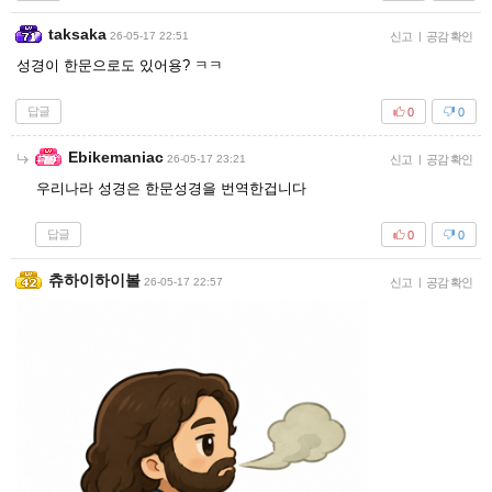
taksaka
26-05-17 22:51
신고
|
공감 확인
성경이 한문으로도 있어용? ㅋㅋ
답글
0
0
Ebikemaniac
26-05-17 23:21
신고
|
공감 확인
우리나라 성경은 한문성경을 번역한겁니다
답글
0
0
츄하이하이볼
26-05-17 22:57
신고
|
공감 확인