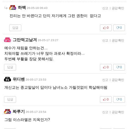
하백
26-05-18 06:43
신고
|
공감 확인
진리는 안 바뀐다고 단지 자기에게 그런 권한이 없다고
답글
0
0
그만먹고남겨
26-05-17 23:27
신고
|
공감 확인
예수가 재림을 안하는건...
치워야할 쓰레기가 너무 많아 과로사 확정이라...
두번째 부활을 장담 못해서임.
답글
0
0
위디벤
26-05-17 23:53
신고
|
공감 확인
개신교는 종교말살이 답이다 남녀노소 가릴것없이 학살해야됨
답글
0
0
짜루기
26-05-17 23:54
신고
|
공감 확인
그럼 이스라엘은 지옥인가?