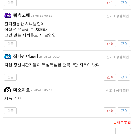
답글
1
0
립츄고혜
26-05-18 00:12
신고
|
공감 확인
전지전능한 하나님인데
실상은 무능력 그 자체라
그걸 믿는 새끼들도 저 모양임
답글
0
0
집나간며느리
26-05-18 00:14
신고
|
공감 확인
저런 정신나간자들이 득실득실한 천국보단 지옥이 낫다
답글
0
0
미소지호
26-05-18 05:47
신고
|
공감 확인
개독 ㅅㅂ
답글
0
0
새로고침