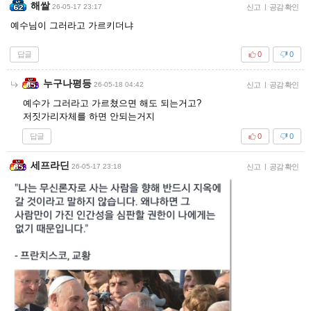
해쌀
26-05-17 23:17
신고
|
공감 확인
예수님이 그러라고 가르키더냐
답글
0
0
누구나평등
26-05-18 04:42
신고
|
공감 확인
예수가 그러라고 가르쳤으면 해도 되는거고?
저짓가리자체를 하면 안되는거지
답글
0
0
세프라딘
26-05-17 23:18
신고
|
공감 확인