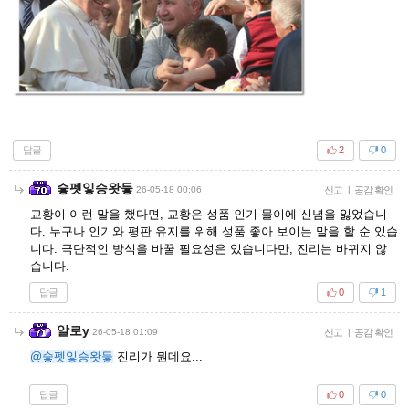
답글
2
0
슿펫잏승왓듷
26-05-18 00:06
신고
|
공감 확인
교황이 이런 말을 했다면, 교황은 성품 인기 몰이에 신념을 잃었습니
다. 누구나 인기와 평판 유지를 위해 성품 좋아 보이는 말을 할 순 있습
니다. 극단적인 방식을 바꿀 필요성은 있습니다만, 진리는 바뀌지 않
습니다.
답글
0
1
알로y
26-05-18 01:09
신고
|
공감 확인
@슿펫잏승왓듷
진리가 뭔데요...
답글
0
0