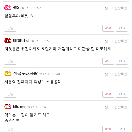
펭2
26-05-17 22:36
신고
|
공감 확인
할렐루야 데헷 ㅎ
답글
0
0
삐형대지
26-05-17 22:38
신고
|
공감 확인
저것들은 뒤질때까지 저럴거라 저렇게라도 미관상 덜 피로하게
답글
1
0
전국노래자랑
26-05-17 22:40
신고
|
공감 확인
서울역 갈때마다 확성기 소음공해 ㅠ
답글
0
0
Blume
26-05-17 22:41
신고
|
공감 확인
멕이는 느낌이 들기도 하고
중의적ㅋ
답글
0
0