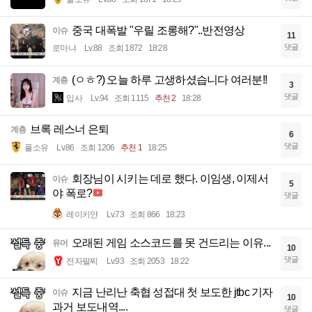
중국 대폭발 "우릴 조롱해?"..반전영상
이슈
11
댓글
로마냐
Lv.88
조회 1872
18:28
(ㅇㅎ?) 오늘 하루 고생하셨습니다 여러분!!
계층
3
댓글
입사
Lv.94
조회 1115
추천 2
18:28
브록 레스너 은퇴
계층
6
댓글
풀소유
Lv.86
조회 1206
추천 1
18:25
회장님이 시키는 데로 했다. 이임생, 이제서
이슈
5
야 폭로?
댓글
레이키얀
Lv.73
조회 866
18:23
오래된 게임 소스코드를 못 건드리는 이유...
유머
10
댓글
전자팔찌
Lv.93
조회 2053
18:22
지금 난리난 축협 성접대 첫 보도한 jtbc 기자
이슈
10
과거 보도내역....
댓글