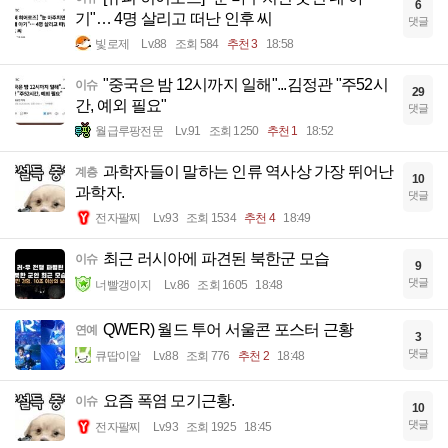
6
기"… 4명 살리고 떠난 인후 씨
댓글
빛로제
Lv.88
조회 584
추천 3
18:58
"중국은 밤 12시까지 일해"...김정관 "주52시
이슈
29
간, 예외 필요"
댓글
월급루팡전문
Lv.91
조회 1250
추천 1
18:52
과학자들이 말하는 인류 역사상 가장 뛰어난
계층
10
과학자.
댓글
전자팔찌
Lv.93
조회 1534
추천 4
18:49
최근 러시아에 파견된 북한군 모습
이슈
9
댓글
너빨갱이지
Lv.86
조회 1605
18:48
QWER) 월드 투어 서울콘 포스터 근황
연예
3
댓글
큐땁이알
Lv.88
조회 776
추천 2
18:48
요즘 폭염 모기근황.
이슈
10
댓글
전자팔찌
Lv.93
조회 1925
18:45