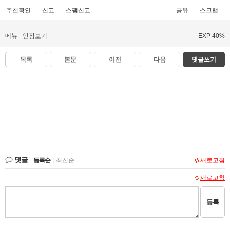
추천확인
신고
스팸신고
공유
스크랩
메뉴
인장보기
EXP 40%
목록
본문
이전
다음
댓글쓰기
댓글
등록순
|
최신순
새로고침
새로고침
등록