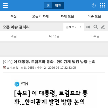
홈
웹진
최신
오늘의 화제
화제 모음
이슈 모음
오픈 이슈 갤러리
전체보기
공
검
글
지
색
내글
내 댓글
10추글
on/off
쓰
기
[이슈]
이 대통령, 트럼프와 통화...한미관계 발전 방향 논의
슬기로움
조회:
2655
추천:
2
2026-05-17 22:43:05