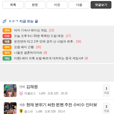
목록
본문
이전
다음
댓글보기
ㅇㅇㄱ 지금 뜨는 글
여자 기숙사 레이싱 게임.
[13]
유머
오늘 오후 6시 30분 핵폭탄 드랍 예정.
[17]
이슈
운전면허 따고 2주 만에 경차 산 사람의 최후..
[18]
계층
요즘 폐미 근황.
[25]
유머
니들은 결혼하지마라
[9]
유머
이환) 페미 의혹 보컬 빠르게 대처하는 중국 게임사#
[4]
게임
김채원
연예
1
댓글
케를로스
Lv.86
조회 105
19:18
현재 분위기 싸한 뮌헨 주전 수비수 인터뷰
계층
2
댓글
풀소유
Lv.86
조회 528
19:14