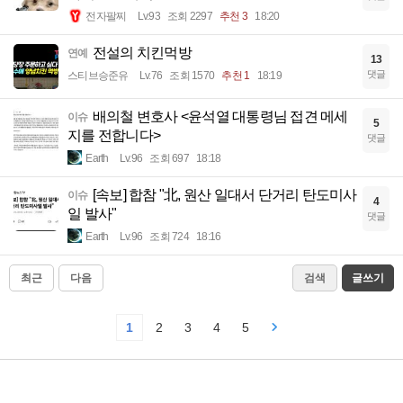
전자팔찌
Lv.93
조회 2297
추천 3
18:20
전설의 치킨먹방
연예
13
댓글
스티브승준유
Lv.76
조회 1570
추천 1
18:19
배의철 변호사 <윤석열 대통령님 접견 메세
이슈
5
지를 전합니다>
댓글
Earth
Lv.96
조회 697
18:18
[속보] 합참 "北, 원산 일대서 단거리 탄도미사
이슈
4
일 발사"
댓글
Earth
Lv.96
조회 724
18:16
최근
다음
검색
글쓰기
1
2
3
4
5