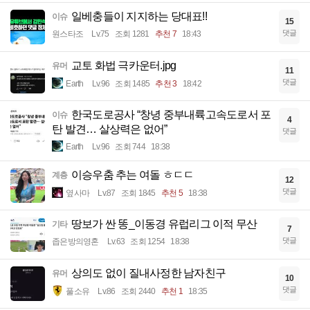
일베충들이 지지하는 당대표!!
이슈
15
댓글
원스타조
Lv.75
조회 1281
추천 7
18:43
교토 화법 극카운터.jpg
유머
11
댓글
Earth
Lv.96
조회 1485
추천 3
18:42
한국도로공사 “창녕 중부내륙고속도로서 포
이슈
4
탄 발견… 살상력은 없어”
댓글
Earth
Lv.96
조회 744
18:38
이승우춤 추는 여돌 ㅎㄷㄷ
계층
12
댓글
옆사마
Lv.87
조회 1845
추천 5
18:38
땅보가 싼 똥_이동경 유럽리그 이적 무산
기타
7
댓글
좁은방의영혼
Lv.63
조회 1254
18:38
상의도 없이 질내사정한 남자친구
유머
10
댓글
풀소유
Lv.86
조회 2440
추천 1
18:35