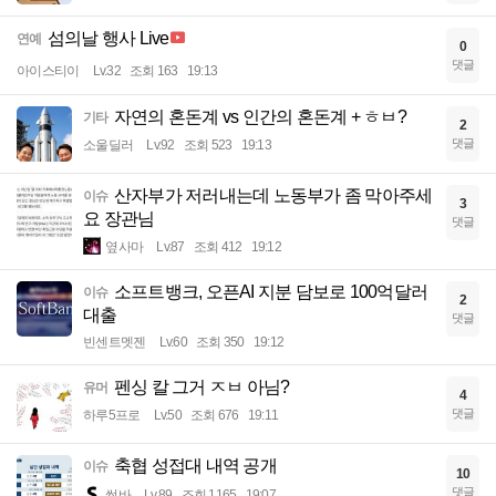
섬의날 행사 Live
연예
0
댓글
아이스티이
Lv.32
조회 163
19:13
자연의 혼돈계 vs 인간의 혼돈계 + ㅎㅂ?
기타
2
댓글
소울딜러
Lv.92
조회 523
19:13
산자부가 저러내는데 노동부가 좀 막아주세
이슈
3
요 장관님
댓글
옆사마
Lv.87
조회 412
19:12
소프트뱅크, 오픈AI 지분 담보로 100억달러
이슈
2
대출
댓글
빈센트멧젠
Lv.60
조회 350
19:12
펜싱 칼 그거 ㅈㅂ 아님?
유머
4
댓글
하루5프로
Lv.50
조회 676
19:11
축협 성접대 내역 공개
이슈
10
댓글
썽바
Lv.89
조회 1165
19:07