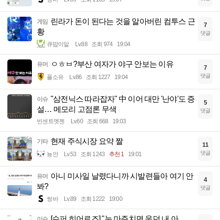
린라가 돈이 된다는 것을 알아버린 컴투스 근
게임
7
황
댓글
큐땁이알
Lv.88
조회 974
19:04
ㅇㅎㅂ?부산 여자가 야구 안보는 이유
유머
7
댓글
풀소유
Lv.86
조회 1227
19:04
"삼전닉스 따라잡자" 中 이어 대만 '난야'도 증
이슈
5
설… 메모리 고점론 무색
댓글
빈센트멧젠
Lv.60
조회 668
19:03
현재 주식시장 요약 짤
기타
11
댓글
뇽안
Lv.53
조회 1243
추천 1
19:01
아니 미사일 날렸다니까 시발련들아 여기 안
유머
4
봐?
댓글
썽바
Lv.89
조회 1222
19:00
[슈퍼 히어로즈] "눈 마주치면 웃던 내 아
이슈