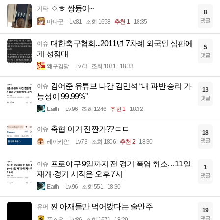
ㅇㅎ 쌍듕이~
기타
8
댓글
마나군
Lv.81
조회 1658
추천 1
18:35
대한축구협회...2011년 7차례 외국인 심판에
이슈
5
게 성접대
댓글
왜구김당
Lv.73
조회 1031
18:33
김어준 유튜브 나간 김민석 “내 과반 승리 가
이슈
13
능성이 99.99%”
댓글
Earth
Lv.96
조회 1246
추천 1
18:32
축협 이거 진짠가??ㄷㄷ
이슈
18
댓글
레이키얀
Lv.73
조회 1806
추천 2
18:30
프로야구 9일까지 전 경기 폭염 취소…11일
이슈
1
재개·경기 시작은 오후 7시
댓글
Earth
Lv.96
조회 551
18:30
찐 아재들만 먹어봤다는 술안주
유머
19
댓글
풀소유
Lv.86
조회 1671
18:29