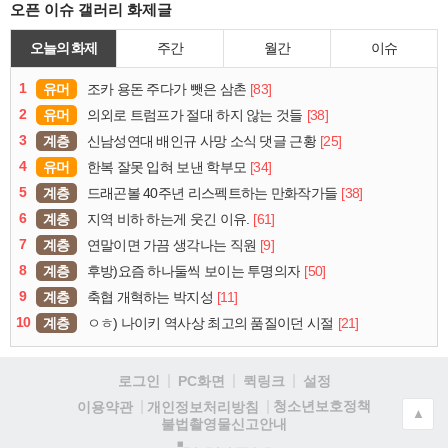
오픈 이슈 갤러리 화제글
오늘의 화제
주간
월간
이슈
1
유머
[83]
조카 용돈 주다가 뺏은 삼촌
2
유머
[38]
의외로 트럼프가 절대 하지 않는 것들
3
계층
[25]
신남성연대 배인규 사망 소식 댓글 근황
4
유머
[34]
한복 잘못 입혀 보낸 학부모
5
계층
[38]
드래곤볼 40주년 리스펙트하는 만화작가들
6
계층
[61]
지역 비하 하는게 웃긴 이유.
7
계층
[9]
연말이면 가끔 생각나는 직원
8
계층
[50]
후방)요즘 하나둘씩 보이는 투명의자
9
계층
[11]
축협 개혁하는 박지성
10
계층
[21]
ㅇㅎ) 나이키 역사상 최고의 품질이던 시절
로그인
PC화면
퀵링크
설정
청소년보호정책
이용약관
개인정보처리방침
▲
불법촬영물신고안내