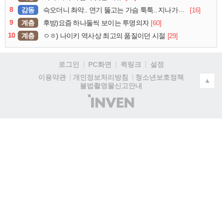
8
감동
[16]
슥오더니 촤악.. 연기 뚫고는 가슴 툭툭.. 지나가던 아재의 정체
9
계층
[60]
후방)요즘 하나둘씩 보이는 투명의자
10
계층
[29]
ㅇㅎ) 나이키 역사상 최고의 품질이던 시절
로그인
PC화면
퀵링크
설정
청소년보호정책
이용약관
개인정보처리방침
▲
불법촬영물신고안내
(주)
인
벤