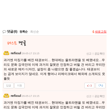
댓글
(6)
등록순
|
최신순
새로고침
reficul
26-05-17 23:15
신고
|
공감 확인
과거엔 마징가를 베낀 태권브이... 현대에는 울트라맨을 또 베꼈네요...우
리도 문화 강국인데 이제 과거의 잘못은 인정하고 버릴 건 버리고 우리만
의 새로운 메카 디자인, 설정이 좀 나왔으면 참 좋겠습니다. 태권브이
는 곱게 보이지가 않네요. 이게 행여나 리메이크돼서 해외에 소개되도 웃
플듯
답글
이동
3
0
reficul
26-05-17 23:15
신고
|
공감 확인
과거엔 마징가를 베낀 태권브이... 현대에는 울트라맨을 또 베꼈네요...우
리도 문화 강국인데 이제 과거의 잘못은 인정하고 버릴 건 버리고 우리만