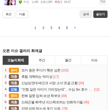
댓글
치킨
Lv.99
조회 1365
추천 1
04:07
최근
다음
검색
글쓰기
1
2
3
4
5
오픈 이슈 갤러리 화제글
오늘의 화제
주간
월간
이슈
1
유머
[102]
조카 용돈 주다가 뺏은 삼촌
2
계층
[17]
축협 개혁하는 박지성
3
계층
[30]
신남성연대 배인규 사망 소식 댓글 근황
4
감동
[12]
“인형 같은 아이가 가라앉는데”…수심 3m 호수 뛰어든 60대 의인
5
유머
[38]
한복 잘못 입혀 보낸 학부모
6
계층
[45]
드래곤볼 40주년 리스펙트하는 만화작가들
7
계층
[79]
지역 비하 하는게 웃긴 이유.