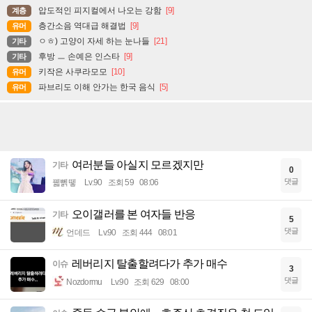
압도적인 피지컬에서 나오는 강함
[9]
계층
층간소음 역대급 해결법
[9]
유머
ㅇㅎ) 고양이 자세 하는 눈나들
[21]
기타
후방 ㅡ 손예은 인스타
[9]
기타
키작은 사쿠라모모
[10]
유머
파브리도 이해 안가는 한국 음식
[5]
유머
여러분들 아실지 모르겠지만
기타
0
댓글
꿻뻵뗗
Lv.90
조회 59
08:06
오이갤러를 본 여자들 반응
기타
5
댓글
언데드
Lv.90
조회 444
08:01
레버리지 탈출할려다가 추가 매수
이슈
3
댓글
Nozdormu
Lv.90
조회 629
08:00