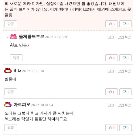
의 새로운 메카 디자인, 설정이 좀 나왔으면 참 좋겠습니다. 태권브이
는 곱게 보이지가 않네요. 이게 행여나 리메이크돼서 해외에 소개되도 웃
플듯
답글
3
0
돌체콜드부르
26-05-17 23:39
신고
|
공감 확인
AI로 만든거
답글
0
0
Bitz
26-05-17 23:16
신고
|
공감 확인
별론데
답글
1
0
아르피오
26-05-18 01:04
신고
|
공감 확인
노래는 그렇다 치고 가사가 좀 짜치는데
Ai노래는 락영거 들을만 하더라구요
답글
0
0