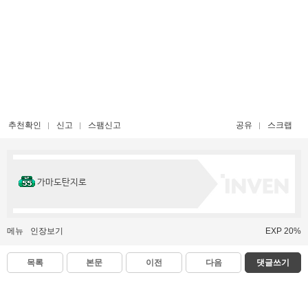
추천확인
신고
스팸신고
공유
스크랩
가마도탄지로
메뉴
인장보기
EXP 20%
목록
본문
이전
다음
댓글쓰기