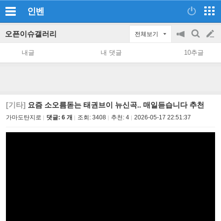
인벤
오픈이슈갤러리
전체보기
공
검
글
지
색
내글
내 댓글
10추글
on/off
쓰
기
[기타]
요즘 소오름돋는 태권브이 뉴신곡.. 매일듣습니다 추천
가마도탄지로
댓글: 6 개
조회:
3408
추천:
4
2026-05-17 22:51:37