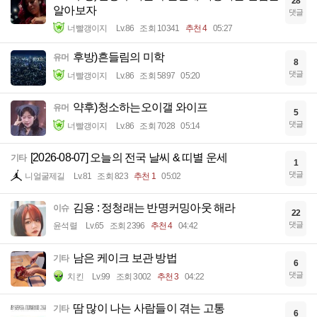
28
알아보자
댓글
너빨갱이지
Lv.86
조회 10341
추천 4
05:27
후방)흔들림의 미학
유머
8
댓글
너빨갱이지
Lv.86
조회 5897
05:20
약후)청소하는오이갤 와이프
유머
5
댓글
너빨갱이지
Lv.86
조회 7028
05:14
[2026-08-07] 오늘의 전국 날씨 & 띠별 운세
기타
1
댓글
니얼굴제길
Lv.81
조회 823
추천 1
05:02
김용 : 정청래는 반명커밍아웃 해라
이슈
22
댓글
윤석렬
Lv.65
조회 2396
추천 4
04:42
남은 케이크 보관 방법
기타
6
댓글
치킨
Lv.99
조회 3002
추천 3
04:22
땀 많이 나는 사람들이 겪는 고통
기타
6