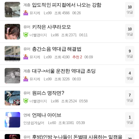
압도적인 피지컬에서 나오는 강함
계층
10
댓글
뮤지케
Lv.99
조회 4566
06:26
키작은 사쿠라모모
유머
10
댓글
너빨갱이지
Lv.86
조회 2371
06:11
층간소음 역대급 해결법
유머
9
댓글
뮤지케
Lv.99
조회 4190
추천 2
06:09
대구->서울 운전한 역대급 초딩
계층
4
댓글
뮤지케
Lv.99
조회 3226
06:03
원피스 명작면?
유머
7
댓글
너빨갱이지
Lv.86
조회 2524
05:58
언제나 아이브
연예
1
댓글
인생쉽게살어
Lv.60
조회 1081
05:39
후방)인방 누나들이 돈벌때 사용하는 밑캠을
유머