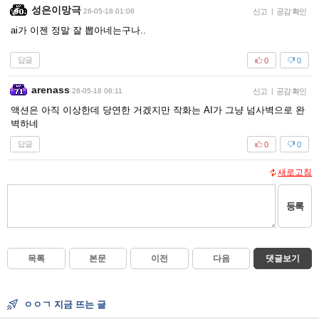
성은이망극
26-05-18 01:08
신고
|
공감 확인
ai가 이젠 정말 잘 뽑아네는구나..
답글
0
0
arenass
26-05-18 06:11
신고
|
공감 확인
액션은 아직 이상한데 당연한 거겠지만 작화는 AI가 그냥 넘사벽으로 완
벽하네
답글
0
0
새로고침
등록
목록
본문
이전
다음
댓글보기
ㅇㅇㄱ 지금 뜨는 글