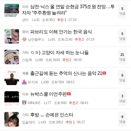
삼전·닉스 올 연말 순현금 375조원 전망…투
이슈
5
자자 “주주환원 늘려라”
댓글
균터
Lv.42
조회 953
추천 1
07:24
파브리도 이해 안가는 한국 음식
유머
5
댓글
낭만블루스
Lv.91
조회 2140
추천 2
07:19
ㅇㅎ) 고양이 자세 하는 눈나들
기타
21
댓글
스팀팩
Lv.88
조회 3834
추천 2
06:55
출근길에 듣는 추억의 신나는 음악 21
계층
0
댓글
뮤지케
Lv.99
조회 504
06:43
뉴박스쿨 이언주편
이슈
3
댓글
MINUKE
Lv.77
조회 960
추천 2
06:41
후방 ㅡ 손예은 인스타
기타
9
댓글
입술돼지
Lv.43
조회 2853
추천 1
06:27