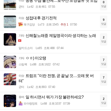
중동 수급 불안에…호주산 초경질유 첫 도입
이슈
0
댓글
균터
Lv.42
조회 461
07:55
성접대후 경기전적
이슈
9
댓글
왜구김당
Lv.73
조회 1545
추천 1
07:50
신해철노래중 제일명곡이라 생각하는 노래
기타
2
댓글
알카드소마
Lv.85
조회 488
07:44
ㅇㅎ) 미오탱
기타
7
댓글
스팀팩
Lv.88
조회 1622
07:42
트럼프 "이란 전쟁, 곧 끝날 것…오래 못 버
이슈
7
텨"
댓글
균터
Lv.42
조회 893
07:40
일 하시면서 뭐가 가장 불편하세요?
유머
2
댓글
파아랑망토
Lv.68
조회 1037
07:39