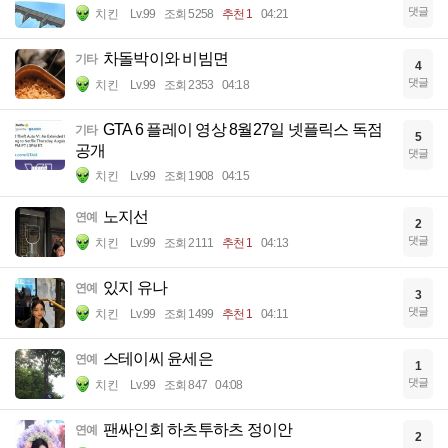
댓글
치킨
Lv.99
조회 5258
추천 1
04:21
차돌박이와 비빔면
기타
4
댓글
치킨
Lv.99
조회 2353
04:18
GTA 6 플레이 영상 8월27일 넷플릭스 독점
기타
5
공개
댓글
치킨
Lv.99
조회 1908
04:15
노지선
연예
2
댓글
치킨
Lv.99
조회 2111
추천 1
04:13
있지 유나
연예
3
댓글
치킨
Lv.99
조회 1499
추천 1
04:11
스테이씨 윤세은
연예
1
댓글
치킨
Lv.99
조회 847
04:08
팬싸인회 하츠투하츠 정이안
연예
2