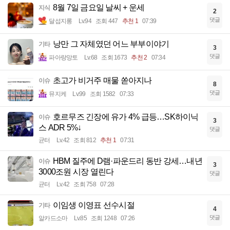
8월 7일 금요일 날씨 + 운세
지식
2
댓글
달섭지롱
Lv.94
조회 447
추천 1
07:39
낭만 그 자체였던 어느 부부이야기
기타
3
댓글
파아랑망토
Lv.68
조회 1673
추천 2
07:34
초고가 비거주 매물 쏟아지나
이슈
8
댓글
뮤지케
Lv.99
조회 1582
07:33
호르무즈 긴장에 유가 4% 급등…SK하이닉
이슈
3
스 ADR 5%↓
댓글
균터
Lv.42
조회 812
추천 1
07:31
HBM 질주에 D램·파운드리 동반 강세…내년
이슈
3
3000조원 시장 열린다
댓글
균터
Lv.42
조회 758
07:28
이임생 이영표 선수시절
기타
4
댓글
알카드소마
Lv.85
조회 1248
07:26