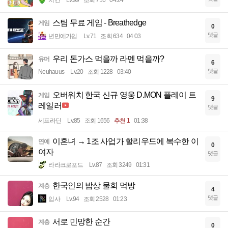
스팀 무료 게임 - Breathedge
게임
0
댓글
년만에가입
Lv.71
조회 634
04:03
우리 돈가스 먹을까 라멘 먹을까?
유머
6
댓글
Neuhauus
Lv.20
조회 1228
03:40
오버워치 한국 신규 영웅 D.MON 플레이 트
게임
9
레일러
댓글
세프라딘
Lv.85
조회 1656
추천 1
01:38
이혼녀 → 1조 사업가 할리우드에 복수한 이
연예
0
여자
댓글
라라크로포드
Lv.87
조회 3249
01:31
한국인의 밥상 물회 먹방
계층
4
댓글
입사
Lv.94
조회 2528
01:23
서로 민망한 순간
계층
0