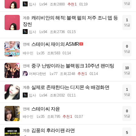
댓글
입사
Lv.94
조회 2800
추천 1
01:19
캐리비안의 해적: 블랙 펄의 저주 조니 뎁 등
계층
1
장씬
댓글
입사
Lv.94
조회 2736
01:15
스테이씨 재이의 ASMR
연예
0
댓글
배수민
Lv.35
조회 583
01:14
중구 난방이라는 블랙핑크 10주년 팬미팅
연예
10
댓글
어쩌다한번
Lv.77
조회 2248
추천 1
01:14
실제로 존재한다는 디지몬 속 배경화면
계층
1
댓글
입사
Lv.94
조회 2032
01:11
스테이씨 자윤
연예
0
댓글
배수민
Lv.35
조회 795
추천 1
01:07
김풍의 후라이팬 라면
계층
5