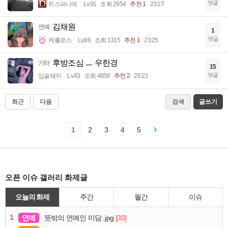
댓글
히스파니에
Lv.91
조회 2954
추천 1
23:27
김채원
연예
1
댓글
케를로스
Lv.86
조회 1315
추천 1
23:25
후방조심 ㅡ 우한경
기타
15
댓글
입술돼지
Lv.43
조회 4859
추천 2
23:23
최근
다음
검색
글쓰기
1
2
3
4
5
오픈 이슈 갤러리 화제글
오늘의 화제
주간
월간
이슈
1
연예
[30]
뜻밖의 연예인 미담..jpg