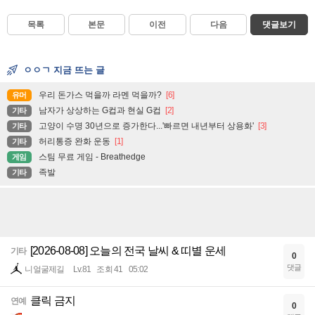
목록
본문
이전
다음
댓글보기
ㅇㅇㄱ 지금 뜨는 글
우리 돈가스 먹을까 라멘 먹을까?
[6]
유머
남자가 상상하는 G컵과 현실 G컵
[2]
기타
고양이 수명 30년으로 증가한다...'빠르면 내년부터 상용화'
[3]
기타
허리통증 완화 운동
[1]
기타
스팀 무료 게임 - Breathedge
게임
족발
기타
[2026-08-08] 오늘의 전국 날씨 & 띠별 운세
기타
0
댓글
니얼굴제길
Lv.81
조회 41
05:02
클릭 금지
연예
0