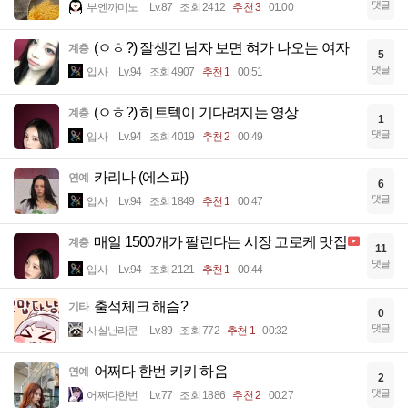
댓글
부엔까미노
Lv.87
조회 2412
추천 3
01:00
(ㅇㅎ?) 잘생긴 남자 보면 혀가 나오는 여자
계층
5
댓글
입사
Lv.94
조회 4907
추천 1
00:51
(ㅇㅎ?) 히트텍이 기다려지는 영상
계층
1
댓글
입사
Lv.94
조회 4019
추천 2
00:49
카리나 (에스파)
연예
6
댓글
입사
Lv.94
조회 1849
추천 1
00:47
매일 1500개가 팔린다는 시장 고로케 맛집
계층
11
댓글
입사
Lv.94
조회 2121
추천 1
00:44
출석체크 해슴?
기타
0
댓글
사실난라쿤
Lv.89
조회 772
추천 1
00:32
어쩌다 한번 키키 하음
연예
2
댓글
어쩌다한번
Lv.77
조회 1886
추천 2
00:27