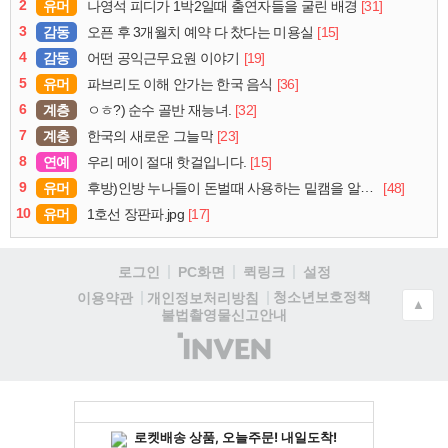
2
유머
[31]
나영석 피디가 1박2일때 출연자들을 굴린 배경
3
감동
[15]
오픈 후 3개월치 예약 다 찼다는 미용실
4
감동
[19]
어떤 공익근무요원 이야기
5
유머
[36]
파브리도 이해 안가는 한국 음식
6
계층
[32]
ㅇㅎ?) 순수 골반 재능녀.
7
계층
[23]
한국의 새로운 그늘막
8
연예
[15]
우리 메이 절대 핫걸입니다.
9
유머
[48]
후방)인방 누나들이 돈벌때 사용하는 밑캠을 알아보자
10
유머
[17]
1호선 장판파.jpg
로그인
PC화면
퀵링크
설정
청소년보호정책
이용약관
개인정보처리방침
▲
불법촬영물신고안내
(주)
인
벤