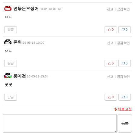
년묶은오징어
26-05-18 00:18
신고
|
공감 확인
ㅇㄷ
답글
0
0
존윅
26-05-18 10:00
신고
|
공감 확인
ㅇㄷ
답글
0
0
롯데검
26-05-18 15:04
신고
|
공감 확인
굿굿
답글
0
0
새로고침
등록