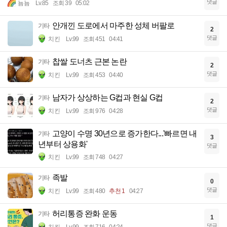
댓글
뇸뇸
Lv.85
조회 39
05:02
안개낀 도로에서 마주한 성체 버팔로
기타
2
댓글
치킨
Lv.99
조회 451
04:41
찹쌀 도너츠 근본 논란
기타
2
댓글
치킨
Lv.99
조회 453
04:40
남자가 상상하는 G컵과 현실 G컵
기타
2
댓글
치킨
Lv.99
조회 976
04:28
고양이 수명 30년으로 증가한다...'빠르면 내
기타
3
년부터 상용화'
댓글
치킨
Lv.99
조회 748
04:27
족발
기타
0
댓글
치킨
Lv.99
조회 480
추천 1
04:27
허리통증 완화 운동
기타
1
댓글
치킨
Lv.99
조회 716
04:24