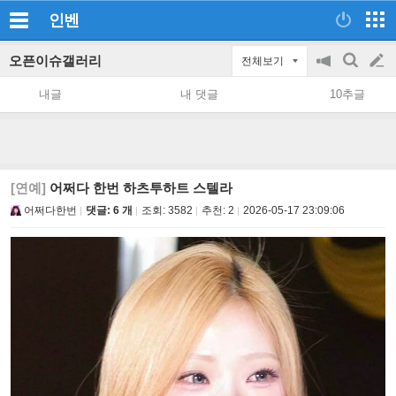
인벤
오픈이슈갤러리
전체보기
공
검
글
지
색
내글
내 댓글
10추글
on/off
쓰
기
[연예]
어쩌다 한번 하츠투하트 스텔라
어쩌다한번
댓글: 6 개
조회:
3582
추천:
2
2026-05-17 23:09:06