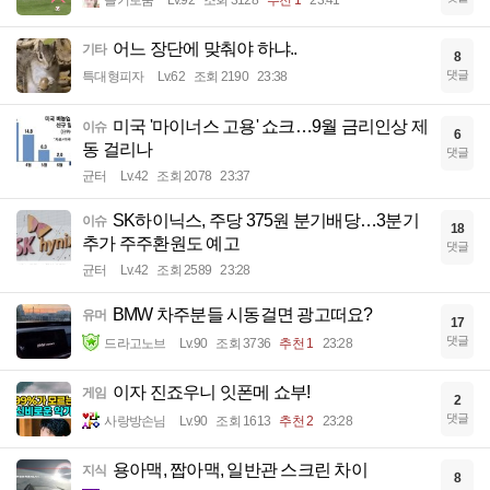
어느 장단에 맞춰야 하냐..
기타
8
댓글
특대형피자
Lv.62
조회 2190
23:38
미국 '마이너스 고용' 쇼크…9월 금리인상 제
이슈
6
동 걸리나
댓글
균터
Lv.42
조회 2078
23:37
SK하이닉스, 주당 375원 분기배당…3분기
이슈
18
추가 주주환원도 예고
댓글
균터
Lv.42
조회 2589
23:28
BMW 차주분들 시동걸면 광고떠요?
유머
17
댓글
드라고노브
Lv.90
조회 3736
추천 1
23:28
이자 진죠우니 잇폰메 쇼부!
게임
2
댓글
사랑방손님
Lv.90
조회 1613
추천 2
23:28
용아맥, 짭아맥, 일반관 스크린 차이
지식
8