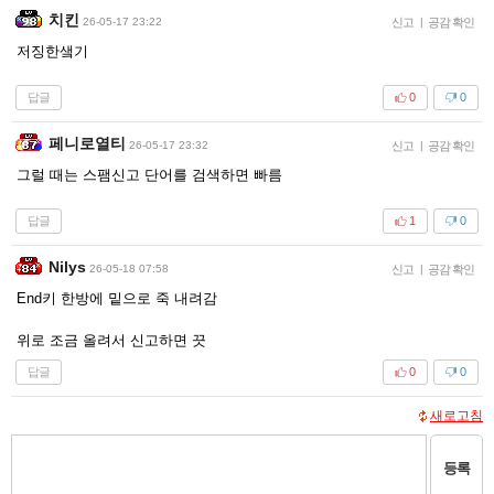
치킨
26-05-17 23:22
신고
|
공감 확인
저징한샠기
답글
0
0
페니로열티
26-05-17 23:32
신고
|
공감 확인
그럴 때는 스팸신고 단어를 검색하면 빠름
답글
1
0
Nilys
26-05-18 07:58
신고
|
공감 확인
End키 한방에 밑으로 죽 내려감
위로 조금 올려서 신고하면 끗
답글
0
0
새로고침
등록