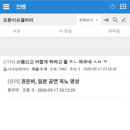
인벤
오픈이슈갤러리
전체보기
공
검
글
지
색
내글
내 댓글
10추글
on/off
쓰
기
[기타]
스팸신고 어렵게 하려고 줄 ㅈㄴ 띄우네 ㅅㅂ ㅋ
닉네임해야대
댓글: 6 개
조회:
7462
추천:
5
2026-05-17 23:16:20