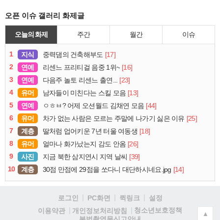
오픈 이슈 갤러리 화제글
오늘의 화제
주간
월간
이슈
1
지식
[17]
중력댐의 건축해부도
2
연예
[16]
리센느 프리티걸 음중 1위~
3
연예
[23]
다음주 놀토 리센느 출연...
4
유머
[13]
남자들이 미친다는 스킬 모음
5
연예
[44]
ㅇㅎㅂ? 어제 오션월드 김채연 모음
6
유머
[25]
차가 없는 사람은 모르는 주말에 나가기 싫은 이유
7
계층
[18]
딸처럼 업어키운 7년 터울 여동생
8
유머
[26]
얼마나 화가났는지 감도 안옴
9
사진
[39]
지금 북한 삼지연시 지역 날씨
10
계층
[14]
30점 만점에 29점을 쏘다니 대단하시네요.jpg
로그인
PC화면
퀵링크
설정
청소년보호정책
이용약관
개인정보처리방침
▲
불법촬영물신고안내