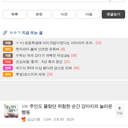
목록
본문
이전
다음
댓글보기
ㅇㅇㄱ 지금 뜨는 글
ㅇㅎ) 초등학생때 이미 D컵이였다는 서터리머 츠자..
[13]
계층
챗지피티 불매 선언한 유튜버
[6]
유머
수락산 계곡 갔다가 개빡친 여성.jpg
[18]
계층
건강보험 '충격'…5년 흑자 중단
[12]
이슈
여기서 30개 이상 봤다면 당신은 진짜
[40]
연예
후방)코스어의 세계
[19]
유머
주인도 몰랐던 위험한 순간 강아지의 놀라운
감동
0
행동
댓글
달섭지롱
Lv.94
조회 83
18:26