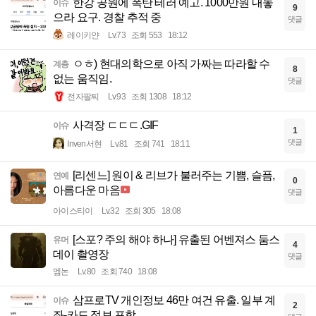
한강 공원에 폭탄 테러 예고. 1000만원 내놓
이슈
9
으라 요구. 경찰 추적 중
댓글
레이키얀
Lv.73
조회 553
18:12
ㅇㅎ) 현대의학으로 아직 가짜는 따라할 수
계층
8
없는 움직임.
댓글
전자팔찌
Lv.93
조회 1308
18:12
사격장 ㄷㄷㄷ.GIF
이슈
1
댓글
Inven서현
Lv.81
조회 741
18:11
[리센느] 원이 & 리브가 불러주는 기쁨, 슬픔,
연예
0
아름다운 마음
댓글
아이스티이
Lv.32
조회 305
18:08
[스포? 주의 해야 하나] 유출된 어벤져스 둠스
유머
4
데이 촬영장
댓글
멤논
Lv.80
조회 740
18:08
삼프로TV 개인정보 46만 여건 유출. 일부 계
이슈
2
좌-카드 정보 포함