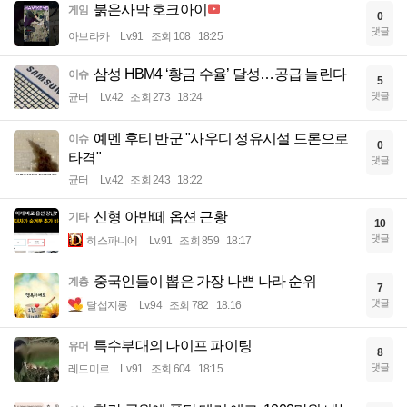
붉은사막 호크아이
게임
0
댓글
아브라카
Lv.91
조회 108
18:25
삼성 HBM4 ‘황금 수율’ 달성…공급 늘린다
이슈
5
댓글
균터
Lv.42
조회 273
18:24
예멘 후티 반군 "사우디 정유시설 드론으로
이슈
0
타격"
댓글
균터
Lv.42
조회 243
18:22
신형 아반떼 옵션 근황
기타
10
댓글
히스파니에
Lv.91
조회 859
18:17
중국인들이 뽑은 가장 나쁜 나라 순위
계층
7
댓글
달섭지롱
Lv.94
조회 782
18:16
특수부대의 나이프 파이팅
유머
8
댓글
레드미르
Lv.91
조회 604
18:15