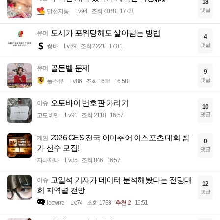
18
댓글
달섭지롱
Lv.94
조회 4088
17:03
도시가 포위당해도 살아남는 방법
유머
4
댓글
썽바
Lv.89
조회 2221
17:01
골든벨 문제
유머
9
댓글
풀소유
Lv.86
조회 1688
16:58
오토바이 번호판 가리기
이슈
10
댓글
고도비만
Lv.91
조회 2118
16:57
2026 GES 전국 아마추어 이스포츠 대회 참
게임
0
가 선수 모집!
댓글
자나깨나
Lv.35
조회 846
16:57
고일석 기자가 데이터 분석해봤다는 전당대
이슈
12
회 지역별 전망
댓글
Ieewrre
Lv.74
조회 1738
추천 2
16:51