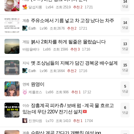
14
댓글
달섭지롱
Lv.94
조회 2519
추천 2
17:21
주유소에서 기름 넣고 차 고장 났다는 차주
계층
14
댓글
Earth
Lv.96
조회 2676
추천 2
17:21
붉사 2회차를 하게 될줄은 몰랐습니다
게임
13
댓글
바람을베다
Lv.86
조회 1596
추천 3
17:16
옛 조상님들의 지혜가 담긴 경복궁 배수설계
지식
15
댓글
Earth
Lv.96
조회 1664
추천 2
17:16
원영이
연예
5
댓글
케를로스
Lv.86
조회 906
추천 1
17:12
장흥계곡 피카츄 / 보배 펌 - 계곡 물 흐르고
이슈
6
있는데 무단 220V 전기선 설치
댓글
진겟타원
Lv.70
조회 1410
추천 1
17:04
수락산 계곡 갔다가 개빡친 여성.jpg
계층