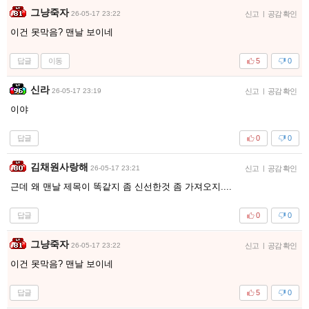
그냥죽자
26-05-17 23:22
신고
|
공감 확인
이건 못막음? 맨날 보이네
답글
이동
5
0
신라
26-05-17 23:19
신고
|
공감 확인
이야
답글
0
0
김채원사랑해
26-05-17 23:21
신고
|
공감 확인
근데 왜 맨날 제목이 똑같지 좀 신선한것 좀 가져오지....
답글
0
0
그냥죽자
26-05-17 23:22
신고
|
공감 확인
이건 못막음? 맨날 보이네
답글
5
0