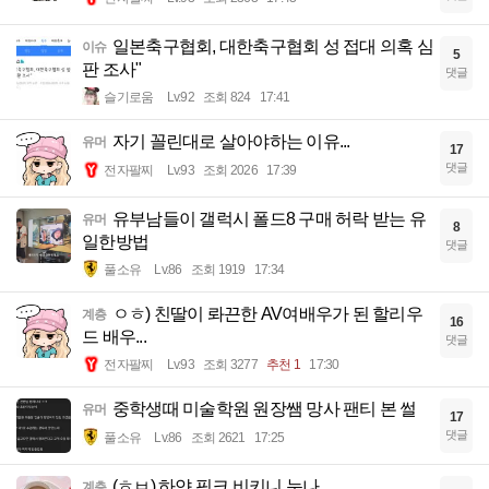
일본축구협회, 대한축구협회 성 접대 의혹 심
이슈
5
판 조사"
댓글
슬기로움
Lv.92
조회 824
17:41
자기 꼴린대로 살아야하는 이유...
유머
17
댓글
전자팔찌
Lv.93
조회 2026
17:39
유부남들이 갤럭시 폴드8 구매 허락 받는 유
유머
8
일한방법
댓글
풀소유
Lv.86
조회 1919
17:34
ㅇㅎ) 친딸이 롸끈한 AV여배우가 된 할리우
계층
16
드 배우...
댓글
전자팔찌
Lv.93
조회 3277
추천 1
17:30
중학생때 미술학원 원장쌤 망사 팬티 본 썰
유머
17
댓글
풀소유
Lv.86
조회 2621
17:25
(ㅎㅂ) 하얀 핑크 비키니 눈나
계층