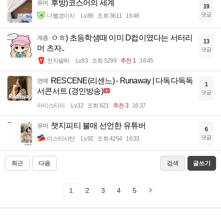
후방)코스어의 세계
유머
19
댓글
너빨갱이지
Lv.86
조회 3611
16:46
ㅇㅎ) 초등학생때 이미 D컵이였다는 서터리
계층
13
머 츠자..
댓글
전자팔찌
Lv.93
조회 5299
추천 1
16:45
RESCENE(리센느) - Runaway | 다독다독독
연예
1
서콘서트 (경인방송)
댓글
아이스티이
Lv.32
조회 621
추천 3
16:37
챗지피티 불매 선언한 유튜버
유머
6
댓글
미스터사탄
Lv.92
조회 4254
16:33
최근
다음
검색
글쓰기
1
2
3
4
5