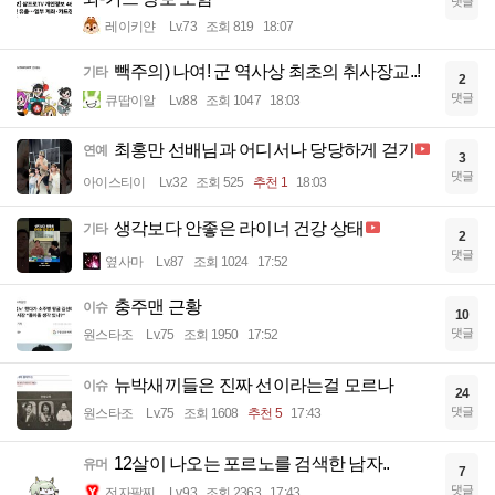
댓글
레이키얀
Lv.73
조회 819
18:07
빽주의) 나여! 군 역사상 최초의 취사장교..!
기타
2
댓글
큐땁이알
Lv.88
조회 1047
18:03
최홍만 선배님과 어디서나 당당하게 걷기
연예
3
댓글
아이스티이
Lv.32
조회 525
추천 1
18:03
생각보다 안좋은 라이너 건강 상태
기타
2
댓글
옆사마
Lv.87
조회 1024
17:52
충주맨 근황
이슈
10
댓글
원스타조
Lv.75
조회 1950
17:52
뉴박새끼들은 진짜 선이라는걸 모르나
이슈
24
댓글
원스타조
Lv.75
조회 1608
추천 5
17:43
12살이 나오는 포르노를 검색한 남자..
유머
7
댓글
전자팔찌
Lv.93
조회 2363
17:43