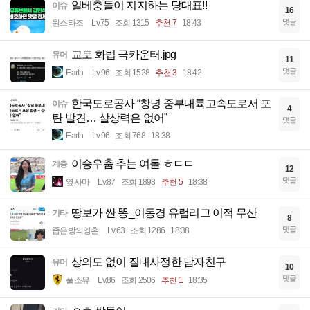
일베충들이 지지하는 당대표!!
이슈
16
댓글
원스타조
Lv.75
조회 1315
추천 7
18:43
교토 화법 극카운터.jpg
유머
11
댓글
Earth
Lv.96
조회 1528
추천 3
18:42
한국도로공사 “창녕 중부내륙고속도로서 포
이슈
4
탄 발견… 살상력은 없어”
댓글
Earth
Lv.96
조회 768
18:38
이승우춤 추는 여돌 ㅎㄷㄷ
계층
12
댓글
옆사마
Lv.87
조회 1898
추천 5
18:38
땅보가 싼 똥_이동경 유럽리그 이적 무산
기타
8
댓글
좁은방의영혼
Lv.63
조회 1286
18:38
상의도 없이 질내사정한 남자친구
유머
10
댓글
풀소유
Lv.86
조회 2506
추천 1
18:35