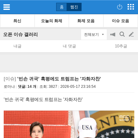
홈
웹진
최신
오늘의 화제
화제 모음
이슈 모음
오픈 이슈 갤러리
전체보기
공
검
글
지
색
내글
내 댓글
10추글
on/off
쓰
기
[이슈]
'빈손 귀국' 혹평에도 트럼프는 '자화자찬'
로마냐
댓글: 14 개
조회:
3827
2026-05-17 23:16:54
'빈손 귀국' 혹평에도 트럼프는 '자화자찬'