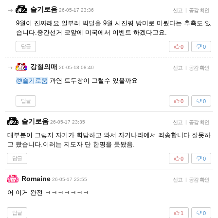
슬기로움
26-05-17 23:36
신고
|
공감 확인
9월이 진짜래요.일부러 빅딜을 9월 시진핑 방미로 미뤘다는 추측도 있
습니다.중간선거 코앞에 미국에서 이벤트 하겠다고요.
답글
0
0
강철의매
26-05-18 08:40
신고
|
공감 확인
@슬기로움
과연 트두창이 그럴수 있을까요
답글
0
0
슬기로움
26-05-17 23:35
신고
|
공감 확인
대부분이 그렇지 자기가 회담하고 와서 자기나라에서 죄송합니다 잘못하
고 왔습니다.이러는 지도자 단 한명을 못봤음.
답글
0
0
Romaine
26-05-17 23:55
신고
|
공감 확인
어 이거 완전 ㅋㅋㅋㅋㅋㅋㅋ
답글
1
0