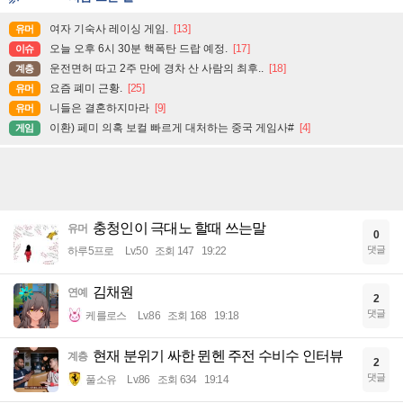
여자 기숙사 레이싱 게임.
[13]
유머
오늘 오후 6시 30분 핵폭탄 드랍 예정.
[17]
이슈
운전면허 따고 2주 만에 경차 산 사람의 최후..
[18]
계층
요즘 폐미 근황.
[25]
유머
니들은 결혼하지마라
[9]
유머
이환) 페미 의혹 보컬 빠르게 대처하는 중국 게임사#
[4]
게임
충청인이 극대노 할때 쓰는말
유머
0
댓글
하루5프로
Lv.50
조회 147
19:22
김채원
연예
2
댓글
케를로스
Lv.86
조회 168
19:18
현재 분위기 싸한 뮌헨 주전 수비수 인터뷰
계층
2
댓글
풀소유
Lv.86
조회 634
19:14