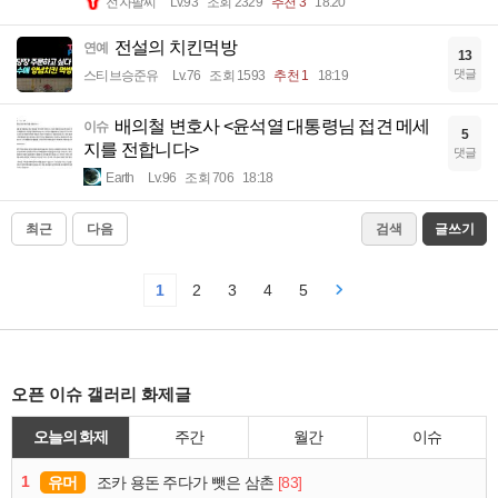
전자팔찌
Lv.93
조회 2329
추천 3
18:20
전설의 치킨먹방
연예
13
댓글
스티브승준유
Lv.76
조회 1593
추천 1
18:19
배의철 변호사 <윤석열 대통령님 접견 메세
이슈
5
지를 전합니다>
댓글
Earth
Lv.96
조회 706
18:18
최근
다음
검색
글쓰기
1
2
3
4
5
오픈 이슈 갤러리 화제글
오늘의 화제
주간
월간
이슈
1
유머
[83]
조카 용돈 주다가 뺏은 삼촌