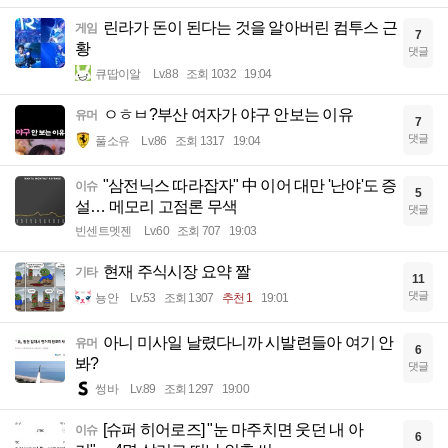
린라가 돈이 된다는 것을 알아버린 컴투스 근
게임
7
황
댓글
큐땁이알
Lv.88
조회 1032
19:04
ㅇㅎㅂ?부산 여자가 야구 안보는 이유
유머
7
댓글
풀소유
Lv.86
조회 1317
19:04
"삼전닉스 따라잡자" 中 이어 대만 '난야'도 증
이슈
5
설… 메모리 고점론 무색
댓글
빈센트멧젠
Lv.60
조회 707
19:03
현재 주식시장 요약 짤
기타
11
댓글
뇽안
Lv.53
조회 1307
추천 1
19:01
아니 미사일 날렸다니까 시발련들아 여기 안
유머
6
봐?
댓글
썽바
Lv.89
조회 1297
19:00
[슈퍼 히어로즈] "눈 마주치면 웃던 내 아
이슈
6