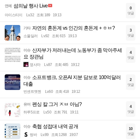
섬의날 행사 Live
연예
0
댓글
아이스티이
Lv.32
조회 189
19:13
자연의 혼돈계 vs 인간의 혼돈계 + ㅎㅂ?
기타
3
댓글
소울딜러
Lv.92
조회 615
19:13
산자부가 저러내는데 노동부가 좀 막아주세
이슈
4
요 장관님
댓글
옆사마
Lv.87
조회 485
19:12
소프트뱅크, 오픈AI 지분 담보로 100억달러
이슈
2
대출
댓글
빈센트멧젠
Lv.60
조회 418
19:12
펜싱 칼 그거 ㅈㅂ 아님?
유머
4
댓글
하루5프로
Lv.50
조회 791
19:11
축협 성접대 내역 공개
이슈
10
댓글
썽바
Lv.89
조회 1268
19:07