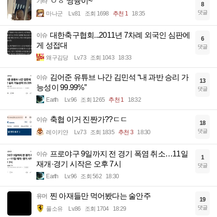
ㅇㅎ 쌍듕이~
기타
8
댓글
마나군
Lv.81
조회 1698
추천 1
18:35
대한축구협회...2011년 7차례 외국인 심판에
이슈
6
게 성접대
댓글
왜구김당
Lv.73
조회 1043
18:33
김어준 유튜브 나간 김민석 “내 과반 승리 가
이슈
13
능성이 99.99%”
댓글
Earth
Lv.96
조회 1265
추천 1
18:32
축협 이거 진짠가??ㄷㄷ
이슈
18
댓글
레이키얀
Lv.73
조회 1835
추천 3
18:30
프로야구 9일까지 전 경기 폭염 취소…11일
이슈
1
재개·경기 시작은 오후 7시
댓글
Earth
Lv.96
조회 562
18:30
찐 아재들만 먹어봤다는 술안주
유머
19
댓글
풀소유
Lv.86
조회 1704
18:29