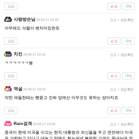
답글
0
0
사랑방손님
26-05-17 23:20
신고
|
공감 확인
아무래도 석렬이 벤치마킹한듯
답글
2
0
치킨
26-05-17 23:22
신고
|
공감 확인
ㅋㅋㅋㅋㅋㅋ븅
답글
1
0
역설
26-05-17 23:22
신고
|
공감 확인
약한 애들한테는 삥뜯고 진짜 앞에선 아무것도 못하는 양아치죠
답글
2
0
Rain검객
26-05-17 23:28
신고
|
공감 확인
중국이 현재 미국을 이끄는 현직 대통령과 외신들을 두고 면전에다 미국
은 쇠퇴하고 있다고 대놓고 말해도 화는커녕 불편한 기색도 못내는데 외