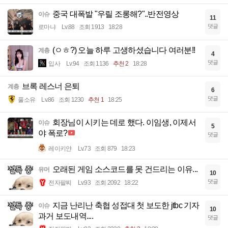
중국 대폭발 "우릴 조롱해?"..반전영상
이슈
11
댓글
로마냐
Lv.88
조회 1913
18:28
(ㅇㅎ?) 오늘 하루 고생하셨습니다 여러분!!
계층
4
댓글
입사
Lv.94
조회 1136
추천 2
18:28
브록 레스너 은퇴
계층
6
댓글
풀소유
Lv.86
조회 1230
추천 1
18:25
회장님이 시키는 데로 했다. 이임생, 이제서
이슈
5
야 폭로?
댓글
레이키얀
Lv.73
조회 879
18:23
오래된 게임 소스코드를 못 건드리는 이유...
유머
10
댓글
전자팔찌
Lv.93
조회 2092
18:22
지금 난리난 축협 성접대 첫 보도한 jtbc 기자
이슈
10
과거 보도내역....
댓글