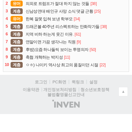
2
유머
[38]
의외로 트럼프가 절대 하지 않는 것들
3
계층
[25]
신남성연대 배인규 사망 소식 댓글 근황
4
유머
[34]
한복 잘못 입혀 보낸 학부모
5
계층
[38]
드래곤볼 40주년 리스펙트하는 만화작가들
6
계층
[61]
지역 비하 하는게 웃긴 이유.
7
계층
[9]
연말이면 가끔 생각나는 직원
8
계층
[50]
후방)요즘 하나둘씩 보이는 투명의자
9
계층
[11]
축협 개혁하는 박지성
10
계층
[22]
ㅇㅎ) 나이키 역사상 최고의 품질이던 시절
로그인
PC화면
퀵링크
설정
청소년보호정책
이용약관
개인정보처리방침
▲
불법촬영물신고안내
(주)
인
벤