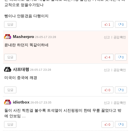
교적으로 얻을수가있나
삥이나 안뜯겼음 다행이지
답글
1
0
Masherpro
26-05-17 23:28
신고
|
공감 확인
윤내란 하던지 똑같이하네
답글
4
0
샤프대령
26-05-17 23:28
신고
|
공감 확인
미국이 중국에 깨갱
답글
0
0
idiotbox
26-05-17 23:35
신고
|
공감 확인
둘이 사진 찍힌걸 볼수록 트석열이 시진핑핑이 한테 무릎 꿇었다고 밖
에 안보임 …
답글
0
0