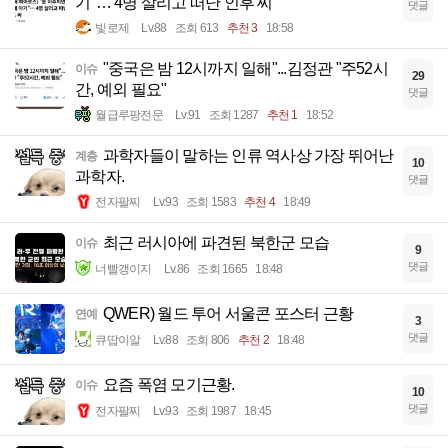
기"… 4명 살리고 떠난 인후 씨
댓글
빛로제
Lv.88
조회 613
추천 3
18:58
"중국은 밤 12시까지 일해"...김정관 "주52시
이슈
29
간, 예외 필요"
댓글
월급루팡전문
Lv.91
조회 1287
추천 1
18:52
과학자들이 말하는 인류 역사상 가장 뛰어난
계층
10
과학자.
댓글
전자팔찌
Lv.93
조회 1583
추천 4
18:49
최근 러시아에 파견된 북한군 모습
이슈
9
댓글
너빨갱이지
Lv.86
조회 1665
18:48
QWER) 월드 투어 서울콘 포스터 근황
연예
3
댓글
큐땁이알
Lv.88
조회 806
추천 2
18:48
요즘 폭염 모기근황.
이슈
10
댓글
전자팔찌
Lv.93
조회 1987
18:45