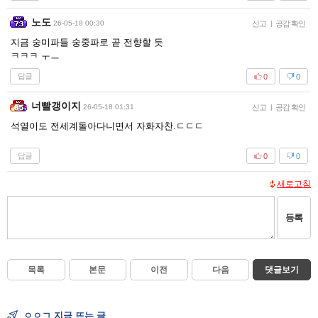
노도
26-05-18 00:30
신고
|
공감 확인
지금 숭미파들 숭중파로 곧 전향할 듯
ㅋㅋㅋ ㅜㅡ
답글
0
0
너빨갱이지
26-05-18 01:31
신고
|
공감 확인
석열이도 전세계돌아다니면서 자화자찬.ㄷㄷㄷ
답글
0
0
새로고침
등록
목록
본문
이전
다음
댓글보기
ㅇㅇㄱ 지금 뜨는 글