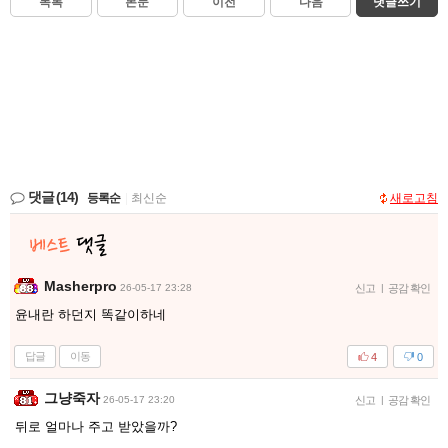
목록
본문
이전
다음
댓글쓰기
댓글
(14)
등록순
|
최신순
새로고침
Masherpro
26-05-17 23:28
신고
|
공감 확인
윤내란 하던지 똑같이하네
답글
이동
4
0
그냥죽자
26-05-17 23:20
신고
|
공감 확인
뒤로 얼마나 주고 받았을까?