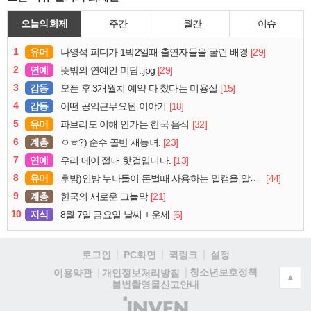
오늘의 화제
주간
월간
이슈
1
유머
[29]
나영석 피디가 1박2일때 출연자들을 굴린 배경
2
연예
[29]
뜻밖의 연예인 미담..jpg
3
감동
[15]
오픈 후 3개월치 예약 다 찼다는 미용실
4
감동
[18]
어떤 공익근무요원 이야기
5
유머
[32]
파브리도 이해 안가는 한국 음식
6
계층
[23]
ㅇㅎ?) 순수 골반 재능녀.
7
연예
[13]
우리 메이 절대 핫걸입니다.
8
유머
[44]
후방)인방 누나들이 돈벌때 사용하는 밑캠을 알아보자
9
계층
[21]
한국의 새로운 그늘막
10
지식
[6]
8월 7일 금요일 날씨 + 운세
로그인
PC화면
퀵링크
설정
청소년보호정책
이용약관
개인정보처리방침
▲
불법촬영물신고안내
(주)