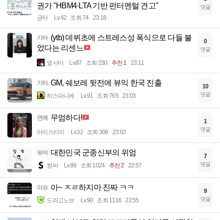
권가 "HBM4·LTA 기반 펀터멘털 견고"
댓글
균터
Lv.42
조회 74
23:18
(ytb) 데뷔초에 스트레스성 폭식으로 다들 불
기타
0
었다는 리센느
댓글
옆사마
Lv.87
조회 230
추천 1
23:11
GM, 쉐보레 뒷전에 뷰익 한국 진출
기타
10
댓글
히스파니에
Lv.91
조회 765
23:03
무엄하다!
연예
1
댓글
아이스티이
Lv.32
조회 306
23:02
대한민국 군종신부의 위엄
유머
7
댓글
썽바
Lv.89
조회 1024
추천 2
22:57
아~ ㅈㄹ하지마 진짜 ㅋㅋ
이슈
9
댓글
드라고노브
Lv.90
조회 1116
22:55