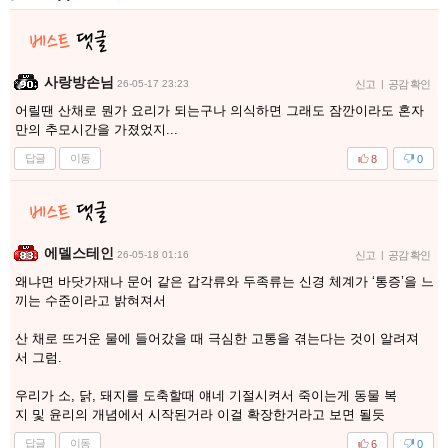
사랑방손님
26-05-17 23:23
신고
|
공감 확인
어릴땐 산채로 뭔가 요리가 되는구나 의식하면 그래도 잠깐이라도 혼자
만의 추모시간을 가졌었지...
답글
이동
8
0
에델스테인
26-05-18 01:16
신고
|
공감 확인
왜냐면 바닷가재나 문어 같은 갑각류와 두족류는 신경 체계가 ‘통증’을 느
끼는 수준이라고 밝혀져서
산 채로 뜨거운 물에 들어갔을 때 극심한 고통을 겪는다는 것이 알려져
서 그럼.
우리가 소, 닭, 돼지를 도축할때 얘네 기절시켜서 죽이는게 동물 복
지 및 윤리의 개념에서 시작된거라 이걸 확장한거라고 보면 될듯
답글
이동
6
0