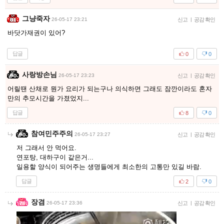
그냥죽자
26-05-17 23:21
신고
|
공감 확인
바닷가재권이 있어?
답글
0
0
사랑방손님
26-05-17 23:23
신고
|
공감 확인
어릴땐 산채로 뭔가 요리가 되는구나 의식하면 그래도 잠깐이라도 혼자
만의 추모시간을 가졌었지...
답글
8
0
참여민주주의
26-05-17 23:27
신고
|
공감 확인
저 그래서 안 먹어요.
연포탕, 대하구이 같은거...
일용할 양식이 되어주는 생명들에게 최소한의 고통만 있길 바람.
답글
2
0
장겸
26-05-17 23:36
신고
|
공감 확인