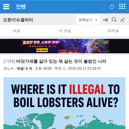
인벤
오픈이슈갤러리
전체보기
공
검
글
지
색
내글
내 댓글
10추글
on/off
쓰
기
[기타]
바닷가재를 살아 있는 채 삶는 것이 불법인 나라
파노키
댓글: 8 개
조회:
8426
추천:
1
2026-05-17 23:19:47