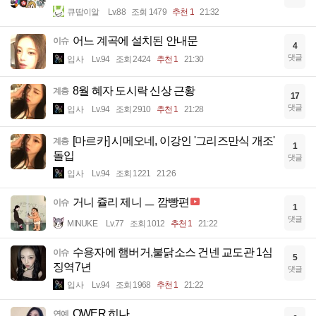
큐땁이알
Lv.88
조회 1479
추천 1
21:32
어느 계곡에 설치된 안내문
이슈
4
댓글
입사
Lv.94
조회 2424
추천 1
21:30
8월 혜자 도시락 신상 근황
계층
17
댓글
입사
Lv.94
조회 2910
추천 1
21:28
[마르카] 시메오네, 이강인 '그리즈만식 개조'
계층
1
돌입
댓글
입사
Lv.94
조회 1221
21:26
거니 쥴리 제니 ㅡ 깜빵편
이슈
1
댓글
MINUKE
Lv.77
조회 1012
추천 1
21:22
수용자에 햄버거,불닭소스 건넨 교도관 1심
이슈
5
징역7년
댓글
입사
Lv.94
조회 1968
추천 1
21:22
QWER 히나
연예