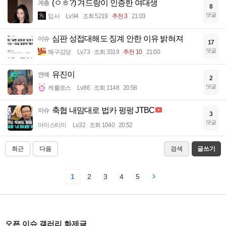
(ㅇㅎ?) 겨드랑이 인증한 여대생
계층
8
댓글
입사
Lv.94
조회 5219
추천 3
21:03
심판 성접대해도 징계 안한 이유 밝혀져
이슈
17
댓글
왜구김당
Lv.73
조회 3319
추천 10
21:00
유진이
연예
2
댓글
케를로스
Lv.86
조회 1148
20:58
축협 내맘대로 법카 펑펑 JTBC
이슈
3
댓글
아이스티이
Lv.32
조회 1040
20:52
최근
다음
검색
글쓰기
1
2
3
4
5
오픈 이슈 갤러리 화제글