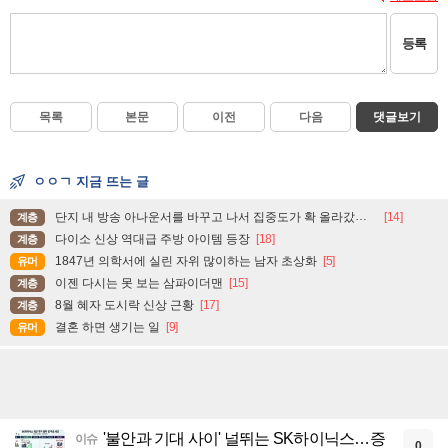
등록
목록
본문
이전
다음
댓글보기
ㅇㅇㄱ 지금 뜨는 글
단지 내 방송 아나운서를 바꾸고 나서 집중도가 확 올라갔다는 한 아파트의 안내방송
[14]
계층
다이소 신상 역대급 주방 아이템 등장
[18]
계층
1847년 의학서에 실린 자위 많이하는 남자 초상화
[5]
유머
이젠 다시는 못 보는 삼파이더맨
[15]
계층
8월 혜자 도시락 신상 근황
[17]
계층
결혼 하면 생기는 일
[9]
유머
'불안과 기대 사이' 널뛰는 SK하이닉스…증
이슈
0