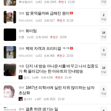
댓글
특대형피자
Lv.62
조회 1545
추천 1
22:28
밥 못먹을까봐 급해진 원이
연예
2
댓글
아이스티이
Lv.32
조회 817
추천 3
22:18
화이팅
유머
14
댓글
히롣
Lv.15
조회 1042
추천 2
22:08
백제 자객과 프리티걸 ㅋㅋ
연예
3
댓글
아이스티이
Lv.32
조회 905
추천 2
22:03
단지 내 방송 아나운서를 바꾸고 나서 집중도
계층
14
가 확 올라갔다는 한 아파트의 안내방송
댓글
입사
Lv.94
조회 4156
추천 4
21:44
1847년 의학서에 실린 자위 많이하는 남자
유머
5
초상화
댓글
옆사마
Lv.87
조회 3521
21:42
결혼 하면 생기는 일
유머
9