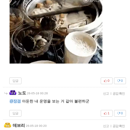
답글
0
0
노도
26-05-18 00:28
신고
|
공감 확인
@장겸
아둔한 내 운명을 보는 거 같아 불편하군
답글
1
0
데브리
26-05-18 00:20
신고
|
공감 확인