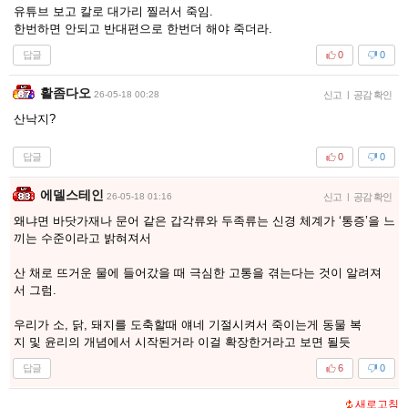
유튜브 보고 칼로 대가리 찔러서 죽임.
한번하면 안되고 반대편으로 한번더 해야 죽더라.
답글
0
0
활좀다오
26-05-18 00:28
신고
|
공감 확인
산낙지?
답글
0
0
에델스테인
26-05-18 01:16
신고
|
공감 확인
왜냐면 바닷가재나 문어 같은 갑각류와 두족류는 신경 체계가 ‘통증’을 느
끼는 수준이라고 밝혀져서
산 채로 뜨거운 물에 들어갔을 때 극심한 고통을 겪는다는 것이 알려져
서 그럼.
우리가 소, 닭, 돼지를 도축할때 얘네 기절시켜서 죽이는게 동물 복
지 및 윤리의 개념에서 시작된거라 이걸 확장한거라고 보면 될듯
답글
6
0
새로고침