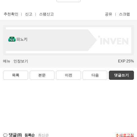
추천확인
신고
스팸신고
공유
스크랩
파노키
메뉴
인장보기
EXP 25%
목록
본문
이전
다음
댓글쓰기
댓글
(8)
등록순
|
최신순
새로고침