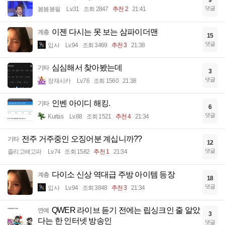
댓글
봄봄봉필
Lv.31
조회 2847
추천 2
21:41
이젠 다시는 못 보는 삼파이더맨
계층
15
댓글
입사
Lv.94
조회 3469
추천 3
21:38
심심해서 찾아봤는데
기타
3
댓글
장재시카
Lv.76
조회 1560
21:38
인벤 아이디 해킹.
기타
6
댓글
Kurtas
Lv.88
조회 1521
추천 4
21:34
전주 거주중인 오징어분 계십니까??
기타
12
댓글
졸리고배고파
Lv.74
조회 1582
추천 1
21:34
다이소 신상 역대급 주방 아이템 등장
계층
18
댓글
입사
Lv.94
조회 3848
추천 3
21:34
QWER 라이브 듣기 전에는 립싱크인 줄 알았
연예
3
다는 한 인터넷 방송인
댓글