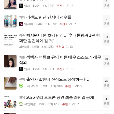
6
댓글
입사
Lv.94
조회 1342
추천 4
21:18
리센느 만난 맨시티 선수들
기타
2
댓글
옆사마
Lv.87
조회 1702
추천 7
21:16
박지원이 본 호남 당심…"李대통령과 1년 함
이슈
33
께한 김민석에 갈 것"
댓글
파인더1
Lv.80
조회 1753
추천 3
21:13
섹백좌 너튜브 유명 어른 배우 스즈모리 레무
계층
10
섭외
댓글
입사
Lv.94
조회 3471
추천 4
21:10
출연자 딸한테 진심으로 정색하는 PD
유머
26
댓글
드라고노브
Lv.90
조회 5010
추천 1
21:09
2026 우리 모모콘 공연 최종 라인업 공개
연예
1
댓글
큐땁이알
Lv.88
조회 1288
추천 3
21:07