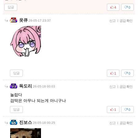
답글
4
0
읏큐
26-05-17 23:37
신고
|
공감 확인
답글
1
0
독도리
26-05-18 00:03
신고
|
공감 확인
놀랍다
검딱은 아무나 되는게 아니구나
답글
1
0
진보스
26-05-18 00:25
신고
|
공감 확인