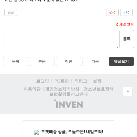
답글
0
0
새로고침
등록
목록
본문
이전
다음
댓글보기
로그인
PC화면
퀵링크
설정
청소년보호정책
이용약관
개인정보처리방침
▲
불법촬영물신고안내
(주)
인
벤