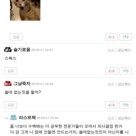
답글
1
0
슬기로움
26-05-17 23:37
신고
|
공감 확인
스복스
답글
0
0
그냥죽자
26-05-17 23:38
신고
|
공감 확인
쓸데 없는짓을 할까?
답글
0
0
라스트팍
26-05-17 23:44
신고
|
공감 확인
풉 너보다 수백배는 더 공부한 전문가들이 모여서 의사결정 한거
다 걍 그게 니 맘에 안들면 안드는거지, 쓸데없는짓인지 아닌지를 니