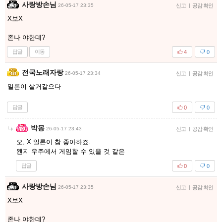
사랑방손님
26-05-17 23:35
신고
|
공감 확인
X보X
존나 야한데?
답글
이동
4
0
전국노래자랑
26-05-17 23:34
신고
|
공감 확인
일론이 살거같으다
답글
0
0
박몽
26-05-17 23:43
신고
|
공감 확인
오, X 일론이 참 좋아하죠.
왠지 우주에서 게임할 수 있을 것 같은
답글
0
0
사랑방손님
26-05-17 23:35
신고
|
공감 확인
X보X
존나 야한데?