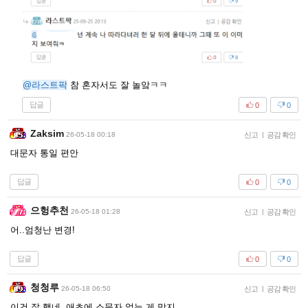
@라스트팍
참 혼자서도 잘 놀앜ㅋㅋ
답글
0
0
Zaksim
26-05-18 00:18
신고
|
공감 확인
대문자 통일 편안
답글
0
0
으헝추천
26-05-18 01:28
신고
|
공감 확인
어..엄청난 변경!
답글
0
0
청청루
26-05-18 06:50
신고
|
공감 확인
이건 잘 했네. 애초에 소문자 없는 게 맞지