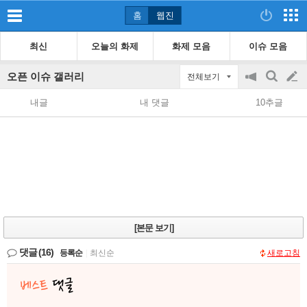
홈
웹진
최신
오늘의 화제
화제 모음
이슈 모음
오픈 이슈 갤러리
전체보기
공
검
글
지
색
내글
내 댓글
10추글
on/off
쓰
기
[본문 보기]
댓글
(16)
등록순
|
최신순
새로고침