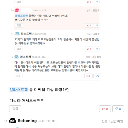
@라스트팍
응 디씨의 위상 타령하던
디씨좌 어서오곸ㅋㅋ
답글
0
0
Softening
26-05-18 00:38
신고
|
공감 확인