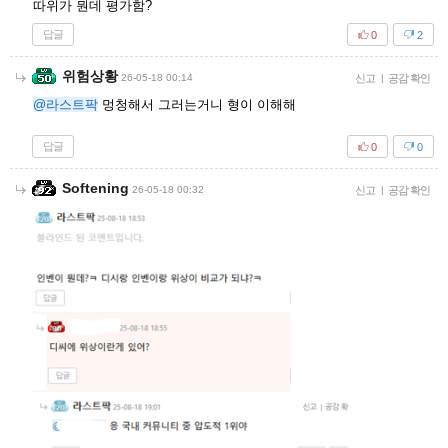
따위가 뭔데 평가함?
답글
0
2
위험상황
26-05-18 00:14
신고
|
공감 확인
@라스트팍
멍청해서 그러는거니 형이 이해해
답글
0
0
Softening
26-05-18 00:32
신고
|
공감 확인