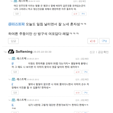
@라스트팍
오늘도 일침 날리면서 잘 노네 혼자섴ㅋㅋ
하여튼 주둥이만 산 방구석 여포답다 레알ㅋㅋㅋ
답글
0
0
Softening
26-05-18 00:39
신고
|
공감 확인