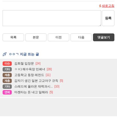
새로고침
등록
목록
본문
이전
다음
댓글보기
ㅇㅇㄱ 지금 뜨는 글
김희철 입장문
[24]
이슈
ㅇㅎ) 해수욕장 민폐녀
[28]
기타
고등학교 동창 레전드
[11]
계층
갑자기 생긴 일본 고교야구 규칙
[5]
계층
스레드에 올라온 재력과시...
[10]
기타
마젠타는 돈 내고 일해라
[5]
연예