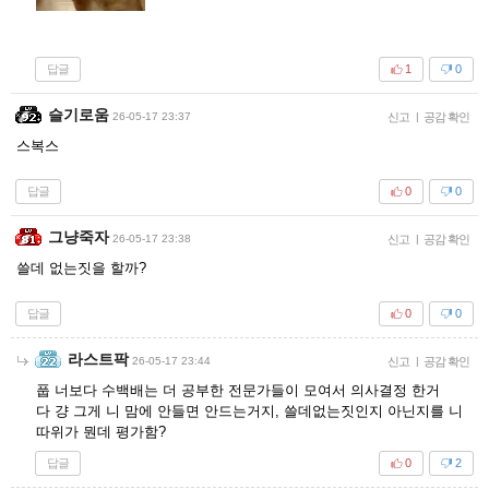
답글
1
0
슬기로움
26-05-17 23:37
신고
|
공감 확인
스복스
답글
0
0
그냥죽자
26-05-17 23:38
신고
|
공감 확인
쓸데 없는짓을 할까?
답글
0
0
라스트팍
26-05-17 23:44
신고
|
공감 확인
풉 너보다 수백배는 더 공부한 전문가들이 모여서 의사결정 한거
다 걍 그게 니 맘에 안들면 안드는거지, 쓸데없는짓인지 아닌지를 니
따위가 뭔데 평가함?
답글
0
2