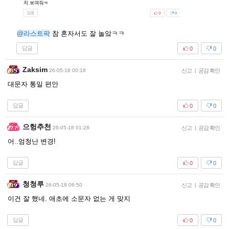
@라스트팍
참 혼자서도 잘 놀앜ㅋㅋ
답글
0
0
Zaksim
26-05-18 00:18
신고
|
공감 확인
대문자 통일 편안
답글
0
0
으헝추천
26-05-18 01:28
신고
|
공감 확인
어..엄청난 변경!
답글
0
0
청청루
26-05-18 06:50
신고
|
공감 확인
이건 잘 했네. 애초에 소문자 없는 게 맞지
답글
0
0