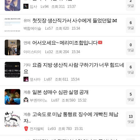
2
댓글
입사
Lv.94
조회 311
15:37
첫짓장 생산직가서 사수에게 들었던말.txt
유머
6
댓글
백합에이슬
Lv.57
조회 620
15:34
어서오세요~ 메리미조합입니다
연예
0
댓글
아이스티이
Lv.32
조회 204
15:34
요즘 지방 생산직 사람 구하기가 너무 힘드네
기타
6
요
댓글
옆사마
Lv.87
조회 611
15:34
일본 성매수 심판 실명 공개
계층
5
댓글
부엔까미노
Lv.87
조회 590
15:32
고속도로 미납 통행료 징수에 개빡친 체납
계층
13
자..
댓글
전자팔찌
Lv.93
조회 783
15:31