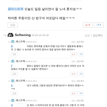
@라스트팍
오늘도 일침 날리면서 잘 노네 혼자섴ㅋㅋ
하여튼 주둥이만 산 방구석 여포답다 레알ㅋㅋㅋ
답글
0
0
Softening
26-05-18 00:39
신고
|
공감 확인