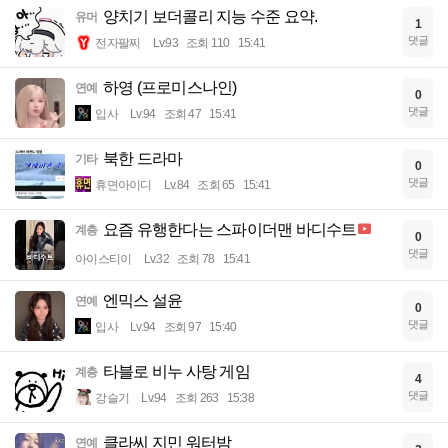
양치기 보더콜리 지능 수준 요약.
유머
1
댓글
전자팔찌
Lv.93
조회 110
15:41
하영 (프로미스나인)
연예
0
댓글
입사
Lv.94
조회 47
15:41
북한 드라마
기타
0
댓글
휴면아이디
Lv.84
조회 65
15:41
요즘 유행한다는 스파이더맨 바디수트
계층
0
댓글
아이스티이
Lv.32
조회 78
15:41
엔믹스 설윤
연예
0
댓글
입사
Lv.94
조회 97
15:40
타블로 비누 사탕 게임
계층
4
댓글
강슬기
Lv.94
조회 263
15:38
클라씨 지민 워터밤
연예