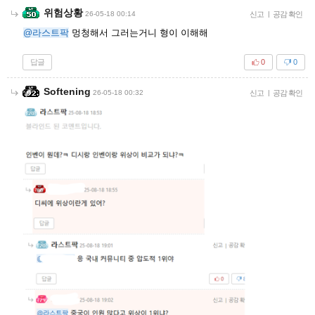
위험상황
26-05-18 00:14
신고
|
공감 확인
@라스트팍
멍청해서 그러는거니 형이 이해해
답글
0
0
Softening
26-05-18 00:32
신고
|
공감 확인