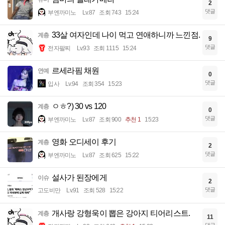
2
댓글
부엔까미노
Lv.87
조회 743
15:24
33살 여자인데 나이 먹고 연애하니까 느낀점.
계층
9
댓글
전자팔찌
Lv.93
조회 1115
15:24
르세라핌 채원
연예
0
댓글
입사
Lv.94
조회 354
15:23
ㅇㅎ?) 30 vs 120
계층
0
댓글
부엔까미노
Lv.87
조회 900
추천 1
15:23
영화 오디세이 후기
계층
2
댓글
부엔까미노
Lv.87
조회 625
15:22
설사가 된장에게
이슈
2
댓글
고도비만
Lv.91
조회 528
15:22
개사랑 강형욱이 뽑은 강아지 티어리스트.
계층
11