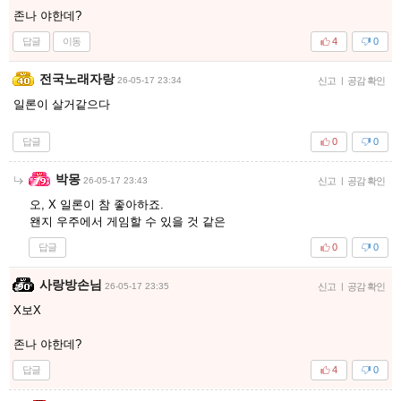
존나 야한데?
답글
이동
4
0
전국노래자랑
26-05-17 23:34
신고
|
공감 확인
일론이 살거같으다
답글
0
0
박몽
26-05-17 23:43
신고
|
공감 확인
오, X 일론이 참 좋아하죠.
왠지 우주에서 게임할 수 있을 것 같은
답글
0
0
사랑방손님
26-05-17 23:35
신고
|
공감 확인
X보X
존나 야한데?
답글
4
0