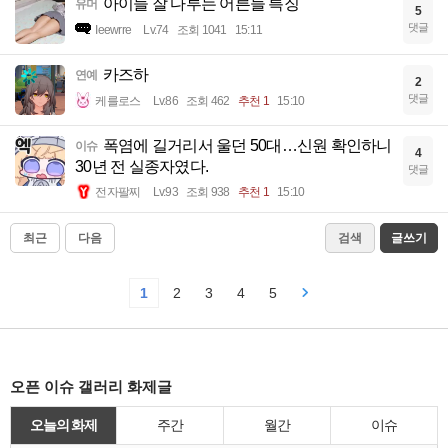
아이들 잘 다루는 어른들 특징
유머
5
댓글
Ieewrre
Lv.74
조회 1041
15:11
카즈하
연예
2
댓글
케를로스
Lv.86
조회 462
추천 1
15:10
폭염에 길거리서 울던 50대…신원 확인하니
이슈
4
30년 전 실종자였다.
댓글
전자팔찌
Lv.93
조회 938
추천 1
15:10
최근
다음
검색
글쓰기
1
2
3
4
5
오픈 이슈 갤러리 화제글
오늘의 화제
주간
월간
이슈