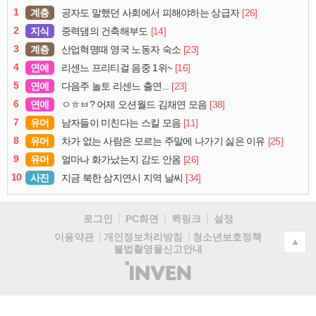
1
계층
[26]
공자도 말했던 사회에서 피해야하는 상급자
2
지식
[14]
중력댐의 건축해부도
3
계층
[23]
산업혁명때 영국 노동자 숙소
4
연예
[16]
리센느 프리티걸 음중 1위~
5
연예
[23]
다음주 놀토 리센느 출연...
6
연예
[38]
ㅇㅎㅂ? 어제 오션월드 김채연 모음
7
유머
[11]
남자들이 미친다는 스킬 모음
8
유머
[25]
차가 없는 사람은 모르는 주말에 나가기 싫은 이유
9
유머
[26]
얼마나 화가났는지 감도 안옴
10
사진
[34]
지금 북한 삼지연시 지역 날씨
로그인
PC화면
퀵링크
설정
청소년보호정책
이용약관
개인정보처리방침
▲
불법촬영물신고안내
(주)
인
벤