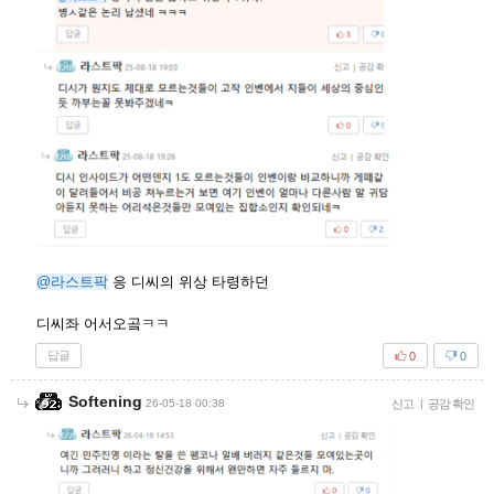
@라스트팍
응 디씨의 위상 타령하던
디씨좌 어서오곸ㅋㅋ
답글
0
0
Softening
26-05-18 00:38
신고
|
공감 확인