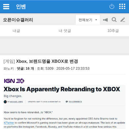
인벤
오픈이슈갤러리
전체보기
공
검
글
지
색
내글
내 댓글
10추글
on/off
쓰
기
[게임]
Xbox, 브랜드명을 XBOX로 변경
파노키
댓글: 16 개
조회:
5309
2026-05-17 23:33:53