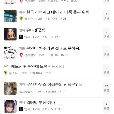
댓글
전자팔찌
Lv.93
조회 640
추천 1
15:22
한국 건너뛰고 대만 간 태풍 돌핀 위력
이슈
5
댓글
풀소유
Lv.86
조회 1045
15:21
유나 (ITZY)
연예
2
댓글
입사
Lv.94
조회 394
15:21
본인이 차주라면 절대로 못참음.
계층
9
댓글
전자팔찌
Lv.93
조회 887
15:19
배드신후 손안에 느껴지는 감각
유머
5
댓글
풀소유
Lv.86
조회 1044
15:19
무선 마우스 여러분의 선택은?
기타
12
댓글
특대형피자
Lv.62
조회 566
15:19
워터밤 부산 예나
연예
2
댓글
입사
Lv.94
조회 705
15:17