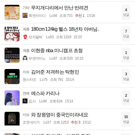
무지개다리에서 만난 반려견
기타
4
댓글
휴면아이디
Lv.84
조회 731
추천 1
15:16
180cm 124kg 헬스 18년차 아버님.
계층
7
댓글
전자팔찌
Lv.93
조회 1339
15:15
이현중 nba 미니캠프 초청
계층
1
댓글
부엔까미노
Lv.87
조회 530
15:15
김어준 저격하는 탁현민
이슈
3
댓글
원스타조
Lv.75
조회 791
15:14
에스파 카리나
연예
2
댓글
입사
Lv.94
조회 624
15:14
와 장원영이 중국인이라네요
이슈
15
댓글
조졋네이거
Lv.37
조회 1253
추천 3
15:12