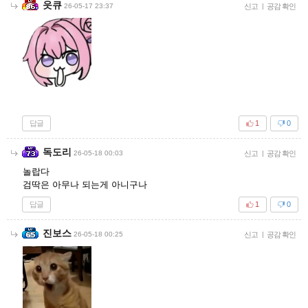
읏큐
26-05-17 23:37
신고
|
공감 확인
답글
1
0
독도리
26-05-18 00:03
신고
|
공감 확인
놀랍다
검딱은 아무나 되는게 아니구나
답글
1
0
진보스
26-05-18 00:25
신고
|
공감 확인