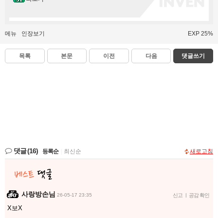
메뉴
인장보기
EXP 25%
목록
본문
이전
다음
댓글쓰기
댓글
(16)
등록순
|
최신순
새로고침
사랑방손님
26-05-17 23:35
신고
|
공감 확인
X보X