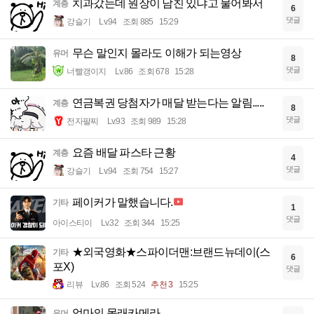
치과갔는데 원장이 남친 있냐고 물어봐서
계층
6
댓글
강슬기
Lv.94
조회 885
15:29
무슨 말인지 몰라도 이해가 되는영상
유머
8
댓글
너빨갱이지
Lv.86
조회 678
15:28
연금복권 당첨자가 매달 받는다는 알림.....
계층
8
댓글
전자팔찌
Lv.93
조회 989
15:28
요즘 배달 파스타 근황
계층
4
댓글
강슬기
Lv.94
조회 754
15:27
페이커가 말했습니다.
기타
1
댓글
아이스티이
Lv.32
조회 344
15:25
★외국영화★스파이더맨:브랜드뉴데이(스
기타
6
포X)
댓글
리뷰
Lv.86
조회 524
추천 3
15:25
엄마의 몰래카메라
유머